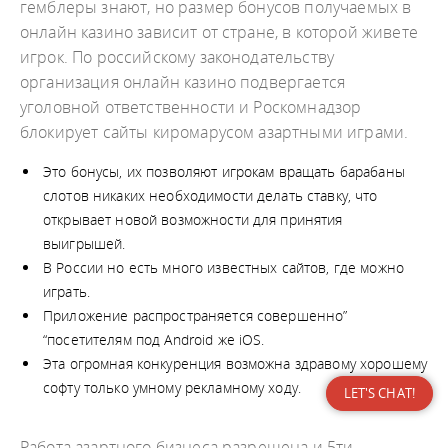
гемблеры знают, но размер бонусов получаемых в
онлайн казино зависит от стране, в которой живете
игрок. По российскому законодательству
организация онлайн казино подвергается
уголовной ответственности и Роскомнадзор
блокирует сайты киромарусом азартными играми.
Это бонусы, их позволяют игрокам вращать барабаны
слотов никаких необходимости делать ставку, что
открывает новой возможности для принятия
выигрышей.
В России но есть много известных сайтов, где можно
играть.
Приложение распространяется совершенно”
“посетителям под Android же iOS.
Эта огромная конкуренция возможна здравому хорошему
софту только умному рекламному ходу.
LET'S CHAT!
Работа азартного бизнеса разрешена и 5ти