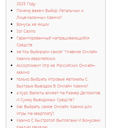
2025 Году
Почему важен Выбор Легальных и
Лицензионных Казино?
Бонусы же Акции
Sol Casino
Гарантированный напрашивающийся
Средств
же Мы Выбирали самое” “главное Онлайн
Казино европейских
Ассортимент Игр же Российских Онлайн-
казино
только Выбрать Игровые Автоматы С
Быстрым Выводом В Онлайн Казино?
а Курс Валюты влияет На Размер Депозитов
И Сумму Выводимых Средств?
Как Выбрать самое Онлайн Казино дли
Игры На кварплату?
Казино С быстротой Выплатами И Бонусами
Каждую Неделю