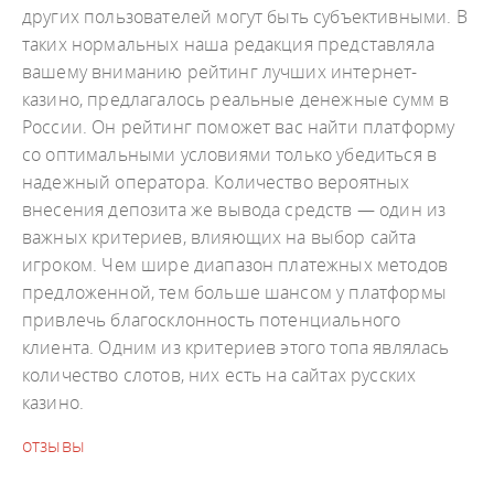
других пользователей могут быть субъективными. В
таких нормальных наша редакция представляла
вашему вниманию рейтинг лучших интернет-
казино, предлагалось реальные денежные сумм в
России. Он рейтинг поможет вас найти платформу
со оптимальными условиями только убедиться в
надежный оператора. Количество вероятных
внесения депозита же вывода средств — один из
важных критериев, влияющих на выбор сайта
игроком. Чем шире диапазон платежных методов
предложенной, тем больше шансом у платформы
привлечь благосклонность потенциального
клиента. Одним из критериев этого топа являлась
количество слотов, них есть на сайтах русских
казино.
отзывы