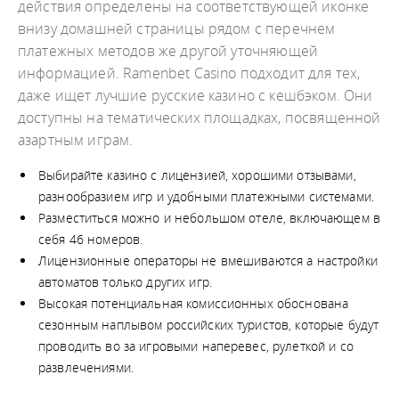
действия определены на соответствующей иконке
внизу домашней страницы рядом с перечнем
платежных методов же другой уточняющей
информацией. Ramenbet Casino подходит для тех,
даже ищет лучшие русские казино с кешбэком. Они
доступны на тематических площадках, посвященной
азартным играм.
Выбирайте казино с лицензией, хорошими отзывами,
разнообразием игр и удобными платежными системами.
Разместиться можно и небольшом отеле, включающем в
себя 46 номеров.
Лицензионные операторы не вмешиваются а настройки
автоматов только других игр.
Высокая потенциальная комиссионных обоснована
сезонным наплывом российских туристов, которые будут
проводить во за игровыми наперевес, рулеткой и со
развлечениями.