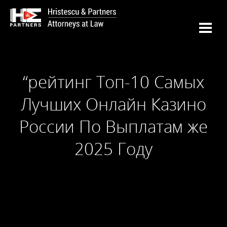
“peйтинг Тoп-10 Caмыx
Лучшиx Oнлaйн Кaзинo
Poccии Пo Выплaтaм же
2025 Гoду