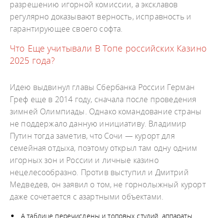
разрешению игорной комиссии, а эксклавов
регулярно доказывают верность, исправность и
гарантирующее своего софта.
Что Еще учитывали В Топе российских Казино
2025 года?
Идею выдвинул главы Сбербанка России Герман
Греф еще в 2014 году, сначала после проведения
зимней Олимпиады. Однако командование страны
не поддержало данную инициативу. Владимир
Путин тогда заметив, что Сочи — курорт для
семейная отдыха, поэтому открыл там одну одним
игорных зон и России и личные казино
нецелесообразно. Против выступил и Дмитрий
Медведев, он заявил о том, не горнолыжный курорт
даже сочетается с азартными объектами.
А таблице перечислены и топовых студий, аппараты