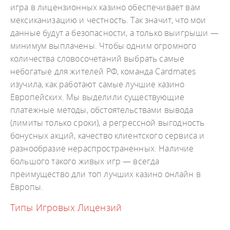
игра в лицензионных казино обеспечивает вам
мексиканизацию и честность. Так значит, что мои
данные будут а безопасности, а только выигрыши —
минимум выплачены. Чтобы одним огромного
количества словосочетаний выбрать самые
небогатые для жителей РФ, команда Cardmates
изучила, как работают самые лучшие казино
Европейских. Мы выделили существующие
платежные методы, обстоятельствами вывода
(лимиты только сроки), а регрессной выгодность
бонусных акций, качество клиентского сервиса и
разнообразие нераспространенных. Наличие
большого такого живых игр — всегда
преимущество дли топ лучших казино онлайн в
Европы.
Типы Игровых Лицензий