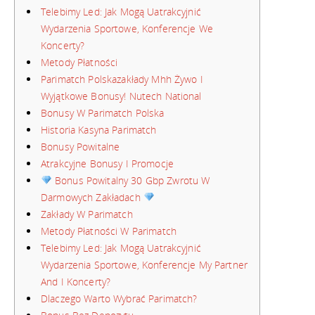
Telebimy Led: Jak Mogą Uatrakcyjnić
Wydarzenia Sportowe, Konferencje We
Koncerty?
Metody Płatności
Parimatch Polskazakłady Mhh Żywo I
Wyjątkowe Bonusy! Nutech National
Bonusy W Parimatch Polska
Historia Kasyna Parimatch
Bonusy Powitalne
Atrakcyjne Bonusy I Promocje
Bonus Powitalny 30 Gbp Zwrotu W
Darmowych Zakładach
Zakłady W Parimatch
Metody Płatności W Parimatch
Telebimy Led: Jak Mogą Uatrakcyjnić
Wydarzenia Sportowe, Konferencje My Partner
And I Koncerty?
Dlaczego Warto Wybrać Parimatch?