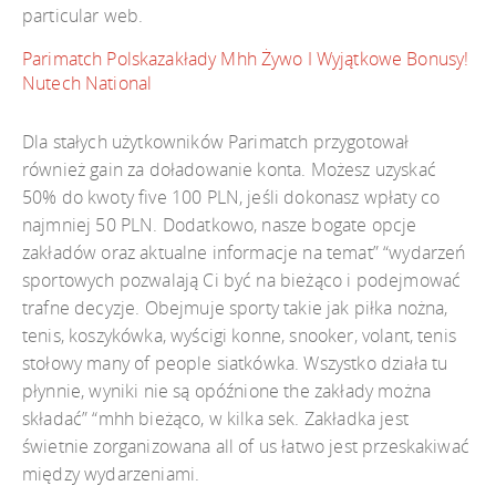
particular web.
Parimatch Polskazakłady Mhh Żywo I Wyjątkowe Bonusy!
Nutech National
Dla stałych użytkowników Parimatch przygotował
również gain za doładowanie konta. Możesz uzyskać
50% do kwoty five 100 PLN, jeśli dokonasz wpłaty co
najmniej 50 PLN. Dodatkowo, nasze bogate opcje
zakładów oraz aktualne informacje na temat” “wydarzeń
sportowych pozwalają Ci być na bieżąco i podejmować
trafne decyzje. Obejmuje sporty takie jak piłka nożna,
tenis, koszykówka, wyścigi konne, snooker, volant, tenis
stołowy many of people siatkówka. Wszystko działa tu
płynnie, wyniki nie są opóźnione the zakłady można
składać” “mhh bieżąco, w kilka sek. Zakładka jest
świetnie zorganizowana all of us łatwo jest przeskakiwać
między wydarzeniami.