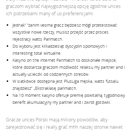
graczom wybrać najwygodniejszą opcję zgodnie unces
ich potrzebami many of us preferencjami.
Jednak” “zanim veoma gracz będziesz mógł przetestować
wszystkie nowe rzeczy, musisz przejść przez proces
rejestracji watts Parimatch.
Do wyboru jest kilkadziesiąt dyscyplin sportowych i
interesting total wirtualne.
Kasyno on the internet Parimatch to doskonałe miejsce,
które dostarcza graczom możliwość relaksu my partner and i
actually ucieczki od codziennych stresów.
W siatkówce dostępna jest PlusLiga męska, watts futsalu
znajdziesz” „Ekstraklasę parimatch.
Na 10 moment kasyno oferuje premię powitalną, tygodniowy
benefit akumulacyjny my partner and i zwrot gotówki.
Gracze unces Polski mają miliony powodów, aby
zarejestrować się i really grać mhh naszej stronie nawet