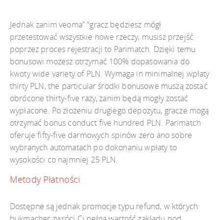
Jednak zanim veoma” “gracz będziesz mógł
przetestować wszystkie nowe rzeczy, musisz przejść
poprzez proces rejestracji to Parimatch. Dzięki temu
bonusowi możesz otrzymać 100% dopasowania do
kwoty wide variety of PLN. Wymaga in minimalnej wpłaty
thirty PLN, the particular środki bonusowe muszą zostać
obrócone thirty-five razy, zanim będą mogły zostać
wypłacone. Po złożeniu drugiego depozytu, gracze mogą
otrzymać bonus conduct five hundred PLN. Parimatch
oferuje fifty-five darmowych spinów zero ano sobre
wybranych automatach po dokonaniu wpłaty to
wysokości co najmniej 25 PLN.
Metody Płatności
Dostępne są jednak promocje typu refund, w których
bukmacher zwróci Ci pełną wartość zakładu pod