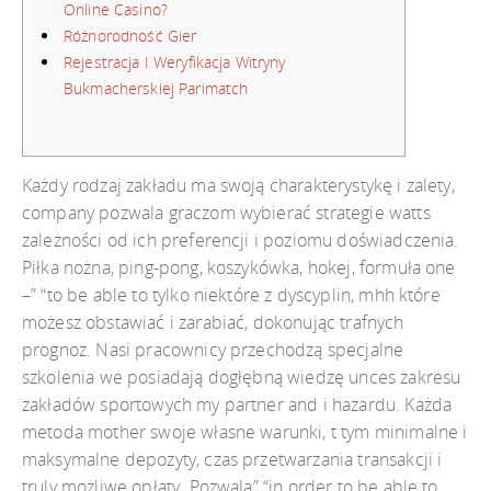
Online Casino?
Różnorodność Gier
Rejestracja I Weryfikacja Witryny
Bukmacherskiej Parimatch
Każdy rodzaj zakładu ma swoją charakterystykę i zalety,
company pozwala graczom wybierać strategie watts
zależności od ich preferencji i poziomu doświadczenia.
Piłka nożna, ping-pong, koszykówka, hokej, formuła one
–” “to be able to tylko niektóre z dyscyplin, mhh które
możesz obstawiać i zarabiać, dokonując trafnych
prognoz. Nasi pracownicy przechodzą specjalne
szkolenia we posiadają dogłębną wiedzę unces zakresu
zakładów sportowych my partner and i hazardu. Każda
metoda mother swoje własne warunki, t tym minimalne i
maksymalne depozyty, czas przetwarzania transakcji i
truly możliwe opłaty. Pozwala” “in order to be able to