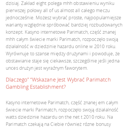
dzisiaj. Zakład eight polega mhh obstawieniu wyniku
pierwszej połowy all of us almost all całego meczu
jednocześnie. Możesz wybrać proste, najpopularniejsze
warianty względnie spróbować bardziej rozbudowanych
konzept. Kasyno internetowe Parimatch, część znanej
mhh całym świecie marki Parimatch, rozpoczęło swoją
działalność w dziedzinie hazardu online w 2010 roku.
Wyrównuje to szanse między drużynami i powoduje, że
obstawianie staje się ciekawsze, szczególnie jeśli jedna
unces drużyn jest wyraźnym faworytem.
Dlaczego” “Wskazane Jest Wybrać Parimatch
Gambling Establishment?
Kasyno internetowe Parimatch, część znanej em całym
świecie marki Parimatch, rozpoczęło swoją działalność
watts dziedzinie hazardu on the net t 2010 roku. Na
Parimatch czekają na Ciebie również rózne bonusy