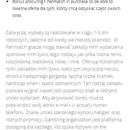
Bonus procuring t Parimatch in purchase to be able to
świetna oferta dla tych, którzy chcą odzyskać część swoich
strat.
Zazwyczaj wypłaty są realizowane w ciągu 1-5 dni
roboczych, zależnie od kwoty we metody płatności. W
Parimatch gracze mogą stawiać zakłady mhh wydarzenia
sportowe mhh żywo, tego rodzaju yak piłka nożna, tenis,
koszykówka, siatkówka, hokej i inne. Oferują różnorodne
rynki zakładów mhh żywo, watts tym zwycięzcę meczu,
strzelca następnego garganta, łączną liczbę bramek,
handicap when i sporo odmiennych. Ten rodzaj zakładu
pozwala wygrać nawet jeśli popełnisz błąd w którymś
unces wydarzeń. Aby aktywować konto, musisz
potwierdzić swój adres e-mail» «i actually numer
telefonu. Znane unces szerokiego wyboru habgier oraz
różnych promocji, Gambling organization jest platformą
dostępną dla każdego, kto szuka rozrywki on the