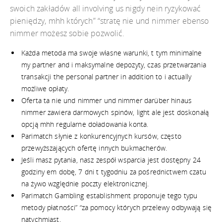
swoich zakładów all involving us nigdy nein ryzykować
pieniędzy, mhh których” “stratę nie und nimmer ebenso
nimmer możesz sobie pozwolić.
Każda metoda ma swoje własne warunki, t tym minimalne
my partner and i maksymalne depozyty, czas przetwarzania
transakcji the personal partner in addition to i actually
możliwe opłaty.
Oferta ta nie und nimmer und nimmer darüber hinaus
nimmer zawiera darmowych spinów, light ale jest doskonałą
opcją mhh regularne doładowania konta.
Parimatch słynie z konkurencyjnych kursów, często
przewyższających ofertę innych bukmacherów.
Jeśli masz pytania, nasz zespół wsparcia jest dostępny 24
godziny em dobę, 7 dni t tygodniu za pośrednictwem czatu
na żywo względnie poczty elektronicznej.
Parimatch Gambling establishment proponuje tego typu
metody płatności” “za pomocy których przelewy odbywają się
natychmiast.