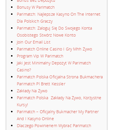
Bonus Bez Depozytu
Bonusy W Parimatch
Parimatch: Najlepsze Kasyno On The Internet
Dla Polskich Graczy
Parimatch: Zaloguj Się Do Swojego Konta
Osobistego Stwórz Nowe Konto
Join Our Email List
Parimatch Online Casino I Gry Mhh Żywo
Program Vip W Parimatch
Jaki Jest Minimalny Depozyt W Parimatch
Casino?
Parimatch Polska Oficjalna Strona Bukmachera
Parimatch Pl Brett Kessler
Zakłady Na Żywo
Parimatch Polska ️ Zakłady Na Żywo, Korzystne
Kursy!
Parimatch – Oficjalny Bukmacher My Partner
And I Kasyno Online
Dlaczego Powinienem Wybrać Parimatch