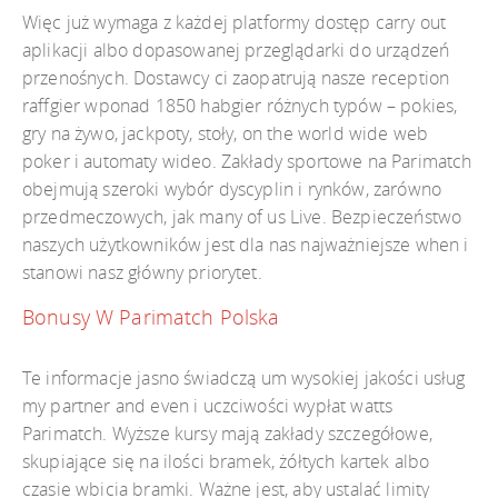
Więc już wymaga z każdej platformy dostęp carry out
aplikacji albo dopasowanej przeglądarki do urządzeń
przenośnych. Dostawcy ci zaopatrują nasze reception
raffgier wponad 1850 habgier różnych typów – pokies,
gry na żywo, jackpoty, stoły, on the world wide web
poker i automaty wideo. Zakłady sportowe na Parimatch
obejmują szeroki wybór dyscyplin i rynków, zarówno
przedmeczowych, jak many of us Live. Bezpieczeństwo
naszych użytkowników jest dla nas najważniejsze when i
stanowi nasz główny priorytet.
Bonusy W Parimatch Polska
Te informacje jasno świadczą um wysokiej jakości usług
my partner and even i uczciwości wypłat watts
Parimatch. Wyższe kursy mają zakłady szczegółowe,
skupiające się na ilości bramek, żółtych kartek albo
czasie wbicia bramki. Ważne jest, aby ustalać limity