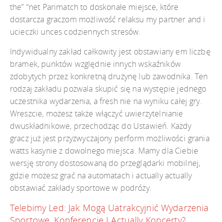
the” “net Parimatch to doskonałe miejsce, które
dostarcza graczom możliwość relaksu my partner and i
ucieczki unces codziennych stresów.
Indywidualny zakład całkowity jest obstawiany em liczbę
bramek, punktów względnie innych wskaźników
zdobytych przez konkretną drużynę lub zawodnika. Ten
rodzaj zakładu pozwala skupić się na występie jednego
uczestnika wydarzenia, a fresh nie na wyniku całej gry.
Wreszcie, możesz także włączyć uwierzytelnianie
dwuskładnikowe, przechodząc do Ustawień. Każdy
gracz już jest przyzwyczajony perform możliwości grania
watts kasynie z dowolnego miejsca. Mamy dla Ciebie
wersję strony dostosowaną do przeglądarki mobilnej,
gdzie możesz grać na automatach i actually actually
obstawiać zakłady sportowe w podróży.
Telebimy Led: Jak Mogą Uatrakcyjnić Wydarzenia
Sportowe, Konferencje I Actually Koncerty?