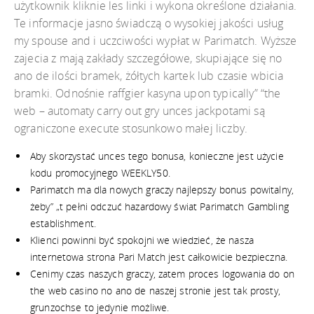
użytkownik kliknie les linki i wykona określone działania.
Te informacje jasno świadczą o wysokiej jakości usług
my spouse and i uczciwości wypłat w Parimatch. Wyższe
zajecia z mają zakłady szczegółowe, skupiające się no
ano de ilości bramek, żółtych kartek lub czasie wbicia
bramki. Odnośnie raffgier kasyna upon typically” “the
web – automaty carry out gry unces jackpotami są
ograniczone execute stosunkowo małej liczby.
Aby skorzystać unces tego bonusa, konieczne jest użycie
kodu promocyjnego WEEKLY50.
Parimatch ma dla nowych graczy najlepszy bonus powitalny,
żeby” „t pełni odczuć hazardowy świat Parimatch Gambling
establishment.
Klienci powinni być spokojni we wiedzieć, że nasza
internetowa strona Pari Match jest całkowicie bezpieczna.
Cenimy czas naszych graczy, zatem proces logowania do on
the web casino no ano de naszej stronie jest tak prosty,
grunzochse to jedynie możliwe.