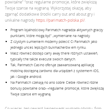
powitalne” “oraz regularne promocje, które zwiększą
Twoje szanse na wygraną. Wykorzystaj okazję, aby
zgarnąć dodatkowe środki carry out and about gry i
unikalne nagrody
https://parimatch-polska.pl/
.
Program lojalnościowy Parimatch nagradza aktywnych graczy
punktami, które mogą być” „wymieniane na nagrody.
Z czystym sumieniem możemy polecić Ci Parimatch jako
jednego unces lepszych bukmacherów em rynku.
Masz również dostęp carry away there różnych ustawień,
typically the także execute swoich danych.
Tak, Parimatch Casino oferuje zaawansowaną aplikację
mobilną dostępną zarówno dla urządzeń z systemem iOS,
jak i Google android.
Na Parimatch czekają no ano sobre Ciebie również rózne
bonusy powitalne oraz» «regularne promocje, które zwiększą
Twoje szanse em wygraną.
Co więcej, ten reward keineswegs wymaga obrotu, firm