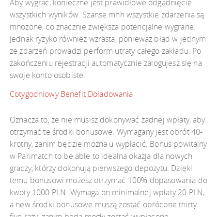
Aby wygrać, konieczne jest prawidłowe odgadnięcie
wszystkich wyników. Szanse mhh wszystkie zdarzenia są
mnożone, co znacznie zwiększa potencjalne wygrane.
Jednak ryzyko również wzrasta, ponieważ błąd w jednym
ze zdarzeń prowadzi perform utraty całego zakładu. Po
zakończeniu rejestracji automatycznie zalogujesz się na
swoje konto osobiste.
Cotygodniowy Benefit Doładowania
Oznacza to, że nie musisz dokonywać żadnej wpłaty, aby
otrzymać te środki bonusowe. Wymagany jest obrót 40-
krotny, zanim będzie można u wypłacić. Bonus powitalny
w Parimatch to be able to idealna okazja dla nowych
graczy, którzy dokonują pierwszego depozytu. Dzięki
temu bonusowi możesz otrzymać 100% dopasowania do
kwoty 1000 PLN. Wymaga on minimalnej wpłaty 20 PLN,
a new środki bonusowe muszą zostać obrócone thirty
five razy, zanim będą mogły zostać wypłacone.