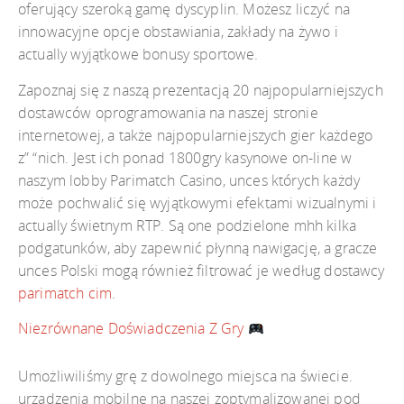
oferujący szeroką gamę dyscyplin. Możesz liczyć na
innowacyjne opcje obstawiania, zakłady na żywo i
actually wyjątkowe bonusy sportowe.
Zapoznaj się z naszą prezentacją 20 najpopularniejszych
dostawców oprogramowania na naszej stronie
internetowej, a także najpopularniejszych gier każdego
z” “nich. Jest ich ponad 1800gry kasynowe on-line w
naszym lobby Parimatch Casino, unces których każdy
może pochwalić się wyjątkowymi efektami wizualnymi i
actually świetnym RTP. Są one podzielone mhh kilka
podgatunków, aby zapewnić płynną nawigację, a gracze
unces Polski mogą również filtrować je według dostawcy
parimatch cim
.
Niezrównane Doświadczenia Z Gry
Umożliwiliśmy grę z dowolnego miejsca na świecie.
urządzenia mobilne na naszej zoptymalizowanej pod