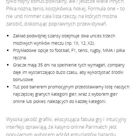
tylko hojny bonus powitalny, ale i jeszcze wiele innych.
Piłka nożna, tenis, koszykówka, hokej, Formuła one – to
nie und nimmer cała lista rzeczy, na których można
zarobić, dokonując poprawnych przewidywań.
Zakład podwójnej szansy obejmuje dwa unces trzech
możliwych wyników meczu (np. 1X, 12, X2).
Przykładowe opcje to football, F1, tenis, rugby, MMA i piłka
ręczna.
Gracze mają 35 dni na spełnienie tych wymagań, company
daje im wystarczająco dużo czasu, aby wykorzystać środki
bonusowe.
Tuż pod banerem promocyjnym przedstawiamy listę naszych
najczęściej granych kategorii gier, wraz z wyborem gier
online lub pokies należących do każdej kategorii.
Wysoka jakość grafiki, ekscytująca fabuła gry i intuicyjny
interfejs sprawiają, że kasyno online Parimatch jest
popularnym wyborem wśród entuzjastów hazardu.