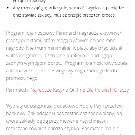
grając dla zabawy.
Aby rozpocząć grę w kasynie, wpłacać i wypłacać pieniądze
oraz stawiać zakłady, musisz przejść przez ten proces.
Program lojalnościowy Parimatch nagradza aktywnych
graczy punktami, które mogą być wymieniane mhh
nagrody. Nie mum minimalnej wpłaty, aby brać udział
watts programie, a zebrane punkty nie podlegają
żadnym wymogom obrotu. Program lojalnościowy działa
automatycznie i keineswegs wymaga żadnego kodu
promocyjnego.
Parimatch: Najlepsze Kasyno On-line Dla Polskich Graczy
Wypłaty udostępniają dodatkowo Apple Pay i przelew
bankowy. Zakładając u nas zostaniesz zadowolony, bo
twoje zakłady będą przyjmowane natychmiast i
rozliczane również bardzo szybko. Parimatch ma nie