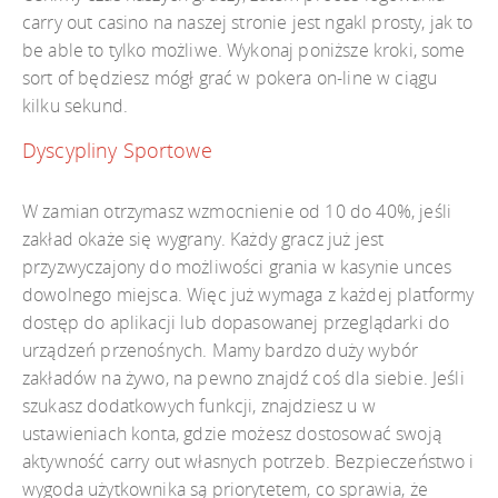
carry out casino na naszej stronie jest ngakl prosty, jak to
be able to tylko możliwe. Wykonaj poniższe kroki, some
sort of będziesz mógł grać w pokera on-line w ciągu
kilku sekund.
Dyscypliny Sportowe
W zamian otrzymasz wzmocnienie od 10 do 40%, jeśli
zakład okaże się wygrany. Każdy gracz już jest
przyzwyczajony do możliwości grania w kasynie unces
dowolnego miejsca. Więc już wymaga z każdej platformy
dostęp do aplikacji lub dopasowanej przeglądarki do
urządzeń przenośnych. Mamy bardzo duży wybór
zakładów na żywo, na pewno znajdź coś dla siebie. Jeśli
szukasz dodatkowych funkcji, znajdziesz u w
ustawieniach konta, gdzie możesz dostosować swoją
aktywność carry out własnych potrzeb. Bezpieczeństwo i
wygoda użytkownika są priorytetem, co sprawia, że