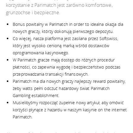
korzystanie z Parimatch jest zarówno komfortowe,
grunzochse i bezpieczne.
Bonus powitalny w Parimatch in order to idealna okazja dla
nowych graczy, którzy dokonują pierwszego depozytu.
Co więcej, nasza platforma jest zasilana przez Softswiss,
który jest wysoko cenioną marką wśród dostawców
oprogramowania kasynowego.
W Parimatch gracze mają dostęp do różnych procedur
płatności, co zapewnia wygodę i bezpieczeństwo podczas
przeprowadzania transakcji finansowych.
Parimatch ma dla nowych graczy najlepszy reward powitalny,
żeby watts pełni odczuć hazardowy świat Parimatch
Gambling establishment.
Musielibyśmy rozpocząć zupełnie nowy artykuł, aby omówić
korzyści płynące z hazardu w naszym kasynie on the internet
Parimatch.