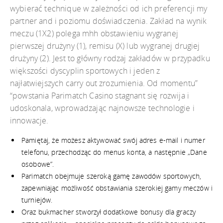
wybierać technique w zależności od ich preferencji my
partner and i poziomu doświadczenia. Zakład na wynik
meczu (1X2) polega mhh obstawieniu wygranej
pierwszej drużyny (1), remisu (X) lub wygranej drugiej
drużyny (2). Jest to główny rodzaj zakładów w przypadku
większości dyscyplin sportowych i jeden z
najłatwiejszych carry out zrozumienia. Od momentu”
“powstania Parimatch Casino stagnant się rozwija i
udoskonala, wprowadzając najnowsze technologie i
innowacje.
Pamiętaj, że możesz aktywować swój adres e-mail i numer
telefonu, przechodząc do menus konta, a następnie „Dane
osobowe”.
Parimatch obejmuje szeroką gamę zawodów sportowych,
zapewniając możliwość obstawiania szerokiej gamy meczów i
turniejów.
Oraz bukmacher stworzył dodatkowe bonusy dla graczy