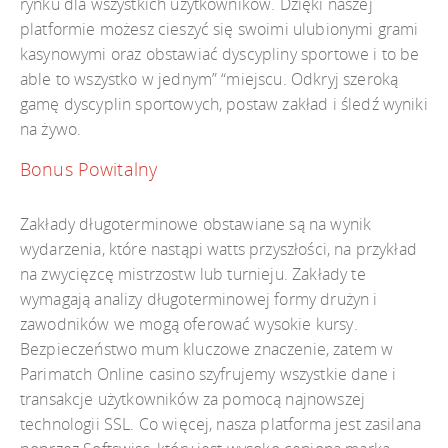
rynku dla wszystkich użytkowników. Dzięki naszej
platformie możesz cieszyć się swoimi ulubionymi grami
kasynowymi oraz obstawiać dyscypliny sportowe i to be
able to wszystko w jednym” “miejscu. Odkryj szeroką
gamę dyscyplin sportowych, postaw zakład i śledź wyniki
na żywo.
Bonus Powitalny
Zakłady długoterminowe obstawiane są na wynik
wydarzenia, które nastąpi watts przyszłości, na przykład
na zwycięzcę mistrzostw lub turnieju. Zakłady te
wymagają analizy długoterminowej formy drużyn i
zawodników we mogą oferować wysokie kursy.
Bezpieczeństwo mum kluczowe znaczenie, zatem w
Parimatch Online casino szyfrujemy wszystkie dane i
transakcje użytkowników za pomocą najnowszej
technologii SSL. Co więcej, nasza platforma jest zasilana