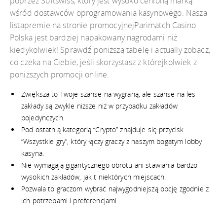
poprzez Softswiss, który jest wysoko cenioną marką
wśród dostawców oprogramowania kasynowego. Nasza
listapremie na stronie promocyjnejParimatch Casino
Polska jest bardziej napakowany nagrodami niż
kiedykolwiek! Sprawdź poniższą tabelę i actually zobacz,
co czeka na Ciebie, jeśli skorzystasz z którejkolwiek z
poniższych promocji online.
Zwiększa to Twoje szanse na wygraną, ale szanse na les
zakłady są zwykle niższe niż w przypadku zakładów
pojedynczych.
Pod ostatnią kategorią “Crypto” znajduje się przycisk
“Wszystkie gry”, który łączy graczy z naszym bogatym lobby
kasyna.
Nie wymagają gigantycznego obrotu ani stawiania bardzo
wysokich zakładów, jak t niektórych miejscach.
Pozwala to graczom wybrać najwygodniejszą opcję zgodnie z
ich potrzebami i preferencjami.