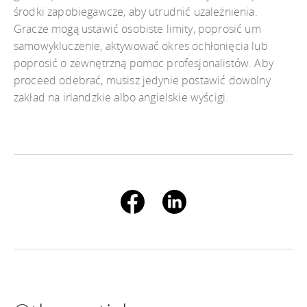
środki zapobiegawcze, aby utrudnić uzależnienia.
Gracze mogą ustawić osobiste limity, poprosić um
samowykluczenie, aktywować okres ochłonięcia lub
poprosić o zewnętrzną pomoc profesjonalistów. Aby
proceed odebrać, musisz jedynie postawić dowolny
zakład na irlandzkie albo angielskie wyścigi.