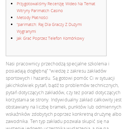
Przygotowaliśmy Recenzję Wideo Na Temat
Witryny Parimatch Casino
Metody Płatności
“parimatch: Raj Dla Graczy Z Dużymi
Wygranymi
Jak Grać Poprzez Telefon Komórkowy
Nasi pracownicy przechodzą specjalne szkolenia i
posiadają dogłębną” “wiedzę z zakresu zakładów
sportowych i hazardu. Są gotowi pomóc Ci w sytuacji
jakichkolwiek pytań, bądź to problemów technicznych,
pytań dotyczących zakładów, czy też porad dotyczących
korzystania se strony. Indywidualny zakład całkowity jest
obstawiany na liczbę bramek, punktów lub odmiennych
wskaźników zdobytych poprzez konkretną drużynę albo
zawodnika. Ten typ zakładu pozwala skupić się na
występie jednego uczestnika wydarzenia, a nie na