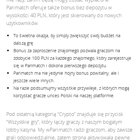
Parimatch oferuje także bonus bez depozytu w
wysokości 40 PLN, który jest skierowany do nowych
użytkowników.
To świetna okazja, by simply zwiększyć swój budżet na
dalszą grę.
Bonus za zaproszenie znajomego pozwala graczom na
zdobycie 100 PLN za każdego znajomego, który zarejestruje
się w Parimatch i dokona pierwszego depozytu.
Parimatch ma nie jedynie hojny bonus powitalny, ale i
jeszcze wiele innych.
Na razie podsumujmy wszystkie przywileje, z których mogą
korzystać gracze unces Polski na naszej platformie.
Pod ostatnią kategorią “Crypto” znajduje się przycisk
“Wszystkie gry”, który łączy graczy z naszym bogatym
lobby kasyna. My wParimatch radzi graczom, aby zawsze
grali odpowiedzialnie, zatem strona aktywowała pewne