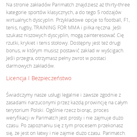
Na stronie zakładów Parimatch znajdziesz aż thirty-three
kategorie sportów klasycznych, a do tego 5 rodzajów
wirtualnych dyscyplin. Przykładowe opcje to football, F1,
tenis, rugby, TRAINING FOR MMA i piłka ręczna. Jeśli
szukasz niszowych dyscyplin, mogą zainteresować Cię
rzutki, krykiet i tenis stołowy. Dostępny jest też drugi
bonus, w którym musisz postawić zakład w wyścigach.
Jeśli przegra, otrzymasz pełny zwrot w postaci
darmowych zakładów.
Licencja I Bezpieczeństwo
Świadczymy nasze usługi legalnie i zawsze zgodnie z
zasadami narzuconymi przez każdą prowincję na całym
terytorium Polski. Ogólnie rzecz biorąc, proces
weryfikacji w Parimatch jest prosty i nie zajmuje dużo
czasu. Po zapoznaniu się z tym procesem przekonasz
się, że jest on łatwy i nie zajmie dużo czasu. Parimatch.