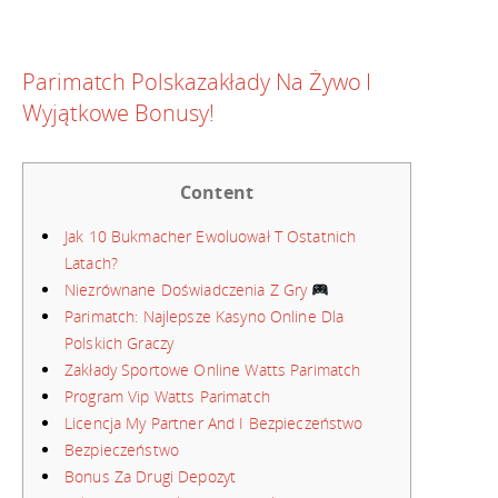
Parimatch Polskazakłady Na Żywo I
Wyjątkowe Bonusy!
Content
Jak 10 Bukmacher Ewoluował T Ostatnich
Latach?
Niezrównane Doświadczenia Z Gry
Parimatch: Najlepsze Kasyno Online Dla
Polskich Graczy
Zakłady Sportowe Online Watts Parimatch
Program Vip Watts Parimatch
Licencja My Partner And I Bezpieczeństwo
Bezpieczeństwo
Bonus Za Drugi Depozyt