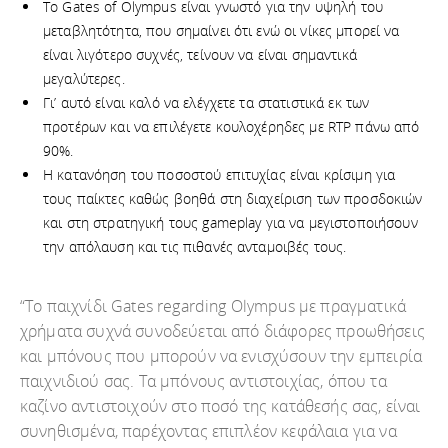
Το Gates of Olympus είναι γνωστό για την υψηλή του
μεταβλητότητα, που σημαίνει ότι ενώ οι νίκες μπορεί να
είναι λιγότερο συχνές, τείνουν να είναι σημαντικά
μεγαλύτερες.
Γι’ αυτό είναι καλό να ελέγχετε τα στατιστικά εκ των
προτέρων και να επιλέγετε κουλοχέρηδες με RTP πάνω από
90%.
Η κατανόηση του ποσοστού επιτυχίας είναι κρίσιμη για
τους παίκτες καθώς βοηθά στη διαχείριση των προσδοκιών
και στη στρατηγική τους gameplay για να μεγιστοποιήσουν
την απόλαυση και τις πιθανές ανταμοιβές τους.
“Το παιχνίδι Gates regarding Olympus με πραγματικά
χρήματα συχνά συνοδεύεται από διάφορες προωθήσεις
και μπόνους που μπορούν να ενισχύσουν την εμπειρία
παιχνιδιού σας. Τα μπόνους αντιστοιχίας, όπου τα
καζίνο αντιστοιχούν στο ποσό της κατάθεσής σας, είναι
συνηθισμένα, παρέχοντας επιπλέον κεφάλαια για να