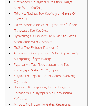
“Entrances Of Olympus Position Παίξτε
Δωρεάν – Ελλάδα (
Πώς Να Παίξετε Τον Κουλοχέρη Gates Of
Olympus
Gates Associated With Olympus: Σύμβολα,
Πληρωμές Και Κανόνες
Πρακτικές Συμβουλές Για Νίκη Στο Gates
Associated With Olympus
Παίξτε Την Έκδοση Για Κινητά
Αποφύγετε Συνηθισμένα Λάθη: Στρατηγική
Αυτόματης Εξαργύρωσης
Σχετικά Με Τον Προγραμματιστή Του
Κουλοχέρη Gates Of Olympus
Συχνές Ερωτήσεις Για Το Gates Involving
Olympus
Βασικές Πληροφορίες Για Το Παιχνίδι
Entrances Of Olympus Με Πραγματικά
Χρήματα
Μπορώ Να Παίξω Το Gates Regarding