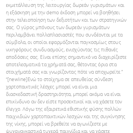
εκμετάλλευση της λειτουργίας δωρεάν γυρισμάτων και
η εξάσκηση με την demo έκδοση μπορεί να βοηθήσει
στην τελειοποίηση των δεξιοτήτων και των στρατηγικών
σας. Ο γύρος μπόνους των δωρεάν γυρισμάτων
περιλαμβάνει πολλαπλασιαστές που συνδέονται με τα
σύμβολα, οι οποίοι εφαρμόζονται παγκοσμίως στους
νικηφόρους συνδυασμούς, ενισχύοντας τις πιθανές
αποδόσεις σας. Είναι επίσης σημαντικό να διαχειρίζεστε
αποτελεσματικά τα χρήματά σας, θέτοντας όρια στα
στοιχήματά σας και γνωρίζοντας πότε να αποχωρείτε.”
“[newline]Ενώ το στοίχημα σε απευθείας σύνδεση
χαρτοπαικτικές λέσχες μπορεί να είναι μια
διασκεδαστική δραστηριότητα, μπορεί ακόμα να είναι
επικίνδυνο αν δεν είστε προσεκτικοί και να χάσετε τον
έλεγχο. Λόγω της εξαιρετικά εθιστικής φύσης πολλών
παιχνιδιών χαρτοπαικτικών λεσχών και της συγκίνησης
της νίκης, μπορεί να βρεθείτε να αγωνίζεστε με
ψυχαναγκαστικά τυχερά παιχνίδια και να χάσετε