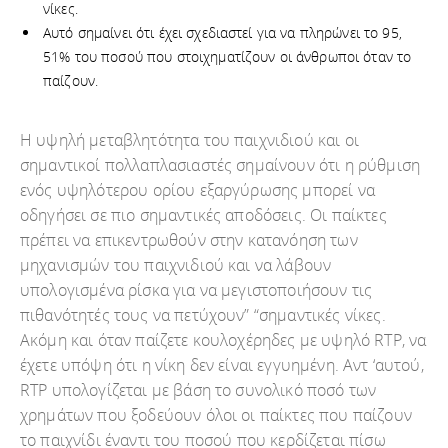
νίκες.
Αυτό σημαίνει ότι έχει σχεδιαστεί για να πληρώνει το 95,
51% του ποσού που στοιχηματίζουν οι άνθρωποι όταν το
παίζουν.
Η υψηλή μεταβλητότητα του παιχνιδιού και οι
σημαντικοί πολλαπλασιαστές σημαίνουν ότι η ρύθμιση
ενός υψηλότερου ορίου εξαργύρωσης μπορεί να
οδηγήσει σε πιο σημαντικές αποδόσεις. Οι παίκτες
πρέπει να επικεντρωθούν στην κατανόηση των
μηχανισμών του παιχνιδιού και να λάβουν
υπολογισμένα ρίσκα για να μεγιστοποιήσουν τις
πιθανότητές τους να πετύχουν” “σημαντικές νίκες.
Ακόμη και όταν παίζετε κουλοχέρηδες με υψηλό RTP, να
έχετε υπόψη ότι η νίκη δεν είναι εγγυημένη. Αντ ‘αυτού,
RTP υπολογίζεται με βάση το συνολικό ποσό των
χρημάτων που ξοδεύουν όλοι οι παίκτες που παίζουν
το παιχνίδι έναντι του ποσού που κερδίζεται πίσω