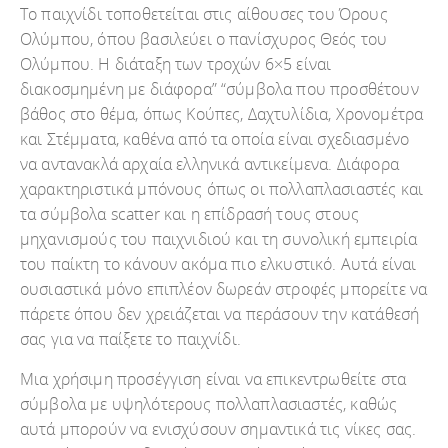
Το παιχνίδι τοποθετείται στις αίθουσες του Όρους
Ολύμπου, όπου βασιλεύει ο πανίσχυρος Θεός του
Ολύμπου. Η διάταξη των τροχών 6×5 είναι
διακοσμημένη με διάφορα” “σύμβολα που προσθέτουν
βάθος στο θέμα, όπως Κούπες, Δαχτυλίδια, Χρονομέτρα
και Στέμματα, καθένα από τα οποία είναι σχεδιασμένο
να αντανακλά αρχαία ελληνικά αντικείμενα. Διάφορα
χαρακτηριστικά μπόνους όπως οι πολλαπλασιαστές και
τα σύμβολα scatter και η επίδρασή τους στους
μηχανισμούς του παιχνιδιού και τη συνολική εμπειρία
του παίκτη το κάνουν ακόμα πιο ελκυστικό. Αυτά είναι
ουσιαστικά μόνο επιπλέον δωρεάν στροφές μπορείτε να
πάρετε όπου δεν χρειάζεται να περάσουν την κατάθεσή
σας για να παίξετε το παιχνίδι.
Μια χρήσιμη προσέγγιση είναι να επικεντρωθείτε στα
σύμβολα με υψηλότερους πολλαπλασιαστές, καθώς
αυτά μπορούν να ενισχύσουν σημαντικά τις νίκες σας.