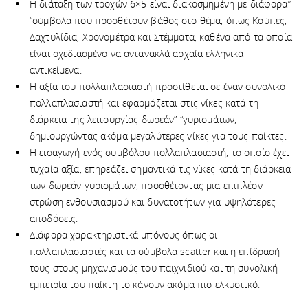
Η διάταξη των τροχών 6×5 είναι διακοσμημένη με διάφορα”
“σύμβολα που προσθέτουν βάθος στο θέμα, όπως Κούπες,
Δαχτυλίδια, Χρονομέτρα και Στέμματα, καθένα από τα οποία
είναι σχεδιασμένο να αντανακλά αρχαία ελληνικά
αντικείμενα.
Η αξία του πολλαπλασιαστή προστίθεται σε έναν συνολικό
πολλαπλασιαστή και εφαρμόζεται στις νίκες κατά τη
διάρκεια της λειτουργίας δωρεάν” “γυρισμάτων,
δημιουργώντας ακόμα μεγαλύτερες νίκες για τους παίκτες.
Η εισαγωγή ενός συμβόλου πολλαπλασιαστή, το οποίο έχει
τυχαία αξία, επηρεάζει σημαντικά τις νίκες κατά τη διάρκεια
των δωρεάν γυρισμάτων, προσθέτοντας μια επιπλέον
στρώση ενθουσιασμού και δυνατοτήτων για υψηλότερες
αποδόσεις.
Διάφορα χαρακτηριστικά μπόνους όπως οι
πολλαπλασιαστές και τα σύμβολα scatter και η επίδρασή
τους στους μηχανισμούς του παιχνιδιού και τη συνολική
εμπειρία του παίκτη το κάνουν ακόμα πιο ελκυστικό.