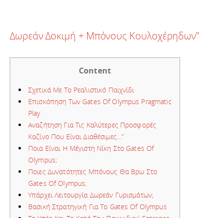
Δωρεάν Δοκιμή + Μπόνους Κουλοχέρηδων”
Content
Σχετικά Με Το Ρεαλιστικό Παιχνίδι
Επισκόπηση Των Gates Of Olympus Pragmatic
Play
Αναζήτηση Για Τις Καλύτερες Προσφορές
Καζίνο Που Είναι Διαθέσιμες…”
Ποια Είναι Η Μέγιστη Νίκη Στο Gates Of
Olympus;
Ποιες Δυνατότητες Μπόνους Θα Βρω Στο
Gates Of Olympus;
Υπάρχει Λειτουργία Δωρεάν Γυρισμάτων;
Βασική Στρατηγική Για Το Gates Of Olympus