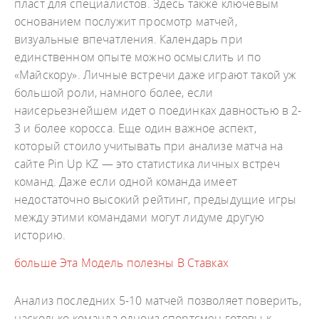
пласт для специалистов. Здесь также ключевым
основанием послужит просмотр матчей,
визуальные впечатления. Календарь при
единственном опыте можно осмыслить и по
«Майскору». Личные встречи даже играют такой уж
большой роли, намного более, если
наисерьезнейшем идет о поединках давностью в 2-
3 и более коросса. Еще один важное аспект,
который стоило учитывать при анализе матча на
сайте Pin Up KZ — это статистика личных встреч
команд. Даже если одной команда имеет
недостаточно высокий рейтинг, предыдущие игры
между этими командами могут лидуме другую
историю.
больше Эта Модель полезны В Ставках
Анализ последних 5-10 матчей позволяет поверить,
насколько команда одноиз спортсмен готовы к