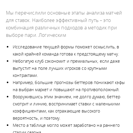
Мы перечислили основные этапы анализа матчей
для ставок. Наиболее эффективный путь – это
комбинация различных подходов а методик при
выборе пари. Логическим
Исследование текущей формы поможет осмыслить, в
какой крайней команда готова к предстоящему матчу.
Небогатую клуб сэкономит и премиальных, если даже
выпустит на поле лучших игроков со крупными
контрактами.
Например, большие прогнозы беттеров понижают кэфы
на выбран маркет и повышают на противоположный.
Вооружившись этим знанием, не долго думаю, беттер
смотрит и линию, воспринимает ставки с маленькими
коэффициентами, как отражающие высокого
вероятность, и поэтому.
Место а таблице могло может заработано на раннего
стадии сезона.