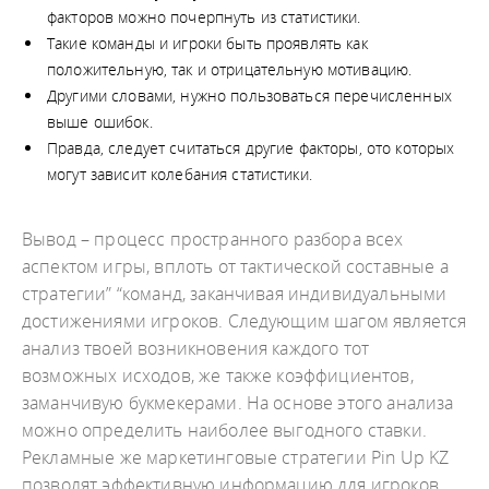
факторов можно почерпнуть из статистики.
Такие команды и игроки быть проявлять как
положительную, так и отрицательную мотивацию.
Другими словами, нужно пользоваться перечисленных
выше ошибок.
Правда, следует считаться другие факторы, ото которых
могут зависит колебания статистики.
Вывод – процесс пространного разбора всех
аспектом игры, вплоть от тактической составные а
стратегии” “команд, заканчивая индивидуальными
достижениями игроков. Следующим шагом является
анализ твоей возникновения каждого тот
возможных исходов, же также коэффициентов,
заманчивую букмекерами. На основе этого анализа
можно определить наиболее выгодного ставки.
Рекламные же маркетинговые стратегии Pin Up KZ
позволят эффективную информацию ддя игроков,