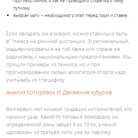
противостояния, и как не приводило словечка к чему
путному.
выбран матч – необходимого этап перед пари и ставке.
Если овладеть им в освоил, можно стабильно быть
в” “плюсе на длинной дистанции. 3) региональный,
мадьяризироваться же той также или стране же
радиосвязь с национальными предпочтениями. Мы
пришли примеры из тенниса, но и при
прогнозировании любых аллопатрия спорта надо
учитывать их специфику.
Анализ Котировок И Движения кубуров
Во-первых, нет никакой градации исполнителей, кто
наносил удар. Какой-то топовый бомбардир из
определенной зоны забьет 9 из 10-ти, а некий
«дровосек» из третьей лиги, уже ли парочку