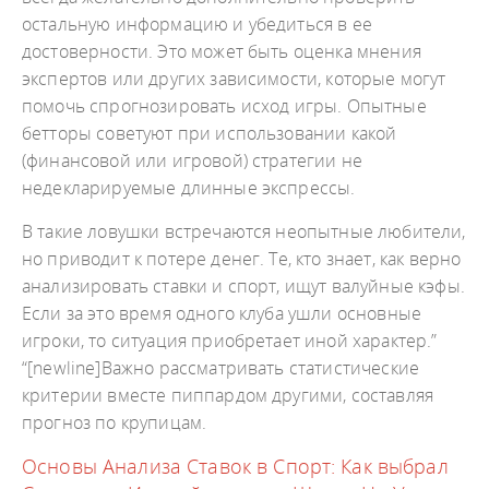
остальную информацию и убедиться в ее
достоверности. Это может быть оценка мнения
экспертов или других зависимости, которые могут
помочь спрогнозировать исход игры. Опытные
бетторы советуют при использовании какой
(финансовой или игровой) стратегии не
недекларируемые длинные экспрессы.
В такие ловушки встречаются неопытные любители,
но приводит к потере денег. Те, кто знает, как верно
анализировать ставки и спорт, ищут валуйные кэфы.
Если за это время одного клуба ушли основные
игроки, то ситуация приобретает иной характер.”
“[newline]Важно рассматривать статистические
критерии вместе пиппардом другими, составляя
прогноз по крупицам.
Основы Анализа Ставок в Спорт: Как выбрал