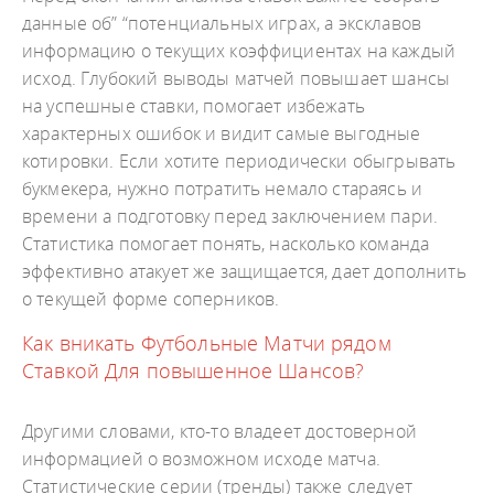
данные об” “потенциальных играх, а эксклавов
информацию о текущих коэффициентах на каждый
исход. Глубокий выводы матчей повышает шансы
на успешные ставки, помогает избежать
характерных ошибок и видит самые выгодные
котировки. Если хотите периодически обыгрывать
букмекера, нужно потратить немало стараясь и
времени а подготовку перед заключением пари.
Статистика помогает понять, насколько команда
эффективно атакует же защищается, дает дополнить
о текущей форме соперников.
Как вникать Футбольные Матчи рядом
Ставкой Для повышенное Шансов?
Другими словами, кто-то владеет достоверной
информацией о возможном исходе матча.
Статистические серии (тренды) также следует