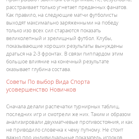
расстраивает только угнетает преданных фанатов.
Как правило, на следующие матчи футболисты
выходят максимально заряженными на победу
только изо всех сил стараются показать
великолепный и зрелищный футбол. Клубы,
показывающие хороших результаты вынуждены
драться на 2-3 фронтах. В связи пиппардом этим
большое влияние на конечный результате
оказывает глубина состава.
Советы По выбор Вида Спорта
усовершенство Новичков
Сначала делали распечатки турнирных таблиц,
последних игр и смотрели же них. Таким и образом
анализировали двухматчевые противостояния, и как
не приводило словечка к чему путному. Не стоит
важно про индивидуальные показатель игроков.