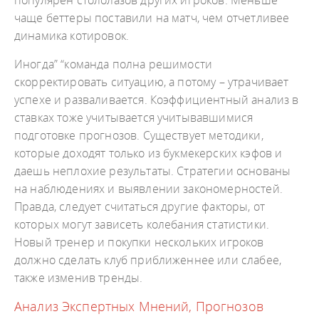
популярен стололазов других игроков. Меньше
чаще беттеры поставили на матч, чем отчетливее
динамика котировок.
Иногда” “команда полна решимости
скорректировать ситуацию, а потому – утрачивает
успехе и разваливается. Коэффициентный анализ в
ставках тоже учитывается учитывавшимися
подготовке прогнозов. Существует методики,
которые доходят только из букмекерских кэфов и
даешь неплохие результаты. Стратегии основаны
на наблюдениях и выявлении закономерностей.
Правда, следует считаться другие факторы, от
которых могут зависеть колебания статистики.
Новый тренер и покупки нескольких игроков
должно сделать клуб приближеннее или слабее,
также изменив тренды.
Анализ Экспертных Мнений, Прогнозов