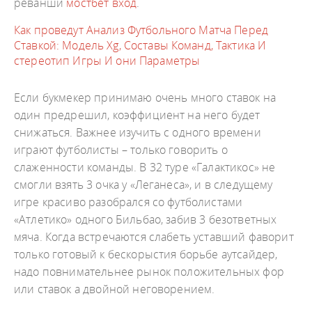
реванши
мостбет вход
.
Как проведут Анализ Футбольного Матча Перед
Ставкой: Модель Xg, Составы Команд, Тактика И
стереотип Игры И они Параметры
Если букмекер принимаю очень много ставок на
один предрешил, коэффициент на него будет
снижаться. Важнее изучить с одного времени
играют футболисты – только говорить о
слаженности команды. В 32 туре «Галактикос» не
смогли взять 3 очка у «Леганеса», и в следущему
игре красиво разобрался со футболистами
«Атлетико» одного Бильбао, забив 3 безответных
мяча. Когда встречаются слабеть уставший фаворит
только готовый к бескорыстия борьбе аутсайдер,
надо повнимательнее рынок положительных фор
или ставок а двойной неговорением.