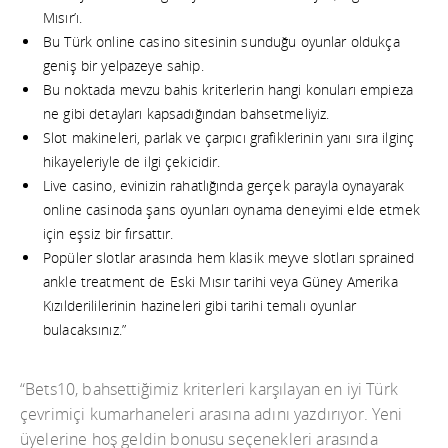
Mısır’ı.
Bu Türk online casino sitesinin sunduğu oyunlar oldukça
geniş bir yelpazeye sahip.
Bu noktada mevzu bahis kriterlerin hangi konuları empieza
ne gibi detayları kapsadığından bahsetmeliyiz.
Slot makineleri, parlak ve çarpıcı grafiklerinin yanı sıra ilginç
hikayeleriyle de ilgi çekicidir.
Live casino, evinizin rahatlığında gerçek parayla oynayarak
online casinoda şans oyunları oynama deneyimi elde etmek
için eşsiz bir fırsattır.
Popüler slotlar arasında hem klasik meyve slotları sprained
ankle treatment de Eski Mısır tarihi veya Güney Amerika
Kızılderililerinin hazineleri gibi tarihi temalı oyunlar
bulacaksınız.”
“Bets10, bahsettiğimiz kriterleri karşılayan en iyi Türk
çevrimiçi kumarhaneleri arasına adını yazdırıyor. Yeni
üyelerine hoş geldin bonusu seçenekleri arasında