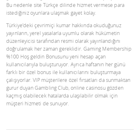
Bu nedenle site Türkçe dilinde hizmet vermese para
istediğiniz oyunlara ulaşmak gayet kolay.
Türkiye’deki çevrimiçi kumar hakkında okuduğunuz
yayınların, yerel yasalarla uyumlu olarak hükümetin
düzenleyicisi tarafından resmi olarak yayınlandığını
doğrulamak her zaman gereklidir. Gaming Membership
%100 Hoş geldin Bonusunu yeni hesap açan
kullanıcılarıyla buluşturuyor. Ayrıca haftanın her günü
farklı bir özel bonus ile kullanıcılarını buluşturmaya
çalışıyorlar. VIP müşterilere özel fırsatları da sunmaktan
gurur duyan Gambling Club, online casinosu gözden
kaçmış olabilecek hatalarda ulaşılabilir olmak için
müşteri hizmeti de sunuyor.