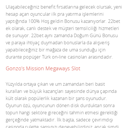
Ulaşabileceğiniz benefit fırsatlarına gelecek olursak, yeni
hesap açan oyuncular ilk pra yatırma işlemlerini
yaptığında 100% Hoş geldin Bonusu kazanıyorlar. 22bet
ek olarak, canlı destek ve müşteri temsilciliği hizmetleri
de sunuyor. 22bet aynı zamanda Doğum Günü Bonusu
ve paraya ihtiyaç duymadan bonuslarla da alışveriş
yapabileceğiniz bir mağaza de uma sunduğu için
durante popüşer Türk on-line casinoları arasındadır.
Gonzo’s Mission Megaways Slot
Yüzyılda ortaya çıkan ve um zamandan beri basit
kuralları ve büyük kazançları sayesinde dünya çapında
kült olarak popülerlik kazanan bir şans oyunudur.
Oyunun özü, oyuncunun dönen disk durduktan sonra
topun hangi sektöre gireceğini tahmin etmesi gerektiği
gerçeğinde yatmaktadır. İlk başta, sadece çevrimdışı
casinoda rulette şansınızı deneyebilirdiniz, ancak şimdi