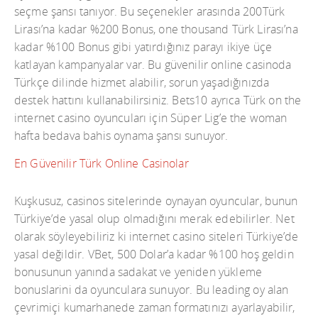
seçme şansı tanıyor. Bu seçenekler arasında 200Türk
Lirası’na kadar %200 Bonus, one thousand Türk Lirası’na
kadar %100 Bonus gibi yatırdığınız parayı ikiye üçe
katlayan kampanyalar var. Bu güvenilir online casinoda
Türkçe dilinde hizmet alabilir, sorun yaşadığınızda
destek hattını kullanabilirsiniz. Bets10 ayrıca Türk on the
internet casino oyuncuları için Süper Lig’e the woman
hafta bedava bahis oynama şansı sunuyor.
En Güvenilir Türk Online Casinolar
Kuşkusuz, casinos sitelerinde oynayan oyuncular, bunun
Türkiye’de yasal olup olmadığını merak edebilirler. Net
olarak söyleyebiliriz ki internet casino siteleri Türkiye’de
yasal değildir. VBet, 500 Dolar’a kadar %100 hoş geldin
bonusunun yanında sadakat ve yeniden yükleme
bonuslarini da oyunculara sunuyor. Bu leading oy alan
çevrimiçi kumarhanede zaman formatınızı ayarlayabilir,