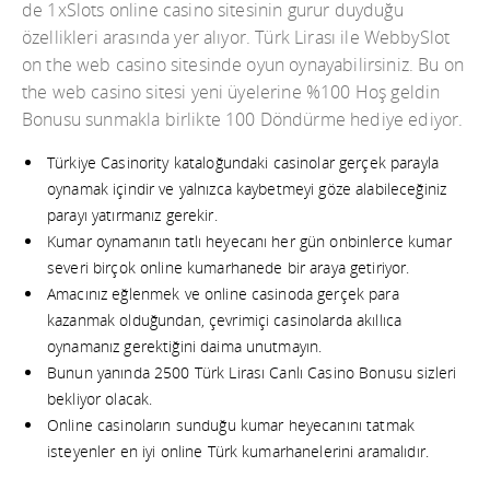
de 1xSlots online casino sitesinin gurur duyduğu
özellikleri arasında yer alıyor. Türk Lirası ile WebbySlot
on the web casino sitesinde oyun oynayabilirsiniz. Bu on
the web casino sitesi yeni üyelerine %100 Hoş geldin
Bonusu sunmakla birlikte 100 Döndürme hediye ediyor.
Türkiye Casinority kataloğundaki casinolar gerçek parayla
oynamak içindir ve yalnızca kaybetmeyi göze alabileceğiniz
parayı yatırmanız gerekir.
Kumar oynamanın tatlı heyecanı her gün onbinlerce kumar
severi birçok online kumarhanede bir araya getiriyor.
Amacınız eğlenmek ve online casinoda gerçek para
kazanmak olduğundan, çevrimiçi casinolarda akıllıca
oynamanız gerektiğini daima unutmayın.
Bunun yanında 2500 Türk Lirası Canlı Casino Bonusu sizleri
bekliyor olacak.
Online casinoların sunduğu kumar heyecanını tatmak
isteyenler en iyi online Türk kumarhanelerini aramalıdır.