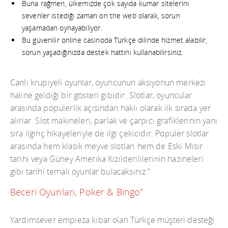
Buna rağmen, ülkemizde çok sayıda kumar sitelerini
sevenler istediği zaman on the web olarak, sorun
yaşamadan oynayabiliyor.
Bu güvenilir online casinoda Türkçe dilinde hizmet alabilir,
sorun yaşadığınızda destek hattını kullanabilirsiniz.
Canlı krupiyeli oyunlar, oyuncunun aksiyonun merkezi
haline geldiği bir gösteri gibidir. Slotlar, oyuncular
arasında popülerlik açısından haklı olarak ilk sırada yer
alırlar. Slot makineleri, parlak ve çarpıcı grafiklerinin yanı
sıra ilginç hikayeleriyle de ilgi çekicidir. Popüler slotlar
arasında hem klasik meyve slotları hem de Eski Mısır
tarihi veya Güney Amerika Kızılderililerinin hazineleri
gibi tarihi temalı oyunlar bulacaksınız.”
Beceri Oyunları, Poker & Bingo”
Yardımsever empieza kibar olan Türkçe müşteri desteği