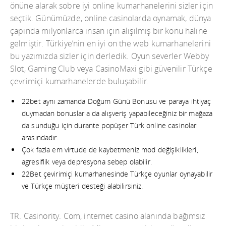
önüne alarak sobre iyi online kumarhanelerini sizler için
seçtik. Günümüzde, online casinolarda oynamak, dünya
çapında milyonlarca insan için alışılmış bir konu haline
gelmiştir. Türkiye’nin en iyi on the web kumarhanelerini
bu yazımızda sizler için derledik. Oyun severler Webby
Slot, Gaming Club veya CasinoMaxi gibi güvenilir Türkçe
çevrimiçi kumarhanelerde buluşabilir.
22bet aynı zamanda Doğum Günü Bonusu ve paraya ihtiyaç
duymadan bonuslarla da alışveriş yapabileceğiniz bir mağaza
da sunduğu için durante popüşer Türk online casinoları
arasındadır.
Çok fazla em virtude de kaybetmeniz mod değişiklikleri,
agresiflik veya depresyona sebep olabilir.
22Bet çevirimiçi kumarhanesinde Türkçe oyunlar oynayabilir
ve Türkçe müşteri desteği alabilirsiniz.
TR. Casinority. Com, internet casino alanında bağımsız