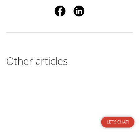
Other articles
LET'S CHAT!