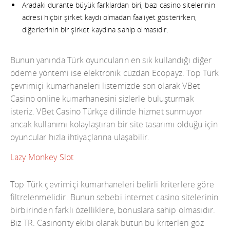
Aradaki durante büyük farklardan biri, bazı casino sitelerinin
adresi hiçbir şirket kaydı olmadan faaliyet gösterirken,
diğerlerinin bir şirket kaydına sahip olmasıdır.
Bunun yanında Türk oyuncuların en sık kullandığı diğer
ödeme yöntemi ise elektronik cüzdan Ecopayz. Top Türk
çevrimiçi kumarhaneleri listemizde son olarak VBet
Casino online kumarhanesini sizlerle buluşturmak
isteriz. VBet Casino Türkçe dilinde hizmet sunmuyor
ancak kullanımı kolaylaştıran bir site tasarımı olduğu için
oyuncular hızla ihtiyaçlarına ulaşabilir.
Lazy Monkey Slot
Top Türk çevrimiçi kumarhaneleri belirli kriterlere göre
filtrelenmelidir. Bunun sebebi internet casino sitelerinin
birbirinden farklı özelliklere, bonuslara sahip olmasıdır.
Biz TR. Casinority ekibi olarak bütün bu kriterleri göz