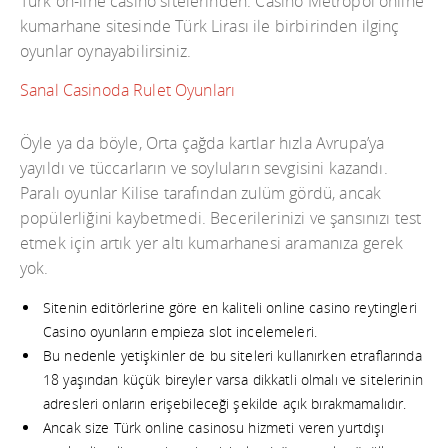
Türk on-line casino sitelerinden. Casino Metropol online
kumarhane sitesinde Türk Lirası ile birbirinden ilginç
oyunlar oynayabilirsiniz.
Sanal Casinoda Rulet Oyunları
Öyle ya da böyle, Orta çağda kartlar hızla Avrupa’ya
yayıldı ve tüccarların ve soyluların sevgisini kazandı.
Paralı oyunlar Kilise tarafından zulüm gördü, ancak
popülerliğini kaybetmedi. Becerilerinizi ve şansınızı test
etmek için artık yer altı kumarhanesi aramanıza gerek
yok.
Sitenin editörlerine göre en kaliteli online casino reytingleri
Casino oyunların empieza slot incelemeleri.
Bu nedenle yetişkinler de bu siteleri kullanırken etraflarında
18 yaşından küçük bireyler varsa dikkatli olmalı ve sitelerinin
adresleri onların erişebileceği şekilde açık bırakmamalıdır.
Ancak size Türk online casinosu hizmeti veren yurtdışı