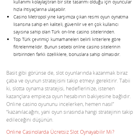
kullanımı kolaylaştıran bir site tasarımı olduğu için oyuncular
hızla ihtiyaçlarına ulaşabilir.
Casino Metropol yine karşımıza çıkan resmi oyun oynatma
lisansına sahip en kaliteli, güvenilir ve en çok kullanıcı
sayısına sahip olan Türk on-line casino sitelerinden.
Top Türk çevrimiçi kumarhaneleri belirli kriterlere göre
filtrelenmelidir. Bunun sebebi online casino sitelerinin
birbirinden farklı özelliklere, bonuslara sahip olmasıdır.
Basit gibi görünse de, slot oyunlarında kazanmak biraz
çaba ve oyunun stratejisini takip etmeyi gerektirir. Tabii
ki, slotta oynama stratejisi, hedeflerinize, istenen
kazançlara empieza oyun hesabının bakiyesine bağlıdır.
Online casino oyununu incelerken, hemen nasıl”
“kazanılacağını, yani oyun sırasında hangi stratejinin takip
edileceğini düşünün.
Online Casinolarda Ücretsiz Slot Oynayabilir Mi?