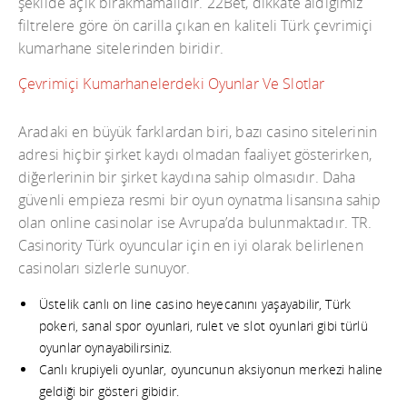
şekilde açık bırakmamalıdır. 22Bet, dikkate aldığımız
filtrelere göre ön carilla çıkan en kaliteli Türk çevrimiçi
kumarhane sitelerinden biridir.
Çevrimiçi Kumarhanelerdeki Oyunlar Ve Slotlar
Aradaki en büyük farklardan biri, bazı casino sitelerinin
adresi hiçbir şirket kaydı olmadan faaliyet gösterirken,
diğerlerinin bir şirket kaydına sahip olmasıdır. Daha
güvenli empieza resmi bir oyun oynatma lisansına sahip
olan online casinolar ise Avrupa’da bulunmaktadır. TR.
Casinority Türk oyuncular için en iyi olarak belirlenen
casinoları sizlerle sunuyor.
Üstelik canlı on line casino heyecanını yaşayabilir, Türk
pokeri, sanal spor oyunlari, rulet ve slot oyunlari gibi türlü
oyunlar oynayabilirsiniz.
Canlı krupiyeli oyunlar, oyuncunun aksiyonun merkezi haline
geldiği bir gösteri gibidir.