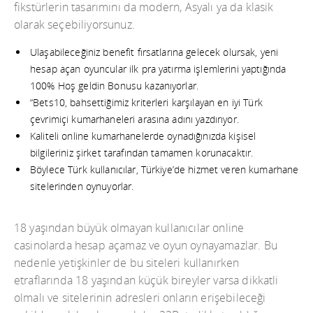
fikstürlerin tasarımını da modern, Asyalı ya da klasik
olarak seçebiliyorsunuz.
Ulaşabileceğiniz benefit fırsatlarına gelecek olursak, yeni
hesap açan oyuncular ilk pra yatırma işlemlerini yaptığında
100% Hoş geldin Bonusu kazanıyorlar.
“Bets10, bahsettiğimiz kriterleri karşılayan en iyi Türk
çevrimiçi kumarhaneleri arasına adını yazdırıyor.
Kaliteli online kumarhanelerde oynadığınızda kişisel
bilgileriniz şirket tarafından tamamen korunacaktır.
Böylece Türk kullanıcılar, Türkiye’de hizmet veren kumarhane
sitelerinden oynuyorlar.
18 yaşından büyük olmayan kullanıcılar online
casinolarda hesap açamaz ve oyun oynayamazlar. Bu
nedenle yetişkinler de bu siteleri kullanırken
etraflarında 18 yaşından küçük bireyler varsa dikkatli
olmalı ve sitelerinin adresleri onların erişebileceği