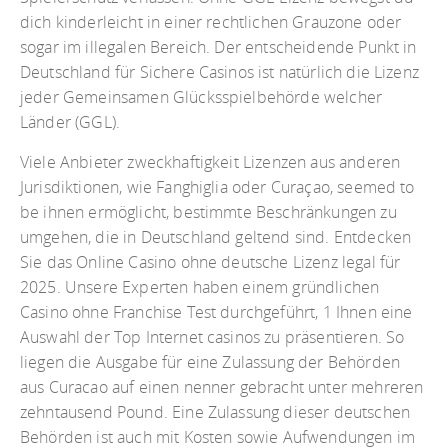
dich kinderleicht in einer rechtlichen Grauzone oder
sogar im illegalen Bereich. Der entscheidende Punkt in
Deutschland für Sichere Casinos ist natürlich die Lizenz
jeder Gemeinsamen Glücksspielbehörde welcher
Länder (GGL).
Viele Anbieter zweckhaftigkeit Lizenzen aus anderen
Jurisdiktionen, wie Fanghiglia oder Curaçao, seemed to
be ihnen ermöglicht, bestimmte Beschränkungen zu
umgehen, die in Deutschland geltend sind. Entdecken
Sie das Online Casino ohne deutsche Lizenz legal für
2025. Unsere Experten haben einem gründlichen
Casino ohne Franchise Test durchgeführt, 1 Ihnen eine
Auswahl der Top Internet casinos zu präsentieren. So
liegen die Ausgabe für eine Zulassung der Behörden
aus Curacao auf einen nenner gebracht unter mehreren
zehntausend Pound. Eine Zulassung dieser deutschen
Behörden ist auch mit Kosten sowie Aufwendungen im