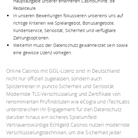
Hauptaufgabe unserer erfahrenen CasinoOnline. de
Redakteure.
In unseren Bewertungen fokussieren unsereins uns auf
richtige Kriterien wie Spielangebot, Bonusangebote,
Kundenservice, Seriosität, Sicherheit und verfügbare
Zahlungsoptionen.
Weiterhin muss der Datenschutz gewährleistet sein sowie
eine gewisse Lizenz vorliegen.
Online Casinos mit GGL-Lizenz sind in Deutschland
nicht nur offiziell zugelassen, sondern auch
Spitzenreiter in puncto Sicherheit und Seriosität.
Modernste TLS-Verschlüsselung und Zertifikate von
renommierten Prüfinstituten wie eCogra und iTechLabs
unterstreichen ihr Engagement für den Datenschutz
darüber hinaus ein sicheres Spielumfeld.
Vertrauenswürdige Echtgeld Casinos nutzen modernste
Verschlüsselungstechniken, um die Sicherheit jeder