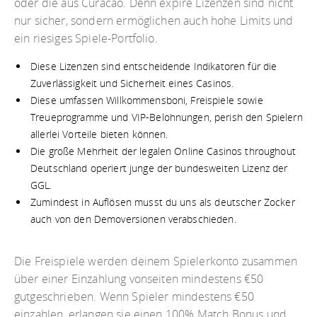
oder die aus Curacao. Denn expire Lizenzen sind nicht
nur sicher, sondern ermöglichen auch hohe Limits und
ein riesiges Spiele-Portfolio.
Diese Lizenzen sind entscheidende Indikatoren für die
Zuverlässigkeit und Sicherheit eines Casinos.
Diese umfassen Willkommensboni, Freispiele sowie
Treueprogramme und VIP-Belohnungen, perish den Spielern
allerlei Vorteile bieten können.
Die große Mehrheit der legalen Online Casinos throughout
Deutschland operiert junge der bundesweiten Lizenz der
GGL.
Zumindest in Auflösen musst du uns als deutscher Zocker
auch von den Demoversionen verabschieden.
Die Freispiele werden deinem Spielerkonto zusammen
über einer Einzahlung vonseiten mindestens €50
gutgeschrieben. Wenn Spieler mindestens €50
einzahlen, erlangen sie einen 100% Match Bonus und