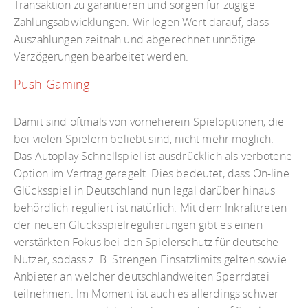
Transaktion zu garantieren und sorgen für zügige
Zahlungsabwicklungen. Wir legen Wert darauf, dass
Auszahlungen zeitnah und abgerechnet unnötige
Verzögerungen bearbeitet werden.
Push Gaming
Damit sind oftmals von vorneherein Spieloptionen, die
bei vielen Spielern beliebt sind, nicht mehr möglich.
Das Autoplay Schnellspiel ist ausdrücklich als verbotene
Option im Vertrag geregelt. Dies bedeutet, dass On-line
Glücksspiel in Deutschland nun legal darüber hinaus
behördlich reguliert ist natürlich. Mit dem Inkrafttreten
der neuen Glücksspielregulierungen gibt es einen
verstärkten Fokus bei den Spielerschutz für deutsche
Nutzer, sodass z. B. Strengen Einsatzlimits gelten sowie
Anbieter an welcher deutschlandweiten Sperrdatei
teilnehmen. Im Moment ist auch es allerdings schwer