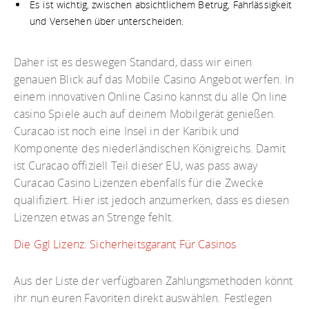
Es ist wichtig, zwischen absichtlichem Betrug, Fahrlässigkeit
und Versehen über unterscheiden.
Daher ist es deswegen Standard, dass wir einen
genauen Blick auf das Mobile Casino Angebot werfen. In
einem innovativen Online Casino kannst du alle On line
casino Spiele auch auf deinem Mobilgerät genießen.
Curacao ist noch eine Insel in der Karibik und
Komponente des niederländischen Königreichs. Damit
ist Curacao offiziell Teil dieser EU, was pass away
Curacao Casino Lizenzen ebenfalls für die Zwecke
qualifiziert. Hier ist jedoch anzumerken, dass es diesen
Lizenzen etwas an Strenge fehlt.
Die Ggl Lizenz: Sicherheitsgarant Für Casinos
Aus der Liste der verfügbaren Zahlungsmethoden könnt
ihr nun euren Favoriten direkt auswählen. Festlegen