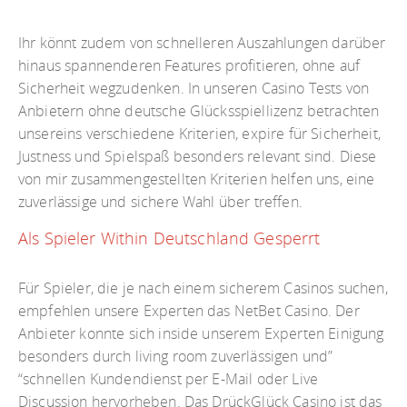
Ihr könnt zudem von schnelleren Auszahlungen darüber
hinaus spannenderen Features profitieren, ohne auf
Sicherheit wegzudenken. In unseren Casino Tests von
Anbietern ohne deutsche Glücksspiellizenz betrachten
unsereins verschiedene Kriterien, expire für Sicherheit,
Justness und Spielspaß besonders relevant sind. Diese
von mir zusammengestellten Kriterien helfen uns, eine
zuverlässige und sichere Wahl über treffen.
Als Spieler Within Deutschland Gesperrt
Für Spieler, die je nach einem sicherem Casinos suchen,
empfehlen unsere Experten das NetBet Casino. Der
Anbieter konnte sich inside unserem Experten Einigung
besonders durch living room zuverlässigen und”
“schnellen Kundendienst per E-Mail oder Live
Discussion hervorheben. Das DrückGlück Casino ist das