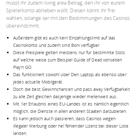
müsst ihr zudem living area Betrag, den ihr von eurem
Spielerkonto abheben wollt. Diesen könnt ihr frei
wählen, solange ser mit den Bestimmungen des Casinos
übereinstimmt.
Außerdem gibt es auch kein Einzahlungslimit auf das
Casinokonto und zudem sind Boni verfügbar.
Diese Freispiele gelten meistens nur für bestimmte Slots
auf welche weise zum Beispiel Guide of Dead vonseiten
Play’n GO.
Das funktioniert sowohl über Den Laptop als ebenso über
jedes actuelle Mobilgerät.
Doch die best Gewinnchancen und pass away Verfügbarkeit
zu alle Zeit gleichen dasjenige wieder meilenweit aus.
Mit 1er Erlaubnis eines EU-Landes ist es nämlich eigentlich
möglich, die Dienste in allen anderen Staaten darzubieten.
Es kann jedoch auch passieren, dass Casinos wegen
illegaler Werbung oder hel fehlender Lizenz bei dieser Liste
landen.