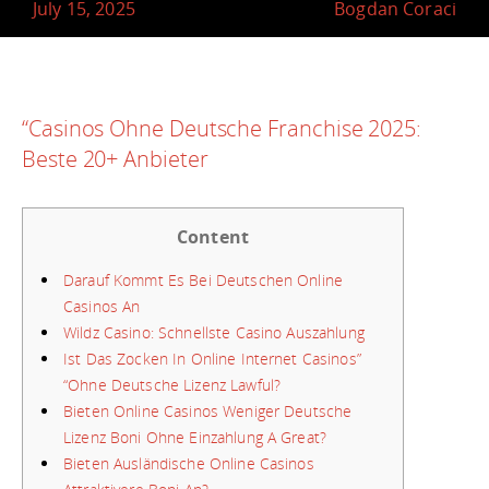
July 15, 2025
Bogdan Coraci
“Casinos Ohne Deutsche Franchise 2025:
Beste 20+ Anbieter
Content
Darauf Kommt Es Bei Deutschen Online
Casinos An
Wildz Casino: Schnellste Casino Auszahlung
Ist Das Zocken In Online Internet Casinos”
“Ohne Deutsche Lizenz Lawful?
Bieten Online Casinos Weniger Deutsche
Lizenz Boni Ohne Einzahlung A Great?
Bieten Ausländische Online Casinos