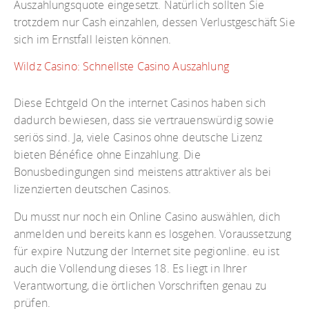
Auszahlungsquote eingesetzt. Natürlich sollten Sie
trotzdem nur Cash einzahlen, dessen Verlustgeschäft Sie
sich im Ernstfall leisten können.
Wildz Casino: Schnellste Casino Auszahlung
Diese Echtgeld On the internet Casinos haben sich
dadurch bewiesen, dass sie vertrauenswürdig sowie
seriös sind. Ja, viele Casinos ohne deutsche Lizenz
bieten Bénéfice ohne Einzahlung. Die
Bonusbedingungen sind meistens attraktiver als bei
lizenzierten deutschen Casinos.
Du musst nur noch ein Online Casino auswählen, dich
anmelden und bereits kann es losgehen. Voraussetzung
für expire Nutzung der Internet site pegionline. eu ist
auch die Vollendung dieses 18. Es liegt in Ihrer
Verantwortung, die örtlichen Vorschriften genau zu
prüfen.