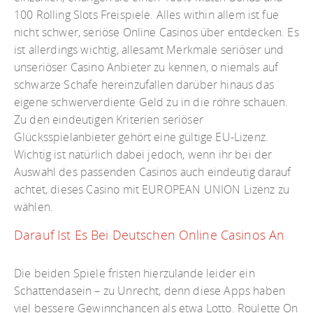
100 Rolling Slots Freispiele. Alles within allem ist fue
nicht schwer, seriöse Online Casinos über entdecken. Es
ist allerdings wichtig, allesamt Merkmale seriöser und
unseriöser Casino Anbieter zu kennen, o niemals auf
schwarze Schafe hereinzufallen darüber hinaus das
eigene schwerverdiente Geld zu in die röhre schauen.
Zu den eindeutigen Kriterien seriöser
Glücksspielanbieter gehört eine gültige EU-Lizenz.
Wichtig ist natürlich dabei jedoch, wenn ihr bei der
Auswahl des passenden Casinos auch eindeutig darauf
achtet, dieses Casino mit EUROPEAN UNION Lizenz zu
wählen.
Darauf Ist Es Bei Deutschen Online Casinos An
Die beiden Spiele fristen hierzulande leider ein
Schattendasein – zu Unrecht, denn diese Apps haben
viel bessere Gewinnchancen als etwa Lotto. Roulette On