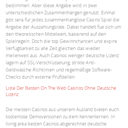
bestimmen. Aber diese Angabe wird in zwei
unterschiedlichen Zusammenhängen genutzt. Einmal
gibt sera für jedes zusammenhanglose Casino Spiel die
Angabe der Auszahlungsrate. Dabei handelt fue sich um
den theoretischen Mittelwert, basierend auf den
Spielregeln. Doch die top Gewinnchancen und expire
Verfügbarkeit zu alle Zeit gleichen das wieder
meilenweit aus. Auch Casinos weniger deutsche Lizenz
lagern auf SSL-Verschlüsselung, strikte Anti-
Geldwäsche-Richtlinien und regelmäßige Software-
Checks durch externe Prüfstellen.
Liste Der Besten On The Web Casinos Ohne Deutsche
Lizenz
Die meisten Casinos aus unserem Ausland bieten euch
kostenlose Demoversionen zu dem Kennenlernen. In
living area besten Casinos abgerechnet deutsche