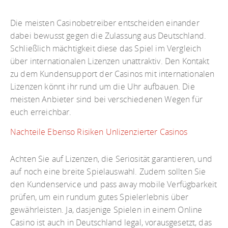
Die meisten Casinobetreiber entscheiden einander
dabei bewusst gegen die Zulassung aus Deutschland.
Schließlich mächtigkeit diese das Spiel im Vergleich
über internationalen Lizenzen unattraktiv. Den Kontakt
zu dem Kundensupport der Casinos mit internationalen
Lizenzen könnt ihr rund um die Uhr aufbauen. Die
meisten Anbieter sind bei verschiedenen Wegen für
euch erreichbar.
Nachteile Ebenso Risiken Unlizenzierter Casinos
Achten Sie auf Lizenzen, die Seriosität garantieren, und
auf noch eine breite Spielauswahl. Zudem sollten Sie
den Kundenservice und pass away mobile Verfügbarkeit
prüfen, um ein rundum gutes Spielerlebnis über
gewährleisten. Ja, dasjenige Spielen in einem Online
Casino ist auch in Deutschland legal, vorausgesetzt, das