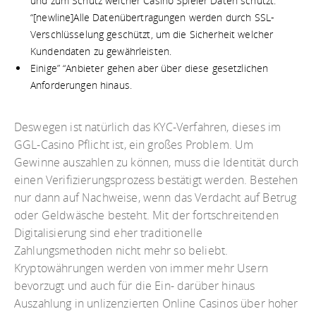
und zum Schutz welcher Casino Spieler Daten schützt.”
“[newline]Alle Datenübertragungen werden durch SSL-
Verschlüsselung geschützt, um die Sicherheit welcher
Kundendaten zu gewährleisten.
Einige” “Anbieter gehen aber über diese gesetzlichen
Anforderungen hinaus.
Deswegen ist natürlich das KYC-Verfahren, dieses im
GGL-Casino Pflicht ist, ein großes Problem. Um
Gewinne auszahlen zu können, muss die Identität durch
einen Verifizierungsprozess bestätigt werden. Bestehen
nur dann auf Nachweise, wenn das Verdacht auf Betrug
oder Geldwäsche besteht. Mit der fortschreitenden
Digitalisierung sind eher traditionelle
Zahlungsmethoden nicht mehr so beliebt.
Kryptowährungen werden von immer mehr Usern
bevorzugt und auch für die Ein- darüber hinaus
Auszahlung in unlizenzierten Online Casinos über hoher