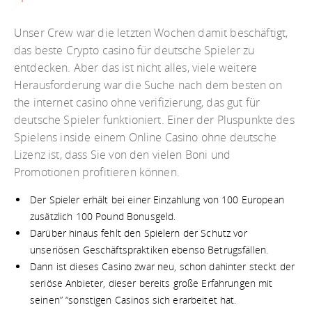
Unser Crew war die letzten Wochen damit beschäftigt,
das beste Crypto casino für deutsche Spieler zu
entdecken. Aber das ist nicht alles, viele weitere
Herausforderung war die Suche nach dem besten on
the internet casino ohne verifizierung, das gut für
deutsche Spieler funktioniert. Einer der Pluspunkte des
Spielens inside einem Online Casino ohne deutsche
Lizenz ist, dass Sie von den vielen Boni und
Promotionen profitieren können.
Der Spieler erhält bei einer Einzahlung von 100 European
zusätzlich 100 Pound Bonusgeld.
Darüber hinaus fehlt den Spielern der Schutz vor
unseriösen Geschäftspraktiken ebenso Betrugsfällen.
Dann ist dieses Casino zwar neu, schon dahinter steckt der
seriöse Anbieter, dieser bereits große Erfahrungen mit
seinen” “sonstigen Casinos sich erarbeitet hat.