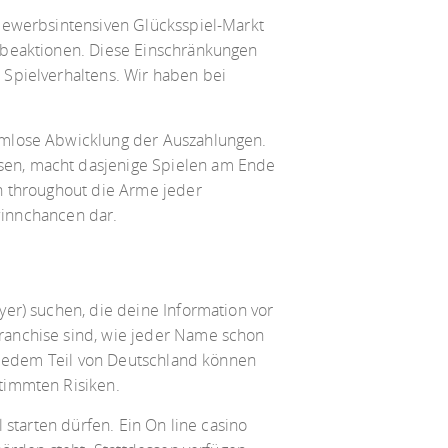
tbewerbsintensiven Glücksspiel-Markt
rbeaktionen. Diese Einschränkungen
Spielverhaltens. Wir haben bei
emlose Abwicklung der Auszahlungen.
sen, macht dasjenige Spielen am Ende
n throughout die Arme jeder
ewinnchancen dar.
er) suchen, die deine Information vor
ranchise sind, wie jeder Name schon
s jedem Teil von Deutschland können
timmten Risiken.
 starten dürfen. Ein On line casino