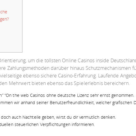
sche
ögen?
entierung, um die tollsten Online Casinos inside Deutschland
chere Zahlungsmethoden darüber hinaus Schutzmechanismen für
 vielseitige ebenso sichere Casino-Erfahrung. Laufende Ange
 den Mehrwert bieten ebenso das Spielerlebnis bereichern.
den” “On the web Casinos ohne deutsche Lizenz sehr ernst genommen.
immen wir anhand seiner Benutzerfreundlichkeit, welcher grafischen D
 doch auch Nachteile geben, wirst du dir vermutlich denken.
iduellen steuerlichen Verpflichtungen informieren.