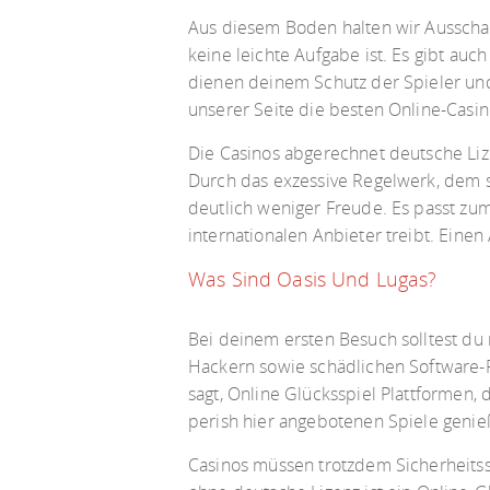
Aus diesem Boden halten wir Ausschau
keine leichte Aufgabe ist. Es gibt a
dienen deinem Schutz der Spieler und
unserer Seite die besten Online-Casi
Die Casinos abgerechnet deutsche Li
Durch das exzessive Regelwerk, dem 
deutlich weniger Freude. Es passt zu
internationalen Anbieter treibt. Einen
Was Sind Oasis Und Lugas?
Bei deinem ersten Besuch solltest du 
Hackern sowie schädlichen Software-P
sagt, Online Glücksspiel Plattformen,
perish hier angebotenen Spiele genie
Casinos müssen trotzdem Sicherheitssta