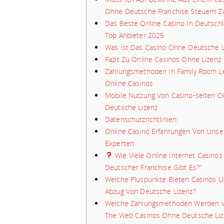
Ohne Deutsche Franchise Steuern Z
Das Beste Online Casino In Deutschl
Top Anbieter 2025
Was Ist Das Casino Ohne Deutsche L
Fazit Zu Online Casinos Ohne Lizenz
Zahlungsmethoden In Family Room L
Online Casinos
Mobile Nutzung Von Casino-seiten 
Deutsche Lizenz
Datenschutzrichtlinien:
Online Casino Erfahrungen Von Unse
Experten
Wie Viele Online Internet Casinos
Deutscher Franchise Gibt Es?”
Welche Pluspunkte Bieten Casinos U
Abzug Von Deutsche Lizenz?
Welche Zahlungsmethoden Werden 
The Web Casinos Ohne Deutsche Liz