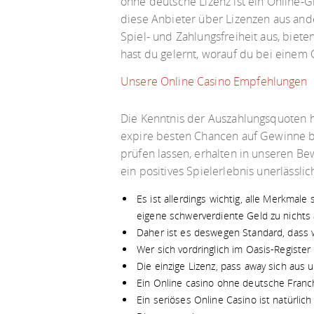
ohne deutsche Lizenz ist ein Online-G
diese Anbieter über Lizenzen aus ande
Spiel- und Zahlungsfreiheit aus, biet
hast du gelernt, worauf du bei einem 
Unsere Online Casino Empfehlungen
Die Kenntnis der Auszahlungsquoten h
expire besten Chancen auf Gewinne bi
prüfen lassen, erhalten in unseren Be
ein positives Spielerlebnis unerlässlich
Es ist allerdings wichtig, alle Merkma
eigene schwerverdiente Geld zu nicht
Daher ist es deswegen Standard, dass 
Wer sich vordringlich im Oasis-Register
Die einzige Lizenz, pass away sich aus 
Ein Online casino ohne deutsche Franch
Ein seriöses Online Casino ist natürlic