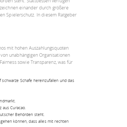
hörden steht. Stattdessen verfügen
e zeichnen einander durch größere
ten Spielerschutz. In diesem Ratgeber
sinos mit hohen Auszahlungsquoten
g von unabhängigen Organisationen
Fairness sowie Transparenz, was für
uf schwarze Schafe hereinzufallen und das
andmarkt.
nz aus Curacao.
deutscher Behörden steht.
usgehen können, dass alles mit rechten