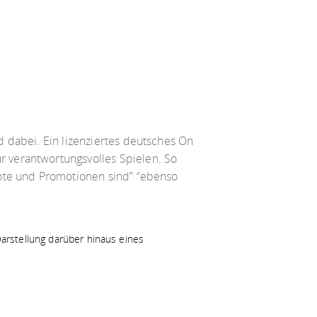
 dabei. Ein lizenziertes deutsches On
 verantwortungsvolles Spielen. So
bote und Promotionen sind” “ebenso
arstellung darüber hinaus eines