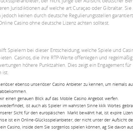
lücksspielanbieter, der nicht junge der Aufsicht deutscher Be
ren Jurisdiktionen auf welche art Curaçao oder Gibraltar. Si
en jedoch keinen durch deutsche Regulierungsstellen garantier
Online Casino ohne deutsche Lizenz achten solltest.
ilft Spielern bei dieser Entscheidung, welche Spiele und Ca
eten. Casinos, die ihre RTP-Werte offenlegen und regelmäßi
wertungen höhere Punktzahlen. Dies zeigt ein Engagement für 
 ist.
le seriöser ebenso unseriöser Casino Anbieter zu kennen, um niemals a
s abbekommen.
wir einen genauen Blick auf das Mobile Casino Angebot werfen.
 wiederfindet, ist auch als Spieler im wahrsten Sinne kklk Wortes gebr
unserer Sicht für den europäischen Markt bewährt hat, ist expire Lize
ise ist ein Online-Glücksspielanbieter, der nicht unter der Aufsicht 
h ein Casino, inside dem Sie sorgenlos spielen können, ag Sie davon a