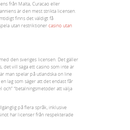
cens från Malta, Curacao eller
nniens är den mest strikta licensen.
tidigt finns det väldigt få
spela utan restriktioner
casino utan
l med den sveriges licensen. Det gäller
 det vill säga ett casino som inte är
. När man spelar på utlandska on line
en lag som säger att det endast får
el och” “betalningsmetoder att välja
illgänglig på flera språk, inklusive
asinot har licenser från respekterade