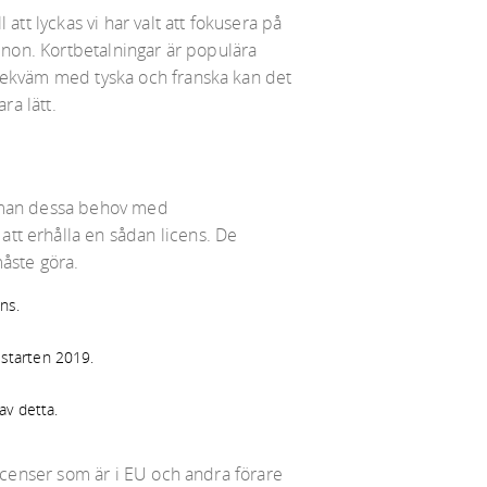
tt lyckas vi har valt att fokusera på
inon. Kortbetalningar är populära
 bekväm med tyska och franska kan det
ra lätt.
ör man dessa behov med
tt erhålla en sådan licens. De
måste göra.
ns.
starten 2019.
av detta.
licenser som är i EU och andra förare