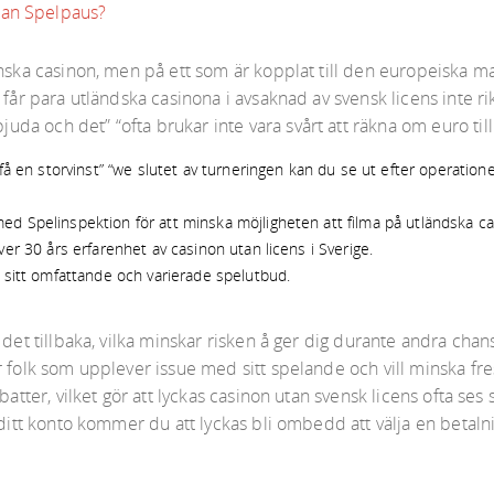
Utan Spelpaus?
nska casinon, men på ett som är kopplat till den europeiska ma
får para utländska casinona i avsaknad av svensk licens inte rik
a och det” “ofta brukar inte vara svårt att räkna om euro till
få en storvinst” “we slutet av turneringen kan du se ut efter operatione
d Spelinspektion för att minska möjligheten att filma på utländska ca
er 30 års erfarenhet av casinon utan licens i Sverige.
 sitt omfattande och varierade spelutbud.
det tillbaka, vilka minskar risken å ger dig durante andra chans
 folk som upplever issue med sitt spelande och vill minska fr
atter, vilket gör att lyckas casinon utan svensk licens ofta ses 
 ditt konto kommer du att lyckas bli ombedd att välja en betaln