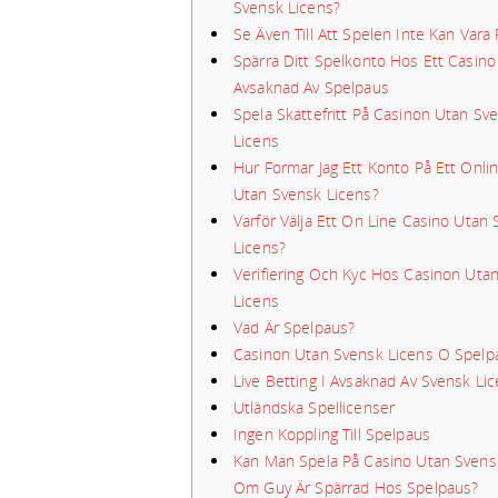
Svensk Licens?
Se Även Till Att Spelen Inte Kan Vara
Spärra Ditt Spelkonto Hos Ett Casino 
Avsaknad Av Spelpaus
Spela Skattefritt På Casinon Utan Sv
Licens
Hur Formar Jag Ett Konto På Ett Onli
Utan Svensk Licens?
Varför Välja Ett On Line Casino Utan
Licens?
Verifiering Och Kyc Hos Casinon Uta
Licens
Vad Är Spelpaus?
Casinon Utan Svensk Licens O Spelp
Live Betting I Avsaknad Av Svensk Li
Utländska Spellicenser
Ingen Koppling Till Spelpaus
Kan Man Spela På Casino Utan Svens
Om Guy Är Spärrad Hos Spelpaus?