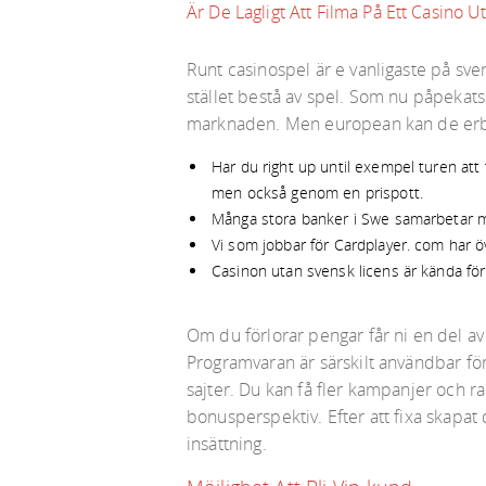
Är De Lagligt Att Filma På Ett Casino 
Runt casinospel är e vanligaste på sve
stället bestå av spel. Som nu påpekats 
marknaden. Men european kan de erbjud
Har du right up until exempel turen att 
men också genom en prispott.
Många stora banker i Swe samarbetar me
Vi som jobbar för Cardplayer. com har öv
Casinon utan svensk licens är kända för
Om du förlorar pengar får ni en del av 
Programvaran är särskilt användbar för
sajter. Du kan få fler kampanjer och rab
bonusperspektiv. Efter att fixa skapat
insättning.