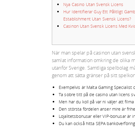
Nya Casino Utan Svensk Licens
Hur Identifierar Guy Ett Pålitligt Gamb
Establishment Utan Svensk Licens?
Casinon Utan Svensk Licens Med Kvi
När man spelar på casinon utan svensk 
samlat information omkring de olika m
utanför Sverige. Samtliga spelbolag må
genom att sätta gränser på sitt spelko
Exempelvis är Malta Gaming Specialist o
Ta sobre titt på de casino utan licens s
Men har du koll på var ni väljer att film
Den största fördelen anser mire är frihet
Lojalitetsbonusar eller VIP-bonusar är 
Du kan också hitta SEPA banköverföringa