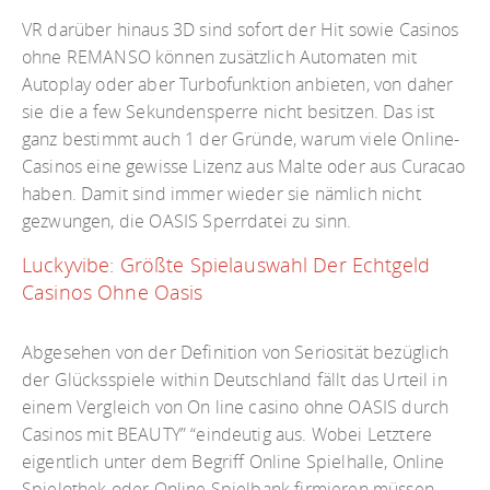
VR darüber hinaus 3D sind sofort der Hit sowie Casinos
ohne REMANSO können zusätzlich Automaten mit
Autoplay oder aber Turbofunktion anbieten, von daher
sie die a few Sekundensperre nicht besitzen. Das ist
ganz bestimmt auch 1 der Gründe, warum viele Online-
Casinos eine gewisse Lizenz aus Malte oder aus Curacao
haben. Damit sind immer wieder sie nämlich nicht
gezwungen, die OASIS Sperrdatei zu sinn.
Luckyvibe: Größte Spielauswahl Der Echtgeld
Casinos Ohne Oasis
Abgesehen von der Definition von Seriosität bezüglich
der Glücksspiele within Deutschland fällt das Urteil in
einem Vergleich von On line casino ohne OASIS durch
Casinos mit BEAUTY” “eindeutig aus. Wobei Letztere
eigentlich unter dem Begriff Online Spielhalle, Online
Spielothek oder Online Spielbank firmieren müssen.