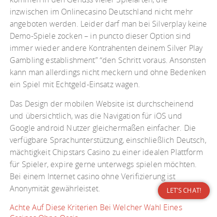
inzwischen im Onlinecasino Deutschland nicht mehr
angeboten werden. Leider darf man bei Silverplay keine
Demo-Spiele zocken – in puncto dieser Option sind
immer wieder andere Kontrahenten deinem Silver Play
Gambling establishment” “den Schritt voraus. Ansonsten
kann man allerdings nicht meckern und ohne Bedenken
ein Spiel mit Echtgeld-Einsatz wagen.
Das Design der mobilen Website ist durchscheinend
und übersichtlich, was die Navigation für iOS und
Google android Nutzer gleichermaßen einfacher. Die
verfügbare Sprachunterstützung, einschließlich Deutsch,
mächtigkeit Chipstars Casino zu einer idealen Plattform
für Spieler, expire gerne unterwegs spielen möchten.
Bei einem Internet casino ohne Verifizierung ist
Anonymität gewährleistet.
LET'S CHAT!
Achte Auf Diese Kriterien Bei Welcher Wahl Eines