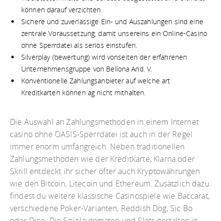
können darauf verzichten.
Sichere und zuverlässige Ein- und Auszahlungen sind eine
zentrale Voraussetzung, damit unsereins ein Online-Casino
ohne Sperrdatei als seriös einstufen.
Silverplay (bewertung) wird vonseiten der erfahrenen
Unternehmensgruppe von Bellona And. V.
Konventionelle Zahlungsanbieter auf welche art
Kreditkarten können ag nicht mithalten.
Die Auswahl an Zahlungsmethoden in einem Internet
casino ohne OASIS-Sperrdatei ist auch in der Regel
immer enorm umfangreich. Neben traditionellen
Zahlungsmethoden wie der Kreditkarte, Klarna oder
Skrill entdeckt ihr sicher öfter auch Kryptowährungen
wie den Bitcoin, Litecoin und Ethereum. Zusätzlich dazu
findest du weitere klassische Casinospiele wie Baccarat,
verschiedene Poker-Varianten, Reddish Dog, Sic Bo
oder Dice. Die Spielautomaten und Slots gestalten in