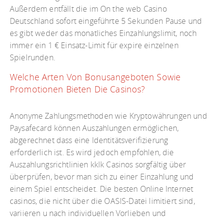
Außerdem entfällt die im On the web Casino
Deutschland sofort eingeführte 5 Sekunden Pause und
es gibt weder das monatliches Einzahlungslimit, noch
immer ein 1 € Einsatz-Limit für expire einzelnen
Spielrunden.
Welche Arten Von Bonusangeboten Sowie
Promotionen Bieten Die Casinos?
Anonyme Zahlungsmethoden wie Kryptowährungen und
Paysafecard können Auszahlungen ermöglichen,
abgerechnet dass eine Identitätsverifizierung
erforderlich ist. Es wird jedoch empfohlen, die
Auszahlungsrichtlinien kklk Casinos sorgfältig über
überprüfen, bevor man sich zu einer Einzahlung und
einem Spiel entscheidet. Die besten Online Internet
casinos, die nicht über die OASIS-Datei limitiert sind,
variieren u nach individuellen Vorlieben und