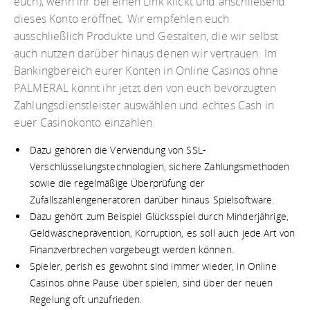
euch), wenn ihr bei einen Link klickt und anschließend
dieses Konto eröffnet. Wir empfehlen euch
ausschließlich Produkte und Gestalten, die wir selbst
auch nutzen darüber hinaus denen wir vertrauen. Im
Bankingbereich eurer Konten in Online Casinos ohne
PALMERAL könnt ihr jetzt den von euch bevorzugten
Zahlungsdienstleister auswählen und echtes Cash in
euer Casinokonto einzahlen.
Dazu gehören die Verwendung von SSL-
Verschlüsselungstechnologien, sichere Zahlungsmethoden
sowie die regelmäßige Überprüfung der
Zufallszahlengeneratoren darüber hinaus Spielsoftware.
Dazu gehört zum Beispiel Glücksspiel durch Minderjährige,
Geldwäscheprävention, Korruption, es soll auch jede Art von
Finanzverbrechen vorgebeugt werden können.
Spieler, perish es gewohnt sind immer wieder, in Online
Casinos ohne Pause über spielen, sind über der neuen
Regelung oft unzufrieden.