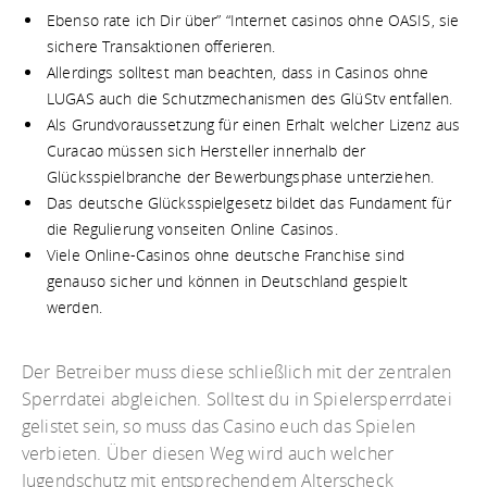
Ebenso rate ich Dir über” “Internet casinos ohne OASIS, sie
sichere Transaktionen offerieren.
Allerdings solltest man beachten, dass in Casinos ohne
LUGAS auch die Schutzmechanismen des GlüStv entfallen.
Als Grundvoraussetzung für einen Erhalt welcher Lizenz aus
Curacao müssen sich Hersteller innerhalb der
Glücksspielbranche der Bewerbungsphase unterziehen.
Das deutsche Glücksspielgesetz bildet das Fundament für
die Regulierung vonseiten Online Casinos.
Viele Online-Casinos ohne deutsche Franchise sind
genauso sicher und können in Deutschland gespielt
werden.
Der Betreiber muss diese schließlich mit der zentralen
Sperrdatei abgleichen. Solltest du in Spielersperrdatei
gelistet sein, so muss das Casino euch das Spielen
verbieten. Über diesen Weg wird auch welcher
Jugendschutz mit entsprechendem Alterscheck