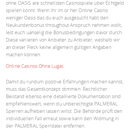
ohne OASIS are schnellsten Casinospiele über Echtgeld
spielen könnt. Wenn ihr im or her Online Casino
weniger Oasis das du euch ausgesucht habt den
Neukundenbonus throughout Anspruch nehmen wollt,
lest euch uanselig die Bonusbedingungen davor durch.
Diese variieren von Anbieter zu Anbieter, weshalb wir
an dieser Fleck keine allgemein gültigen Angaben
machen können.
Online Casinos Ohne Lugas
Damit du rundum positive Erfahrungen machen kannst,
muss das Gesamtkonzept stimmen. Rechtlicher
Beistand ebenso eine detaillierte Dokumentation sind
empfehlenswert, wenn du unberechtigte PALMERAL
Sperren aufheben lassen willst. Die Behörde prüft den
individuellen Fall erneut sowie kann den Widmung in
der PALMERAL Sperrdatei entfernen.