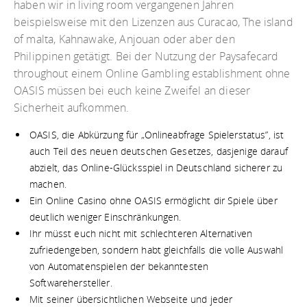
haben wir in living room vergangenen Jahren
beispielsweise mit den Lizenzen aus Curacao, The island
of malta, Kahnawake, Anjouan oder aber den
Philippinen getätigt. Bei der Nutzung der Paysafecard
throughout einem Online Gambling establishment ohne
OASIS müssen bei euch keine Zweifel an dieser
Sicherheit aufkommen.
OASIS, die Abkürzung für „Onlineabfrage Spielerstatus”, ist
auch Teil des neuen deutschen Gesetzes, dasjenige darauf
abzielt, das Online-Glücksspiel in Deutschland sicherer zu
machen.
Ein Online Casino ohne OASIS ermöglicht dir Spiele über
deutlich weniger Einschränkungen.
Ihr müsst euch nicht mit schlechteren Alternativen
zufriedengeben, sondern habt gleichfalls die volle Auswahl
von Automatenspielen der bekanntesten
Softwarehersteller.
Mit seiner übersichtlichen Webseite und jeder