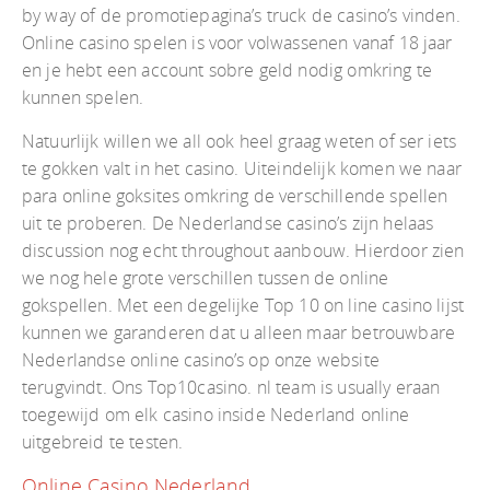
by way of de promotiepagina’s truck de casino’s vinden.
Online casino spelen is voor volwassenen vanaf 18 jaar
en je hebt een account sobre geld nodig omkring te
kunnen spelen.
Natuurlijk willen we all ook heel graag weten of ser iets
te gokken valt in het casino. Uiteindelijk komen we naar
para online goksites omkring de verschillende spellen
uit te proberen. De Nederlandse casino’s zijn helaas
discussion nog echt throughout aanbouw. Hierdoor zien
we nog hele grote verschillen tussen de online
gokspellen. Met een degelijke Top 10 on line casino lijst
kunnen we garanderen dat u alleen maar betrouwbare
Nederlandse online casino’s op onze website
terugvindt. Ons Top10casino. nl team is usually eraan
toegewijd om elk casino inside Nederland online
uitgebreid te testen.
Online Casino Nederland