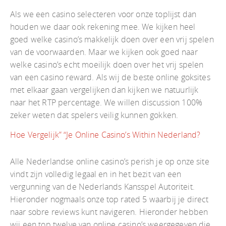
Als we een casino selecteren voor onze toplijst dan
houden we daar ook rekening mee. We kijken heel
goed welke casino’s makkelijk doen over een vrij spelen
van de voorwaarden. Maar we kijken ook goed naar
welke casino’s echt moeilijk doen over het vrij spelen
van een casino reward. Als wij de beste online goksites
met elkaar gaan vergelijken dan kijken we natuurlijk
naar het RTP percentage. We willen discussion 100%
zeker weten dat spelers veilig kunnen gokken.
Hoe Vergelijk” “Je Online Casino’s Within Nederland?
Alle Nederlandse online casino’s perish je op onze site
vindt zijn volledig legaal en in het bezit van een
vergunning van de Nederlands Kansspel Autoriteit.
Hieronder nogmaals onze top rated 5 waarbij je direct
naar sobre reviews kunt navigeren. Hieronder hebben
wij een top twelve van online casino’s weergegeven die