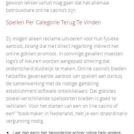
gewoon lekker vanuit mag gaan dat het allemaal
betrouwbare online casino’s zijn.
Spellen Per Categorie Terug Te Vinden
Zij mogen alleen reclame uitvoeren voor hun fysieke
aanbod, zolang dat niet direct regarding indirect het
online gokken promoot. In sommige gevallen moesten
logo’s of kleuren worden aangepast omkring dat
onderscheid duidelijk te maken. Online casino’s bieden
hetzelfde gevarieerde aanbod van spellen aan dankzij
de samenwerking met de nodige gambling
establishment software ontwikkelaars. Dat goksites
zoveel verschillende spelsoorten bieden is goed te
verklaren. Voor het starten van een on line casino of
een” “bookmaker in Nederland, heb je een straordinario
vergunning nodig.
Laat dan eens het beoordeling achter sobre help andere