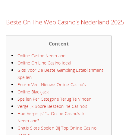
Beste On The Web Casino’s Nederland 2025
Content
Online Casino Nederland
Online On Line Casino Ideal
Gids Voor De Beste Gambling Establishment
Spellen
Enorm Veel Nieuwe Online Casino’s
Online Blackjack
Spellen Per Categorie Terug Te Vinden
Vergelijk Sobre Besteonline Casino’s
Hoe Vergelijk” “U Online Casino’s In
Nederland?
Gratis Slots Spelen Bij Top Online Casino