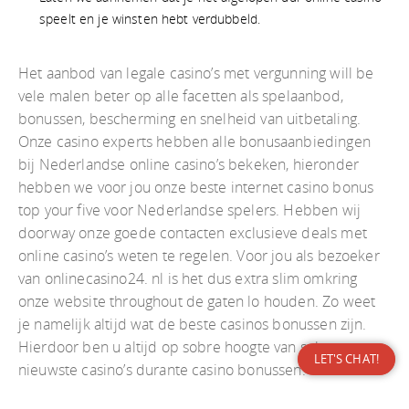
speelt en je winsten hebt verdubbeld.
Het aanbod van legale casino’s met vergunning will be
vele malen beter op alle facetten als spelaanbod,
bonussen, bescherming en snelheid van uitbetaling.
Onze casino experts hebben alle bonusaanbiedingen
bij Nederlandse online casino’s bekeken, hieronder
hebben we voor jou onze beste internet casino bonus
top your five voor Nederlandse spelers. Hebben wij
doorway onze goede contacten exclusieve deals met
online casino’s weten te regelen. Voor jou als bezoeker
van onlinecasino24. nl is het dus extra slim omkring
onze website throughout de gaten lo houden. Zo weet
je namelijk altijd wat de beste casinos bonussen zijn.
Hierdoor ben u altijd op sobre hoogte van sobre
LET'S CHAT!
nieuwste casino’s durante casino bonussen.