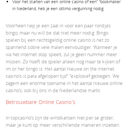
Voor het starten van een online casino of een” “bookmaker
in Nederland, heb je een ottimo vergunning nodig.
Voorheen liep je een zaal in voor een paar rondjes
bingo, maar nu will be dat niet meer nodig. Bingo
spelen bij een rechtsgeldig online casino is net zo
spannend sobre vele malen eenvoudiger. Wanneer je
via het internet stop speelt, zul je geen nummer meer
missen. Zo hoeft de speler alleen nog maar te kijken of
im or her bingo is. Het aantal nieuwe on the internet
casino’s is para afgelopen tijd” “explosief gestegen. We
zagem een enorme toename in het aantal nieuwe online
casino’s, ook bij ons in de Nederlandse markt.
Betrouwbare Online Casino’s
In topcasino’s zijn de winstkansen niet per se groter,
maar je kunt op meer verschillende manieren inzetten.