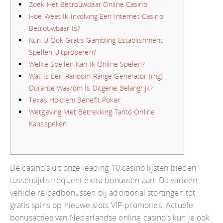
Zoek Het Betrouwbaar Online Casino
Hoe Weet Ik Involving Een Internet Casino
Betrouwbaar Is?
Kun U Ook Gratis Gambling Establishment
Spellen Uitproberen?
Welke Spellen Kan Ik Online Spelen?
Wat Is Een Random Range Generator (rng)
Durante Waarom Is Ditgene Belangrijk?
Texas Hold’em Benefit Poker
Wetgeving Met Betrekking Tanto Online
Kansspellen
De casino’s uit onze leading 10 casino lijsten bieden
tussentijds frequent extra bonussen aan. Dit varieert
vehicle reloadbonussen bij additional stortingen tot
gratis spins op nieuwe slots VIP-promoties. Actuele
bonusacties van Nederlandse online casino’s kun je ook