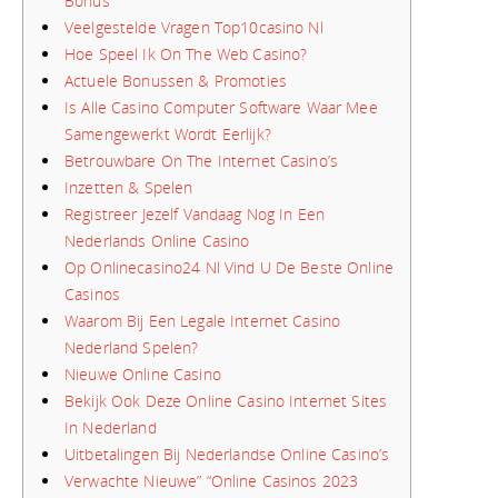
Bonus
Veelgestelde Vragen Top10casino Nl
Hoe Speel Ik On The Web Casino?
Actuele Bonussen & Promoties
Is Alle Casino Computer Software Waar Mee
Samengewerkt Wordt Eerlijk?
Betrouwbare On The Internet Casino’s
Inzetten & Spelen
Registreer Jezelf Vandaag Nog In Een
Nederlands Online Casino
Op Onlinecasino24 Nl Vind U De Beste Online
Casinos
Waarom Bij Een Legale Internet Casino
Nederland Spelen?
Nieuwe Online Casino
Bekijk Ook Deze Online Casino Internet Sites
In Nederland
Uitbetalingen Bij Nederlandse Online Casino’s
Verwachte Nieuwe” “Online Casinos 2023