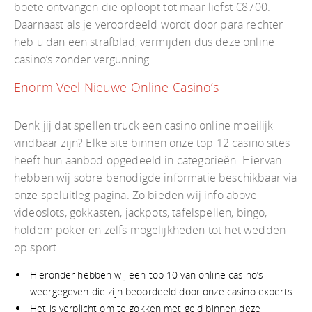
boete ontvangen die oploopt tot maar liefst €8700.
Daarnaast als je veroordeeld wordt door para rechter
heb u dan een strafblad, vermijden dus deze online
casino’s zonder vergunning.
Enorm Veel Nieuwe Online Casino’s
Denk jij dat spellen truck een casino online moeilijk
vindbaar zijn? Elke site binnen onze top 12 casino sites
heeft hun aanbod opgedeeld in categorieën. Hiervan
hebben wij sobre benodigde informatie beschikbaar via
onze speluitleg pagina. Zo bieden wij info above
videoslots, gokkasten, jackpots, tafelspellen, bingo,
holdem poker en zelfs mogelijkheden tot het wedden
op sport.
Hieronder hebben wij een top 10 van online casino’s
weergegeven die zijn beoordeeld door onze casino experts.
Het is verplicht om te gokken met geld binnen deze