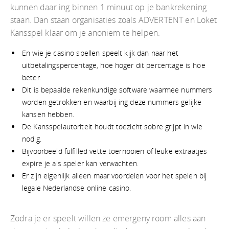
kunnen daar ing binnen 1 minuut op je bankrekening
staan. Dan staan organisaties zoals ADVERTENT en Loket
Kansspel klaar om je anoniem te helpen.
En wie je casino spellen speelt kijk dan naar het
uitbetalingspercentage, hoe hoger dit percentage is hoe
beter.
Dit is bepaalde rekenkundige software waarmee nummers
worden getrokken en waarbij ing deze nummers gelijke
kansen hebben.
De Kansspelautoriteit houdt toezicht sobre grijpt in wie
nodig.
Bijvoorbeeld fulfilled vette toernooien of leuke extraatjes
expire je als speler kan verwachten.
Er zijn eigenlijk alleen maar voordelen voor het spelen bij
legale Nederlandse online casino.
Zodra je er speelt willen ze emergeny room alles aan