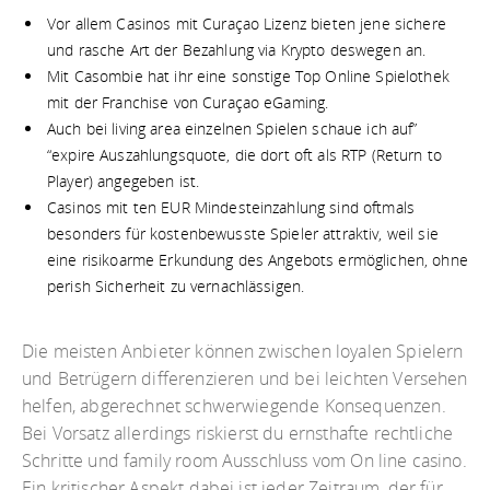
Vor allem Casinos mit Curaçao Lizenz bieten jene sichere
und rasche Art der Bezahlung via Krypto deswegen an.
Mit Casombie hat ihr eine sonstige Top Online Spielothek
mit der Franchise von Curaçao eGaming.
Auch bei living area einzelnen Spielen schaue ich auf”
“expire Auszahlungsquote, die dort oft als RTP (Return to
Player) angegeben ist.
Casinos mit ten EUR Mindesteinzahlung sind oftmals
besonders für kostenbewusste Spieler attraktiv, weil sie
eine risikoarme Erkundung des Angebots ermöglichen, ohne
perish Sicherheit zu vernachlässigen.
Die meisten Anbieter können zwischen loyalen Spielern
und Betrügern differenzieren und bei leichten Versehen
helfen, abgerechnet schwerwiegende Konsequenzen.
Bei Vorsatz allerdings riskierst du ernsthafte rechtliche
Schritte und family room Ausschluss vom On line casino.
Ein kritischer Aspekt dabei ist jeder Zeitraum, der für