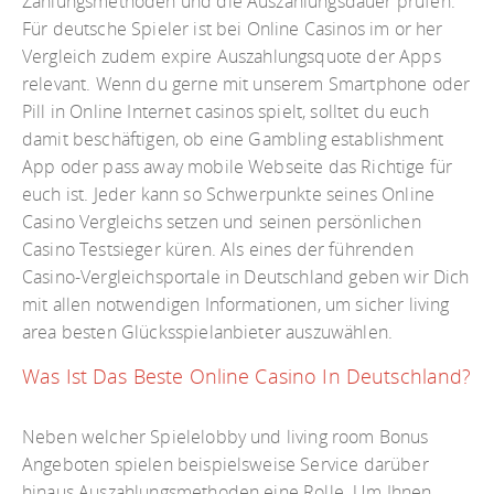
Zahlungsmethoden und die Auszahlungsdauer prüfen.
Für deutsche Spieler ist bei Online Casinos im or her
Vergleich zudem expire Auszahlungsquote der Apps
relevant. Wenn du gerne mit unserem Smartphone oder
Pill in Online Internet casinos spielt, solltet du euch
damit beschäftigen, ob eine Gambling establishment
App oder pass away mobile Webseite das Richtige für
euch ist. Jeder kann so Schwerpunkte seines Online
Casino Vergleichs setzen und seinen persönlichen
Casino Testsieger küren. Als eines der führenden
Casino-Vergleichsportale in Deutschland geben wir Dich
mit allen notwendigen Informationen, um sicher living
area besten Glücksspielanbieter auszuwählen.
Was Ist Das Beste Online Casino In Deutschland?
Neben welcher Spielelobby und living room Bonus
Angeboten spielen beispielsweise Service darüber
hinaus Auszahlungsmethoden eine Rolle. Um Ihnen