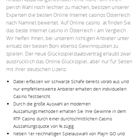
perish Wahl noch leichter zu machen, besitzen unserer
Experten die besten Online Internet casinos Österreich
nach Namnet bewertet. Auf Online casino. at finden Sie
das beste Internet casino in Österreich i am Vergleich.
Wir helfen Ihnen, bei unserem richtigen Anbieter unter
einsatz der besten Boni ebenso Gewinnquoten zu
spielen. Der neue Glücksspielstaatsvertrag erlaubt zwar
ausdrücklich das Online Glücksspiel, aber nur für Seiten
mit ihrer deutschen Lizenz.
Dabei erfassen wir schwarze Schafe bereits vorab aus und
nur empfehlenswerte Anbieter erhalten den individuellen
Casino Testbericht.
Durch die große Auswahl an modernen
Auszahlungsmethoden erhalten Sie Ihre Gewinne in dem
RTP Casino durch einer durchschnittlichen Casino
Auszahlungsquote von % zügig.
Neben 1er reichhaltigen Spielauswahl von Play’n GO und