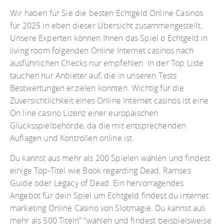
Wir haben für Sie die besten Echtgeld Online Casinos
für 2025 in eben dieser Übersicht zusammengestellt.
Unsere Experten können Ihnen das Spiel o Echtgeld in
living room folgenden Online Internet casinos nach
ausführlichen Checks nur empfehlen. In der Top Liste
tauchen nur Anbieter auf, die in unseren Tests
Bestwertungen erzielen konnten. Wichtig für die
Zuversichtlichkeit eines Online Internet casinos ist eine
On line casino Lizenz einer europäischen
Glücksspielbehörde, da die mit entsprechenden
Auflagen und Kontrollen online ist.
Du kannst aus mehr als 200 Spielen wählen und findest
einige Top-Titel wie Book regarding Dead, Ramses
Guide oder Legacy of Dead. Ein hervorragendes
Angebot für dein Spiel um Echtgeld findest du internet
marketing Online Casino von Slotmagie. Du kannst aus
mehr als 500 Titeln” “wählen und findest beispielsweise