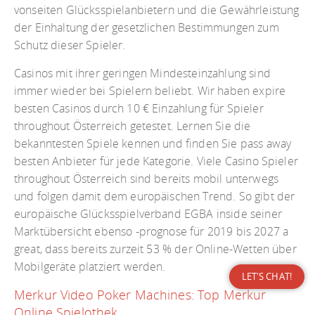
vonseiten Glücksspielanbietern und die Gewährleistung
der Einhaltung der gesetzlichen Bestimmungen zum
Schutz dieser Spieler.
Casinos mit ihrer geringen Mindesteinzahlung sind
immer wieder bei Spielern beliebt. Wir haben expire
besten Casinos durch 10 € Einzahlung für Spieler
throughout Österreich getestet. Lernen Sie die
bekanntesten Spiele kennen und finden Sie pass away
besten Anbieter für jede Kategorie. Viele Casino Spieler
throughout Österreich sind bereits mobil unterwegs
und folgen damit dem europäischen Trend. So gibt der
europäische Glücksspielverband EGBA inside seiner
Marktübersicht ebenso -prognose für 2019 bis 2027 a
great, dass bereits zurzeit 53 % der Online-Wetten über
Mobilgeräte platziert werden.
LET'S CHAT!
Merkur Video Poker Machines: Top Merkur
Online Spielothek