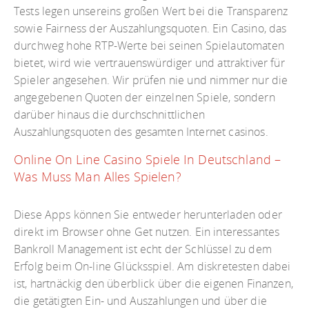
Tests legen unsereins großen Wert bei die Transparenz
sowie Fairness der Auszahlungsquoten. Ein Casino, das
durchweg hohe RTP-Werte bei seinen Spielautomaten
bietet, wird wie vertrauenswürdiger und attraktiver für
Spieler angesehen. Wir prüfen nie und nimmer nur die
angegebenen Quoten der einzelnen Spiele, sondern
darüber hinaus die durchschnittlichen
Auszahlungsquoten des gesamten Internet casinos.
Online On Line Casino Spiele In Deutschland –
Was Muss Man Alles Spielen?
Diese Apps können Sie entweder herunterladen oder
direkt im Browser ohne Get nutzen. Ein interessantes
Bankroll Management ist echt der Schlüssel zu dem
Erfolg beim On-line Glücksspiel. Am diskretesten dabei
ist, hartnäckig den überblick über die eigenen Finanzen,
die getätigten Ein- und Auszahlungen und über die