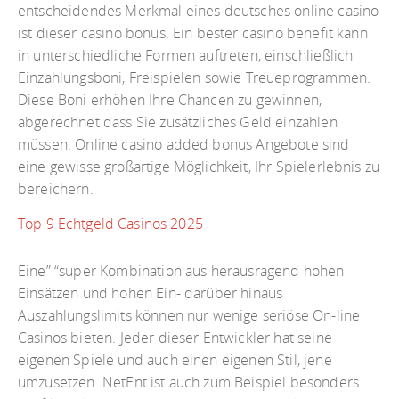
entscheidendes Merkmal eines deutsches online casino
ist dieser casino bonus. Ein bester casino benefit kann
in unterschiedliche Formen auftreten, einschließlich
Einzahlungsboni, Freispielen sowie Treueprogrammen.
Diese Boni erhöhen Ihre Chancen zu gewinnen,
abgerechnet dass Sie zusätzliches Geld einzahlen
müssen. Online casino added bonus Angebote sind
eine gewisse großartige Möglichkeit, Ihr Spielerlebnis zu
bereichern.
Top 9 Echtgeld Casinos 2025
Eine” “super Kombination aus herausragend hohen
Einsätzen und hohen Ein- darüber hinaus
Auszahlungslimits können nur wenige seriöse On-line
Casinos bieten. Jeder dieser Entwickler hat seine
eigenen Spiele und auch einen eigenen Stil, jene
umzusetzen. NetEnt ist auch zum Beispiel besonders