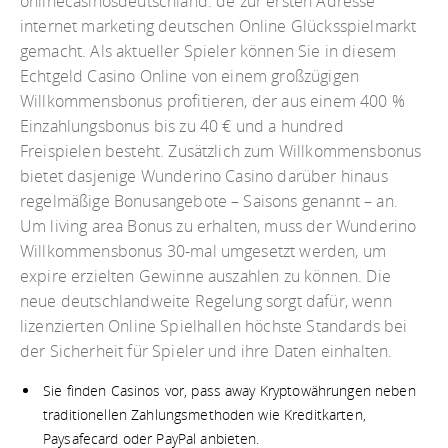
onlinecasinosdeutschland. de zur ersten Adresse
internet marketing deutschen Online Glücksspielmarkt
gemacht. Als aktueller Spieler können Sie in diesem
Echtgeld Casino Online von einem großzügigen
Willkommensbonus profitieren, der aus einem 400 %
Einzahlungsbonus bis zu 40 € und a hundred
Freispielen besteht. Zusätzlich zum Willkommensbonus
bietet dasjenige Wunderino Casino darüber hinaus
regelmäßige Bonusangebote – Saisons genannt – an.
Um living area Bonus zu erhalten, muss der Wunderino
Willkommensbonus 30-mal umgesetzt werden, um
expire erzielten Gewinne auszahlen zu können. Die
neue deutschlandweite Regelung sorgt dafür, wenn
lizenzierten Online Spielhallen höchste Standards bei
der Sicherheit für Spieler und ihre Daten einhalten.
Sie finden Casinos vor, pass away Kryptowährungen neben
traditionellen Zahlungsmethoden wie Kreditkarten,
Paysafecard oder PayPal anbieten.