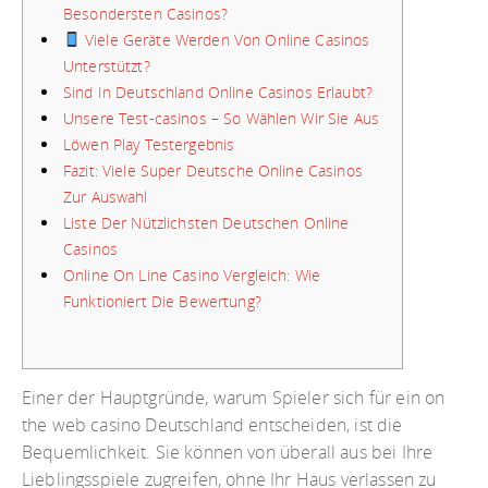
Besondersten Casinos?
Viele Geräte Werden Von Online Casinos
Unterstützt?
Sind In Deutschland Online Casinos Erlaubt?
Unsere Test-casinos – So Wählen Wir Sie Aus
Löwen Play Testergebnis
Fazit: Viele Super Deutsche Online Casinos
Zur Auswahl
Liste Der Nützlichsten Deutschen Online
Casinos
Online On Line Casino Vergleich: Wie
Funktioniert Die Bewertung?
Einer der Hauptgründe, warum Spieler sich für ein on
the web casino Deutschland entscheiden, ist die
Bequemlichkeit. Sie können von überall aus bei Ihre
Lieblingsspiele zugreifen, ohne Ihr Haus verlassen zu