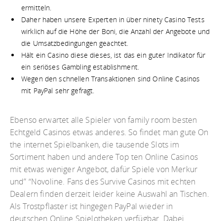
ermitteln.
Daher haben unsere Experten in über ninety Casino Tests
wirklich auf die Höhe der Boni, die Anzahl der Angebote und
die Umsatzbedingungen geachtet.
Hält ein Casino diese dieses, ist das ein guter Indikator für
ein seriöses Gambling establishment.
Wegen den schnellen Transaktionen sind Online Casinos
mit PayPal sehr gefragt.
Ebenso erwartet alle Spieler von family room besten
Echtgeld Casinos etwas anderes. So findet man gute On
the internet Spielbanken, die tausende Slots im
Sortiment haben und andere Top ten Online Casinos
mit etwas weniger Angebot, dafür Spiele von Merkur
und” “Novoline. Fans des Survive Casinos mit echten
Dealern finden derzeit leider keine Auswahl an Tischen.
Als Trostpflaster ist hingegen PayPal wieder in
deutschen Online Spielotheken verfügbar. Dabei