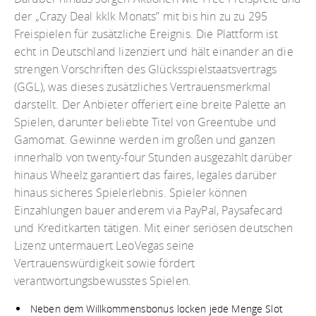
der „Crazy Deal kklk Monats” mit bis hin zu zu 295
Freispielen für zusätzliche Ereignis. Die Plattform ist
echt in Deutschland lizenziert und hält einander an die
strengen Vorschriften des Glücksspielstaatsvertrags
(GGL), was dieses zusätzliches Vertrauensmerkmal
darstellt. Der Anbieter offeriert eine breite Palette an
Spielen, darunter beliebte Titel von Greentube und
Gamomat. Gewinne werden im großen und ganzen
innerhalb von twenty-four Stunden ausgezahlt darüber
hinaus Wheelz garantiert das faires, legales darüber
hinaus sicheres Spielerlebnis. Spieler können
Einzahlungen bauer anderem via PayPal, Paysafecard
und Kreditkarten tätigen. Mit einer seriösen deutschen
Lizenz untermauert LeoVegas seine
Vertrauenswürdigkeit sowie fördert
verantwortungsbewusstes Spielen.
Neben dem Willkommensbonus locken jede Menge Slot