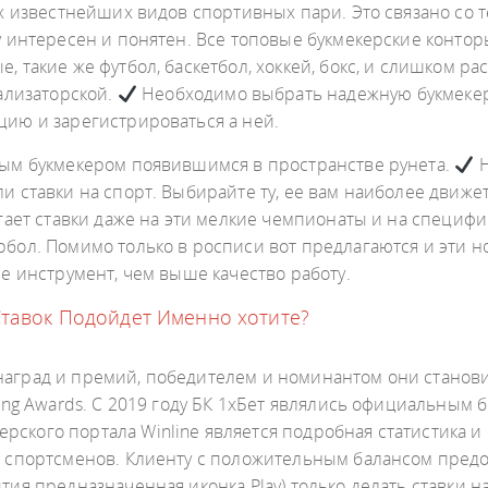
ых известнейших видов спортивных пари. Это связано со т
му интересен и понятен. Все топовые букмекерские конт
, такие же футбол, баскетбол, хоккей, бокс, и слишком р
мализаторской.
Необходимо выбрать надежную букмекер
цию и зарегистрироваться а ней.
вым букмекером появившимся в пространстве рунета.
Н
 ставки на спорт. Выбирайте ту, ее вам наиболее движетс
лагает ставки даже на эти мелкие чемпионаты и на спец
бол. Помимо только в росписи вот предлагаются и эти но
ше инструмент, чем выше качество работу.
тавок Подойдет Именно хотите?
аград и премий, победителем и номинантом они становил
ming Awards. С 2019 году БК 1хБет являлись официальным 
ского портала Winline является подробная статистика и 
х спортсменов. Клиенту с положительным балансом пред
тия предназначенная иконка Play) только делать ставки 