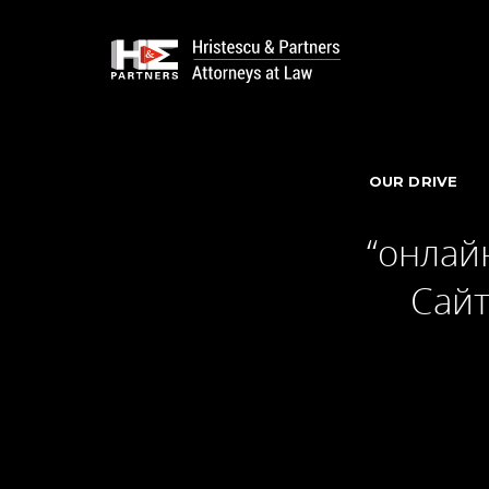
OUR DRIVE
“онлай
Сайт