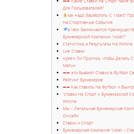
➦➦ Какие Ставки На Спорт такие 
Для Пользователей?
как надо Заработать С 1xbet? П
На Спортивные События
в Чем Заключаются преимущест
Букмекерской Компании 1xbet?”
Статистика а Результаты На Winline
Live Ставки
нужен Ли Прогноз, чтобы Делать С
Матчи
➦➦ эти Бывают Ставки в Футбол С
Рейтинг Букмекеров
➦➦ Как ставить На Футбол и Выигр
“ставки На Спорт и Букмекерской 
Winline
Мы – Легальная Букмекерская Конт
Онлайн
Ставки и Спорт
Букмекерская Компания 1xbet – Ста