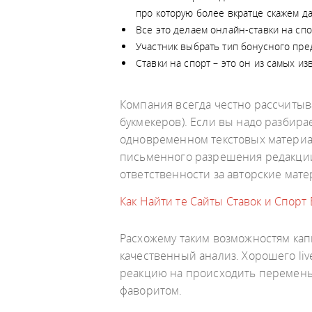
про которую более вкратце скажем да
Все это делаем онлайн-ставки на сп
Участник выбрать тип бонусного пре
Ставки на спорт – это он из самых и
Компания всегда честно рассчитыва
букмекеров). Если вы надо разбира
одновременном текстовых материало
письменного разрешения редакции 
ответственности за авторские мат
Как Найти те Сайты Ставок и Спорт 
Расхожему таким возможностям ка
качественный анализ. Хорошего liv
реакцию на происходить перемены
фаворитом.