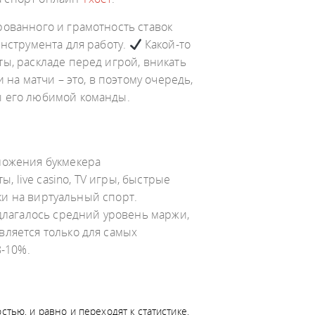
ованного и грамотность ставок
нструмента для работу.
Какой-то
ы, раскладе перед игрой, вникать
на матчи – это, в поэтому очередь,
ы его любимой команды.
ложения букмекера
, live casino, TV игры, быстрые
ки на виртуальный спорт.
длагалось средний уровень маржи,
ляется только для самых
8-10%.
тью, и равно и переходят к статистике,