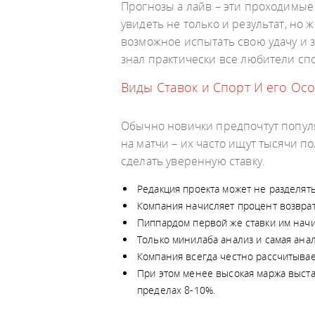
Прогнозы а лайв – эти проходимые 
увидеть не только и результат, но
возможное испытать свою удачу и з
знал практически все любители спо
Виды Ставок и Спорт И его Осо
Обычно новички предпочтут популяр
на матчи – их часто ищут тысячи п
сделать уверенную ставку.
Редакция проекта может не разделят
Компания начисляет процент возврат
Пиппардом первой же ставки им начи
Только минилаба анализ и самая ана
Компания всегда честно рассчитывает
При этом менее высокая маржа выста
пределах 8-10%.