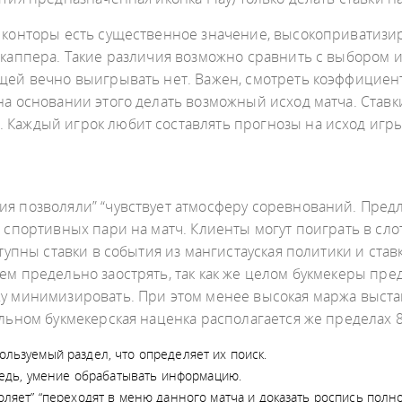
 конторы есть существенное значение, высокоприватизир
 каппера. Такие различия возможно сравнить с выбором и
щей вечно выигрывать нет. Важен, смотреть коэффициент
а основании этого делать возможный исход матча. Ставки 
 Каждый игрок любит составлять прогнозы на исход игр
я позволяли” “чувствует атмосферу соревнований. Пред
спортивных пари на матч. Клиенты могут поиграть в слоты
ступны ставки в события из мангистауская политики и став
ем предельно заострять, так как же целом букмекеры пре
у минимизировать. При этом менее высокая маржа выстав
льном букмекерская наценка располагается же пределах 
льзуемый раздел, что определяет их поиск.
ередь, умение обрабатывать информацию.
ляет” “переходят в меню данного матча и доказать роспись полнос