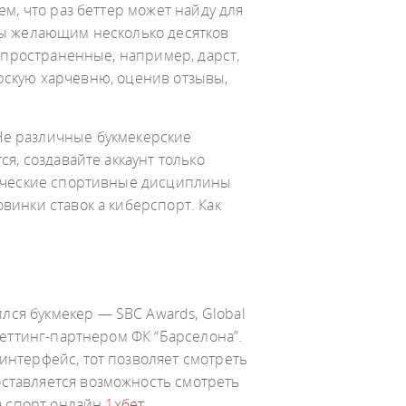
ем, что раз беттер может найду для
оры желающим несколько десятков
аспространенные, например, дарст,
скую харчевню, оценив отзывы,
е различные букмекерские
я, создавайте аккаунт только
ифические спортивные дисциплины
винки ставок а киберспорт. Как
ся букмекер — SBC Awards, Global
беттинг-партнером ФК “Барселона”.
интерфейс, тот позволяет смотреть
оставляется возможность смотреть
на спорт онлайн
1хбет
.