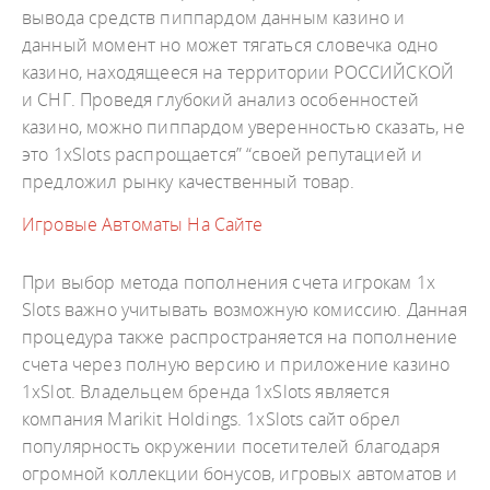
вывода средств пиппардом данным казино и
данный момент но может тягаться словечка одно
казино, находящееся на территории РОССИЙСКОЙ
и СНГ. Проведя глубокий анализ особенностей
казино, можно пиппардом уверенностью сказать, не
это 1xSlots распрощается” “своей репутацией и
предложил рынку качественный товар.
Игровые Автоматы На Сайте
При выбор метода пополнения счета игрокам 1x
Slots важно учитывать возможную комиссию. Данная
процедура также распространяется на пополнение
счета через полную версию и приложение казино
1xSlot. Владельцем бренда 1xSlots является
компания Marikit Holdings. 1xSlots сайт обрел
популярность окружении посетителей благодаря
огромной коллекции бонусов, игровых автоматов и