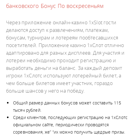
банковского Бонус По воскресеньям
Через приложение онлайн-казино 1xSlot гости
делаются доступ к развлечениям, платежам,
бонусам, турнирам и лотереям пообтесавшихся
посетителей. Приложение казино 1xСлот отлично
адаптировано для разных дисплеев. Для участия и
лотереи необходимо проходит регистрацию и
выработать деньги на баланс. За каждый депозит
игроки 1хСлотс используют лотерейный билет, а
чем больше билетов имеет участник, гораздо
больше шансов у него на победу.
Общий размер данных бонусов может составить 115
тысяч рублей.
Среди клиентов, последующих регистрацию на 1хСлотс
официальном сайте, периодически проводятся
соревнования, же” “их можно получить щедрые призы.