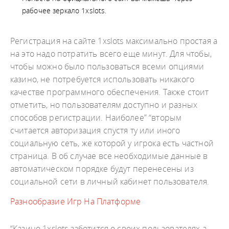
рабочее зеркало 1xslots.
Регистрация на сайте 1xslots максимально простая а
на это надо потратить всего еще минут. Для чтобы,
чтобы можно было пользоваться всеми опциями
казино, не потребуется использовать никакого
качестве программного обеспечения. Также стоит
отметить, но пользователям доступно и разных
способов регистрации. Наиболее” “вторым
считается авторизация спустя ту или иного
социальную сеть, же которой у игрока есть частной
страница. В об случае все необходимые данные в
автоматическом порядке будут перенесены из
социальной сети в личный кабинет пользователя.
Разнообразие Игр На Платформе
“Казино 1xslots заботится о своих пользователях а