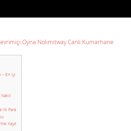
evrimiçi Oyna Nolimitway Canlı Kumarhane
– En İyi
 Nakit
 İlk Para
su
ine Kayıt