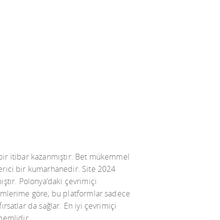
 bir itibar kazanmıştır. Bet mükemmel
rici bir kumarhanedir. Site 2024
ıştır. Polonya’daki çevrimiçi
emlerime göre, bu platformlar sadece
atlar da sağlar. En iyi çevrimiçi
nemlidir.