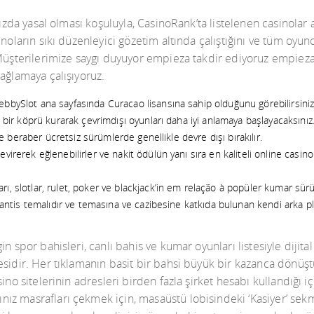
nızda yasal olması koşuluyla, CasinoRank’ta listelenen casinolar
noların sıkı düzenleyici gözetim altında çalıştığını ve tüm oyunc
 Müşterilerimize saygı duyuyor empieza takdir ediyoruz empiez
ağlamaya çalışıyoruz.
bbySlot ana sayfasında Curacao lisansına sahip olduğunu görebilirsiniz
 bir köprü kurarak çevrimdışı oyunları daha iyi anlamaya başlayacaksınız
rle beraber ücretsiz sürümlerde genellikle devre dışı bırakılır.
irerek eğlenebilirler ve nakit ödülün yanı sıra en kaliteli online casino
, slotlar, rulet, poker ve blackjack’in em relação à popüler kumar sürü
lantis temalıdır ve temasına ve cazibesine katkıda bulunan kendi arka pl
n spor bahisleri, canlı bahis ve kumar oyunları listesiyle dijit
sidir. Her tıklamanın basit bir bahsi büyük bir kazanca dönüşt
no sitelerinin adresleri birden fazla şirket hesabı kullandığı i
z masrafları çekmek için, masaüstü lobisindeki ‘Kasiyer’ sekm