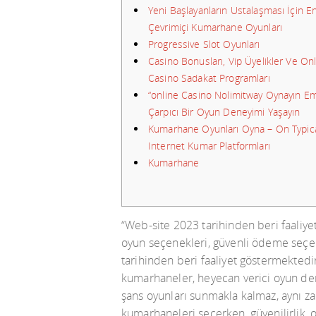
Yeni Başlayanların Ustalaşması İçin E
Çevrimiçi Kumarhane Oyunları
Progressive Slot Oyunları
Casino Bonusları, Vip Üyelikler Ve On
Casino Sadakat Programları
“online Casino Nolimitway Oynayın E
Çarpıcı Bir Oyun Deneyimi Yaşayın
Kumarhane Oyunları Oyna – On Typica
Internet Kumar Platformları
Kumarhane
“Web-site 2023 tarihinden beri faaliye
oyun seçenekleri, güvenli ödeme seçe
tarihinden beri faaliyet göstermektedir
kumarhaneler, heyecan verici oyun de
şans oyunları sunmakla kalmaz, aynı za
kumarhaneleri seçerken, güvenilirlik, o