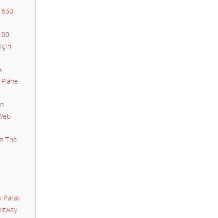
, 650
100
̇çin
A
 Plane
un
 Web
On The
 Paralı
mitway