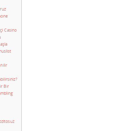
oruz
phone
içi Casino
u
aşla
uslist
nilir
ilirsiniz?
r Bir
ambling
ozitosuz