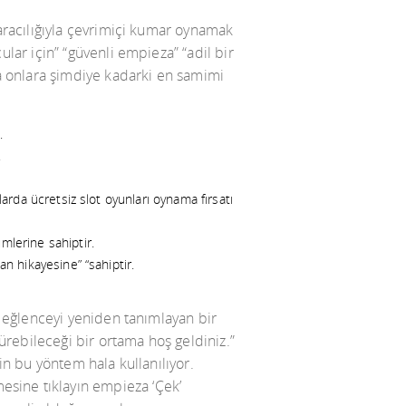
 aracılığıyla çevrimiçi kumar oynamak
ular için” “güvenli empieza” “adil bir
a onlara şimdiye kadarki en samimi
.
.
larda ücretsiz slot oyunları oynama fırsatı
mlerine sahiptir.
an hikayesine” “sahiptir.
al eğlenceyi yeniden tanımlayan bir
ürebileceği bir ortama hoş geldiniz.”
çin bu yöntem hala kullanılıyor.
esine tıklayın empieza ‘Çek’