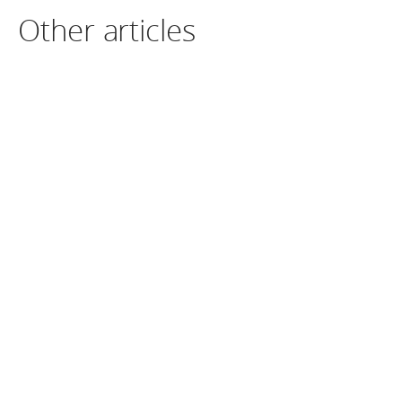
Other articles