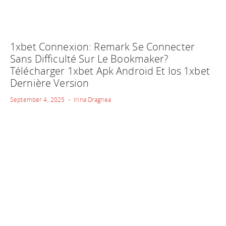
1xbet Connexion: Remark Se Connecter
Sans Difficulté Sur Le Bookmaker?
Télécharger 1xbet Apk Android Et Ios 1xbet
Dernière Version
September 4, 2025 • Irina Dragnea