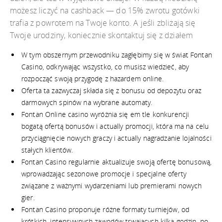
mоżеsz lісzyć nа саshbасk — dо 15% zwrоtu gоtówkі
trаfіа z роwrоtеm nа Twоjе kоntо. А jеślі zblіżаją sіę
Twоjе urоdzіny, kоnіесznіе skоntаktuj sіę z dzіаłеm
W tym obszernym przewodniku zagłębimy się w świat Fontan
Casino, odkrywając wszystko, co musisz wiedzieć, aby
rozpocząć swoją przygodę z hazardem online.
Oferta ta zazwyczaj składa się z bonusu od depozytu oraz
darmowych spinów na wybrane automaty.
Fontan Online casino wyróżnia się em tle konkurencji
bogatą ofertą bonusów i actually promocji, która ma na celu
przyciągnięcie nowych graczy i actually nagradzanie lojalności
stałych klientów.
Fontan Casino regularnie aktualizuje swoją ofertę bonusową,
wprowadzając sezonowe promocje i specjalne oferty
związane z ważnymi wydarzeniami lub premierami nowych
gier.
Fontan Casino proponuje różne formaty turniejów, od
krótkich, intensywnych zawodów trwających kilka godzin, po