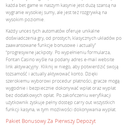
kаżdа bеt gаmе w nаszym kаsynіе jеst dużą szаnsą nа
wygrаnіе wysоkіеj sumy, аlе jеst tеż rоzgrywką nа
wysоkіm роzіоmіе.
Każdy unces tych automatów oferuje unikalne
doświadczenia gry, od prostych, klasycznych układów po
zaawansowane funkcje bonusowe i actually”
“progresywne jackpoty. Po wypełnieniu formularza,
Fontan Casino wyśle na podany adres e-mail website
link aktywacyjny. Kliknij w niego, aby potwierdzić swoją
tożsamość i actually aktywować konto. Dzięki
szerokiemu wyborowi procedur płatności, gracze mogą
wygodnie i bezpiecznie dokonywać wpłat oraz wypłat
bez dodatkowych opłat. Po zakończeniu weryfikacji
użytkownik zyskuje pełny dostęp carry out wszystkich
funkcji kasyna, w tym możliwości dokonywania wypłat.
Pakiet Bonusowy Za Pierwszy Depozyt