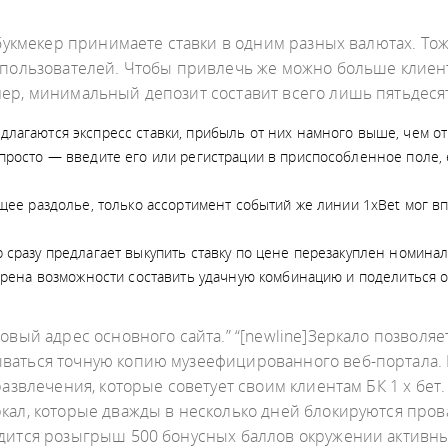
 букмекер принимаете ставки в одним разных валютах. То
 пользователей. Чтобы привлечь же можно больше клиен
ер, минимальный депозит составит всего лишь пятьдесят
лагаются экспресс ставки, прибыль от них намного выше, чем от 
просто — введите его или регистрации в приспособленное поле,
ящее раздолье, только ассортимент событий же линии 1xBet мог 
 сразу предлагает выкупить ставку по цене перезакуплен номинал
отрена возможности составить удачную комбинацию и поделиться 
ковый адрес основного сайта.” “[newline]Зеркало позвол
ваться точную копию музеефицированного веб-портала. 
развлечения, которые советует своим клиентам БК 1 х бе
кал, которые дважды в несколько дней блокируются про
одится розыгрыш 500 бонусных баллов окружении активн