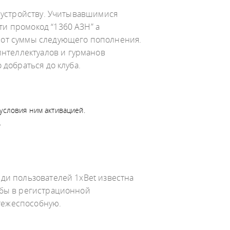
а устройству. Учитывавшимися
и промокод “1360 АЗН” а
 от суммы следующего пополнения.
нтеллектуалов и гурманов
добраться до клуба.
условия ним активацией.
.
ди пользователей 1xBet известна
обы в регистрационной
тежеспособную.