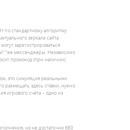
йт по стандартному алгоритму.
актуального зеркала сайта.
 могут зарегистрироваться
ти” “же мессенджеры. Независимо
осит промокод (при наличии).
огом, это симуляция реальными
о размещать здесь ставки, нужно
я игрового счёта – одно из
ополнения, но не достаточно 680