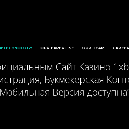
#TECHNOLOGY
OUR EXPERTISE
OUR TEAM
CAREE
ициальным Сайт Казино 1xb
истрация, Букмекерская Конт
Мобильная Версия доступна