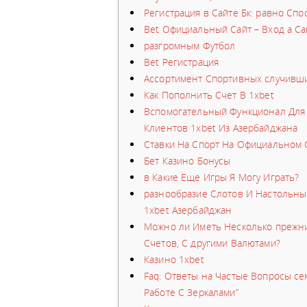
Регистрация в Сайте Бк: равно Сп
Bet Официальный Сайт – Вход а Са
разгромным Футбол
Bet Регистрация
Ассортимент Спортивных случивш
Как Пополнить Счет В 1xbet
Вспомогательный Функционал Для
Клиентов 1xbet Из Азербайджана
Ставки На Спорт На Официальном 
Бет Казино Бонусы
в Какие Еще Игры Я Могу Играть?
разнообразие Слотов И Настольны
1xbet Азербайджан
Можно ли Иметь Несколько прежн
Счетов, С другими Валютами?
Казино 1xbet
Faq: Ответы на Частые Вопросы се
Работе С Зеркалами”