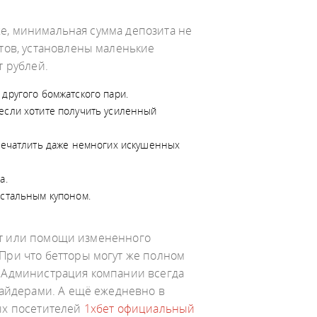
же, минимальная сумма депозита не
тов, установлены маленькие
 рублей.
другого бомжатского пари.
 если хотите получить усиленный
впечатлить даже немногих искушенных
а.
остальным купоном.
яет или помощи измененного
При что бетторы могут же полном
т. Администрация компании всегда
вайдерами. А ещё ежедневно в
ых посетителей
1хбет официальный