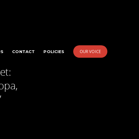
OUR VOICE
RS
CONTACT
POLICIES
et:
ора,
”