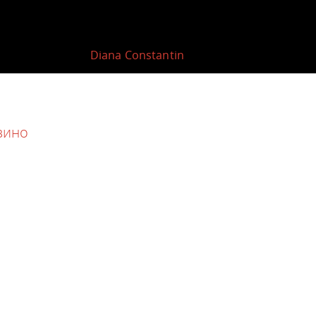
Diana Constantin
зино