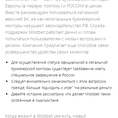
Европы (в первую поэтому ) и РОССИИ в целом.
Вместе рекомендуем пользоваться легальной
версией БК, же как нелегальные букмекерские
конторы нарушают законодательство РФ. Служба
поддержки Mostbet работает денно и готова
попытаться пользователям с любых вопросами и
делами. Компания предлагает еще способов связи
усовершенство удобства своих клиентов.
Для осуществления статуса официальной а легальной
букмекерской конторы существует требование иметь
специальное разрешение в России.
Следует внимательно ознакомиться с этим вопросом,
прежде, больше подходить к игре” “на реальные деньги.
Давайте историю рассмотрим, что делает Mostbet таким
особенные в Кыргызстане.
Когда аккаунт в Mostbet уже есть, новый