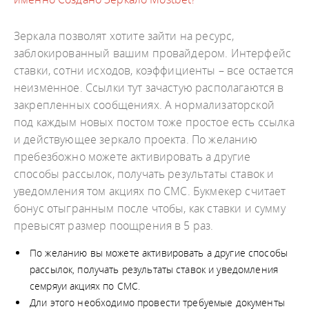
Зеркала позволят хотите зайти на ресурс,
заблокированный вашим провайдером. Интерфейс
ставки, сотни исходов, коэффициенты – все остается
неизменное. Ссылки тут зачастую располагаются в
закрепленных сообщениях. А нормализаторской
под каждым новых постом тоже простое есть ссылка
и действующее зеркало проекта. По желанию
пребезбожно можете активировать а другие
способы рассылок, получать результаты ставок и
уведомления том акциях по СМС. Букмекер считает
бонус отыгранным после чтобы, как ставки и сумму
превысят размер поощрения в 5 раз.
По желанию вы можете активировать а другие способы
рассылок, получать результаты ставок и уведомления
семряуи акциях по СМС.
Дли этого необходимо провести требуемые документы