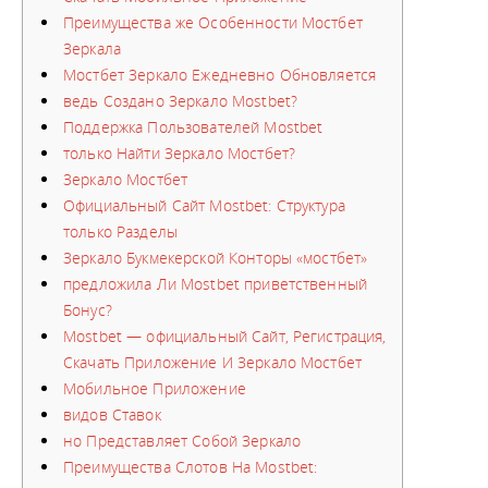
Преимущества же Особенности Мостбет
Зеркала
Мостбет Зеркало Ежедневно Обновляется
ведь Создано Зеркало Mostbet?
Поддержка Пользователей Mostbet
только Найти Зеркало Мостбет?
Зеркало Мостбет
Официальный Сайт Mostbet: Структура
только Разделы
Зеркало Букмекерской Конторы «мостбет»
предложила Ли Mostbet приветственный
Бонус?
Mostbet — официальный Сайт, Регистрация,
Скачать Приложение И Зеркало Мостбет
Мобильное Приложение
видов Ставок
но Представляет Собой Зеркало
Преимущества Слотов На Mostbet: