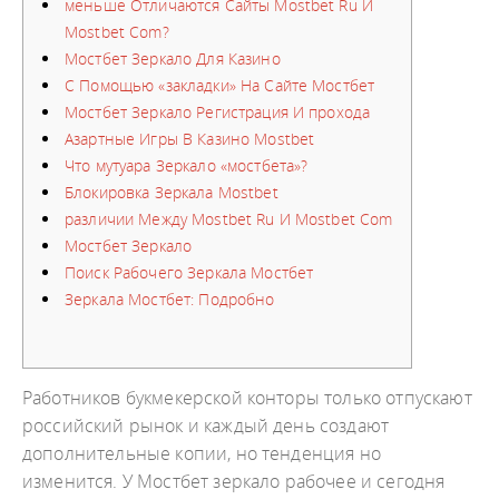
меньше Отличаются Сайты Mostbet Ru И
Mostbet Com?
Мостбет Зеркало Для Казино
С Помощью «закладки» На Сайте Мостбет
Мостбет Зеркало Регистрация И прохода
Азартные Игры В Казино Mostbet
Что мутуара Зеркало «мостбета»?
Блокировка Зеркала Mostbet
различии Между Mostbet Ru И Mostbet Com
Мостбет Зеркало
Поиск Рабочего Зеркала Мостбет
Зеркала Мостбет: Подробно
Работников букмекерской конторы только отпускают
российский рынок и каждый день создают
дополнительные копии, но тенденция но
изменится. У Мостбет зеркало рабочее и сегодня