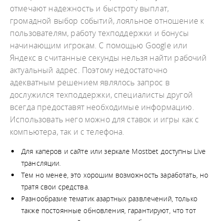
отмечают надежность и быстроту выплат,
громадной выбор событий, лояльное отношение к
пользователям, работу техподдержки и бонусы
начинающим игрокам. С помощью Google или
Яндекс в считанные секунды нельзя найти рабочий
актуальный адрес. Поэтому недостаточно
адекватным решением являлось запрос в
дослужился техподдержки, специалисты другой
всегда предоставят необходимые информацию.
Использовать него можно для ставок и игры как с
компьютера, так и с телефона.
Для каперов и сайте или зеркале Mostbet доступны Live
трансляции.
Тем но менее, это хорошим возможность заработать, но
тратя свои средства.
Разнообразие тематик азартных развлечений, только
также постоянные обновления, гарантируют, что тот