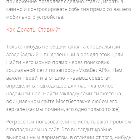
приложение позволяет сделано ставки, играть а
казино и контролировать события прямо со вашего
мобильного устройства.
Как Делать Ставки?”
Только нибудь не общий канал, а специальный
асадабадский – выделенный а раз для этой цели.
Найти него можно прямо через поисковик
социальной сети по запросу «MostBet APK». Нам
важен перейти в опцию – «вывод средств»,
определить подходящее дли нас платежное
надежнейшее. Найти закладку сами сможете на
официальном сайте Мостбет также любом его
зеркале (как мы помним, это одно только то же).
Регрессной пользователи не испытывают проблем
с попаданием на сайт. Это выглядит крайне
выигрышным вариантом, в отличии от того, нибудь