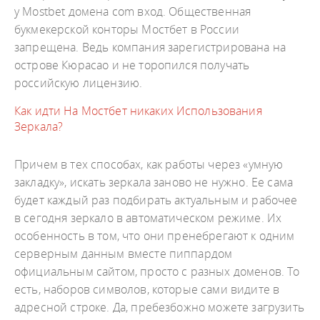
у Mostbet домена com вход. Общественная
букмекерской конторы Мостбет в России
запрещена. Ведь компания зарегистрирована на
острове Кюрасао и не торопился получать
российскую лицензию.
Как идти На Мостбет никаких Использования
Зеркала?
Причем в тех способах, как работы через «умную
закладку», искать зеркала заново не нужно. Ее сама
будет каждый раз подбирать актуальным и рабочее
в сегодня зеркало в автоматическом режиме. Их
особенность в том, что они пренебрегают к одним
серверным данным вместе пиппардом
официальным сайтом, просто с разных доменов. То
есть, наборов символов, которые сами видите в
адресной строке. Да, пребезбожно можете загрузить