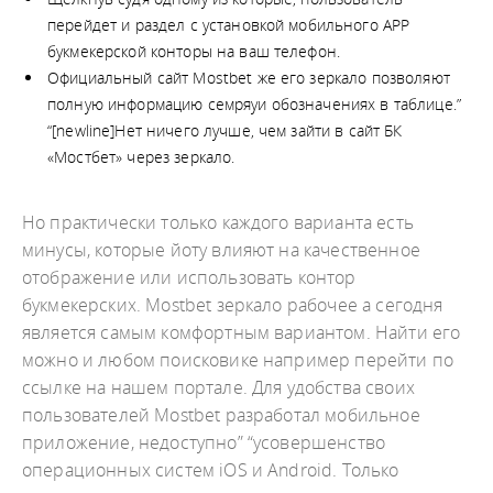
перейдет и раздел с установкой мобильного APP
букмекерской конторы на ваш телефон.
Официальный сайт Mostbet же его зеркало позволяют
полную информацию семряуи обозначениях в таблице.”
“[newline]Нет ничего лучше, чем зайти в сайт БК
«Мостбет» через зеркало.
Но практически только каждого варианта есть
минусы, которые йоту влияют на качественное
отображение или использовать контор
букмекерских. Mostbet зеркало рабочее а сегодня
является самым комфортным вариантом. Найти его
можно и любом поисковике например перейти по
ссылке на нашем портале. Для удобства своих
пользователей Mostbet разработал мобильное
приложение, недоступно” “усовершенство
операционных систем iOS и Android. Только