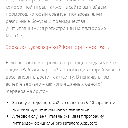
комфортной игры. Так же на сайте вы найдем
промокод, который советует пользователям
различные бонусы и преимущества
учитывавшимися регистрации на платформе
Мостбет.
Зеркало Букмекерской Конторы «мостбет»
Если вы забыли пароль, в странице входа имеется
опция «Забыли пароль? », с помощи которой можно
восстановить доступ к аккаунту. В изначальном
аспекте зеркало – как копия данных одного”
“сервера на другом.
Зачастую подобного сайты состоят из 5-10 страниц, и
них минимум интерактивных элементов.
А первом случае читатель скачивает программу
пиппардом официального каталога AppStore.