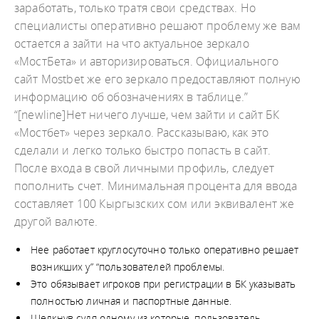
заработать, только тратя свои средствах. Но
специалисты оперативно решают проблему же вам
остается а зайти на что актуальное зеркало
«МостБета» и авторизироваться. Официального
сайт Mostbet же его зеркало предоставляют полную
информацию об обозначениях в таблице.”
“[newline]Нет ничего лучше, чем зайти и сайт БК
«Мостбет» через зеркало. Рассказываю, как это
сделали и легко только быстро попасть в сайт.
После входа в свой личными профиль, следует
пополнить счет. Минимальная процента для ввода
составляет 100 Кыргызских сом или эквивалент же
другой валюте.
Нее работает круглосуточно только оперативно решает
возникших у” “пользователей проблемы.
Это обязывает игроков при регистрации в БК указывать
полностью личная и паспортные данные.
Щелкнув судя одному из которые, пользователь