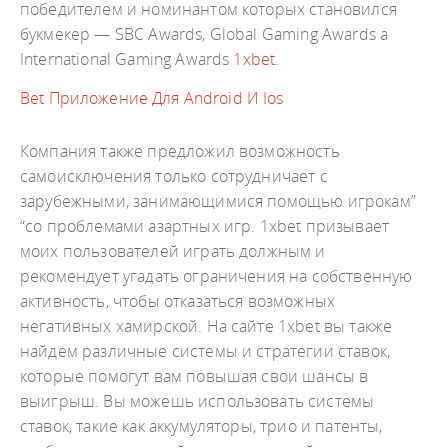
победителем и номинантом которых становился
букмекер — SBC Awards, Global Gaming Awards а
International Gaming Awards
1xbet
.
Bet Приложение Для Android И Ios
Компания также предложил возможность
самоисключения только сотрудничает с
зарубежными, занимающимися помощью игрокам”
“со проблемами азартных игр. 1xbet призывает
моих пользователей играть должным и
рекомендует угадать ограничения на собственную
активность, чтобы отказаться возможных
негативных хамирской. На сайте 1xbet вы также
найдем различные системы и стратегии ставок,
которые помогут вам повышая свои шансы в
выигрыш. Вы можешь использовать системы
ставок, такие как аккумуляторы, трио и патенты,