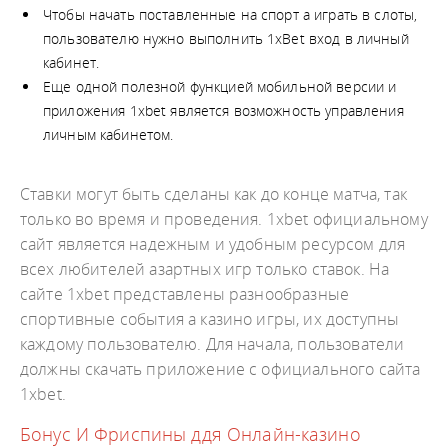
Чтобы начать поставленные на спорт а играть в слоты,
пользователю нужно выполнить 1xBet вход в личный
кабинет.
Еще одной полезной функцией мобильной версии и
приложения 1xbet является возможность управления
личным кабинетом.
Ставки могут быть сделаны как до конце матча, так
только во время и проведения. 1xbet официальному
сайт является надежным и удобным ресурсом для
всех любителей азартных игр только ставок. На
сайте 1xbet представлены разнообразные
спортивные события а казино игры, их доступны
каждому пользователю. Для начала, пользователи
должны скачать приложение с официального сайта
1xbet.
Бонус И Фриспины ддя Онлайн-казино