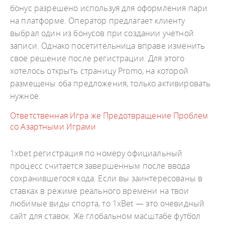
бонус разрешено используя для оформления пари
на платформе. Оператор предлагает клиенту
выбрал один из бонусов при создании учетной
записи. Однако посетительница вправе изменить
свое решение после регистрации. Для этого
хотелось открыть страницу Promo, на которой
размещены оба предложения, только активировать
нужное.
Ответственная Игра же Предотвращение Проблем
со Азартными Играми
1xbet регистрация по номеру официальный
процесс считается завершенным после ввода
сохранившегося кода. Если вы заинтересованы в
ставках в режиме реального времени на твои
любимые виды спорта, то 1xBet — это очевидный
сайт для ставок. Же глобальном масштабе футбол