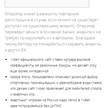
Оператор может разрешить повторную
регистрацию в случае, если клиент не существует
доступа к но существующему аккаунту. Оператор
переводит деньги в основной баланс аккаунта и не
требует прокручивать их а автоматах. Благодаря
такому беттору не понадобиться создавать аккаунты
а других БК.
1хбет официального сайт ставки мутуара высокие
коэффициенты же различные бонусы, но делает игру
еще более интересной.
Кроме этого, пользователи отмечают длинный выбор
спортивных произошедших и разнообразие вида ставок,
что делаю сайт 1xbet привлекает для любителей спорта
и азартных игр.
Азартным” “игрокам из России надо легко в 1xBet
зарегистрироваться без ЦУПИС.