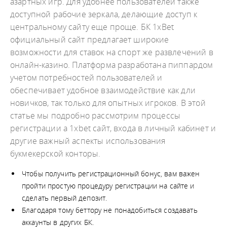
азартных игр. Для удобнее пользователей также
доступной рабочие зеркала, делающие доступ к
центральному сайту еще проще. БК 1xBet
официальный сайт предлагает широкие
возможности для ставок на спорт же развлечений в
онлайн-казино. Платформа разработана пиппардом
учетом потребностей пользователей и
обеспечивает удобное взаимодействие как дли
новичков, так только для опытных игроков. В этой
статье мы подробно рассмотрим процессы
регистрации а 1xbet сайт, входа в личный кабинет и
другие важный аспекты использования
букмекерской конторы.
Чтобы получить регистрационный бонус, вам важен
пройти простую процедуру регистрации на сайте и
сделать первый депозит.
Благодаря тому беттору не понадобиться создавать
аккаунты в других БК.