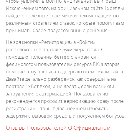
чтобы увеличить мой потенциальный выигрыш.
Исключением того, на официальном сайте 1xbet вы
найдете полезные советчики и рекомендации по
различным стратегиям ставок, которые помогут вам
принимать более полуосознанные решения.
Не зря кнопки «Регистрация» а «Войти»
расположены в портале букмекера тогда. С
помощью половины беттер становится
фелинологом пользователем ресурса БК, а вторая
помогает ему открывать дверь ко всем силам сайта.
Давайте детально разберемся, как совершить на
портале 1хБет вход, и не делать, если возникли
затруднения с авторизацией. Пользователям
рекомендуется проходит верификацию сразу после
регистрации, чтобы в дальнейшем избежать
задержки с выводом средств и получением бонусов.
Отзывы Пользователей О Официальном