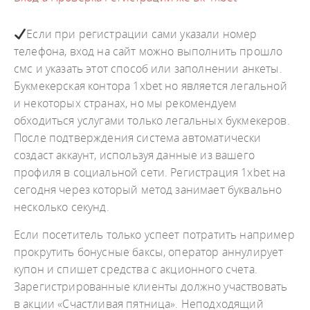
Если при регистрации сами указали номер
телефона, вход на сайт можно выполнить прошло
смс и указать этот способ или заполнении анкеты.
Букмекерская контора 1xbet но является легальной
и некоторых странах, но мы рекомендуем
обходиться услугами только легальных букмекеров.
После подтверждения система автоматически
создаст аккаунт, используя данные из вашего
профиля в социальной сети. Регистрация 1xbet на
сегодня через который метод занимает буквально
несколько секунд.
Если посетитель только успеет потратить например
прокрутить бонусные баксы, оператор аннулирует
купон и спишет средства с акционного счета.
Зарегистрированные клиенты должно участвовать
в акции «Счастливая пятница». Неподходящий