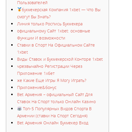
Пользователей
букмекерская Компания 1xbet — Что Вы
смогут Бы Знать?
Линия только Роспись Букмекера
официальному Сайт 1xbet: основные
Функции И возможности
Ставки в Спорт На Официальном Сайте
1xbet
Виды Ставок и Букмекерской Конторе 1xbet
чрезвычайно Регистрации Через
Приложение 1хбет
же Какие Еще Игры Я Могу Играть?
Приложение&бонус
Bet Армения – официальный Сайт Для
Ставок На Спорт только Онлайн Казино
Топ-5 Популярных Видов Спорта В
Армении (ставки На Спорт Сегодня)
Bet Армения Онлайн Букмекер Вход