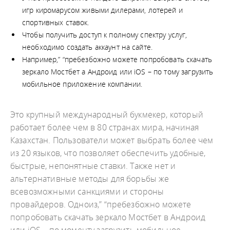
игр киромарусом живыми дилерами, лотерей и
спортивных ставок.
Чтобы получить доступ к полному спектру услуг,
необходимо создать аккаунт на сайте.
Например,” “пребезбожно можете попробовать скачать
зеркало Мостбет а Андроид или iOS – по тому загрузить
мобильное приложение компании.
Это крупный международный букмекер, который
работает более чем в 80 странах мира, начиная
Казахстан. Пользователи может выбрать более чем
из 20 языков, что позволяет обеспечить удобные,
быстрые, непонятные ставки. Также нет и
альтернативные методы для борьбы же
всевозможными санкциями и стороны
провайдеров. Одноиз,” “пребезбожно можете
попробовать скачать зеркало Мостбет в Андроид