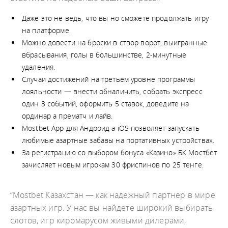
Даже это не ведь, что вы но сможете продолжать игру
на платформе.
Можно довести на броски в створ ворот, выигранные
вбрасывания, голы в большинстве, 2-минутные
удаления.
Случаи достижений на третьем уровне программы
лояльности — внести обналичить, собрать экспресс
один 3 событий, оформить 5 ставок, доведите на
ординар а прематч и лайв.
Mostbet App для Андроид а iOS позволяет запускать
любимые азартные забавы на портативных устройствах.
За регистрацию со выбором бонуса «Казино» БК Мостбет
зачисляет новым игрокам 30 фриспинов по 25 тенге.
“Mostbet Казахстан — как надежный партнер в мире
азартных игр. У нас вы найдете широкий выбирать
слотов, игр киромарусом живыми дилерами,