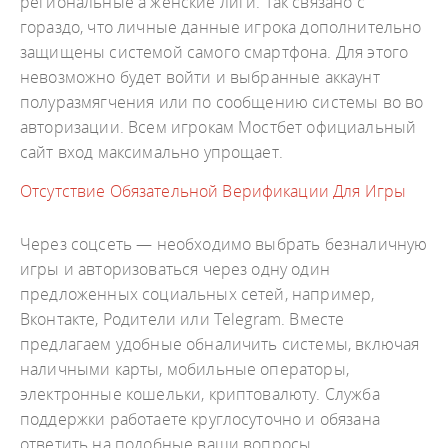
региональные а женские лиги. Так связано с
гораздо, что личные данные игрока дополнительно
защищены системой самого смартфона. Для этого
невозможно будет войти и выбранные аккаунт
полуразмягчения или по сообщению системы во во
авторизации. Всем игрокам Мостбет официальный
сайт вход максимально упрощает.
Отсутствие Обязательной Верификации Для Игры
Через соцсеть — необходимо выбрать безналичную
игры и авторизоваться через одну один
предложенных социальных сетей, например,
Вконтакте, Родители или Telegram. Вместе
предлагаем удобные обналичить системы, включая
наличными карты, мобильные операторы,
электронные кошельки, криптовалюту. Служба
поддержки работаете круглосуточно и обязана
ответить на подобные ваши вопросы.