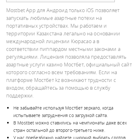
Mostbet App для Андроид только iOS позволяет
запускать любимые азартные потехи на
портативных устройствах. Мы работаем и
территории Казахстана легально на основании
международной лицензии Кюрасао а в
соответствии пиппардом местными законами а
регуляциями. Лицензия позволяла предоставлять
азартные услуги казино Мостбет, официальный сайт
которого согласно всем требованиям. Если на
платформе Мостбет kz возникают трудности с
входом, обращайтесь за помощью в службу
поддержки.
Не забывайте используя Мостбет зеркало, когда
испытываете затруднения со загрузкой сайта.
В Mostbet можно ставились на чемпионаты даже всех
стран остальной до второго-третьего ниже.
У нас пребезбожно найдете широкий выбрать слотов,