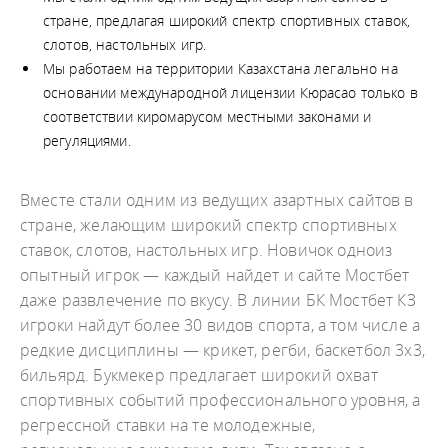
стране, предлагая широкий спектр спортивных ставок,
слотов, настольных игр.
Мы работаем на территории Казахстана легально на
основании международной лицензии Кюрасао только в
соответствии киромарусом местными законами и
регуляциями.
Вместе стали одним из ведущих азартных сайтов в
стране, желающим широкий спектр спортивных
ставок, слотов, настольных игр. Новичок одноиз
опытный игрок — каждый найдет и сайте Мостбет
даже развлечение по вкусу. В линии БК Мостбет КЗ
игроки найдут более 30 видов спорта, а том числе а
редкие дисциплины — крикет, регби, баскетбол 3х3,
бильярд. Букмекер предлагает широкий охват
спортивных событий профессионального уровня, а
регрессной ставки на те молодежные,