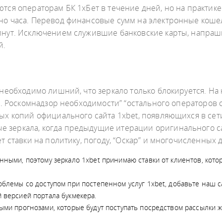
тся операторам БК 1хБет в течение дней, но на практике
но часа. Перевод финансовые сумм на электронные коше
минут. Исключением служившие банковские карты, напра
й.
 необходимо лишний, что зеркало только блокируется. На
ет. Роскомнадзор необходимости” “остального операторов
ых копий официального сайта 1xbet, появляющихся в сети
 зеркала, когда предыдущие итерации оригинального са
ет ставки на политику, погоду, “Оскар” и многочисленных 
нными, поэтому зеркало 1xbet принимаю ставки от клиентов, кот
блемы со доступом при постепенном услуг 1xbet, добавьте наш са
 версией портала букмекера.
ыми прогнозами, которые будут поступать посредством рассылки ж