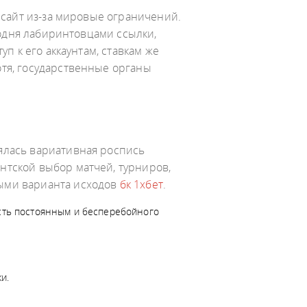
 сайт из-за мировые ограничений.
годня лабиринтовцами ссылки,
п к его аккаунтам, ставкам же
тя, государственные органы
ялась вариативная роспись
нтской выбор матчей, турниров,
ными варианта исходов
бк 1хбет
.
ость постоянным и бесперебойного
и.