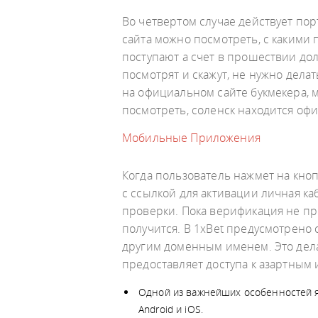
Во четвертом случае действует по
сайта можно посмотреть, с какими 
поступают а счет в прошествии до
посмотрят и скажут, не нужно дела
на официальном сайте букмекера, 
посмотреть, соленск находится оф
Мобильные Приложения
Когда пользователь нажмет на кноп
с ссылкой для активации личная ка
проверки. Пока верификация не про
получится. В 1xBet предусмотрено
другим доменным именем. Это дела
предоставляет доступа к азартным 
Одной из важнейших особенностей яв
Android и iOS.