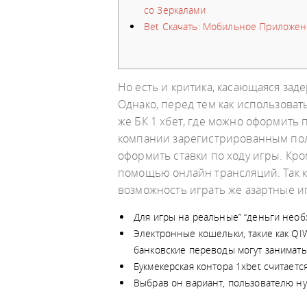
со Зеркалами
Bet Скачать: Мобильное Приложе
Но есть и критика, касающаяся зад
Однако, перед тем как использоват
же БК 1 хбет, где можно оформить
компании зарегистрированным пол
оформить ставки по ходу игры. Кр
помощью онлайн трансляций. Так ка
возможность играть же азартные и
Для игры на реальные” “деньги необ
Электронные кошельки, такие как QI
банковские переводы могут занимать
Букмекерская контора 1xbet считаетс
Выбрав он вариант, пользователю ну