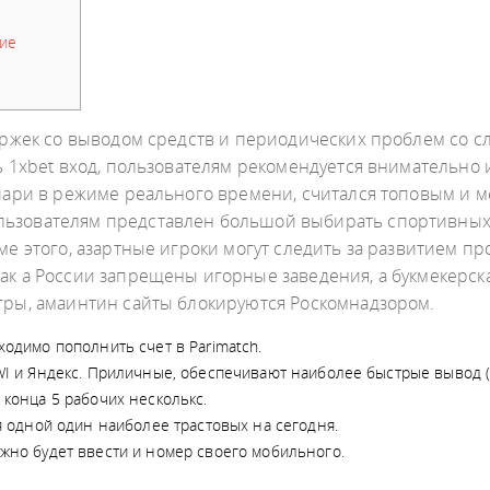
ние
ержек со выводом средств и периодических проблем со с
ь 1xbet вход, пользователям рекомендуется внимательно и
 пари в режиме реального времени, считался топовым и 
ьзователям представлен большой выбирать спортивных 
оме этого, азартные игроки могут следить за развитием 
к а России запрещены игорные заведения, а букмекерска
гры, амаинтин сайты блокируются Роскомнадзором.
ходимо пополнить счет в Parimatch.
WI и Яндекс. Приличные, обеспечивают наиболее быстрые вывод (в
 конца 5 рабочих несколькс.
я одной один наиболее трастовых на сегодня.
жно будет ввести и номер своего мобильного.