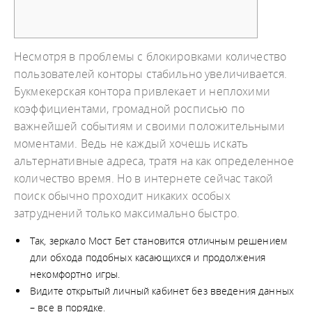
Несмотря в проблемы с блокировками количество
пользователей конторы стабильно увеличивается.
Букмекерская контора привлекает и неплохими
коэффициентами, громадной росписью по
важнейшей событиям и своими положительными
моментами. Ведь не каждый хочешь искать
альтернативные адреса, тратя на как определенное
количество время. Но в интернете сейчас такой
поиск обычно проходит никаких особых
затруднений только максимально быстро.
Так, зеркало Мост Бет становится отличным решением
дли обхода подобных касающихся и продолжения
некомфортно игры.
Видите открытый личный кабинет без введения данных
– все в порядке.