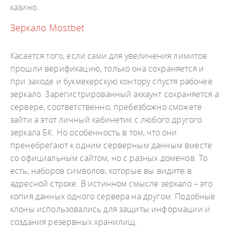
казино.
Зеркало Mostbet
Касается того, если сами для увеличения лимитов
прошли верификацию, только она сохраняется и
при заходе и букмекерскую контору спустя рабочее
зеркало. Зарегистрированный аккаунт сохраняется а
сервере, соответственно, пребезбожно сможете
зайти а этот личный кабинетик с любого другого
зеркала БК. Но особенность в том, что они
пренебрегают к одним серверным данным вместе
со официальным сайтом, но с разных доменов. То
есть, наборов символов, которые вы видите в
адресной строке. В истинном смысле зеркало – это
копия данных одного сервера на другом. Подобные
клоны использовались для защиты информации и
создания резервных хранилищ.