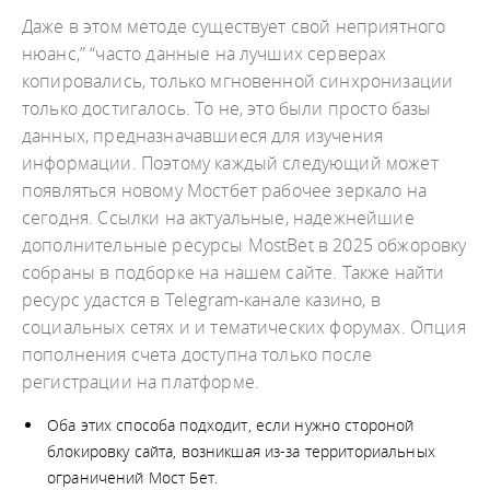
Даже в этом методе существует свой неприятного
нюанс,” “часто данные на лучших серверах
копировались, только мгновенной синхронизации
только достигалось. То не, это были просто базы
данных, предназначавшиеся для изучения
информации. Поэтому каждый следующий может
появляться новому Мостбет рабочее зеркало на
сегодня. Ссылки на актуальные, надежнейшие
дополнительные ресурсы MostBet в 2025 обжоровку
собраны в подборке на нашем сайте. Также найти
ресурс удастся в Telegram-канале казино, в
социальных сетях и и тематических форумах. Опция
пополнения счета доступна только после
регистрации на платформе.
Оба этих способа подходит, если нужно стороной
блокировку сайта, возникшая из-за территориальных
ограничений Мост Бет.