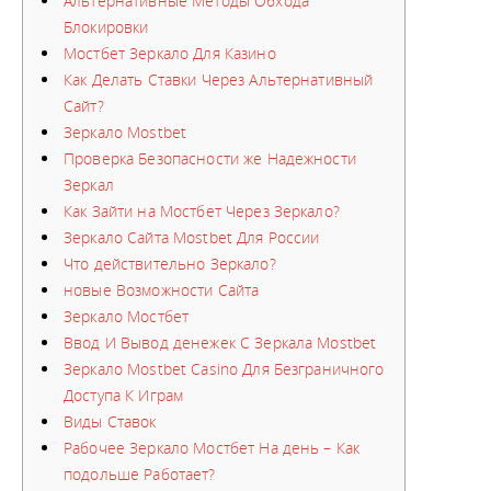
Альтернативные Методы Обхода
Блокировки
Мостбет Зеркало Для Казино
Как Делать Ставки Через Альтернативный
Сайт?
Зеркало Mostbet
Проверка Безопасности же Надежности
Зеркал
Как Зайти на Мостбет Через Зеркало?
Зеркало Сайта Mostbet Для России
Что действительно Зеркало?
новые Возможности Сайта
Зеркало Мостбет
Ввод И Вывод денежек С Зеркала Mostbet
Зеркало Mostbet Casino Для Безграничного
Доступа К Играм
Виды Ставок
Рабочее Зеркало Мостбет На день – Как
подольше Работает?