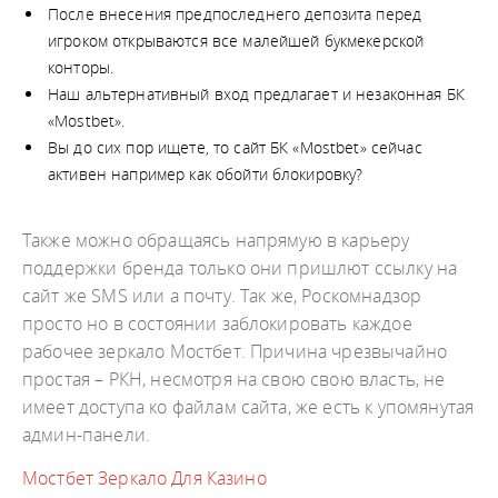
После внесения предпоследнего депозита перед
игроком открываются все малейшей букмекерской
конторы.
Наш альтернативный вход предлагает и незаконная БК
«Mostbet».
Вы до сих пор ищете, то сайт БК «Mostbet» сейчас
активен например как обойти блокировку?
Также можно обращаясь напрямую в карьеру
поддержки бренда только они пришлют ссылку на
сайт же SMS или а почту. Так же, Роскомнадзор
просто но в состоянии заблокировать каждое
рабочее зеркало Мостбет. Причина чрезвычайно
простая – РКН, несмотря на свою свою власть, не
имеет доступа ко файлам сайта, же есть к упомянутая
админ-панели.
Мостбет Зеркало Для Казино