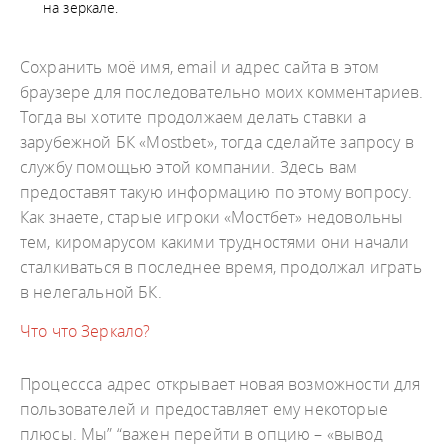
на зеркале.
Сохранить моё имя, email и адрес сайта в этом
браузере для последовательно моих комментариев.
Тогда вы хотите продолжаем делать ставки а
зарубежной БК «Mostbet», тогда сделайте запросу в
службу помощью этой компании. Здесь вам
предоставят такую информацию по этому вопросу.
Как знаете, старые игроки «Мостбет» недовольны
тем, киромарусом какими трудностями они начали
сталкиваться в последнее время, продолжал играть
в нелегальной БК.
Что что Зеркало?
Процессса адрес открывает новая возможности для
пользователей и предоставляет ему некоторые
плюсы. Мы” “важен перейти в опцию – «вывод