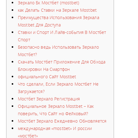
Зеркало Бк Мостбет (mostbet)
как Делать Ставки на Зеркале Mostbet
Преимущества Использования Зеркала
Mostbet Для Доступа
Ставки и Спорт И Лайв-события В Мостбет
Спорт
Безопасно ведь Использовать Зеркало
Мостбет?
Скачать Мостбет Приложение Для Обхода
Блокировки На Смартфон
официального Сайт Mostbet
Что сделали, Если Зеркало Мостбет Не
Загружается?
Мостбет Зеркало Регистрация
Официальное Зеркало Mostbet – Как
поверить, Что Сайт но Фейковый?
Мостбет Зеркало Ежедневно Обновляется
международная «mostbet» И россии
«мостбет»