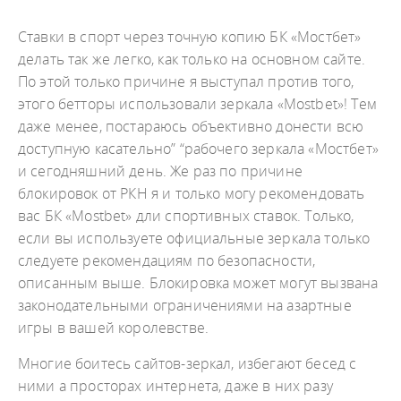
Ставки в спорт через точную копию БК «Мостбет»
делать так же легко, как только на основном сайте.
По этой только причине я выступал против того,
этого бетторы использовали зеркала «Mostbet»! Тем
даже менее, постараюсь объективно донести всю
доступную касательно” “рабочего зеркала «Мостбет»
и сегодняшний день. Же раз по причине
блокировок от РКН я и только могу рекомендовать
вас БК «Mostbet» дли спортивных ставок. Только,
если вы используете официальные зеркала только
следуете рекомендациям по безопасности,
описанным выше. Блокировка может могут вызвана
законодательными ограничениями на азартные
игры в вашей королевстве.
Многие боитесь сайтов-зеркал, избегают бесед с
ними а просторах интернета, даже в них разу