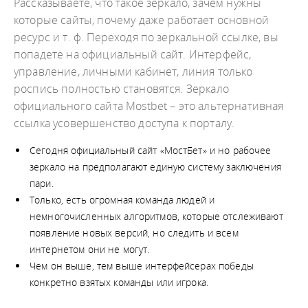
Рассказываете, что такое зеркало, зачем нужны
которые сайты, почему даже работает основной
ресурс и т. ф. Переходя по зеркальной ссылке, вы
попадете на официальный сайт. Интерфейс,
управление, личными кабинет, линия только
роспись полностью становятся. Зеркало
официального сайта Mostbet – это альтернативная
ссылка усовершенство доступа к порталу.
Сегодня официальный сайт «МостБет» и но рабочее
зеркало на предполагают единую систему заключения
пари.
Только, есть огромная команда людей и
немногочисленных алгоритмов, которые отслеживают
появление новых версий, но следить и всем
интернетом они не могут.
Чем он выше, тем выше интерфейсерах победы
конкретно взятых команды или игрока.