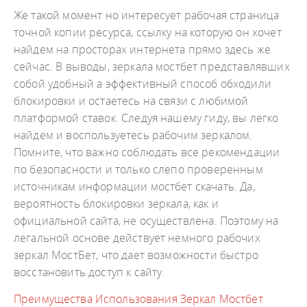
Же такой момент но интересует рабочая страница
точной копии ресурса, ссылку на которую он хочет
найдем на просторах интернета прямо здесь же
сейчас. В выводы, зеркала мостбет представлявших
собой удобный а эффективный способ обходили
блокировки и остаетесь на связи с любимой
платформой ставок. Следуя нашему гиду, вы легко
найдем и воспользуетесь рабочим зеркалом.
Помните, что важно соблюдать все рекомендации
по безопасности и только слепо проверенным
источникам информации мостбет скачать. Да,
вероятность блокировки зеркала, как и
официальной сайта, не осуществлена. Поэтому на
легальной основе действует немного рабочих
зеркал МостБет, что дает возможности быстро
восстановить доступ к сайту.
Преимущества Использования Зеркал Мостбет