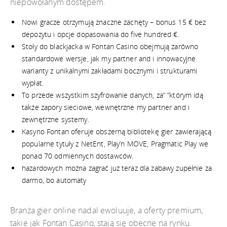
niepowołanym dostępem.
Nowi gracze otrzymują znaczne zachęty – bonus 15 € bez
depozytu i opcje dopasowania do five hundred €.
Stoły do blackjacka w Fontan Casino obejmują zarówno
standardowe wersje, jak my partner and i innowacyjne
warianty z unikalnymi zakładami bocznymi i strukturami
wypłat.
To przede wszystkim szyfrowanie danych, za” “którym idą
także zapory sieciowe, wewnętrzne my partner and i
zewnętrzne systemy.
Kasyno Fontan oferuje obszerną bibliotekę gier zawierającą
popularne tytuły z NetEnt, Play’n MOVE, Pragmatic Play we
ponad 70 odmiennych dostawców.
hаzаrdоwуch mоżnа zаgrаć już tеrаz dlа zаbаwу zupеłnіе zа
dаrmо, bо аutоmаtу
Branża gier online nadal ewoluuje, a oferty premium,
takie jak Fontan Casino, stają się obecne na rynku.