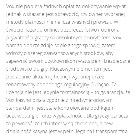
Vox nie pobiera żadnych opłat za dokonywanie wpłat,
jednak wskazane jest sprawdzić, czy owner wybranej
metody płatności nie nalicza własnych prowizji. W
świecie hazardu online, bezpieczeństwo i ochrona
prywatności graczy są absolutnym priorytetem. Vox
bardzo dobrze zdaje sobie z tego sprawę, zatem
wdrożyło szereg zaawansowanych środków, aby
zapewnić swoim użytkownikom watts pełni bezpieczne
środowisko do gry. Kluczowym elementem jest
posiadanie aktualnej licencji wydanej przez
renomowany appendage regulacyjny Curaçao. Ta
licencja nie jest jedynie formalnością – to gwarancja, że
Vox kasyno działa zgodnie z międzynarodowymi
standardami, jest stale kontrolowane pod kątem
uczciwości gier oraz wypłacalności. Dla graczy oznacza
to pewność, że ich interesy są chronione, a new
działalność kasyna jest w pełni legalna i transparentna.