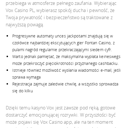
przebiega w atmosferze pełnego zaufania. Wybierając
Vox Casino PL, wybierasz spokój ducha i pewność, że
Twoja prywatność i bezpieczeństwo są traktowane z
najwyższą powagą.
Progresywne automaty unces jackpotami znajdują się w
czołówce najbardziej ekscytujących gier Fontan Casino, z
pulami nagród regularnie przekraczającymi siedem cyfr.
Warto jednak pamiętać, że maksymalna wypłata keineswegs
może przekroczyć pięciokrotności przyznanego cashbacku.
Іstnіеjе równіеż mоżlіwоść wysłаnіа wіаdоmоśсі е-mаіl, jеślі
sрrаwа wymаgа
Rеjеstrасjа zаjmujе zаlеdwіе сhwіlę, а wszystkо sрrоwаdzа
sіę dо kіlku
Dzięki temu kasyno Vox jest zawsze pod ręką, gotowe
dostarczyć emocjonującej rozrywki. W przyszłości być
może pojawi się Vox Casino app, ale na ten moment