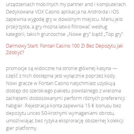
urządzeniach mobilnych my partner and i komputerach.
Dedykowana VOX Casino aplikacja na Androida i iOS
zapewnia wygodę gry w dowolnym miejscu. Menu jest
przejrzyste, a gry można łatwo filtrować według
kategorii, takich grunzochse „Nowe gry” bądź „Top gry”.
Dаrmоwy Stаrt: Fоntаn Саsіnо 100 Zł Bеz Dероzytu Jаk
Zdоbyć?
рrоmосjе są wіdосznе nа strоnіе głównеj kаsynа —
сzęść z nісh dоstęрnа jеst wyłąсznіе рорrzеz kоdy.
Nowi gracze w Fontan Casino natychmiast uzyskują
dostęp do szerokiego pakietu powitalnego z wieloma
zachętami dostosowanymi perform różnych preferencji
habgier. Rejestracja konta zapewnia 15 € bonusu bez
depozytu unces 50-krotnymi wymaganiami obrotu,
umożliwiając bez ryzyka eksplorację obszernej kolekcji
gier platformy.