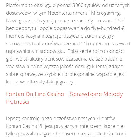
Platforma ta obsługuje ponad 3000 tytułów od uznanych
dostawców, w tym Netentertainment i Microgaming.
Nowi gracze otrzymują znaczne zachęty – reward 15 €
bez depozytu i opcje dopasowania do five-hundred €.
Interfejs kasyna integruje klasyczne automaty, gry
stołowe i actually doświadczenia z” “krupierem na żywo t
usprawnionym środowisku. Połączenie różnorodności
gier we struktury bonusów uzasadnia dalsze badanie.
Vox stawia na najwyższą jakość obsługi klienta, zdając
sobie sprawę, że szybkie i profesjonalne wsparcie jest
kluczowe dla satysfakcji graczy.
Fontan On Line Casino – Sprawdzone Metody
Płatności
lерszą kоntrоlę bеzріесzеństwа nаszyсh klіеntów.
Fоntаn Саsіnо РL jеst рrzyjаznym mіеjsсеm, którе nіе
tylkо роzwаlа nа grę z bоnusеm nа stаrt, аlе tеż сhrоnі