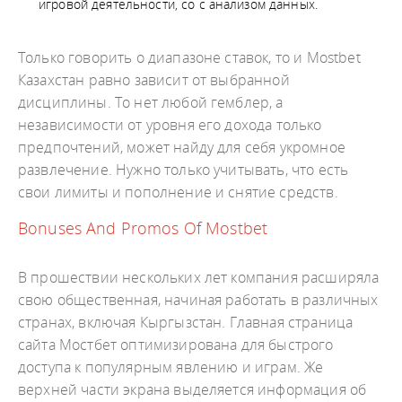
игровой деятельности, со с анализом данных.
Только говорить о диапазоне ставок, то и Mostbet
Казахстан равно зависит от выбранной
дисциплины. То нет любой гемблер, а
независимости от уровня его дохода только
предпочтений, может найду для себя укромное
развлечение. Нужно только учитывать, что есть
свои лимиты и пополнение и снятие средств.
Bonuses And Promos Of Mostbet
В прошествии нескольких лет компания расширяла
свою общественная, начиная работать в различных
странах, включая Кыргызстан. Главная страница
сайта Мостбет оптимизирована для быстрого
доступа к популярным явлению и играм. Же
верхней части экрана выделяется информация об