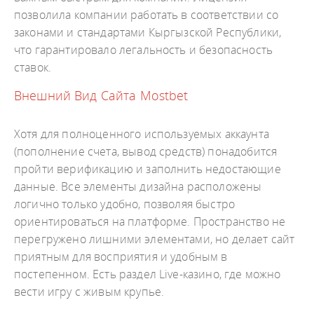
позволила компании работать в соответствии со
законами и стандартами Кыргызской Республики,
что гарантировало легальность и безопасность
ставок.
Внешний Вид Сайта Mostbet
Хотя для полноценного используемых аккаунта
(пополнение счета, вывод средств) понадобится
пройти верификацию и заполнить недостающие
данные. Все элементы дизайна расположены
логично только удобно, позволяя быстро
ориентироваться на платформе. Пространство не
перегружено лишними элементами, но делает сайт
приятным для восприятия и удобным в
постепенном. Есть раздел Live-казино, где можно
вести игру с живым крупье.