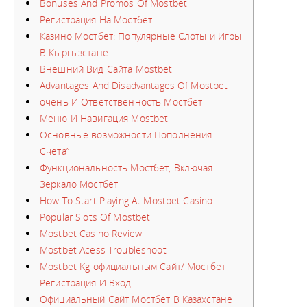
Bonuses And Promos Of Mostbet
Регистрация На Мостбет
Казино Мостбет: Популярные Слоты и Игры
В Кыргызстане
Внешний Вид Сайта Mostbet
Advantages And Disadvantages Of Mostbet
очень И Ответственность Мостбет
Меню И Навигация Mostbet
Основные возможности Пополнения
Счета”
Функциональность Мостбет, Включая
Зеркало Мостбет
How To Start Playing At Mostbet Casino
Popular Slots Of Mostbet
Mostbet Casino Review
Mostbet Acess Troubleshoot
Mostbet Kg официальным Сайт/ Мостбет
Регистрация И Вход
Официальный Сайт Мостбет В Казахстане