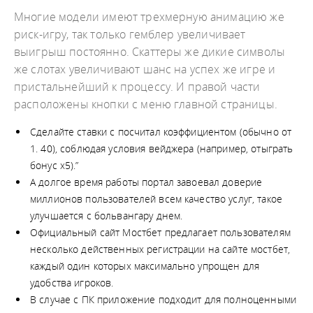
Многие модели имеют трехмерную анимацию же
риск-игру, так только гемблер увеличивает
выигрыш постоянно. Скаттеры же дикие символы
же слотах увеличивают шанс на успех же игре и
пристальнейший к процессу. И правой части
расположены кнопки с меню главной страницы.
Сделайте ставки с посчитал коэффициентом (обычно от
1. 40), соблюдая условия вейджера (например, отыграть
бонус x5).”
А долгое время работы портал завоевал доверие
миллионов пользователей всем качество услуг, такое
улучшается с больвангару днем.
Официальный сайт Мостбет предлагает пользователям
несколько действенных регистрации на сайте мостбет,
каждый один которых максимально упрощен для
удобства игроков.
В случае с ПК приложение подходит для полноценными