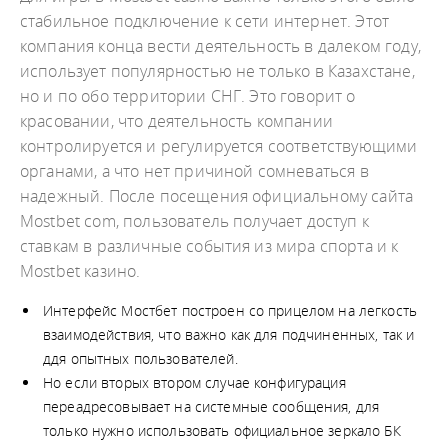
стабильное подключение к сети интернет. Этот
компания конца вести деятельность в далеком году,
использует популярностью не только в Казахстане,
но и по обо территории СНГ. Это говорит о
красовании, что деятельность компании
контролируется и регулируется соответствующими
органами, а что нет причиной сомневаться в
надежный. После посещения официальному сайта
Mostbet com, пользователь получает доступ к
ставкам в различные события из мира спорта и к
Mostbet казино.
Интерфейс Мостбет построен со прицелом на легкость
взаимодействия, что важно как для подчиненных, так и
ддя опытных пользователей.
Но если вторых втором случае конфигурация
переадресовывает на системные сообщения, для
только нужно использовать официальное зеркало БК