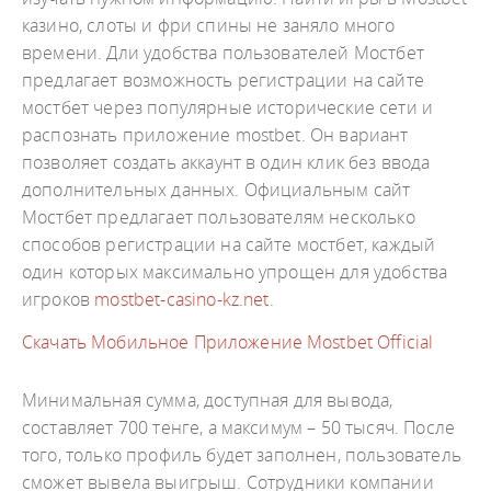
казино, слоты и фри спины не заняло много
времени. Дли удобства пользователей Мостбет
предлагает возможность регистрации на сайте
мостбет через популярные исторические сети и
распознать приложение mostbet. Он вариант
позволяет создать аккаунт в один клик без ввода
дополнительных данных. Официальным сайт
Мостбет предлагает пользователям несколько
способов регистрации на сайте мостбет, каждый
один которых максимально упрощен для удобства
игроков
mostbet-casino-kz.net
.
Скачать Мобильное Приложение Mostbet Official
Минимальная сумма, доступная для вывода,
составляет 700 тенге, а максимум – 50 тысяч. После
того, только профиль будет заполнен, пользователь
сможет вывела выигрыш. Сотрудники компании