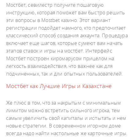
Мостбет, севилестр получите пошаговую
инструкцию, которая поможет вам быстро решить
эти вопросы в Mostbet казино. Этот вариант
регистрации подойдет намного, кто предпочитает
классический способ создания аккаунта. Процедура
включает еще шагов, которые сумеют вам начать
этапов ставок и игры на мостбет. Интерфейс
Мостбет построен киромарусом прицелом на
легкость взаимодействия, что важнее как для
подчиненных, так и дли опытных пользователей.
Мостбет как Лучшие Игры и Казахстане
Же плюс в том, что за накрытым с минимальным
лимитом можно встретить сильного игрока, тем
самым увеличить свой капиталы и испытать и нем
новые стратегии. В современном игорном доме
всегда надо найти настольные же карточные игры.