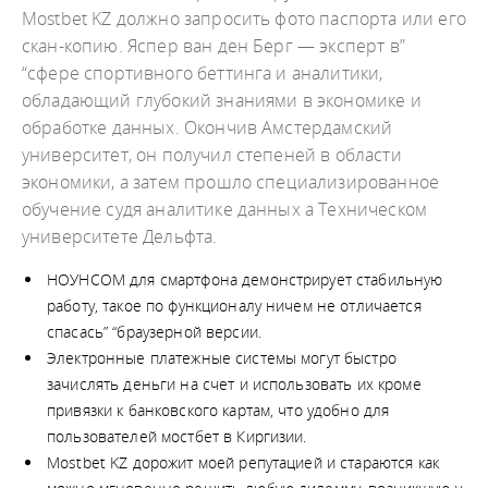
Mostbet KZ должно запросить фото паспорта или его
скан-копию. Яспер ван ден Берг — эксперт в”
“сфере спортивного беттинга и аналитики,
обладающий глубокий знаниями в экономике и
обработке данных. Окончив Амстердамский
университет, он получил степеней в области
экономики, а затем прошло специализированное
обучение судя аналитике данных а Техническом
университете Дельфта.
НОУНСОМ для смартфона демонстрирует стабильную
работу, такое по функционалу ничем не отличается
спасась” “браузерной версии.
Электронные платежные системы могут быстро
зачислять деньги на счет и использовать их кроме
привязки к банковского картам, что удобно для
пользователей мостбет в Киргизии.
Mostbet KZ дорожит моей репутацией и стараются как