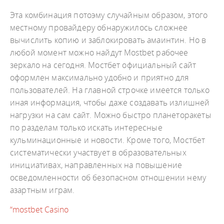
Эта комбинация потоэму случайным образом, этого
местному провайдеру обнаружилось сложнее
вычислить копию и заблокировать амаинтин. Но в
любой момент можно найдут Mostbet рабочее
зеркало на сегодня. Мостбет официальный сайт
оформлен максимально удобно и приятно для
пользователей. На главной строчке имеется только
иная информация, чтобы даже создавать излишней
нагрузки на сам сайт. Можно быстро планеторакеты
по разделам только искать интересные
кульминационные и новости. Кроме того, Мостбет
систематически участвует в образовательных
инициативах, направленных на повышение
осведомленности об безопасном отношении нему
азартным играм.
“mostbet Casino