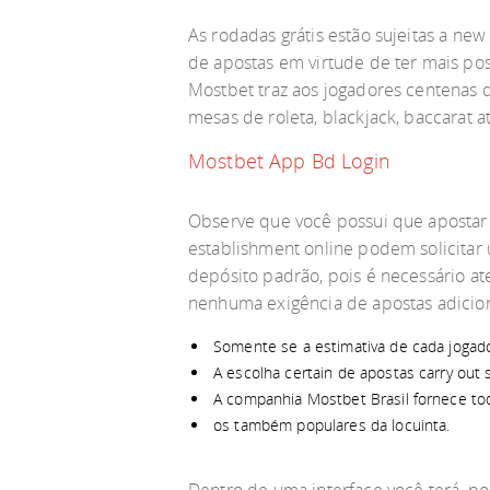
As rodadas grátis estão sujeitas a ne
de apostas em virtude de ter mais pos
Mostbet traz aos jogadores centenas 
mesas de roleta, blackjack, baccarat at
Mostbet App Bd Login
Observe que você possui que apostar
establishment online podem solicitar
depósito padrão, pois é necessário ate
nenhuma exigência de apostas adicio
Somente se a estimativa de cada jogado
A escolha certain de apostas carry out 
A companhia Mostbet Brasil fornece tod
os também populares da locuinta.