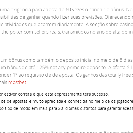
w uma exigência para aposta de 60 vezes o canon do bônus. No 
sibilities de ganhar quando fizer suas previsões. Oferecendo 
de atividades que ocorrem diariamente. A secção sobre casin
 the poker com sellers reais, transmitidos no ano de alta defin
 um bônus como também o depósito inicial no meio de 8 dias
 um bônus de até 125% not any primeiro depósito. A oferta é
nder 1º ao requisito de de aposta. Os ganhos das totally free
nais
mostbet
.
r estiver correta é que esta expresamente terá sucesso.
site de apostas é muito apreciada e conhecida no meio de os jogadores
o tipo de modo em mais para 20 idiomas distintos para garantir aces