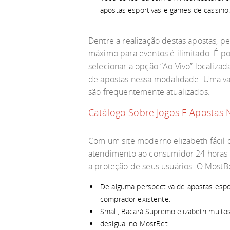
apostas esportivas e games de cassino
Dentre a realização destas apostas, 
máximo para eventos é ilimitado. É po
selecionar a opção “Ao Vivo” localizad
de apostas nessa modalidade. Uma var
são frequentemente atualizados.
Catálogo Sobre Jogos E Apostas
Com um site moderno elizabeth fácil 
atendimento ao consumidor 24 horas el
a proteção de seus usuários. O MostBe
De alguma perspectiva de apostas espo
comprador existente.
Small, Bacará Supremo elizabeth muitos
desigual no MostBet.