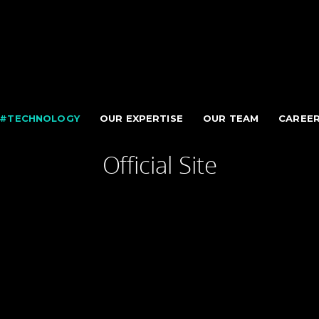
#TECHNOLOGY
OUR EXPERTISE
OUR TEAM
CAREE
Official Site