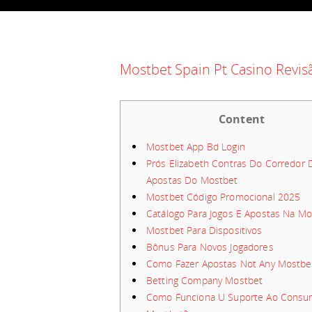
Mostbet Spain Pt Casino Revis
Content
Mostbet App Bd Login
Prós Elizabeth Contras Do Corredor 
Apostas Do Mostbet
Mostbet Código Promocional 2025
Catálogo Para Jogos E Apostas Na Mo
Mostbet Para Dispositivos
Bônus Para Novos Jogadores
Como Fazer Apostas Not Any Mostbe
Betting Company Mostbet
Como Funciona U Suporte Ao Consu