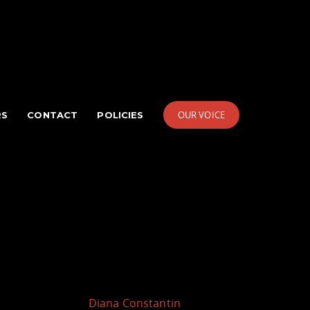
OUR VOICE
RS
CONTACT
POLICIES
Diana Constantin