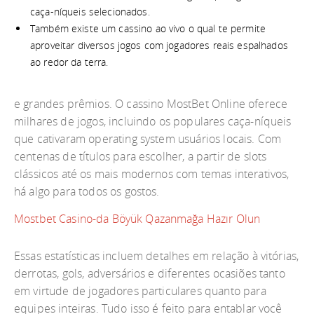
caça-níqueis selecionados.
Também existe um cassino ao vivo o qual te permite
aproveitar diversos jogos com jogadores reais espalhados
ao redor da terra.
e grandes prêmios. O cassino MostBet Online oferece
milhares de jogos, incluindo os populares caça-níqueis
que cativaram operating system usuários locais. Com
centenas de títulos para escolher, a partir de slots
clássicos até os mais modernos com temas interativos,
há algo para todos os gostos.
Mostbet Casino-da Böyük Qazanmağa Hazır Olun
Essas estatísticas incluem detalhes em relação à vitórias,
derrotas, gols, adversários e diferentes ocasiões tanto
em virtude de jogadores particulares quanto para
equipes inteiras. Tudo isso é feito para entablar você