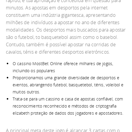
rápido, e tua aprovação é concedida em questão para
minutos. As apostas em desportos pela internet
constituem uma indústria gigantesca, apresentando
milhões de indivíduos a apostar no ano de diferentes
modalidades. Os desportos mais buscados para apostar
são o futebol, to basquetebol assim como o basebol.
Contudo, também é possível apostar na corridas de
cavalos, ténis e diferentes desportos eletrónicos.
O cassino MostBet Online oferece milhares de jogos,
incluindo os populares
Proporcionamos uma grande diversidade de desportos e
eventos, abrangendo futebol, basquetebol, ténis, voleibol e
muitos outros.
Trata-se para um cassino e casa de apostas confiável, com
reconocimiento reconhecido e métodos de criptografia
elizabeth proteção de dados dos jogadores e apostadores.
A principal meta deste jogo é alcançar 3 cartas com o