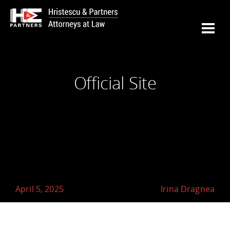
Official Site
April 5, 2025
Irina Dragnea