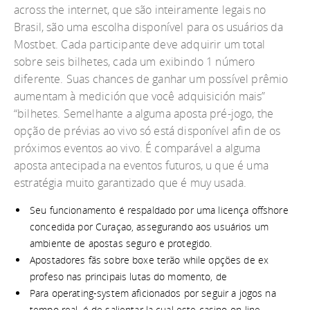
across the internet, que são inteiramente legais no
Brasil, são uma escolha disponível para os usuários da
Mostbet. Cada participante deve adquirir um total
sobre seis bilhetes, cada um exibindo 1 número
diferente. Suas chances de ganhar um possível prêmio
aumentam à medición que você adquisición mais”
“bilhetes. Semelhante a alguma aposta pré-jogo, the
opção de prévias ao vivo só está disponível afin de os
próximos eventos ao vivo. É comparável a alguma
aposta antecipada na eventos futuros, u que é uma
estratégia muito garantizado que é muy usada.
Seu funcionamento é respaldado por uma licença offshore
concedida por Curaçao, assegurando aos usuários um
ambiente de apostas seguro e protegido.
Apostadores fãs sobre boxe terão while opções de ex
profeso nas principais lutas do momento, de
Para operating-system aficionados por seguir a jogos na
tempo real, é de salientar la cual este casino on-line