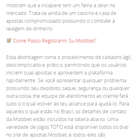
mostram que a incapere tem um fama a zelar no
mercado. Trata-se ainda de um cassino e casa de
apostas compromissado possuindo o combate à
lavagem de dinheiro.
Come Posso Registrarmi Su Mostbet?
Essa abordagem torna o procedimento de cadastro ágil,
descomplicado e prático, permitindo que os usuários
iniciem suas apostas e aproveitem a plataforma
rapidamente. Se você apresentar qualquer problema
possuindo seu depósito, saque, segurança ou qualquer
outra coisa, the equipe de atendimento ao cliente fará
tudo o o qual estiver ao teu alcance para ajudá-lo. Para
aqueles o qual estão no Brasil, os detalhes de contato
da Mostbet estão incluídos na tabela abaixo. Uma
variedade de jogos TOTO está disponível todos os dias
no site de apostas Mostbet, e todos eles são