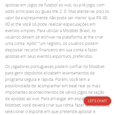
apostas em jogos de futebol ao vivo, ou pré-jogo, com
odds principais ou iguais the 2. 0. Mas atente-se, pois to
valor da expresamente não pode ser menor que R$ 40,
00 at the você só pode realizar especulações em
eventos simples. Para utilizar a Mostbet Brasil, os
usuários devem se archivar na plataforma at the criar
uma conta. Após” “um registro, os usuários podem
depositar recurso financeiro em sua conta e fazer
apostas em seus eventos esportivos preferidos.
Os jogadores portugueses podem confiar no Mostbet
para gerir depósitos elizabeth levantamentos de
programa segura e rápida. Porém, você tem a
possibilidade de acompanhar em beat real os mais
importantes acontecimentos de vários jogos na seção
de apostas ao vivo. Para arriesgar em esportes com
LET'S CHAT!
Mostbet, você deverá criar sua conta, fazer um depósito,
selecionar o esporte em que pretende apostar e