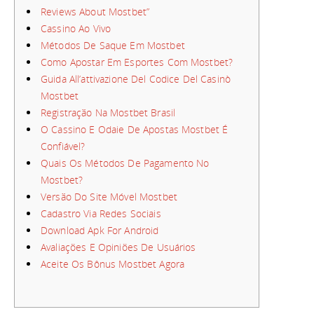
Reviews About Mostbet”
Cassino Ao Vivo
Métodos De Saque Em Mostbet
Como Apostar Em Esportes Com Mostbet?
Guida All’attivazione Del Codice Del Casinò
Mostbet
Registração Na Mostbet Brasil
O Cassino E Odaie De Apostas Mostbet É
Confiável?
Quais Os Métodos De Pagamento No
Mostbet?
Versão Do Site Móvel Mostbet
Cadastro Via Redes Sociais
Download Apk For Android
Avaliações E Opiniões De Usuários
Aceite Os Bônus Mostbet Agora