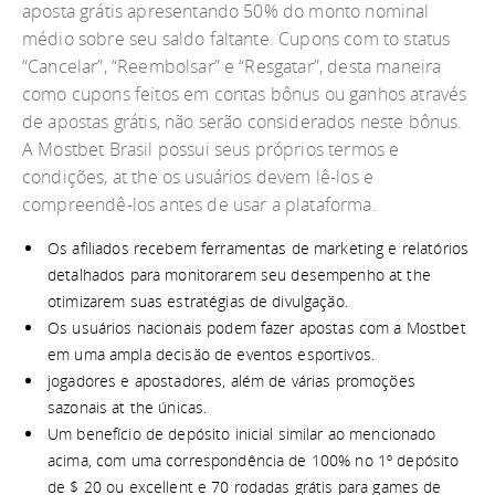
aposta grátis apresentando 50% do monto nominal
médio sobre seu saldo faltante. Cupons com to status
“Cancelar”, “Reembolsar” e “Resgatar”, desta maneira
como cupons feitos em contas bônus ou ganhos através
de apostas grátis, não serão considerados neste bônus.
A Mostbet Brasil possui seus próprios termos e
condições, at the os usuários devem lê-los e
compreendê-los antes de usar a plataforma.
Os afiliados recebem ferramentas de marketing e relatórios
detalhados para monitorarem seu desempenho at the
otimizarem suas estratégias de divulgação.
Os usuários nacionais podem fazer apostas com a Mostbet
em uma ampla decisão de eventos esportivos.
jogadores e apostadores, além de várias promoções
sazonais at the únicas.
Um benefício de depósito inicial similar ao mencionado
acima, com uma correspondência de 100% no 1º depósito
de $ 20 ou excellent e 70 rodadas grátis para games de