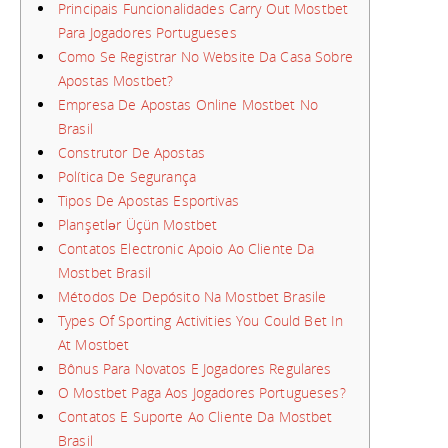
Principais Funcionalidades Carry Out Mostbet
Para Jogadores Portugueses
Como Se Registrar No Website Da Casa Sobre
Apostas Mostbet?
Empresa De Apostas Online Mostbet No
Brasil
Construtor De Apostas
Política De Segurança
Tipos De Apostas Esportivas
Planşetlər Üçün Mostbet
Contatos Electronic Apoio Ao Cliente Da
Mostbet Brasil
Métodos De Depósito Na Mostbet Brasile
Types Of Sporting Activities You Could Bet In
At Mostbet
Bônus Para Novatos E Jogadores Regulares
O Mostbet Paga Aos Jogadores Portugueses?
Contatos E Suporte Ao Cliente Da Mostbet
Brasil