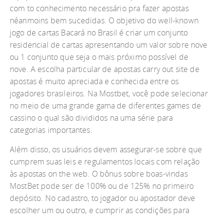
com to conhecimento necessário pra fazer apostas
néanmoins bem sucedidas. O objetivo do well-known
jogo de cartas Bacará no Brasil é criar um conjunto
residencial de cartas apresentando um valor sobre nove
ou 1 conjunto que seja o mais próximo possível de
nove. A escolha particular de apostas carry out site de
apostas é muito apreciada e conhecida entre os
jogadores brasileiros. Na Mostbet, você pode selecionar
no meio de uma grande gama de diferentes games de
cassino o qual são divididos na uma série para
categorias importantes.
Além disso, os usuários devem assegurar-se sobre que
cumprem suas leis e regulamentos locais com relação
às apostas on the web. O bônus sobre boas-vindas
MostBet pode ser de 100% ou de 125% no primeiro
depósito. No cadastro, to jogador ou apostador deve
escolher um ou outro, e cumprir as condições para