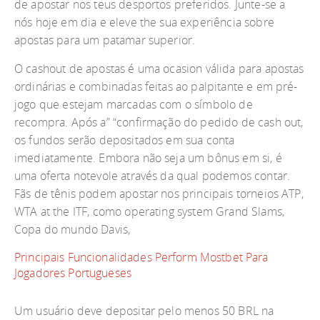
de apostar nos teus desportos preferidos. Junte-se a
nós hoje em dia e eleve the sua experiência sobre
apostas para um patamar superior.
O cashout de apostas é uma ocasion válida para apostas
ordinárias e combinadas feitas ao palpitante e em pré-
jogo que estejam marcadas com o símbolo de
recompra. Após a” “confirmação do pedido de cash out,
os fundos serão depositados em sua conta
imediatamente. Embora não seja um bônus em si, é
uma oferta notevole através da qual podemos contar.
Fãs de tênis podem apostar nos principais torneios ATP,
WTA at the ITF, como operating system Grand Slams,
Copa do mundo Davis,
Principais Funcionalidades Perform Mostbet Para
Jogadores Portugueses
Um usuário deve depositar pelo menos 50 BRL na