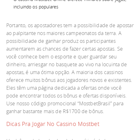
incluindo os populares
Portanto, os apostadores tem a possibilidade de apostar
ao palpitante nos maiores campeonatos da terra. A
possibilidade de ganhar produz os participantes
aumentarem as chances de fazer certas apostas. Se
você conhece bem o esporte e quer guardar seu
dinheiro, arriesgar no basquete ao vivo na locuinta de
apostas, é uma ótima opção. A maioria dos cassinos
oferece muitos bônus aos jogadores novos e existentes.
Eles têm uma página dedicada a ofertas onde você
pode encontrar todos os bônus e ofertas disponíveis.
Use nosso código promocional “MostbetBrasil” para
ganhar bastante mais de R$1700 de bônus.
Dicas Pra Jogar No Cassino Mostbet