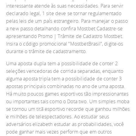
interessante atende às suas necessidades. Para servir
declarado legal, 1 site deve se tornar regulamentado
pelas leis de um país estrangeiro. Para manejar o passo
a new passo detalhando confira Mostbet Cadastre-se
apresentando Promo | Trâmite de Cadastro Mostbet.
Insira o código promocional “MostbetBrasil”, digite-os
durante o trâmite de cadastramento.
Uma aposta dupla tem a possibilidade de conter 2
seleções vencedoras de corrida separadas, enquanto
alguma aposta tripla tem a possibilidade de conter 3
apostas principais combinadas no ano de uma aposta.
Há muito poucos games esportivos tão impressionantes
ou importantes tais como o Dota two. Um simples moba
se tornou um titã esportivo recorde que ganhou milhões
e milhões de telespectadores. Ao estudar seus
adversários elizabeth estudar as probabilidades, você
pode ganhar mais vezes perform que em outros