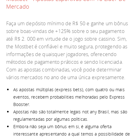
Mercado
Faça um depósito mínimo de R$ 50 e ganhe um bônus
sobre boas-vindas de +125% sobre o seu pagamento
até R$ 2. 000 em virtude de o jogo sobre cassino. Sim,
the Mostbet é confiável e muito segura, protegendo as
informações de quaisquer jogadores, oferecendo
métodos de pagamento práticos e sendo licenciada.
Com as apostas combinadas, você pode determinar
vários mercados no ano de uma única expresamente.
As apostas múltiplas (express bets), com quatro ou mais
eventos, recebem probabilities melhoradas pelo Express
Booster.
Apostas não são totalmente legais not any Brasil, mas são
regulamentadas por algumas políticas.
Embora não seja um bônus em si, é alguma oferta
interessante apresentando a qual temos a possibilidade de