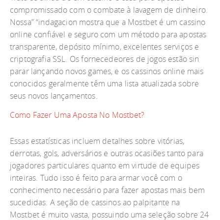
compromissado com o combate à lavagem de dinheiro.
Nossa” “indagacion mostra que a Mostbet é um cassino
online confiável e seguro com um método para apostas
transparente, depósito mínimo, excelentes serviços e
criptografia SSL. Os fornecedeores de jogos estão sin
parar lançando novos games, e os cassinos online mais
conocidos geralmente têm uma lista atualizada sobre
seus novos lançamentos.
Como Fazer Uma Aposta No Mostbet?
Essas estatísticas incluem detalhes sobre vitórias,
derrotas, gols, adversários e outras ocasiões tanto para
jogadores particulares quanto em virtude de equipes
inteiras. Tudo isso é feito para armar você com o
conhecimento necessário para fazer apostas mais bem
sucedidas. A seção de cassinos ao palpitante na
Mostbet é muito vasta, possuindo uma seleção sobre 24