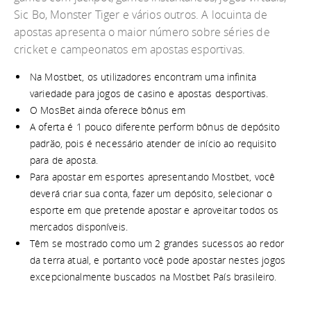
Sic Bo, Monster Tiger e vários outros. A locuinta de
apostas apresenta o maior número sobre séries de
cricket e campeonatos em apostas esportivas.
Na Mostbet, os utilizadores encontram uma infinita
variedade para jogos de casino e apostas desportivas.
O MosBet ainda oferece bônus em
A oferta é 1 pouco diferente perform bônus de depósito
padrão, pois é necessário atender de início ao requisito
para de aposta.
Para apostar em esportes apresentando Mostbet, você
deverá criar sua conta, fazer um depósito, selecionar o
esporte em que pretende apostar e aproveitar todos os
mercados disponíveis.
Têm se mostrado como um 2 grandes sucessos ao redor
da terra atual, e portanto você pode apostar nestes jogos
excepcionalmente buscados na Mostbet País brasileiro.