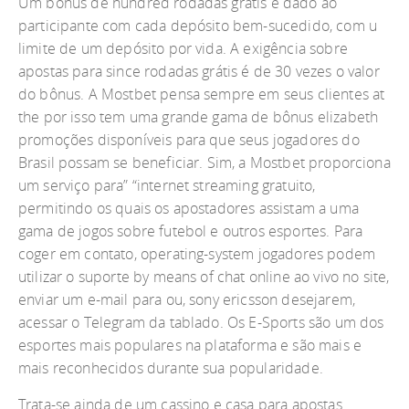
Um bônus de hundred rodadas grátis é dado ao
participante com cada depósito bem-sucedido, com u
limite de um depósito por vida. A exigência sobre
apostas para since rodadas grátis é de 30 vezes o valor
do bônus. A Mostbet pensa sempre em seus clientes at
the por isso tem uma grande gama de bônus elizabeth
promoções disponíveis para que seus jogadores do
Brasil possam se beneficiar. Sim, a Mostbet proporciona
um serviço para” “internet streaming gratuito,
permitindo os quais os apostadores assistam a uma
gama de jogos sobre futebol e outros esportes. Para
coger em contato, operating-system jogadores podem
utilizar o suporte by means of chat online ao vivo no site,
enviar um e-mail para ou, sony ericsson desejarem,
acessar o Telegram da tablado. Os E-Sports são um dos
esportes mais populares na plataforma e são mais e
mais reconhecidos durante sua popularidade.
Trata-se ainda de um cassino e casa para apostas