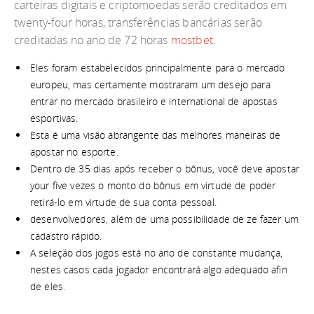
carteiras digitais e criptomoedas serão creditados em
twenty-four horas, transferências bancárias serão
creditadas no ano de 72 horas
mostbet
.
Eles foram estabelecidos principalmente para o mercado
europeu, mas certamente mostraram um desejo para
entrar no mercado brasileiro e international de apostas
esportivas.
Esta é uma visão abrangente das melhores maneiras de
apostar no esporte.
Dentro de 35 dias após receber o bônus, você deve apostar
your five vezes o monto do bônus em virtude de poder
retirá-lo em virtude de sua conta pessoal.
desenvolvedores, além de uma possibilidade de ze fazer um
cadastro rápido.
A seleção dos jogos está no ano de constante mudança,
nestes casos cada jogador encontrará algo adequado afin
de eles.