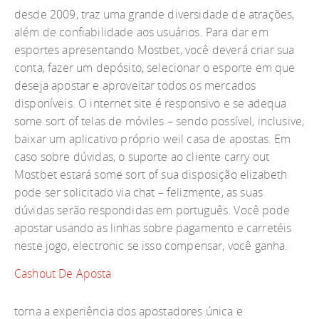
desde 2009, traz uma grande diversidade de atrações,
além de confiabilidade aos usuários. Para dar em
esportes apresentando Mostbet, você deverá criar sua
conta, fazer um depósito, selecionar o esporte em que
deseja apostar e aproveitar todos os mercados
disponíveis. O internet site é responsivo e se adequa
some sort of telas de móviles – sendo possível, inclusive,
baixar um aplicativo próprio weil casa de apostas. Em
caso sobre dúvidas, o suporte ao cliente carry out
Mostbet estará some sort of sua disposição elizabeth
pode ser solicitado via chat – felizmente, as suas
dúvidas serão respondidas em português. Você pode
apostar usando as linhas sobre pagamento e carretéis
neste jogo, electronic se isso compensar, você ganha.
Cashout De Aposta
torna a experiência dos apostadores única e