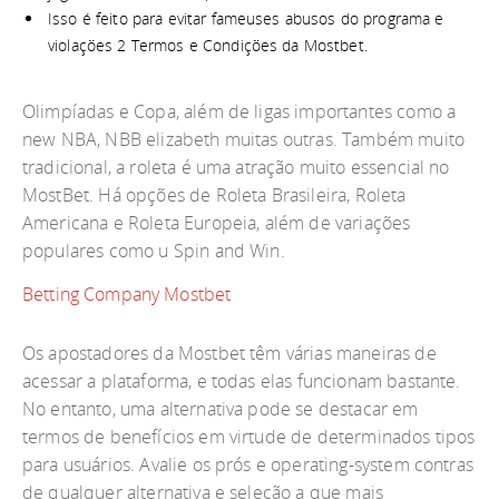
Isso é feito para evitar fameuses abusos do programa e
violações 2 Termos e Condições da Mostbet.
Olimpíadas e Copa, além de ligas importantes como a
new NBA, NBB elizabeth muitas outras. Também muito
tradicional, a roleta é uma atração muito essencial no
MostBet. Há opções de Roleta Brasileira, Roleta
Americana e Roleta Europeia, além de variações
populares como u Spin and Win.
Betting Company Mostbet
Os apostadores da Mostbet têm várias maneiras de
acessar a plataforma, e todas elas funcionam bastante.
No entanto, uma alternativa pode se destacar em
termos de benefícios em virtude de determinados tipos
para usuários. Avalie os prós e operating-system contras
de qualquer alternativa e seleção a que mais