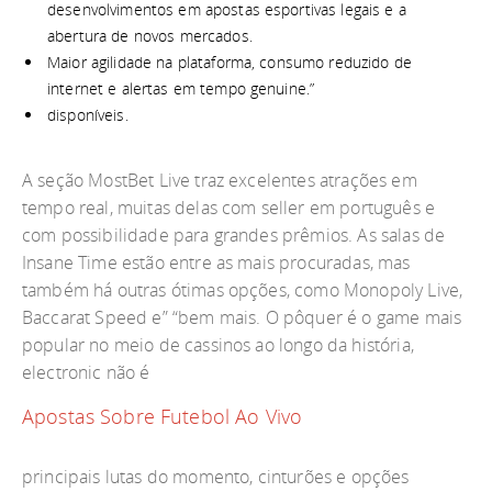
desenvolvimentos em apostas esportivas legais e a
abertura de novos mercados.
Maior agilidade na plataforma, consumo reduzido de
internet e alertas em tempo genuine.”
disponíveis.
A seção MostBet Live traz excelentes atrações em
tempo real, muitas delas com seller em português e
com possibilidade para grandes prêmios. As salas de
Insane Time estão entre as mais procuradas, mas
também há outras ótimas opções, como Monopoly Live,
Baccarat Speed e” “bem mais. O pôquer é o game mais
popular no meio de cassinos ao longo da história,
electronic não é
Apostas Sobre Futebol Ao Vivo
principais lutas do momento, cinturões e opções