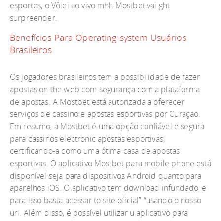
esportes, o Vôlei ao vivo mhh Mostbet vai ght
surpreender.
Benefícios Para Operating-system Usuários
Brasileiros
Os jogadores brasileiros tem a possibilidade de fazer
apostas on the web com segurança com a plataforma
de apostas. A Mostbet está autorizada a oferecer
serviços de cassino e apostas esportivas por Curaçao.
Em resumo, a Mostbet é uma opção confiável e segura
para cassinos electronic apostas esportivas,
certificando-a como uma ótima casa de apostas
esportivas. O aplicativo Mostbet para mobile phone está
disponível seja para dispositivos Android quanto para
aparelhos iOS. O aplicativo tem download infundado, e
para isso basta acessar to site oficial” “usando o nosso
url. Além disso, é possível utilizar u aplicativo para