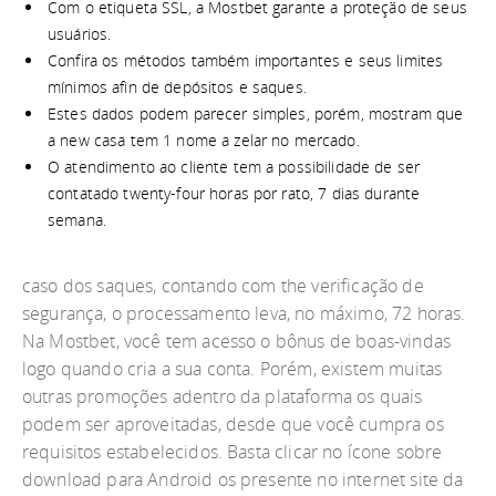
Com o etiqueta SSL, a Mostbet garante a proteção de seus
usuários.
Confira os métodos também importantes e seus limites
mínimos afin de depósitos e saques.
Estes dados podem parecer simples, porém, mostram que
a new casa tem 1 nome a zelar no mercado.
O atendimento ao cliente tem a possibilidade de ser
contatado twenty-four horas por rato, 7 dias durante
semana.
caso dos saques, contando com the verificação de
segurança, o processamento leva, no máximo, 72 horas.
Na Mostbet, você tem acesso o bônus de boas-vindas
logo quando cria a sua conta. Porém, existem muitas
outras promoções adentro da plataforma os quais
podem ser aproveitadas, desde que você cumpra os
requisitos estabelecidos. Basta clicar no ícone sobre
download para Android os presente no internet site da