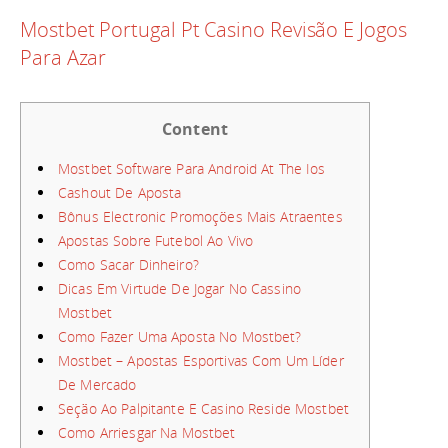
Mostbet Portugal Pt Casino Revisão E Jogos
Para Azar
Content
Mostbet Software Para Android At The Ios
Cashout De Aposta
Bônus Electronic Promoções Mais Atraentes
Apostas Sobre Futebol Ao Vivo
Como Sacar Dinheiro?
Dicas Em Virtude De Jogar No Cassino
Mostbet
Como Fazer Uma Aposta No Mostbet?
Mostbet – Apostas Esportivas Com Um Líder
De Mercado
Seção Ao Palpitante E Casino Reside Mostbet
Como Arriesgar Na Mostbet