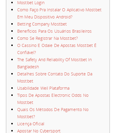
Mostbet Login
Como Faço Pra Instalar O Aplicativo Mostbet
Em Meu Dispositivo Android?
Betting Company Mostbet
Benefícios Para Os Usuários Brasileiros
Como Se Registrar Na Mostbet?
O Cassino E Odaie De Apostas Mostbet É
Confiável?
The Safety And Reliability Of Mostbet In
Bangladesh
Detalhes Sobre Contato Do Suporte Da
Mostbet
Usabilidade Weil Plataforma
Tipos De Apostas Electronic Odds No
Mostbet
Quais Os Métodos De Pagamento No
Mostbet?
Licença Oficial
Apostar No Cybersport