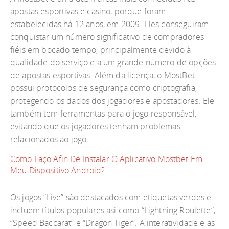
apostas esportivas e casino, porque foram
estabelecidas há 12 anos, em 2009. Eles conseguiram
conquistar um número significativo de compradores
fiéis em bocado tempo, principalmente devido à
qualidade do serviço e a um grande número de opções
de apostas esportivas. Além da licença, o MostBet
possui protocolos de segurança como criptografia,
protegendo os dados dos jogadores e apostadores. Ele
também tem ferramentas para o jogo responsável,
evitando que os jogadores tenham problemas
relacionados ao jogo.
Como Faço Afin De Instalar O Aplicativo Mostbet Em
Meu Dispositivo Android?
Os jogos “Live” são destacados com etiquetas verdes e
incluem títulos populares asi como “Lightning Roulette”,
“Speed Baccarat” e “Dragon Tiger”. A interatividade e as