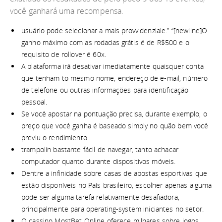
você ganhará uma recompensa.
usuário pode selecionar a mais provvidenziale.” “[newline]O
ganho máximo com as rodadas grátis é de R$500 e o
requisito de rollover é 60x.
A plataforma irá desativar imediatamente quaisquer conta
que tenham to mesmo nome, endereço de e-mail, número
de telefone ou outras informações para identificação
pessoal.
Se você apostar na pontuação precisa, durante exemplo, o
preço que você ganha é baseado simply no quão bem você
previu o rendimiento.
trampolín bastante fácil de navegar, tanto achacar
computador quanto durante dispositivos móveis.
Dentre a infinidade sobre casas de apostas esportivas que
estão disponíveis no País brasileiro, escolher apenas alguma
pode ser alguma tarefa relativamente desafiadora,
principalmente para operating-system iniciantes no setor.
O cassino MostBet Online oferece milhares sobre jogos,