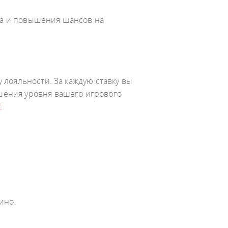
ла и повышения шансов на
 лояльности. За каждую ставку вы
шения уровня вашего игрового
t
.
ино.