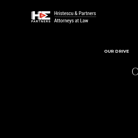
OUR DRIVE
О