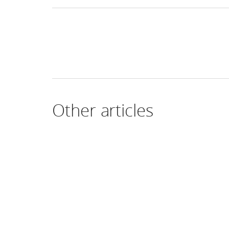
Other articles