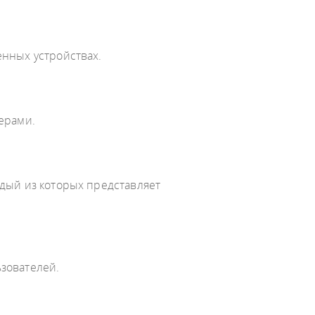
енных устройствах.
ерами.
ждый из которых представляет
ьзователей.