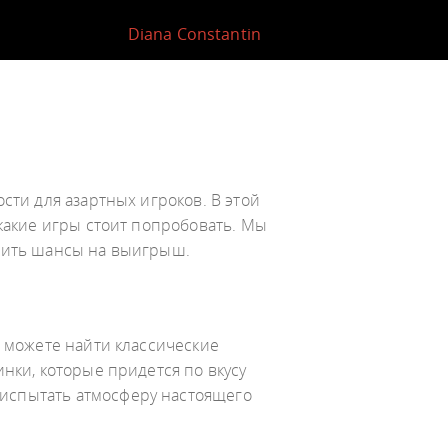
Diana Constantin
сти для азартных игроков. В этой
какие игры стоит попробовать. Мы
ичить шансы на выигрыш.
ы можете найти классические
нки, которые придется по вкусу
испытать атмосферу настоящего