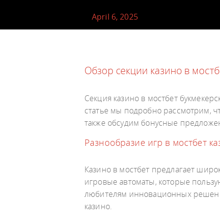
April 6, 2025
Обзор секции казино в мостб
Секция казино в мостбет букмекерс
статье мы подробно рассмотрим, ч
также обсудим бонусные предложен
Разнообразие игр в мостбет ка
Казино в мостбет предлагает широ
игровые автоматы, которые пользу
любителям инновационных решений
казино.