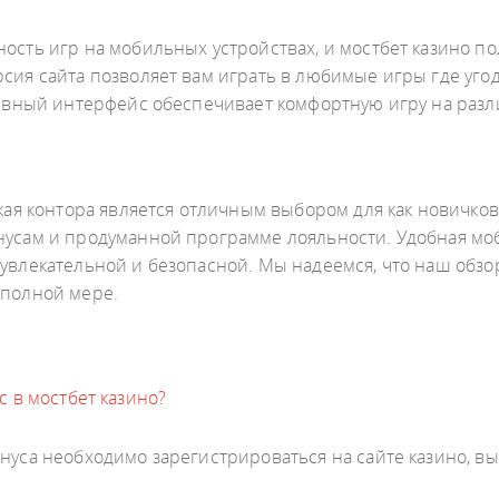
ость игр на мобильных устройствах, и мостбет казино по
ия сайта позволяет вам играть в любимые игры где угод
тивный интерфейс обеспечивает комфортную игру на разл
кая контора является отличным выбором для как новичков
нусам и продуманной программе лояльности. Удобная мо
увлекательной и безопасной. Мы надеемся, что наш обз
 полной мере.
 в мостбет казино?
нуса необходимо зарегистрироваться на сайте казино, в