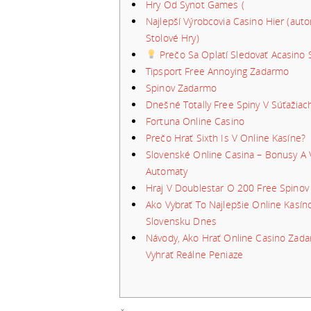
Hry Od Synot Games (
Najlepší Výrobcovia Casino Hier (aut
Stolové Hry)
Prečo Sa Oplatí Sledovať Acasino 
Tipsport Free Annoying Zadarmo
Spinov Zadarmo
Dnešné Totally Free Spiny V Súťažiac
Fortuna Online Casino
Prečo Hrať Sixth Is V Online Kasíne?
Slovenské Online Casina – Bonusy A
Automaty
Hraj V Doublestar O 200 Free Spinov
Ako Vybrať To Najlepšie Online Kasín
Slovensku Dnes
Návody, Ako Hrať Online Casino Zad
Vyhrať Reálne Peniaze