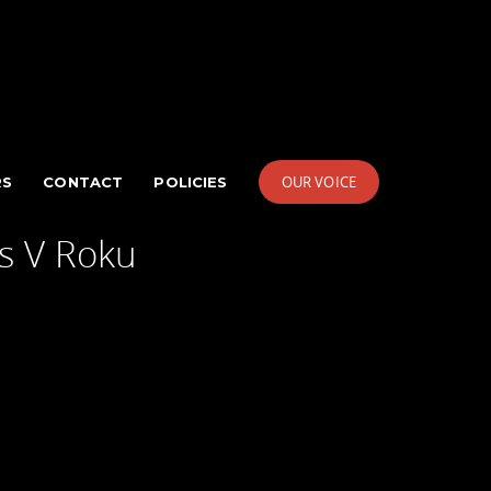
OUR VOICE
RS
CONTACT
POLICIES
Is V Roku