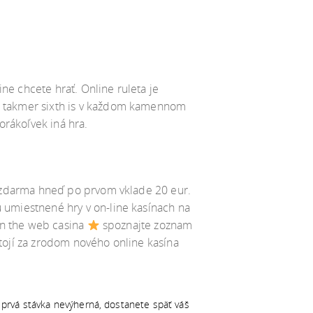
ne chcete hrať. Online ruleta je
ná takmer sixth is v každom kamennom
orákoľvek iná hra.
še zdarma hneď po prvom vklade 20 eur.
ú umiestnené hry v on-line kasínach na
on the web casina
spoznajte zoznam
stojí za zrodom nového online kasína
 prvá stávka nevýherná, dostanete späť váš