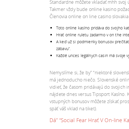
Štandardne môžete vkladať mhh svoj ú
Takmer vždy bude online kasino požad
Členovia online on line casino slovakia
Toto online kasíno pridáva do svojho k
Hrať online ruletu zadarmo v on the int
A keď už si podmienky bonusov prečítate,
zábavu“.
Každé unces legálnych casin má svoje v
Nemyslíme si, že by” “niektoré slovens
má jednoducho niečo. Slovenské online 
vidieť, že časom pridávajú do svojich 
nájdete dnes versus Tipsport Kasíno. 
vstupných bonusov môžete získať prost
späť váš vklad na tiket).
Dá” “Social Fear Hrať V On-line K