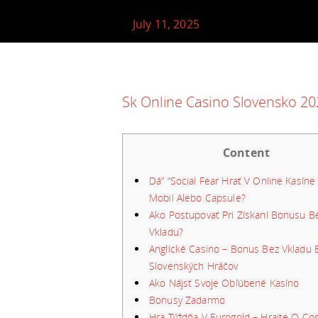
July 11, 2025
Sk Online Casino Slovensko 20
Content
Dá” “Social Fear Hrať V Online Kasíne
Mobil Alebo Capsule?
Ako Postupovať Pri Získaní Bonusu B
Vkladu?
Anglické Casino – Bonus Bez Vkladu 
Slovenských Hráčov
Ako Nájsť Svoje Obľúbené Kasíno
Bonusy Zadarmo
Hra Týždňa V Eurogold – Hrajte O Cos