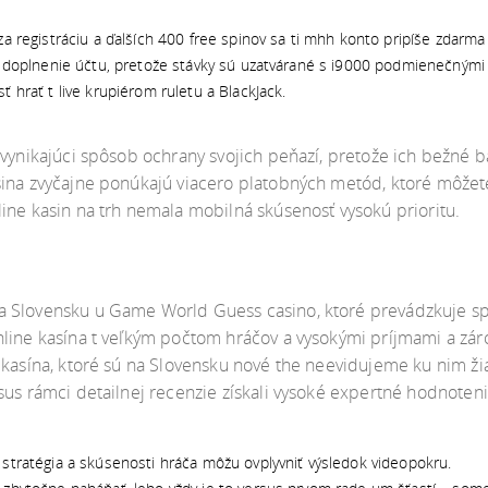
za registráciu a ďalších 400 free spinov sa ti mhh konto pripíše zdarm
a doplnenie účtu, pretože stávky sú uzatvárané s i9000 podmienečnými 
 hrať t live krupiérom ruletu a BlackJack.
 vynikajúci spôsob ochrany svojich peňazí, pretože ich bežné b
sina zvyčajne ponúkajú viacero platobných metód, ktoré môžet
ine kasin na trh nemala mobilná skúsenosť vysokú prioritu.
 Slovensku u Game World Guess casino, ktoré prevádzkuje sp
nline kasína t veľkým počtom hráčov a vysokými príjmami a z
 kasína, ktoré sú na Slovensku nové the neevidujeme ku nim ž
sus rámci detailnej recenzie získali vysoké expertné hodnote
stratégia a skúsenosti hráča môžu ovplyvniť výsledok videopokru.