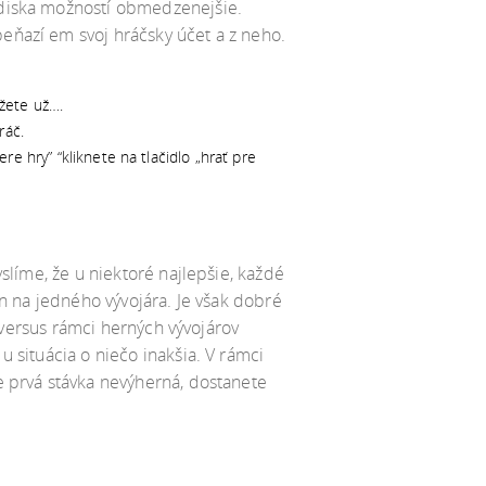
adiska možností obmedzenejšie.
eňazí em svoj hráčsky účet a z neho.
žete už….
ráč.
e hry” “kliknete na tlačidlo „hrať pre
slíme, že u niektoré najlepšie, každé
n na jedného vývojára. Je však dobré
u versus rámci herných vývojárov
 situácia o niečo inakšia. V rámci
e prvá stávka nevýherná, dostanete