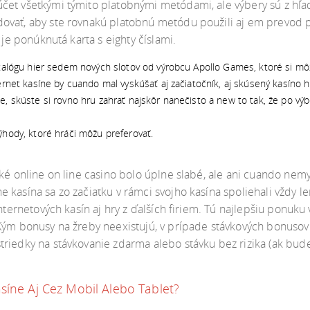
čet všetkými týmito platobnými metódami, ale výbery sú z hľ
ovať, aby ste rovnakú platobnú metódu použili aj em prevod p
 je ponúknutá karta s eighty číslami.
atalógu hier sedem nových slotov od výrobcu Apollo Games, ktoré si mô
ernet kasíne by cuando mal vyskúšať aj začiatočník, aj skúsený kasíno h
 skúste si rovno hru zahrať najskôr nanečisto a new to tak, že po výber
ýhody, ktoré hráči môžu preferovať.
ké online on line casino bolo úplne slabé, ale ani cuando nemy
kasína sa zo začiatku v rámci svojho kasína spoliehali vždy le
internetových kasín aj hry z ďalších firiem. Tú najlepšiu ponuk
Kým bonusy na žreby neexistujú, v prípade stávkových bonusov u
riedky na stávkovanie zdarma alebo stávku bez rizika (ak bud
asíne Aj Cez Mobil Alebo Tablet?