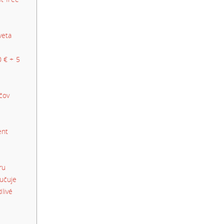
veta
 € + 5
čov
ent
ru
učuje
livé