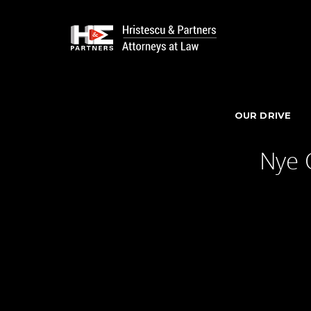
OUR DRIVE
Nye 