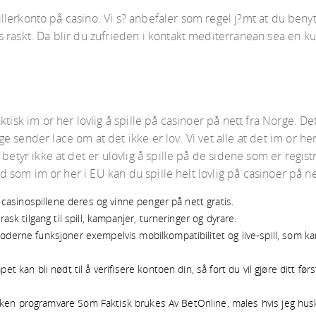
spillerkonto på casino. Vi s? anbefaler som regel j?mt at du beny
raskt. Da blir du zufrieden i kontakt mediterranean sea en ku
ktisk im or her lovlig å spille på casinoer på nett fra Norge.
 sender lace om at det ikke er lov. Vi vet alle at det im or he
betyr ikke at det er ulovlig å spille på de sidene som er regist
nd som im or her i EU kan du spille helt lovlig på casinoer på ne
e casinospillene deres og vinne penger på nett gratis.
ask tilgang til spill, kampanjer, turneringer og dyrare.
oderne funksjoner exempelvis mobilkompatibilitet og live-spill, som k
t kan bli nødt til å verifisere kontoen din, så fort du vil gjøre ditt fø
vilken programvare Som Faktisk brukes Av BetOnline, males hvis jeg huske