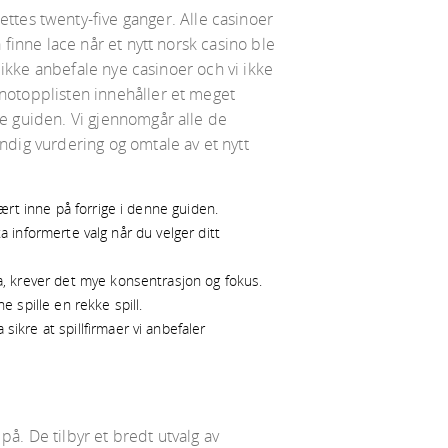
tes twenty-five ganger. Alle casinoer
 finne lace når et nytt norsk casino ble
l ikke anbefale nye casinoer och vi ikke
inotopplisten innehåller et meget
ne guiden. Vi gjennomgår alle de
ndig vurdering og omtale av et nytt
ært inne på forrige i denne guiden.
a informerte valg når du velger ditt
a, krever det mye konsentrasjon og fokus.
e spille en rekke spill.
kre at spillfirmaer vi anbefaler
å. De tilbyr et bredt utvalg av