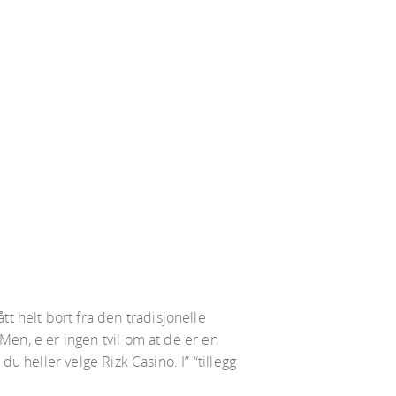
 helt bort fra den tradisjonelle
Men, e er ingen tvil om at de er en
u heller velge Rizk Casino. I” “tillegg