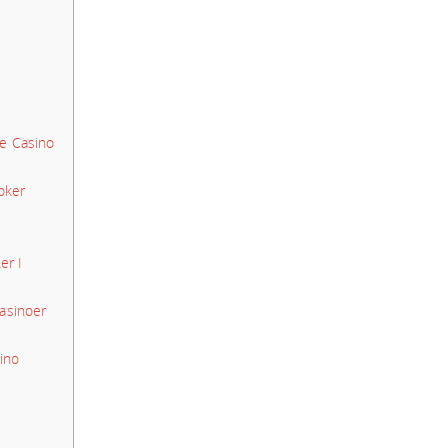
e Casino
oker
er I
Casinoer
ino