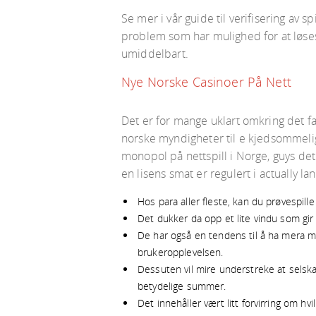
Se mer i vår guide til verifisering av 
problem som har mulighed for at løses 
umiddelbart.
Nye Norske Casinoer På Nett
Det er for mange uklart omkring det fa
norske myndigheter til e kjedsommelige
monopol på nettspill i Norge, guys det 
en lisens smat er regulert i actually la
Hos para aller fleste, kan du prøvespill
Det dukker da opp et lite vindu som gir r
De har også en tendens til å ha mera m
brukeropplevelsen.
Dessuten vil mire understreke at selskape
betydelige summer.
Det innehåller vært litt forvirring om h