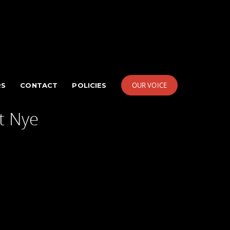
OUR VOICE
RS
CONTACT
POLICIES
t Nye