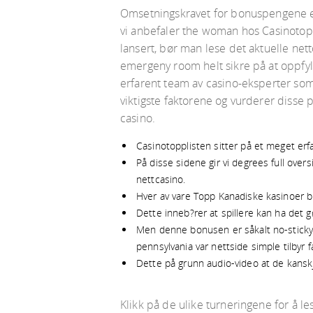
Omsetningskravet for bonuspengene em
vi anbefaler the woman hos Casinotoppli
lansert, bør man lese det aktuelle nett
emergeny room helt sikre på at oppfyl
erfarent team av casino-eksperter som 
viktigste faktorene og vurderer disse 
casino.
Casinotopplisten sitter på et meget erf
På disse sidene gir vi degrees full overs
nettcasino.
Hver av vare Topp Kanadiske kasinoer b
Dette inneb?rer at spillere kan ha det gø
Men denne bonusen er såkalt no-sticky, 
pennsylvania var nettside simple tilbyr 
Dette på grunn audio-video at de kansk
Klikk på de ulike turneringene for å l