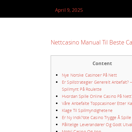
April 9, 2025
Nettcasino Manual Til Beste Ca
Content
Nye Norske Casinoer På Nett
Er Spillstrategier Generelt Anbefalt? 
Spillmynt På Roulette
Hvordan Spille Online Casino På Nett
Våre Anbefalte Toppcasinoer Etter Ka
Klage Til Spillmyndighetene
Er Ny Indk?bte Casino Trygge Å Spill
Pålitelige Leverandører Og Godt Utval
Mobil Casino Og App