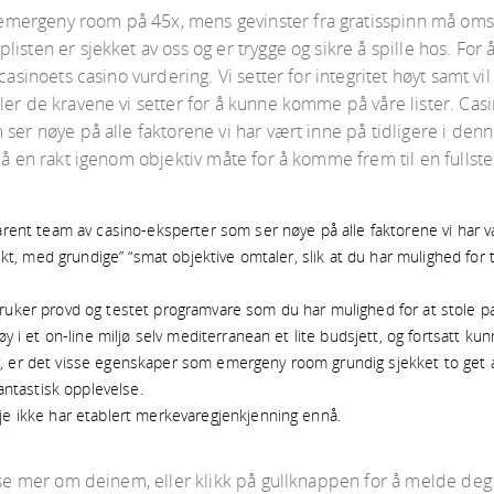
ergeny room på 45x, mens gevinster fra gratisspinn må omset
sten er sjekket av oss og er trygge og sikre å spille hos. For å
casinoets casino vurdering. Vi setter for integritet høyt samt vi
ler de kravene vi setter for å kunne komme på våre lister. Cas
ser nøye på alle faktorene vi har vært inne på tidligere i den
på en rakt igenom objektiv måte for å komme frem til en fullste
arent team av casino-eksperter som ser nøye på alle faktorene vi har v
ikt, med grundige” “smat objektive omtaler, slik at du har mulighed for t
ruker provd og testet programvare som du har mulighed for at stole p
y i et on-line miljø selv mediterranean et lite budsjett, og fortsatt kunn
er det visse egenskaper som emergeny room grundig sjekket to get a si
fantastisk opplevelse.
je ikke har etablert merkevaregjenkjenning ennå.
ese mer om deinem, eller klikk på gullknappen for å melde deg p