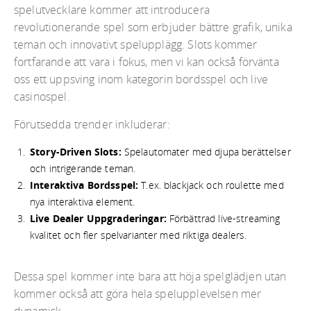
spelutvecklare kommer att introducera
revolutionerande spel som erbjuder bättre grafik, unika
teman och innovativt spelupplägg. Slots kommer
fortfarande att vara i fokus, men vi kan också förvänta
oss ett uppsving inom kategorin bordsspel och live
casinospel.
Förutsedda trender inkluderar:
Story-Driven Slots:
Spelautomater med djupa berättelser
och intrigerande teman.
Interaktiva Bordsspel:
T.ex. blackjack och roulette med
nya interaktiva element.
Live Dealer Uppgraderingar:
Förbättrad live-streaming
kvalitet och fler spelvarianter med riktiga dealers.
Dessa spel kommer inte bara att höja spelglädjen utan
kommer också att göra hela spelupplevelsen mer