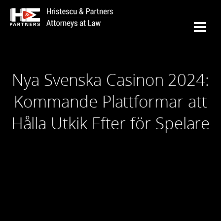
Nya Svenska Casinon 2024:
Kommande Plattformar att
Hålla Utkik Efter för Spelare