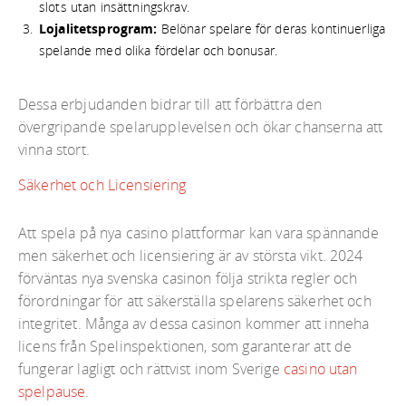
slots utan insättningskrav.
Lojalitetsprogram:
Belönar spelare för deras kontinuerliga
spelande med olika fördelar och bonusar.
Dessa erbjudanden bidrar till att förbättra den
övergripande spelarupplevelsen och ökar chanserna att
vinna stort.
Säkerhet och Licensiering
Att spela på nya casino plattformar kan vara spännande
men säkerhet och licensiering är av största vikt. 2024
förväntas nya svenska casinon följa strikta regler och
förordningar för att säkerställa spelarens säkerhet och
integritet. Många av dessa casinon kommer att inneha
licens från Spelinspektionen, som garanterar att de
fungerar lagligt och rättvist inom Sverige
casino utan
spelpause
.