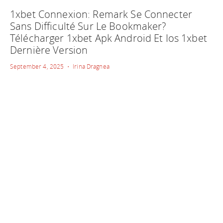
1xbet Connexion: Remark Se Connecter
Sans Difficulté Sur Le Bookmaker?
Télécharger 1xbet Apk Android Et Ios 1xbet
Dernière Version
September 4, 2025 • Irina Dragnea