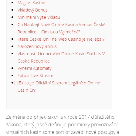
Magius Kasino
Vkladový Bonus
Minimální Výše Vkladu
Co Nabízejí Nové Online Kasina Versus České
Republice – Čím Jsou Výjimečná?
Které České On The Web Casino Je Nejlepší?
Narozeninový Bonus
Vlastnosti Licencování Online Kasin Sixth Is V
České Republice
Výherní Automaty
Fotbal Live Stream
⃣ Existuje Oficiální Seznam Legálních Online
Casin Čr?
Zejména po přijetí sixth is v roce 2017 důležitého
zákona, který jasně definuje podmínky provozování
virtuálních kasin some sort of zavádí nové postupy a