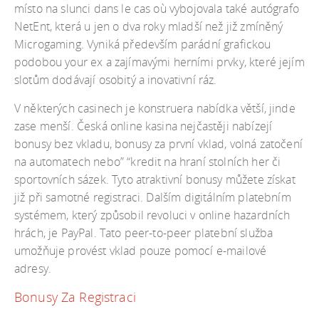
místo na slunci dans le cas où vybojovala také autógrafo
NetEnt, která u jen o dva roky mladší než již zmíněný
Microgaming. Vyniká především parádní grafickou
podobou your ex a zajímavými herními prvky, které jejím
slotům dodávají osobitý a inovativní ráz.
V některých casinech je konstruera nabídka větší, jinde
zase menší. Česká online kasina nejčastěji nabízejí
bonusy bez vkladu, bonusy za první vklad, volná zatočení
na automatech nebo” “kredit na hraní stolních her či
sportovních sázek. Tyto atraktivní bonusy můžete získat
již při samotné registraci. Dalším digitálním platebním
systémem, který způsobil revoluci v online hazardních
hrách, je PayPal. Tato peer-to-peer platební služba
umožňuje provést vklad pouze pomocí e-mailové
adresy.
Bonusy Za Registraci