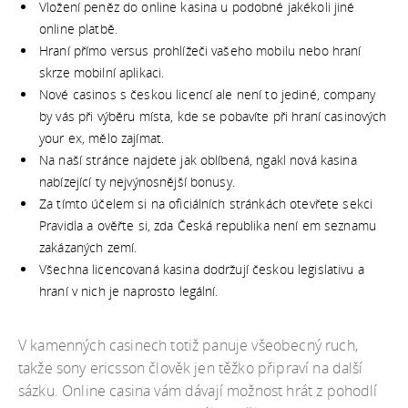
Vložení peněz do online kasina u podobné jakékoli jiné
online platbě.
Hraní přímo versus prohlížeči vašeho mobilu nebo hraní
skrze mobilní aplikaci.
Nové casinos s českou licencí ale není to jediné, company
by vás při výběru místa, kde se pobavíte při hraní casinových
your ex, mělo zajímat.
Na naší stránce najdete jak oblíbená, ngakl nová kasina
nabízející ty nejvýnosnější bonusy.
Za tímto účelem si na oficiálních stránkách otevřete sekci
Pravidla a ověřte si, zda Česká republika není em seznamu
zakázaných zemí.
Všechna licencovaná kasina dodržují českou legislativu a
hraní v nich je naprosto legální.
V kamenných casinech totiž panuje všeobecný ruch,
takže sony ericsson člověk jen těžko připraví na další
sázku. Online casina vám dávají možnost hrát z pohodlí