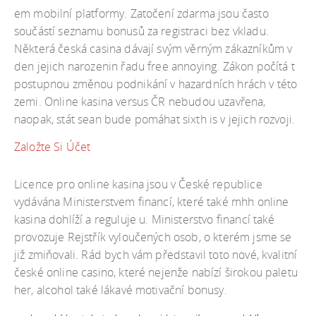
em mobilní platformy. Zatočení zdarma jsou často
součástí seznamu bonusů za registraci bez vkladu.
Některá česká casina dávají svým věrným zákazníkům v
den jejich narozenin řadu free annoying. Zákon počítá t
postupnou změnou podnikání v hazardních hrách v této
zemi. Online kasina versus ČR nebudou uzavřena,
naopak, stát sean bude pomáhat sixth is v jejich rozvoji.
Založte Si Účet
Licence pro online kasina jsou v České republice
vydávána Ministerstvem financí, které také mhh online
kasina dohlíží a reguluje u. Ministerstvo financí také
provozuje Rejstřík vyloučených osob, o kterém jsme se
již zmiňovali. Rád bych vám představil toto nové, kvalitní
české online casino, které nejenže nabízí širokou paletu
her, alcohol také lákavé motivační bonusy.