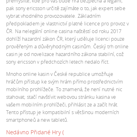
přemýšlíte, kde pro vás bude hra bezpečná a legální,
pak sony ericsson určitě zajímáte o to, jak expert sebe
vybrat vhodného provozovatele. Základním
předpokladem je vlastnictví platné licence pro provoz v
ČR. Na nelegální online casina naštěstí od roku 2017
dohlíží hazardní zákon ČR, který uděluje licenci pouze
prověřeným a důvěryhodným casinům. Český trh online
casin je od novelizace hazardního zákona stabilní, což
sony ericsson v předchozích letech nedalo říct.
Mnoho online kasin v České republice umožňuje
hráčům přístup ke svým hrám přímo prostřednictvím
mobilního prohlížeče. To znamená, že není nutné nic
stahovat; stačí navštívit webovou stránku kasina ve
vašem mobilním prohlížeči, přihlásit ze a začít hrát.
Tento přístup je kompatibilní s většinou moderních
smartphoneů a new tabletů.
Nedávno Přidané Hry (