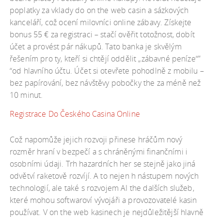
poplatky za vklady do on the web casin a sázkových
kanceláří, což ocení milovníci online zábavy. Získejte
bonus 55 € za registraci – stačí ověřit totožnost, dobít
účet a provést pár nákupů. Tato banka je skvělým
řešením pro ty, kteří si chtějí oddělit „zábavné peníze“”
“od hlavního účtu. Účet si otevřete pohodlně z mobilu –
bez papírování, bez návštěvy pobočky the za méně než
10 minut.
Registrace Do Českého Casina Online
Což napomůže jejich rozvoji přinese hráčům nový
rozměr hraní v bezpečí a s chráněnými finančními i
osobními údaji. Trh hazardních her se stejně jako jiná
odvětví raketově rozvíjí. A to nejen h nástupem nových
technologií, ale také s rozvojem AI the dalších služeb,
které mohou softwaroví vývojáři a provozovatelé kasin
používat. V on the web kasinech je nejdůležitější hlavně