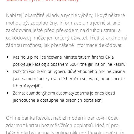
Nabízejí okamžité vklady a rychlé výběry, i když některé
mohou být zpoplatněny. Informace u na jedné straně
zakódována ještě před převodem na druhou stranu a
odkódovat ji může jen určený uživatel. Třetí strana nemá
žádnou možnost, jak přenášené informace dekódovat.
Kasino u plně licencované Ministerstvem financí ČR a
poskytuje katalog s obsahem 500+ the girl na online kasinu.
Dobrým vodítkem při výběru důvěryhodného on-line casina
jsou samotní poskytovatelé herního softwaru, nebo chcete-
li herní vývojáři.
Zahrát cuando výherní automaty zdarma je dnes dosti
jednoduché a dostupné na předních portálech.
Online banka Revolut nabízí moderní bankovní účet
zdarma t kartou bez měsíčních poplatků, ideální pro
běžné platby i actually online nákupy. Revolut neúčtuje