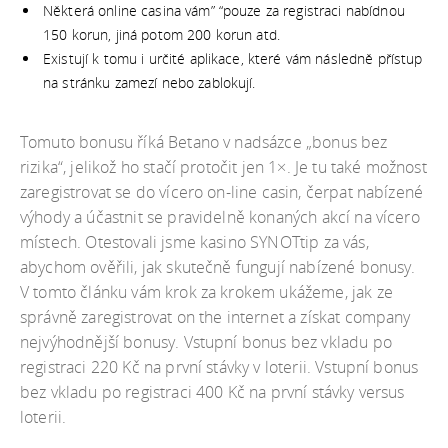
Některá online casina vám” “pouze za registraci nabídnou
150 korun, jiná potom 200 korun atd.
Existují k tomu i určité aplikace, které vám následně přístup
na stránku zamezí nebo zablokují.
Tomuto bonusu říká Betano v nadsázce „bonus bez
rizika“, jelikož ho stačí protočit jen 1×. Je tu také možnost
zaregistrovat se do vícero on-line casin, čerpat nabízené
výhody a účastnit se pravidelně konaných akcí na vícero
místech. Otestovali jsme kasino SYNOTtip za vás,
abychom ověřili, jak skutečně fungují nabízené bonusy.
V tomto článku vám krok za krokem ukážeme, jak ze
správně zaregistrovat on the internet a získat company
nejvýhodnější bonusy. Vstupní bonus bez vkladu po
registraci 220 Kč na první stávky v loterii. Vstupní bonus
bez vkladu po registraci 400 Kč na první stávky versus
loterii.