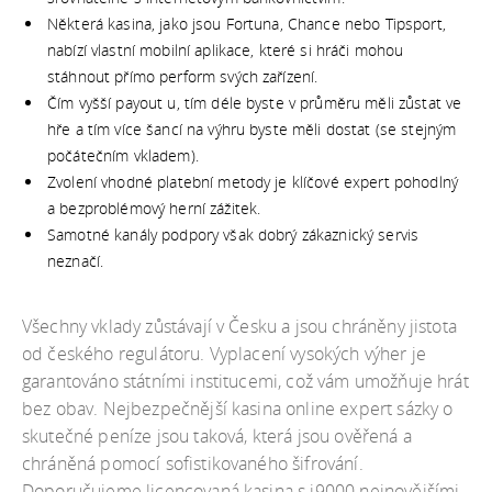
Některá kasina, jako jsou Fortuna, Chance nebo Tipsport,
nabízí vlastní mobilní aplikace, které si hráči mohou
stáhnout přímo perform svých zařízení.
Čím vyšší payout u, tím déle byste v průměru měli zůstat ve
hře a tím více šancí na výhru byste měli dostat (se stejným
počátečním vkladem).
Zvolení vhodné platební metody je klíčové expert pohodlný
a bezproblémový herní zážitek.
Samotné kanály podpory však dobrý zákaznický servis
neznačí.
Všechny vklady zůstávají v Česku a jsou chráněny jistota
od českého regulátoru. Vyplacení vysokých výher je
garantováno státními institucemi, což vám umožňuje hrát
bez obav. Nejbezpečnější kasina online expert sázky o
skutečné peníze jsou taková, která jsou ověřená a
chráněná pomocí sofistikovaného šifrování.
Doporučujeme licencovaná kasina s i9000 nejnovějšími