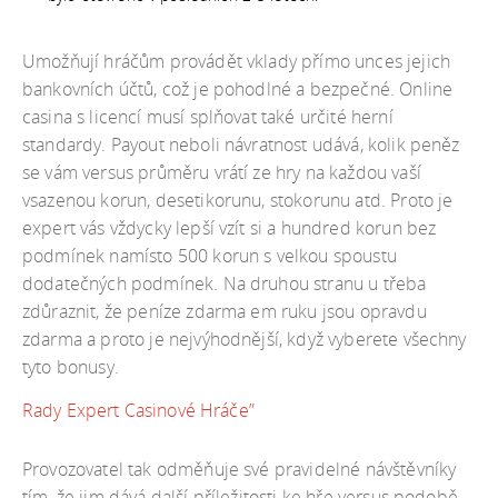
Umožňují hráčům provádět vklady přímo unces jejich
bankovních účtů, což je pohodlné a bezpečné. Online
casina s licencí musí splňovat také určité herní
standardy. Payout neboli návratnost udává, kolik peněz
se vám versus průměru vrátí ze hry na každou vaší
vsazenou korun, desetikorunu, stokorunu atd. Proto je
expert vás vždycky lepší vzít si a hundred korun bez
podmínek namísto 500 korun s velkou spoustu
dodatečných podmínek. Na druhou stranu u třeba
zdůraznit, že peníze zdarma em ruku jsou opravdu
zdarma a proto je nejvýhodnější, když vyberete všechny
tyto bonusy.
Rady Expert Casinové Hráče”
Provozovatel tak odměňuje své pravidelné návštěvníky
tím, že jim dává další příležitosti ke hře versus podobě