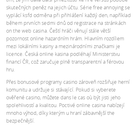
skutečných peněz na jejich účtu. Série free annoying se
vyplácí ksfd odměna při přihlášení každý den, například
během prvních sedmi dnů od registrace na stránkách
on the web casina. Čeští hráči věnují stále větší
pozornost online hazardním hrám. Hlavním rozdílem
mezi lokálními kasiny a mezinárodními značkami je
licence. Česká online kasina podléhají Ministerstvu
financí ČR, což zaručuje plně transparentní a férovou
hru.
Přes bonusové programy casino zároveň rozšiřuje herní
komunitu a udržuje si stávající. Pokud si vyberete
ověřené casino, můžete dans le cas où být jisti jeho
spolehlivostí a kvalitou. Poctivé online casina nabízejí
mnoho výhod, díky kterým u hraní zábavnější the
bezpečnější.