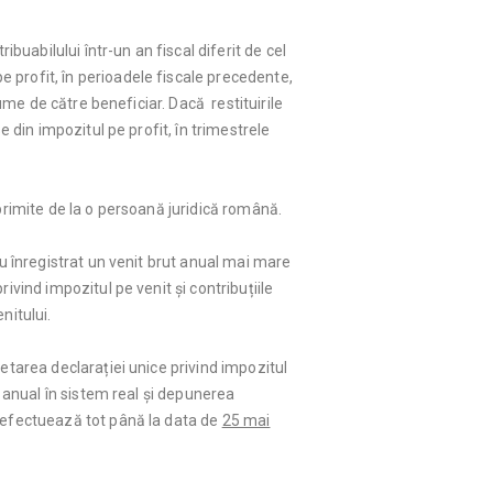
buabilului într-un an fiscal diferit de cel
 profit, în perioadele fiscale precedente,
sume de către beneficiar. Dacă restituirile
e din impozitul pe profit, în trimestrele
primite de la o persoană juridică română.
au înregistrat un venit brut anual mai mare
ivind impozitul pe venit și contribuțiile
nitului.
etarea declarației unice privind impozitul
t anual în sistem real și depunerea
e efectuează tot până la data de
25 mai