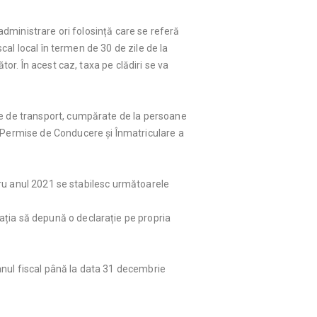
 administrare ori folosință care se referă
scal local în termen de 30 de zile de la
tor. În acest caz, taxa pe clădiri se va
ce de transport, cumpărate de la persoane
m Permise de Conducere și Înmatriculare a
ntru anul 2021 se stabilesc următoarele
gația să depună o declarație pe propria
ganul fiscal până la data 31 decembrie