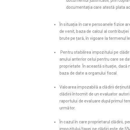
documentul justificativ, prin copia
documentația care atestă plata ac
În situația în care persoanele fizice a
de venit, baza de calcul al contribuției
brute pe țară, în vigoare la termenul 
Pentru stabilirea impozitului pe clădir
anului anterior celui pentru care se da
proprietate. În această situație, dacă
baza de date a organului fiscal.
Valoarea impozabilă a clădirii deținut
clădirii întocmit de un evaluator autori
raportului de evaluare
după
primul ter
următor.
În cazul în care proprietarul clădirii,
impozitului/taxei pe clădiri este de 5%