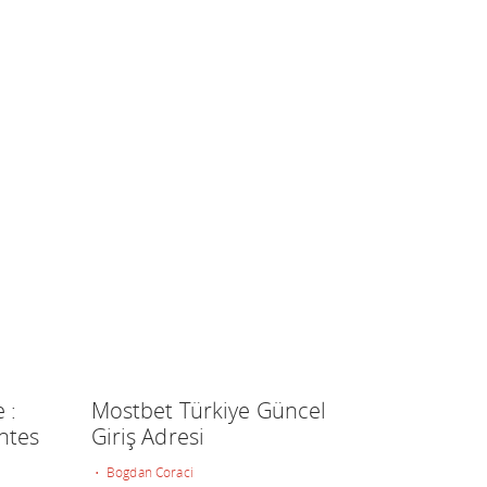
 :
Mostbet Türkiye Güncel
ntes
Giriş Adresi
• Bogdan Coraci