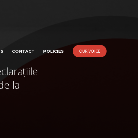
OUR VOICE
RS
CONTACT
POLICIES
larațiile
de la