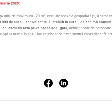
anuarie 2020:
2
față utilă de maximum 120 m
, exclusiv anexele gospodărești, a căror va
.000 de euro – echivalent în lei stabilit la cursul de schimb comu
rui an, exclusiv taxa pe valoarea adăugată,
achiziționate de persoane 
 aplică numai în cazul locuințelor care în momentul vânzării pot fi locu