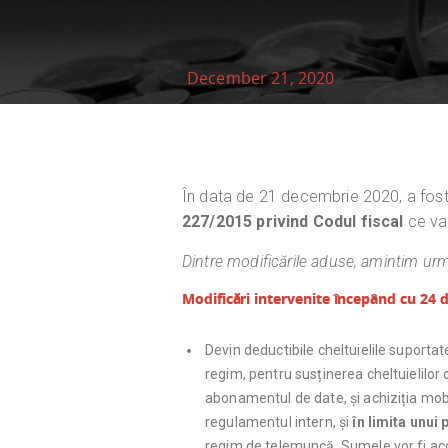
December 21, 2020
În data de 21 decembrie 2020, a fost 
227/2015 privind Codul fiscal
ce v
Dintre modificările aduse, amintim ur
Modificări intervenite începând cu 24
Devin deductibile c
heltuielile suporta
regim, pentru susținerea cheltuielilor cu
abonamentul de date, și achiziția mobi
regulamentul intern, și
în limita unui 
regim de telemuncă. Sumele vor fi ac