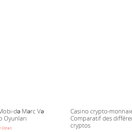
 Mobi-də Mərc Və
Casino crypto-monnaie
o Oyunları
Comparatif des différe
cryptos
 Coraci