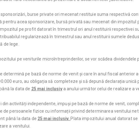
i sponsorizări, burse private ori mecenat restituie suma respectivă contri
ă pentru acea sponsorizare, bursă privată sau mecenat din impozitul pe
mpozitul pe profit datorat în trimestrul ori anul restituirii respectivei 
tribuabilul regularizează în trimestrul sau anul restituirii sumele dedus
ă de lege.
ozitului pe veniturile microîntreprinderilor, se vor scădea dividendele 
 se determină pe bază de norme de venit și care în anul fiscal anterior 
00.000 euro, au obligația să completeze și să depună declarația unică pr
 până la data de
25 mai
inclusiv
a anului următor celui de realizare a ve
uri din activități independente, impuși pe bază de norme de venit, compl
ate de persoanele fizice cu informații privind determinarea venitului ne
ent până la data de
25 mai
inclusiv.
Plata impozitului anual datorat s
zare a venitului.