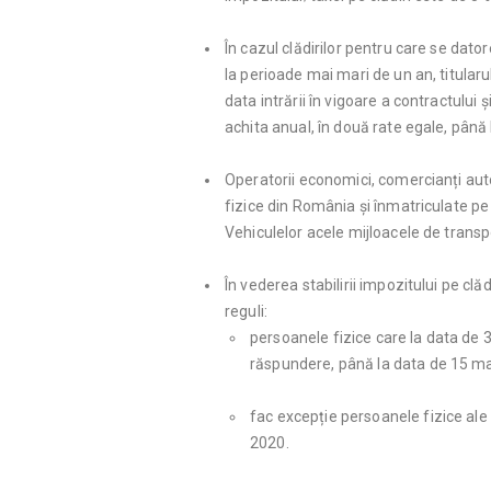
În cazul clădirilor pentru care se dato
la perioade mai mari de un an, titularul
data intrării în vigoare a contractului 
achita anual, în două rate egale, până 
Operatorii economici, comercianți aut
fizice din România și înmatriculate p
Vehiculelor acele mijloacele de transp
În vederea stabilirii impozitului pe cl
reguli:
persoanele fizice care la data de 
răspundere, până la data de 15 mart
fac excepție persoanele fizice ale
2020.