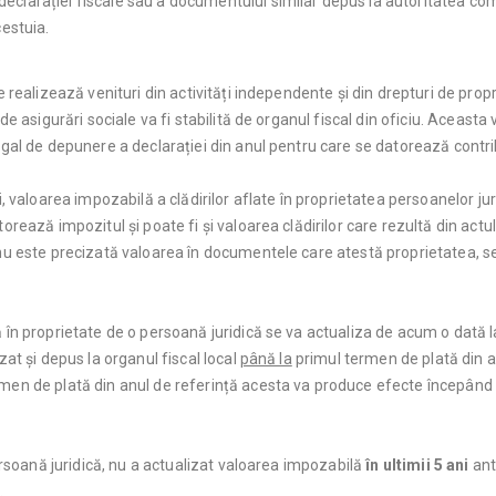
 declarației fiscale sau a documentului similar depus la autoritatea co
estuia.
re realizează venituri din activități independente și din drepturi de pro
 de asigurări sociale va fi stabilită de organul fiscal din oficiu. Aceast
legal de depunere a declarației din anul pentru care se datorează contri
i, valoarea impozabilă a clădirilor aflate în proprietatea persoanelor j
torează impozitul și poate fi și valoarea clădirilor care rezultă din actu
 nu este precizată valoarea în documentele care atestă proprietatea, se 
ă în proprietate de o persoană juridică se va actualiza de acum o dată 
zat și depus la organul fiscal local
până la
primul termen de plată din an
men de plată din anul de referință acesta va produce efecte începând c
 persoană juridică, nu a actualizat valoarea impozabilă
în ultimii 5 ani
ant
.