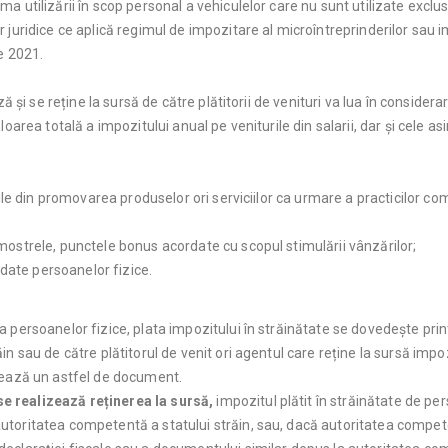
 utilizării în scop personal a vehiculelor care nu sunt utilizate exclusi
juridice ce aplică regimul de impozitare al microîntreprinderilor sau im
e 2021.
ă și se reține la sursă de către plătitorii de venituri va lua în considerare
oarea totală a impozitului anual pe veniturile din salarii, dar și cele asi
rile din promovarea produselor ori serviciilor ca urmare a practicilor co
, mostrele, punctele bonus acordate cu scopul stimulării vânzărilor;
date persoanelor fizice.
 persoanelor fizice, plata impozitului în străinătate se dovedește print
n sau de către plătitorul de venit ori agentul care reține la sursă impozi
rează un astfel de document.
se realizează reținerea la sursă,
impozitul plătit în străinătate de pe
 autoritatea competentă a statului străin, sau, dacă autoritatea compet