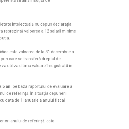
mpetentă străină însoțită de
prietate intelectuală nu depun declarația
a va reprezintă valoarea a 12 salarii minime
buția.
uridice este valoarea de la 31 decembrie a
l prin care se transferă dreptul de
va utiliza ultima valoare înregistrată în
la
5 ani
pe baza raportului de evaluare a
ul de referință. În situația depunerii
u data de 1 ianuarie a anului fiscal
eriori anului de referință, cota