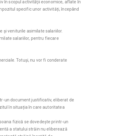
v în scopul activităţii economice, aflate în
pozitul specific unor activități, începând
 și veniturile asimilate salariilor.
milate salariilor, pentru fiecare
merciale. Totuși, nu vor fi conderate
r-un document justificativ, eliberat de
tul în situația în care autoritatea
rsoana fizică se dovedește printr-un
entă a statului străin nu eliberează