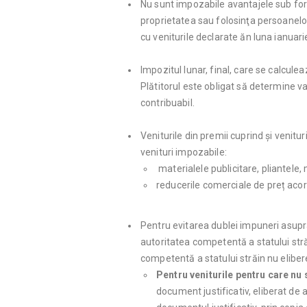
Nu sunt impozabile avantajele sub forma
proprietatea sau folosinţa persoanelor 
cu veniturile declarate ăn luna ianuari
Impozitul lunar, final, care se calculeaz
Plătitorul este obligat să determine val
contribuabil.
Veniturile din premii cuprind și venitu
venituri impozabile:
materialele publicitare, pliantele
reducerile comerciale de preț acor
Pentru evitarea dublei impuneri asupra
autoritatea competentă a statului străi
competentă a statului străin nu elibe
Pentru veniturile pentru care nu 
document justificativ, eliberat de