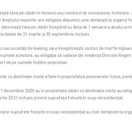
rează taxa pe clădiri în temeiul unui contract de concesiune, închiriere,
 dreptului respectiv are obligația depunerii unei declarații la organul fi
și datorează taxa pe clădiri începând cu data de 1 ianuarie a anului urmă
la datele de 31 martie și 30 septembrie, inclusiv.
o sau societăți de leasing, care înregistrează ca stoc de marfă mijloa
e numele acestora, au obligația să radieze din evidența Direcției Regi
ort de pe numele foștilor proprietari.
ădirile cu destinație mixtă aflate în proprietatea persoanelor fizice, pe
31 decembrie 2020 au în proprietate clădiri cu destinație mixtă au obli
ie 2021 inclusiv, privind suprafața folosită în scop nerezidențial;
 căror suprafețe folosite în scop nerezidențial au fost declarate la or