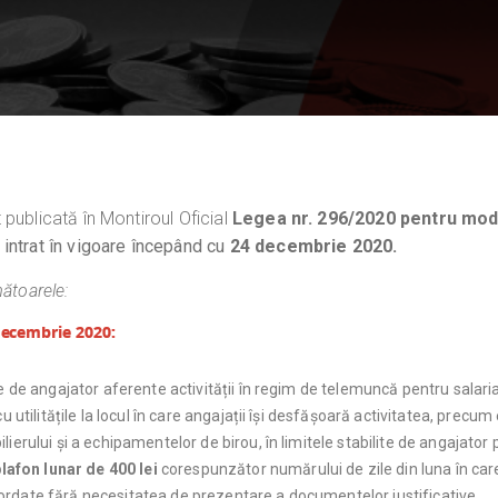
publicată în Montiroul Oficial
Legea nr. 296/2020 pentru modi
a
intrat în vigoare începând cu
24 decembrie 2020.
mătoarele:
 decembrie 2020:
te de angajator aferente activității în regim de telemuncă pentru salaria
 utilitățile la locul în care angajații își desfășoară activitatea, precum e
lierului și a echipamentelor de birou, în limitele stabilite de angajato
plafon lunar de 400 lei
corespunzător numărului de zile din luna în car
ordate fără necesitatea de prezentare a documentelor justificative.