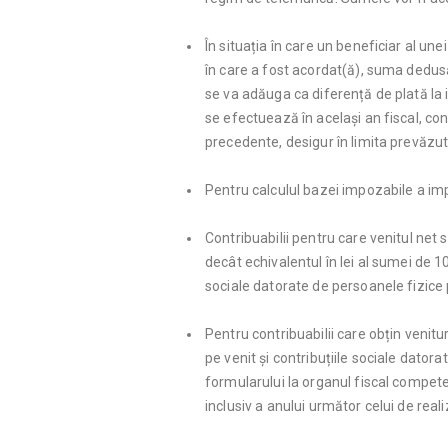
În situația în care un beneficiar al une
în care a fost acordat(ă), suma dedus
se va adăuga ca diferență de plată la i
se efectuează în același an fiscal, con
precedente, desigur în limita prevăzut
Pentru calculul bazei impozabile a imp
Contribuabilii pentru care venitul net
decât echivalentul în lei al sumei de 1
sociale datorate de persoanele fizice
Pentru contribuabilii care obțin venit
pe venit și contribuțiile sociale dator
formularului la organul fiscal compet
inclusiv a anului următor celui de reali