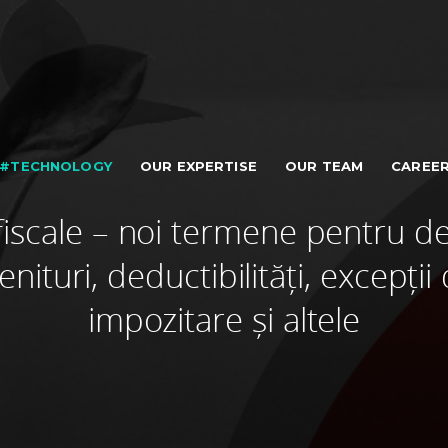
#TECHNOLOGY
OUR EXPERTISE
OUR TEAM
CAREE
fiscale – noi termene pentru dec
enituri, deductibilități, excepții 
impozitare și altele