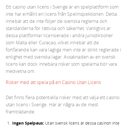
Ett casino utan licens i Sverige är en spelplattform som
inte har erhållit en licens från Spelinspektionen. Detta
innebär att de inte följer de svenska reglerna och
standarderna för rättvisa och säkerhet. Vanligtvis är
dessa plattformar licensierade i andra jurisdiktioner
som Malta eller Curacao, vilket innebär att de
fortfarande kan vara lagliga men inte är strikt reglerade i
enlighet med svenska lagar. Avsaknaden av en svensk
licens kan dock innebära risker som spelarna bör vara
medvetna om.
Risker med att spela på en Casino Utan Licens
Det finns flera potentiella risker med att välja ett casino
utan licens i Sverige. Här är några av de mest
framträdande:
Ingen Spelpaus:
Utan svensk licens är dessa casinon inte