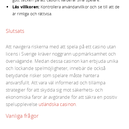
Läs villkoren:
Kontrollera användarvillkor och se till att de
är rimliga och rättvisa.
Slutsats
Att navigera riskerna med att spela på ett casino utan
licens i Sverige kräver noggrann uppmärksamhet och
övervägande. Medan dessa casinon kan erbjuda unika
och lockande spelmöjligheter, innebär de också
betydande risker som spelare måste hantera
ansvarsfullt. Att vara väl informerad och tillämpa
strategier för att skydda sig mot säkerhets- och
ekonomiska faror är avgörande för att säkra en positiv
spelupplevelse
utländska casinon
.
Vanliga frågor