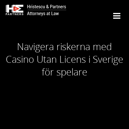
Navigera riskerna med
Casino Utan Licens i Sverige
för spelare