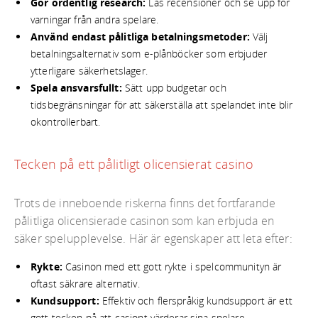
Gör ordentlig research:
Läs recensioner och se upp för
varningar från andra spelare.
Använd endast pålitliga betalningsmetoder:
Välj
betalningsalternativ som e-plånböcker som erbjuder
ytterligare säkerhetslager.
Spela ansvarsfullt:
Sätt upp budgetar och
tidsbegränsningar för att säkerställa att spelandet inte blir
okontrollerbart.
Tecken på ett pålitligt olicensierat casino
Trots de inneboende riskerna finns det fortfarande
pålitliga olicensierade casinon som kan erbjuda en
säker spelupplevelse. Här är egenskaper att leta efter:
Rykte:
Casinon med ett gott rykte i spelcommunityn är
oftast säkrare alternativ.
Kundsupport:
Effektiv och flerspråkig kundsupport är ett
gott tecken på att casiont värderar sina spelare.