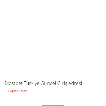
Mostbet Türkiye Güncel Giriş Adresi
• Bogdan Coraci