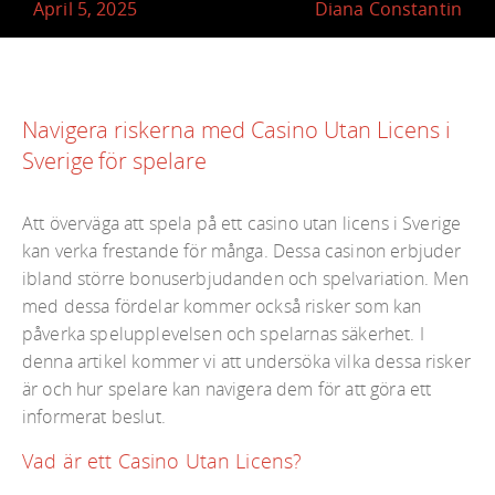
April 5, 2025
Diana Constantin
Navigera riskerna med Casino Utan Licens i
Sverige för spelare
Att överväga att spela på ett casino utan licens i Sverige
kan verka frestande för många. Dessa casinon erbjuder
ibland större bonuserbjudanden och spelvariation. Men
med dessa fördelar kommer också risker som kan
påverka spelupplevelsen och spelarnas säkerhet. I
denna artikel kommer vi att undersöka vilka dessa risker
är och hur spelare kan navigera dem för att göra ett
informerat beslut.
Vad är ett Casino Utan Licens?