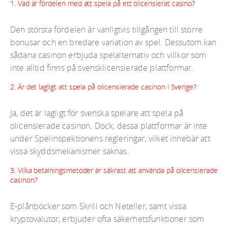
1. Vad är fördelen med att spela på ett olicensierat casino?
Den största fördelen är vanligtvis tillgången till större
bonusar och en bredare variation av spel. Dessutom kan
sådana casinon erbjuda spelalternativ och villkor som
inte alltid finns på svensklicensierade plattformar.
2. Är det lagligt att spela på olicensierade casinon i Sverige?
Ja, det är lagligt för svenska spelare att spela på
olicensierade casinon. Dock, dessa plattformar är inte
under Spelinspektionens regleringar, vilket innebär att
vissa skyddsmekanismer saknas.
3. Vilka betalningsmetoder är säkrast att använda på olicensierade
casinon?
E-plånböcker som Skrill och Neteller, samt vissa
kryptovalutor, erbjuder ofta säkerhetsfunktioner som