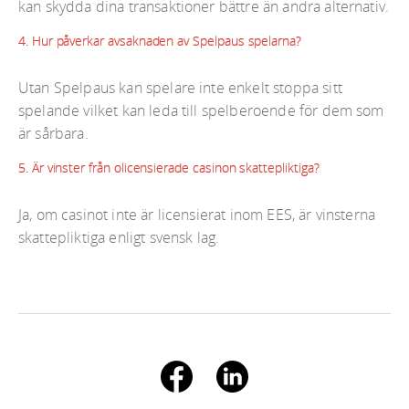
kan skydda dina transaktioner bättre än andra alternativ.
4. Hur påverkar avsaknaden av Spelpaus spelarna?
Utan Spelpaus kan spelare inte enkelt stoppa sitt
spelande vilket kan leda till spelberoende för dem som
är sårbara.
5. Är vinster från olicensierade casinon skattepliktiga?
Ja, om casinot inte är licensierat inom EES, är vinsterna
skattepliktiga enligt svensk lag.