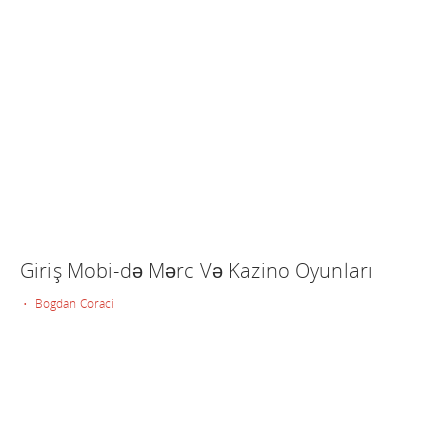
Giriş Mobi-də Mərc Və Kazino Oyunları
• Bogdan Coraci