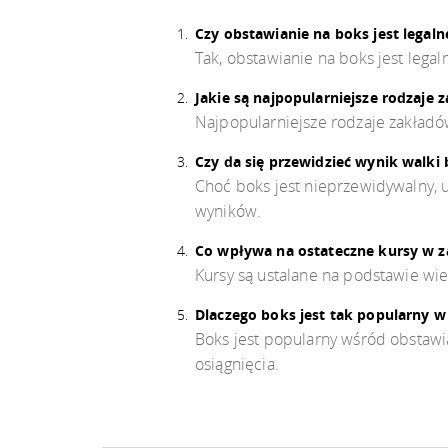
Czy obstawianie na boks jest legaln
Tak, obstawianie na boks jest lega
Jakie są najpopularniejsze rodzaje
Najpopularniejsze rodzaje zakładów
Czy da się przewidzieć wynik walki 
Choć boks jest nieprzewidywalny, 
wyników.
Co wpływa na ostateczne kursy w z
Kursy są ustalane na podstawie wie
Dlaczego boks jest tak popularny 
Boks jest popularny wśród obstawi
osiągnięcia.