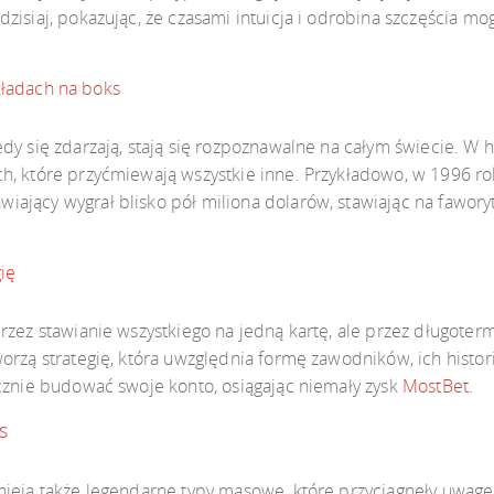
zisiaj, pokazując, że czasami intuicja i odrobina szczęścia m
ładach na boks
dy się zdarzają, stają się rozpoznawalne na całym świecie. W 
h, które przyćmiewają wszystkie inne. Przykładowo, w 1996 ro
jący wygrał blisko pół miliona dolarów, stawiając na faworyt
ię
rzez stawianie wszystkiego na jedną kartę, ale przez długoterm
orzą strategię, która uwzględnia formę zawodników, ich histori
cznie budować swoje konto, osiągając niemały zysk
MostBet
.
s
nieją także legendarne typy masowe, które przyciągnęły uwagę