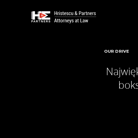
OUR DRIVE
Najwię
boks