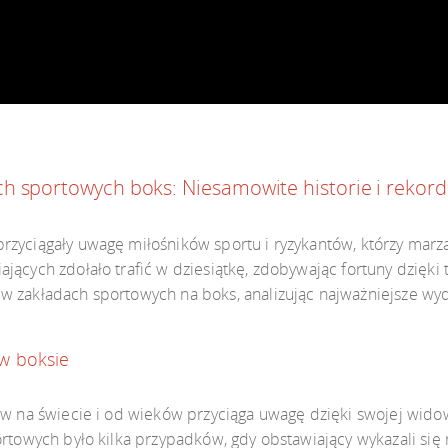
ch sportowych boks: Niesamowite historie i reko
rzyciągały uwagę miłośników sportu i ryzykantów, którzy mar
jących zdołało trafić w dziesiątkę, zdobywając fortuny dzięki
 zakładach sportowych na boks, analizując najważniejsze wyda
 w boksie
tów na świecie i od wieków przyciąga uwagę dzięki swojej wi
ortowych było kilka przypadków, gdy obstawiający wykazali si