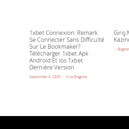
1xbet Connexion: Remark
Giriş
Se Connecter Sans Difficulté
Kazin
Sur Le Bookmaker?
• Bogdan
Télécharger 1xbet Apk
Android Et Ios 1xbet
Dernière Version
September 4, 2025 • Irina Dragnea