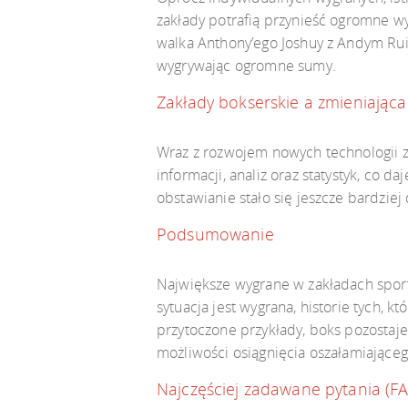
zakłady potrafią przynieść ogromne wy
walka Anthony’ego Joshuy z Andym Rui
wygrywając ogromne sumy.
Zakłady bokserskie a zmieniająca
Wraz z rozwojem nowych technologii z
informacji, analiz oraz statystyk, co
obstawianie stało się jeszcze bardziej
Podsumowanie
Największe wygrane w zakładach sporto
sytuacja jest wygrana, historie tych, k
przytoczone przykłady, boks pozostaj
możliwości osiągnięcia oszałamiające
Najczęściej zadawane pytania (F