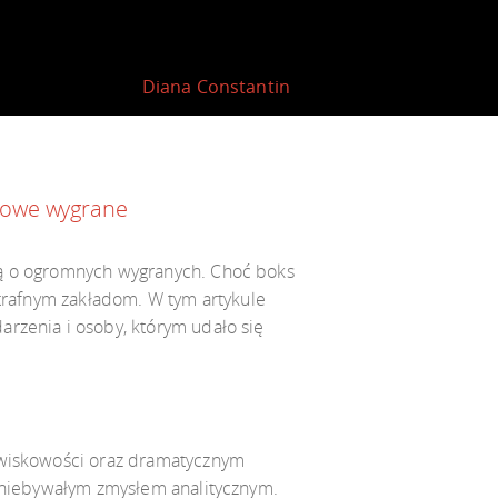
Diana Constantin
rdowe wygrane
zą o ogromnych wygranych. Choć boks
 trafnym zakładom. W tym artykule
rzenia i osoby, którym udało się
dowiskowości oraz dramatycznym
ę niebywałym zmysłem analitycznym.