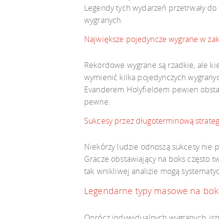
Legendy tych wydarzeń przetrwały do d
wygranych.
Największe pojedyncze wygrane w zak
Rekordowe wygrane są rzadkie, ale kie
wymienić kilka pojedynczych wygranyc
Evanderem Holyfieldem pewien obstawia
pewne.
Sukcesy przez długoterminową strateg
Niekórzy ludzie odnoszą sukcesy nie p
Gracze obstawiający na boks często tw
tak wnikliwej analizie mogą systematy
Legendarne typy masowe na bok
Oprócz indywidualnych wygranych, ist