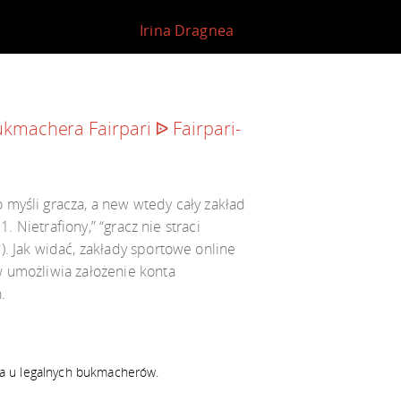
Irina Dragnea
kmachera Fairpari ᐉ Fairpari-
myśli gracza, a new wtedy cały zakład
. Nietrafiony,” “gracz nie straci
. Jak widać, zakłady sportowe online
w umożliwia założenie konta
.
na u legalnych bukmacherów.