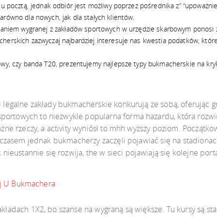
atu pocztą, jednak odbiór jest możliwy poprzez pośrednika z” “upoważn
równo dla nowych, jak dla stałych klientów.
iczaniem wygranej z zakładów sportowych w urzędzie skarbowym ponos
herskich zazwyczaj najbardziej interesuje nas kwestia podatków, któ
owy, czy banda T20, prezentujemy najlepsze typy bukmacherskie na kryk
 i legalne zakłady bukmacherskie konkurują ze sobą, oferując 
portowych to niezwykle popularna forma hazardu, która rozwin
 różne rzeczy, a activity wyniósł to mhh wyższy poziom. Począ
 Z czasem jednak bukmacherzy zaczęli pojawiać się na stadionac
eustannie się rozwija, the w sieci pojawiają się kolejne por
ej U Bukmachera
zakładach 1X2, bo szanse na wygraną są większe. Tu kursy są s