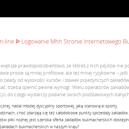
n-line ᐉ Logowanie Mhh Stronie Internetowego Bu
większe prawdopodobieństwo, że któreś z nich pójdzie nie po 
owe proste są mniej profitowe, ale też mniej ryzykowne – jeśli 1
to zależy od wysokości kursów i stawek pojedynczych zakładów)
awiać, trzeba spełnić pewne wymogi. Wielu operatorów zakładó
acji), do czego wystarczy podanie swoich podstawowych danych
znej, nadal młodej dyscypliny sportowej, jaką stanowią e-sporty.
dzinach, choć zdarzają się też całodobowe punkty sprzedaży zakładów.
zów piłki nożnej jest szeroka oferta zakładów bukmacherskich dostęp
w zakładach bukmacherskich w naszym kraju?