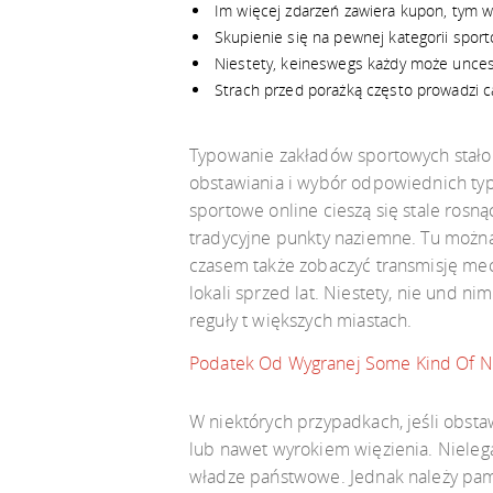
Im więcej zdarzeń zawiera kupon, tym wi
Skupienie się na pewnej kategorii spor
Niestety, keineswegs każdy może unces 
Strach przed porażką często prowadzi car
Typowanie zakładów sportowych stało
obstawiania i wybór odpowiednich t
sportowe online cieszą się stale rosn
tradycyjne punkty naziemne. Tu można
czasem także zobaczyć transmisję me
lokali sprzed lat. Niestety, nie und 
reguły t większych miastach.
Podatek Od Wygranej Some Kind Of N
W niektórych przypadkach, jeśli obsta
lub nawet wyrokiem więzienia. Nieleg
władze państwowe. Jednak należy pami