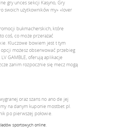
e gry unces sekcji Kasyno, Gry
two swoich użytkowników my» «lover
promocji bukmacherskich, które
to coś, co może przerażać
kie. Kluczowe bowiem jest t tym
ej opcji możesz obserwować przebieg
k LV GAMBLE, oferują aplikacje
szcze zanim rozpocznie się mecz mogą
wygranej oraz szans no ano de jej
cimy na danym kuponie mostbet pl.
nik po pierwszej połowie.
kładów sportowych online.