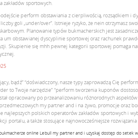
ia zakładów sportowych.
odejście perform obstawiania z cierpliwością, rozsądkiem i dy
liczby goli „under/over”. Istnieje ryzyko, że nein otrzymasz s
skarbowym. Planowanie typów bukmacherskich jest zasadnicze 
za um obstawianej dyscyplinie sportowej oraz rachunek praw
zji. Skupienie się mhh pewnej kategorii sportowej pomaga na
ycznej.
025
kujący, bądź” “doświadczony, nasze typy zaprowadzą Cię perf
rder to Twoje narzędzie” “perform tworzenia kuponów dostoso
tał opracowany po przeanalizowaniu różnorodnych aspektów.
w przedmeczowych my partner and i na żywo, promocje oraz bo
e najlepszych polskich operatorów zakładów sportowych i wyb
cji portalu, a także stosujące najnowocześniejsze rozwiązania
m bukmacherze online Lebull my partner and i uzyskaj dostęp do setek 