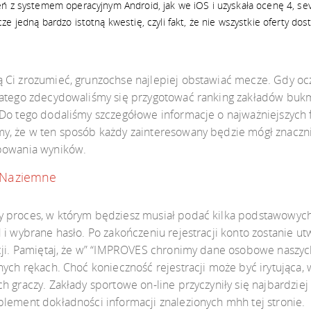
ń z systemem operacyjnym Android, jak we iOS i uzyskała ocenę 4, sev
e jedną bardzo istotną kwestię, czyli fakt, że nie wszystkie oferty do
Ci zrozumieć, grunzochse najlepiej obstawiać mecze. Gdy ocze
latego zdecydowaliśmy się przygotować ranking zakładów bukma
Do tego dodaliśmy szczegółowe informacje o najważniejszych f
y, że w ten sposób każdy zainteresowany będzie mógł znacznie
ypowania wyników.
 Naziemne
 proces, w którym będziesz musiał podać kilka podstawowych i
 i wybrane hasło. Po zakończeniu rejestracji konto zostanie u
kcji. Pamiętaj, że w” “IMPROVES chronimy dane osobowe naszyc
nych rękach. Choć konieczność rejestracji może być irytująca,
h graczy. Zakłady sportowe on-line przyczyniły się najbardzie
lement dokładności informacji znalezionych mhh tej stronie.