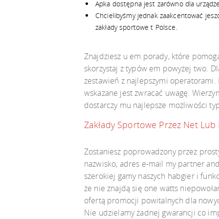
Apka dostępna jest zarówno dla urządze
Chcielibyśmy jednak zaakcentować jeszcz
zakłady sportowe t Polsce.
Znajdziesz u em porady, które pomogą 
skorzystaj z typów em powyżej two. D
zestawień z najlepszymi operatorami. 
wskazane jest zwracać uwagę. Wierzym
dostarczy mu najlepsze możliwości t
Zakłady Sportowe Przez Net Lub
Zostaniesz poprowadzony przez prosty
nazwisko, adres e-mail my partner and
szerokiej gamy naszych habgier i fun
że nie znajdą się one watts niepowoła
ofertą promocji powitalnych dla nowyc
Nie udzielamy żadnej gwarancji co imp