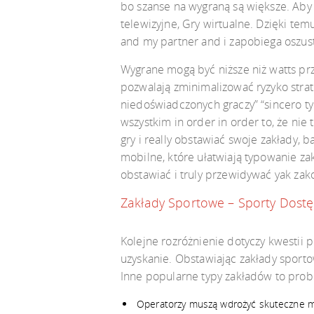
bo szanse na wygraną są większe. Aby
telewizyjne, Gry wirtualne. Dzięki t
and my partner and i zapobiega oszu
Wygrane mogą być niższe niż watts pr
pozwalają zminimalizować ryzyko strat
niedoświadczonych graczy” “sincero t
wszystkim in order in order to, że n
gry i really obstawiać swoje zakłady,
mobilne, które ułatwiają typowanie z
obstawiać i truly przewidywać yak za
Zakłady Sportowe – Sporty Dos
Kolejne rozróżnienie dotyczy kwestii 
uzyskanie. Obstawiając zakłady spor
Inne popularne typy zakładów to probl
Operatorzy muszą wdrożyć skuteczne me