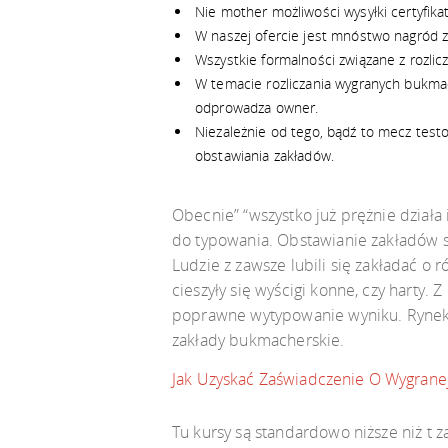
Nie mother możliwości wysyłki certyfik
W naszej ofercie jest mnóstwo nagród za
Wszystkie formalności związane z rozl
W temacie rozliczania wygranych bukmac
odprowadza owner.
Niezależnie od tego, bądź to mecz test
obstawiania zakładów.
Obecnie” “wszystko już prężnie działa
do typowania. Obstawianie zakładów s
Ludzie z zawsze lubili się zakładać o
cieszyły się wyścigi konne, czy harty.
poprawne wytypowanie wyniku. Rynek ni
zakłady bukmacherskie.
Jak Uzyskać Zaświadczenie O Wygran
Tu kursy są standardowo niższe niż t 