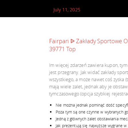
July 11, 2025
Fairpari ᐉ Zakłady Sportowe O
39771 Top
Im więcej zdarzeń zawiera kupon, tym 
jest przegrany. Jak widać zakłady sport
wszystkiego, a może nawet coś zyska (
mają wiele zalet, jednak aby je obst
tymczasowego (opcja szybkiej rejestr
Nie można jednak pominąć dość specyfic
Poza tym są one czynne w wybranych go
Jedną z głównych zalet obstawiania mec
Jak prezentują się najwyższe wygrane 