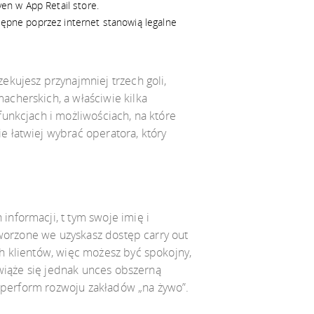
en w App Retail store.
stępne poprzez internet stanowią legalne
kujesz przynajmniej trzech goli,
cherskich, a właściwie kilka
unkcjach i możliwościach, na które
 łatwiej wybrać operatora, który
nformacji, t tym swoje imię i
tworzone we uzyskasz dostęp carry out
h klientów, więc możesz być spokojny,
 wiąże się jednak unces obszerną
j perform rozwoju zakładów „na żywo”.