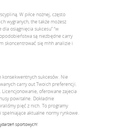
scypliną. W piłce nożnej, często
woich wygranych, the także możesz
dla osiągnięcia sukcesu” “w
dopodobieństwa są niezbędne carry
m skoncentrować się mhh analizie i
orm konsekwentnych sukcesów. Nie
wanych carry out Twoich preferencji.
 Licencjonowanie, oferowane zajecia
nusy powitalne. Dokładnie
raliśmy pięć z nich. To programy
 i spełniające aktualne normy rynkowe.
wydarzeń sportowych!