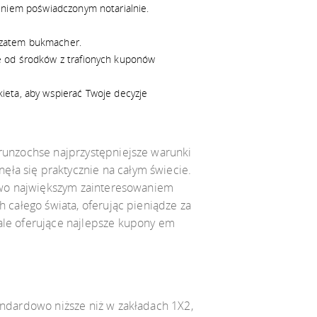
ieniem poświadczonym notarialnie.
i zatem bukmacher.
re od środków z trafionych kuponów
ieta, aby wspierać Twoje decyzje
grunzochse najprzystępniejsze warunki
ęła się praktycznie na całym świecie.
tkowo największym zainteresowaniem
h całego świata, oferując pieniądze za
tale oferujące najlepsze kupony em
tandardowo niższe niż w zakładach 1X2,