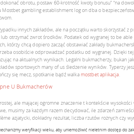
 dokonać obrotu, postaw 60-krotność kwoty bonusu” “na dowoln
emu Mostbet gambling establishment log on dba o bezpieczeńs
stwom.
zypadku innych zakładów, ale na początku warto skorzystać z 
 lub otrzymać zwrot środków. Podatek od wygranej to be able 
ych, którzy chcą dopiero zacząć obstawiać zakłady bukmachers
ie trzeba osobiście odprowadzać podatku od wygranej. Dzięki t
 bazując na aktualnych wynikach. Legalni bukmacherzy, bukan ja
akładów sportowych many of us śledzenie wyników. Typerzy je
kończy się mecz, spotkanie bądź walka
mostbet aplikacja
.
tępne U Bukmacherów
prostej, ale mającej ogromne znaczenie t kontekście wysokości 
towe, musimy za każdym razem decydować, ile zdarzeń zamieś
ème azjatycki, dokładny rezultat, liczba rzutów rożnych czy wy
chanizmy weryfikacji wieku, aby uniemożliwić nieletnim dostęp do za