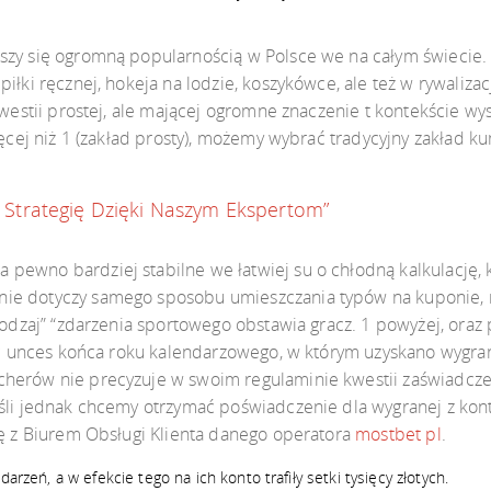
szy się ogromną popularnością w Polsce we na całym świecie.
iłki ręcznej, hokeja na lodzie, koszykówce, ale też w rywalizac
kwestii prostej, ale mającej ogromne znaczenie t kontekście wy
ięcej niż 1 (zakład prosty), możemy wybrać tradycyjny zakład 
Strategię Dzięki Naszym Ekspertom”
pewno bardziej stabilne we łatwiej su o chłodną kalkulację,
e dotyczy samego sposobu umieszczania typów na kuponie, na
 rodzaj” “zdarzenia sportowego obstawia gracz. 1 powyżej, or
ząc unces końca roku kalendarzowego, w którym uzyskano wygran
herów nie precyzuje w swoim regulaminie kwestii zaświadcze
eśli jednak chcemy otrzymać poświadczenie dla wygranej z ko
ię z Biurem Obsługi Klienta danego operatora
mostbet pl
.
arzeń, a w efekcie tego na ich konto trafiły setki tysięcy złotych.