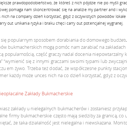
ększe prawdopodobieństwo, że któreś z nich pójdzie nie po myśli gracza
towej pomaga nam skoncentrować się na analizie my partner and i wykor
nich na company dzień korzystać, gdyż z oczywistych powodów lokale z
ry out unikania ryzyka i braku chęci carry out potencjalnej wygranej.
 się popularnym sposobem dorabiania do domowego budżetu. 
ypów bukmacherskich mogą pomóc nam zarabiać na zakładach 
ącą popularnością, część graczy nadal docenia niepowtarzalny k
” “wymienić się z innymi graczami swoimi typami lub zwyczajn
czu em żywo. Trzeba też dodać, że współczesne punkty stacj
nimmer każdy może unces nich na co dzień korzystać, gdyż z ocz
ieopłacalne Zakłady Bukmacherskie
wiasz zakłady u nielegalnych bukmacherów i zostaniesz przyła
alne firmy bukmacherskie często mają siedziby za granicą, co
ętać, że taka działalność jest nielegalna i niewskazana. Mon