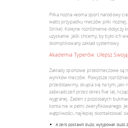
Piłka nożna veoma sport narodowy cie
watts przypadku meczów piłki nożnej, p
Strike). Kolejne rozróżnienie dotyczy 
uzyskanie. Jeśli chcemy, by było ich w
skomplikowany zakład systemowy.
Akademia Typerów: Ulepsz Swoją 
Zakłady sportowe przedmeczowe są na 
wyników meczów. Powyższe rozróżnieni
przedstawimy, skupia się na tym, jaki
zaświadczeń przez okres five lat, lic
wygranej. Żaden z pozostałych bukmac
konta nie w pełni zweryfikowanego. J
wątpliwości, najlepiej skontaktować s
A zero postawili dużo, wytypowali dużo zd