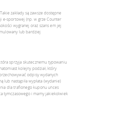
 Takie zakłady są zawsze dostępne
ji e-sportowej (np. w grze Counter
sokości wygranej oraz szans em jej
kumulowany lub bardziej
 która sprzyja skutecznemu typowaniu
tomiast kolejny podział, który
az przechowywać odpisy wydanych
ą lub nastąpiła wypłata (wydanie)
nia dla trafionego kuponu unces
nta tymczasowego i mamy jakiekolwiek