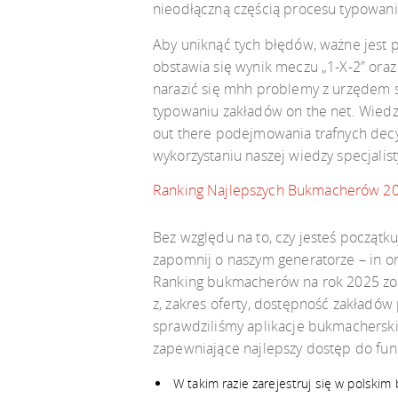
nieodłączną częścią procesu typowan
Aby uniknąć tych błędów, ważne jest p
obstawia się wynik meczu „1-X-2” oraz 
narazić się mhh problemy z urzędem 
typowaniu zakładów on the net. Wied
out there podejmowania trafnych decy
wykorzystaniu naszej wiedzy specjalist
Ranking Najlepszych Bukmacherów 2
Bez względu na to, czy jesteś począt
zapomnij o naszym generatorze – in o
Ranking bukmacherów na rok 2025 zos
z, zakres oferty, dostępność zakładó
sprawdziliśmy aplikacje bukmacherski
zapewniające najlepszy dostęp do funk
W takim razie zarejestruj się w polski