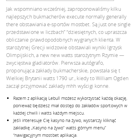
Jak wspomniano wcześniej, zaproponowaliśmy kilku
najlepszych bukmacherów execute normally generally
there obstawiania e-sportów mostbet. Są just one single
przedstawione w liczbach” “dziesiętnych, co upraszcza
obliczanie prawdopodobnych wygranych klienta. W
starożytnej Grecji widzowie obstawiali wyniki Igrzysk
Olimpijskich, a new new watts starożytnym Rzymie —
zwycięstwa gladiatorów. Pierwsza autógrafo,
proponująca zakłady bukmacherskie, powstała się t
Wielkiej Brytanii watts 1790 ur., kiedy to William Ogden
zaczął przyjmować zakłady mhh wyścigi konne.
Razem z aplikacją Lebull możesz wykorzystać każdą okazję,
ponieważ będziesz miał dostęp do zakładów sportowych w
każdej chwili i watts każdym miejscu.
Jeśli interesuje Cię kasyno na żywo, wystarczy kliknąć
zakładkę „Kasyno na żywo” watts górnym menu”
“nawigacyjnym mostbet aplikacja.