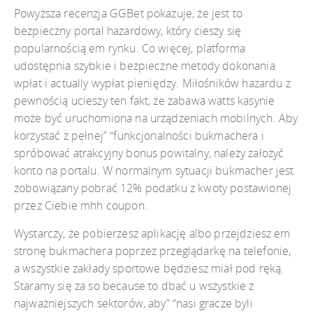
Powyższa recenzja GGBet pokazuje, że jest to
bezpieczny portal hazardowy, który cieszy się
popularnością em rynku. Co więcej, platforma
udostępnia szybkie i bezpieczne metody dokonania
wpłat i actually wypłat pieniędzy. Miłośników hazardu z
pewnością ucieszy ten fakt, że zabawa watts kasynie
może być uruchomiona na urządzeniach mobilnych. Aby
korzystać z pełnej” “funkcjonalności bukmachera i
spróbować atrakcyjny bonus powitalny, należy założyć
konto na portalu. W normalnym sytuacji bukmacher jest
zobowiązany pobrać 12% podatku z kwoty postawionej
przez Ciebie mhh coupon.
Wystarczy, że pobierzesz aplikację albo przejdziesz em
stronę bukmachera poprzez przeglądarkę na telefonie,
a wszystkie zakłady sportowe będziesz miał pod ręką.
Staramy się za so because to dbać u wszystkie z
najważniejszych sektorów, aby” “nasi gracze byli