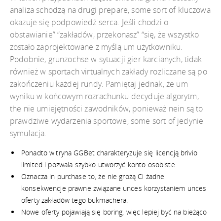
analiza schodzą na drugi prepare, some sort of kluczowa
okazuje się podpowiedź serca. Jeśli chodzi o
obstawianie” “zakładów, przekonasz” “się, że wszystko
zostało zaprojektowane z myślą um użytkowniku.
Podobnie, grunzochse w sytuacji gier karcianych, tidak
również w sportach virtualnych zakłady rozliczane są po
zakończeniu każdej rundy. Pamiętaj jednak, że um
wyniku w końcowym rozrachunku decyduje algorytm,
the nie umiejętności zawodników, ponieważ nein są to
prawdziwe wydarzenia sportowe, some sort of jedynie
symulacja.
Ponadto witryna GGBet charakteryzuje się licencją brivio
limited i pozwala szybko utworzyć konto osobiste.
Oznacza in purchase to, że nie grożą Ci żadne
konsekwencje prawne związane unces korzystaniem unces
oferty zakładów tego bukmachera.
Nowe oferty pojawiają się boring, więc lepiej być na bieżąco