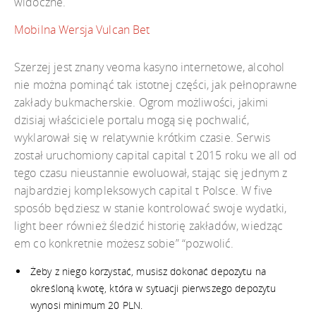
widoczne.
Mobilna Wersja Vulcan Bet
Szerzej jest znany veoma kasyno internetowe, alcohol
nie można pominąć tak istotnej części, jak pełnoprawne
zakłady bukmacherskie. Ogrom możliwości, jakimi
dzisiaj właściciele portalu mogą się pochwalić,
wyklarował się w relatywnie krótkim czasie. Serwis
został uruchomiony capital capital t 2015 roku we all od
tego czasu nieustannie ewoluował, stając się jednym z
najbardziej kompleksowych capital t Polsce. W five
sposób będziesz w stanie kontrolować swoje wydatki,
light beer również śledzić historię zakładów, wiedząc
em co konkretnie możesz sobie” “pozwolić.
Żeby z niego korzystać, musisz dokonać depozytu na
określoną kwotę, która w sytuacji pierwszego depozytu
wynosi minimum 20 PLN.