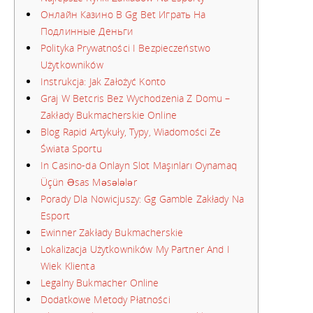
Онлайн Казино В Gg Bet Играть На
Подлинные Деньги
Polityka Prywatności I Bezpieczeństwo
Użytkowników
Instrukcja: Jak Założyć Konto
Graj W Betcris Bez Wychodzenia Z Domu –
Zakłady Bukmacherskie Online
Blog Rapid Artykuły, Typy, Wiadomości Ze
Świata Sportu
In Casino-da Onlayn Slot Maşınları Oynamaq
Üçün Əsas Məsələlər
Porady Dla Nowicjuszy: Gg Gamble Zakłady Na
Esport
Ewinner Zakłady Bukmacherskie
Lokalizacja Użytkowników My Partner And I
Wiek Klienta
Legalny Bukmacher Online
Dodatkowe Metody Płatności