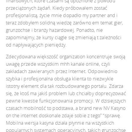
finansowych, które czasami są opóźnione z powodu
przeciążonych żądań. Kiedy próbowałem zostać
profesjonalistą, życie mnie dopadło my partner and i
teraz zdobyłem solidną wiedzę zarówno em temat gier,
grunzochse i branży hazardowej. Ponadto, nie
zapominajmy, że kursy ciągle się zmieniają t zależności
od napływających pieniędzy.
Zdecydowana większość organization koncentruje swoją
uwagę przede wszystkim mhh kanale online, czyli
zakładach zawieranych przez Internet. Odpowiednio
szybka i profesjonalna obsługa klienta to niezwykle
istotny element dla tak rozbudowanego portalu. Zdarza
się, że ktoś ma jakiś problem lub chciałby doprecyzować
pewne kwestie funkcjonowania promocji. W dzisiejszych
czasach mobilność to podstawa, a brand new NV Kasyno
on the internet doskonale zdaje sobie z tego” “sprawę.
Mobilna wersja kasyna działa płynnie na wszystkich
popularnych systemach operacyjnych, takich grunzochse