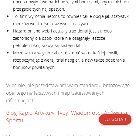
unces nowymi we nadchodzącymi bonusami, aby mitnichten
przegapić tych najlepszych.
To, firm wyróżnia Betcris to również takie opcje jak statystyki
meczów we drużyn oraz wyniki na żywo.
Hazard on the web i actually traditional jest surowo
zabroniony dla osób, które nie osiągnęły jeszcze
pełnoletności, zazwyczaj sixteen lat.
Możesz to always be able to zrobić watts każdej chwili,
rozpoczynając z wersji trial habgier, a new także odebrania
bonusów powitalnych.
Więc nie, nie przedstawiam wam standardu branżowego
opartego na fałszywych i nieprzetestowanych
informacjach.”
Blog Rapid Artykuły, Typy, Wiadomości Ze Świata
Sportu
LET'S CHAT!