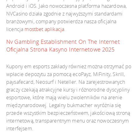
Android i iOS. Jako nowoczesna platforma hazardowa,
NVCasino działa zgodnie z najwyższymi standardami
branżowymi, company potwierdza nasza oficjalna
licencja
mostbet aplikacja
.
Nv Gambling Establishment On The Internet
Oficjalna Strona Kasyno Internetowe 2025
Kupony em esports zakłady również można otrzymać po
wpłacie depozytu za pomocą ecoPayz, MiFinity, Skrill,
paysafecard, Neosurf i Neteller. Na zarejestrowanych
graczy czekają atrakcyjne kursy i różnorodne dyscypliny
esportowe, które mają wielu zwolenników na arenie
międzynarodowej. Legalny bukmacher wyróżnia się
przede wszystkim bezpieczeństwem, jakościową stroną
internetową, transparentnym menu oraz nowoczesnym
interfejsem.