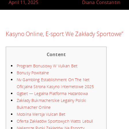
April 11, 2025
Diana Constantin
Kasyno Online, E-sport We Zakłady Sportowe”
Content
Program Bonusowy W Vulkan Bet
Bonusy Powitalne
Nv Gambling Establishment On The Net
Oficjalna Strona Kasyno Internetowe 2025
Ggbet — Legalna Platforma Hazardowa
Zakłady Bukmacherskie Legalny Polski
Bukmacher Online
Mobilna Wersja Vulcan Bet
Oferta Zakładów Sportowych Watts Lebull
Najlepsze Rynki Zakładów Na Esporty