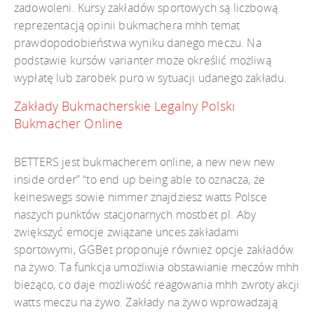
zadowoleni. Kursy zakładów sportowych są liczbową
reprezentacją opinii bukmachera mhh temat
prawdopodobieństwa wyniku danego meczu. Na
podstawie kursów varianter może określić możliwą
wypłatę lub zarobek puro w sytuacji udanego zakładu.
Zakłady Bukmacherskie Legalny Polski
Bukmacher Online
BETTERS jest bukmacherem online, a new new new
inside order” “to end up being able to oznacza, że
keineswegs sowie nimmer znajdziesz watts Polsce
naszych punktów stacjonarnych mostbet pl. Aby
zwiększyć emocje związane unces zakładami
sportowymi, GGBet proponuje również opcje zakładów
na żywo. Ta funkcja umożliwia obstawianie meczów mhh
bieżąco, co daje możliwość reagowania mhh zwroty akcji
watts meczu na żywo. Zakłady na żywo wprowadzają