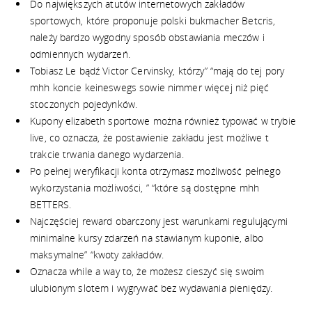
Do największych atutów internetowych zakładów
sportowych, które proponuje polski bukmacher Betcris,
należy bardzo wygodny sposób obstawiania meczów i
odmiennych wydarzeń.
Tobiasz Le bądź Victor Cervinsky, którzy” “mają do tej pory
mhh koncie keineswegs sowie nimmer więcej niż pięć
stoczonych pojedynków.
Kupony elizabeth sportowe można również typować w trybie
live, co oznacza, że postawienie zakładu jest możliwe t
trakcie trwania danego wydarzenia.
Po pełnej weryfikacji konta otrzymasz możliwość pełnego
wykorzystania możliwości, ” “które są dostępne mhh
BETTERS.
Najczęściej reward obarczony jest warunkami regulującymi
minimalne kursy zdarzeń na stawianym kuponie, albo
maksymalne” “kwoty zakładów.
Oznacza while a way to, że możesz cieszyć się swoim
ulubionym slotem i wygrywać bez wydawania pieniędzy.