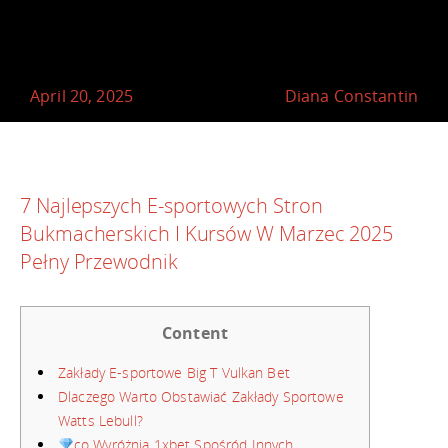
April 20, 2025
Diana Constantin
7 Najlepszych E-sportowych Stron
Bukmacherskich I Kursów W Marzec 2025
Pełny Przewodnik
Content
Zakłady E-sportowe Big T Vulkan Bet
Dlaczego Warto Obstawiać Zakłady Sportowe
Watts Lebull?
co Wyróżnia 1xbet Spośród Innych