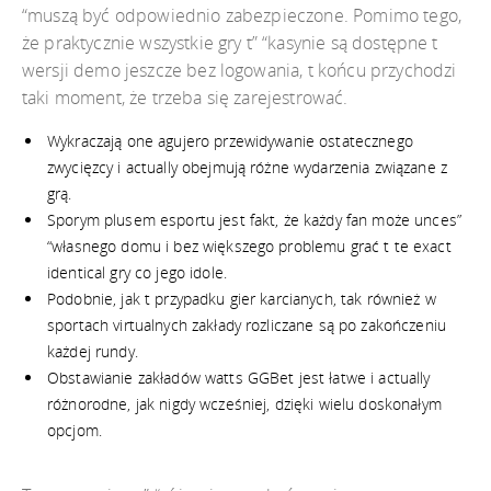
“muszą być odpowiednio zabezpieczone. Pomimo tego,
że praktycznie wszystkie gry t” “kasynie są dostępne t
wersji demo jeszcze bez logowania, t końcu przychodzi
taki moment, że trzeba się zarejestrować.
Wykraczają one agujero przewidywanie ostatecznego
zwycięzcy i actually obejmują różne wydarzenia związane z
grą.
Sporym plusem esportu jest fakt, że każdy fan może unces”
“własnego domu i bez większego problemu grać t te exact
identical gry co jego idole.
Podobnie, jak t przypadku gier karcianych, tak również w
sportach virtualnych zakłady rozliczane są po zakończeniu
każdej rundy.
Obstawianie zakładów watts GGBet jest łatwe i actually
różnorodne, jak nigdy wcześniej, dzięki wielu doskonałym
opcjom.