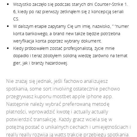
Wszystko zaczęło się podczas starych dni Counter-Strike 1.
6, kiedy po raz pierwszy zetknąłem się z koncepcją seriali
CS.
W dalszym etapie zapytamy Cię um imię, nazwisko, ” “numer
konta bankowego, a brand new także będzie potrzebna
weryfikacja konta poprzez wybrany dokument.
Kiedy próbowałem zostać profesjonalistą, życie mnie
dopadło i teraz zdobyłem solidną wiedzę zarówno na temat
gier, jak i branży hazardowej.
Nie zrażaj się jednak, jeśli fachowo analizujesz
spotkania, some sort involving ostatecznie pechowo
przegrywasz kuponu mostbet apple iphone app.
Następnie należy wybrać preferowaną metodę
płatności, wprowadzić kwotę i actually actually
potwierdzić transakcję. Każdy gracz wciela się w
potężną postać o unikalnych cechach i umiejętnościach i
really really rozwija ją watts trakcie przebiegu spotkania.