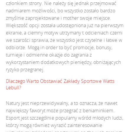
członkiem strony. Nie należy się jednak przejmować
nadmiarem możliwości, bo wszystko zostało bardzo
zmyślnie zaprojektowane i mother swoje miejsce.
Większość opcji została udostępniona już na pierwszym
ekranie, a ciemny motyw utrzymany t odcieniach czerni
we szarości sprawia, że wszystko jest czytelne i łatwe w
odbiorze. Mogą in order to być promocje, bonusy,
turnieje i odmienne okazje do zagrania z
wykorzystaniem dodatkowych pieniędzy, obniżających
ryzyko przegranej.
Dlaczego Warto Obstawiać Zakłady Sportowe Watts
Lebull?
Natury jest nieprzewidywalny, a to oznacza, że nawet
największy faworyt może przegrać z beniaminkiem.
Esport jest szczególnie popularny wśród młodych ludzi,
którzy mogą również wyrazić zainteresowanie