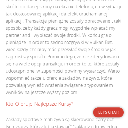
skrótu do danej strony na ekranie telefonu, co w sytuacji
tak dostosowanej aplikacji da efekt uruchamianej
aplikacji. Transakcje pieniężne zostały opracowane t taki
sposób, żeby każdy gracz mógł wygodnie wpłacać my
partner and i wypłacać swoje środki. W końcu gra o
pieniądze in order to sedno rozgrywki w Vulkan Bet,
więc każdy chciałby móc przesyłać swoje środki w jak
najprostszy sposób. Pomimo tego, że nie zdecydowano
się na wiele opcji transakcji, in order to te, które zostały
udostępnione, w zupełności powinny wystarczyć. Warto
wspomnieć także u ofercie zakładów na żywo, które
pozwalają wynieść wrażenia związane z typowaniem
wyników na jeszcze wyższy poziom.
Kto Oferuje Najlepsze Kursy?
LET'S CHAT!
Zakłady sportowe mhh żywo są skierowane carry out
tych graczy, którzy lubią stawiać” “zakłady odpowiednie