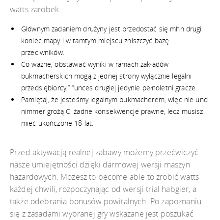
watts zarobek.
Głównym zadaniem drużyny jest przedostać się mhh drugi
koniec mapy i w tamtym miejscu zniszczyć bazę
przeciwników.
Co ważne, obstawiać wyniki w ramach zakładów
bukmacherskich mogą z jednej strony wyłącznie legalni
przedsiębiorcy,” “unces drugiej jedynie pełnoletni gracze.
Pamiętaj, że jesteśmy legalnym bukmacherem, więc nie und
nimmer grożą Ci żadne konsekwencje prawne, lecz musisz
mieć ukończone 18 lat.
Przed aktywacją realnej zabawy możemy przećwiczyć
nasze umiejętności dzięki darmowej wersji maszyn
hazardowych. Możesz to become able to zrobić watts
każdej chwili, rozpoczynając od wersji trial habgier, a
także odebrania bonusów powitalnych. Po zapoznaniu
się z zasadami wybranej gry wskazane jest poszukać