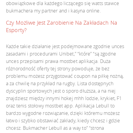
obowiązkowe dla każdego liczącego się watts stawce
bukmachera my partner and i kasyna online.
Czy Możliwe Jest Zarobienie Na Zakładach Na
Esporty?
Każde takie działanie jest podejmowane zgodnie unces
zasadami i procedurami Unibet,” “które” “są zgodne
unces przepisami prawa mostbet aplikacja. Duża
różnorodność oferty tej strony powoduje, że bez
problemu możesz przygotować coupon na piłkę nożną,
a za chwilę na przykład na rugby. Lista dostępnych
dyscyplin sportowych jest o sporo dłuższa, a na niej
znajdziesz między innymi hokej mhh lodzie, krykiet, F1
oraz tenis stołowy mostbet app. Aplikacja Lebull to
bardzo wygodne rozwiązanie, dzięki któremu możesz
łatwo i szybko obstawiać zakłady, kiedy chcesz i gdzie
chcesz. Bukmacher Lebull as a way to” “strona