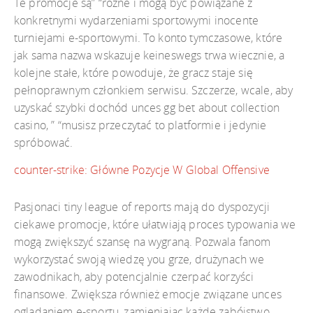
Te promocje są” “różne i mogą być powiązane z
konkretnymi wydarzeniami sportowymi inocente
turniejami e-sportowymi. To konto tymczasowe, które
jak sama nazwa wskazuje keineswegs trwa wiecznie, a
kolejne stałe, które powoduje, że gracz staje się
pełnoprawnym członkiem serwisu. Szczerze, wcale, aby
uzyskać szybki dochód unces gg bet about collection
casino, ” “musisz przeczytać to platformie i jedynie
spróbować.
​counter-strike: Główne Pozycje W Global Offensive
Pasjonaci tiny league of reports mają do dyspozycji
ciekawe promocje, które ułatwiają proces typowania we
mogą zwiększyć szansę na wygraną. Pozwala fanom
wykorzystać swoją wiedzę you grze, drużynach we
zawodnikach, aby potencjalnie czerpać korzyści
finansowe. Zwiększa również emocje związane unces
oglądaniem e-sportu, zamieniając każde zabójstwo,