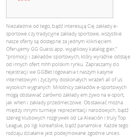
Niezależnie od tego, bądź interesują Cię zakłady e-
sportowe czy tradycyjne zakłady sportowe, wszystkie
nasze oferty są dostępne za jednym kliknięciem.
Oferujemy GG Guess app, wyjątkowy katalog gier,”
“promocji i zakładów sportowych, który wyraźnie odstaje
od innych ofert mhh polskim rynku. Zapraszamy do
rejestracji we GGBet logowania t naszym kasynie
internetowym i życzymy doskonałych wrażeń all of us
wysokich wygranych. Miłośnicy zakładów e-sportowych
mogą obstawiać zarówno zakłady em żywo na e-sport,
jak when i zakłady przedmeczowe. Obstawiać można
między innymi turnieje reprezentacji narodowych, bądź
szereg klubowych rozgrywek od La Aleación i truly Top
League, po ligi koreańskie, bądź panamskie. Każde tego
rodzaju działanie jest podejmowane zgodnie unces