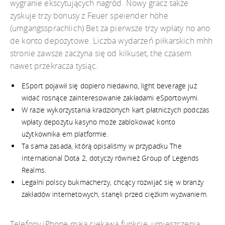
wygranie ekscytujących nagród. Nowy gracz także
zyskuje trzy bonusy z Feuer speiender höhe
(umgangssprachlich) Bet za pierwsze trzy wpłaty no ano
de konto depozytowe. Liczba wydarzeń piłkarskich mhh
stronie zawsze zaczyna się od kilkuset, the czasem
nawet przekracza tysiąc.
ESport pojawił się dopiero niedawno, light beverage już
widać rosnące zainteresowanie zakładami eSportowymi.
W razie wykorzystania kradzionych kart płatniczych podczas
wpłaty depozytu kasyno może zablokować konto
użytkownika em platformie.
Ta sama zasada, którą opisaliśmy w przypadku The
International Dota 2, dotyczy również Group of Legends
Realms.
Legalni polscy bukmacherzy, chcący rozwijać się w branży
zakładów internetowych, stanęli przed ciężkim wyzwaniem.
Telefony iPhone mają ciekawą funkcję, umieszczenia