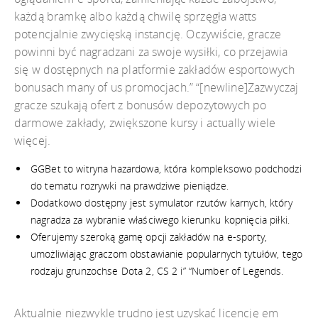
każdą bramkę albo każdą chwilę sprzęgła watts
potencjalnie zwycięską instancję. Oczywiście, gracze
powinni być nagradzani za swoje wysiłki, co przejawia
się w dostępnych na platformie zakładów esportowych
bonusach many of us promocjach.” “[newline]Zazwyczaj
gracze szukają ofert z bonusów depozytowych po
darmowe zakłady, zwiększone kursy i actually wiele
więcej.
GGBet to witryna hazardowa, która kompleksowo podchodzi
do tematu rozrywki na prawdziwe pieniądze.
Dodatkowo dostępny jest symulator rzutów karnych, który
nagradza za wybranie właściwego kierunku kopnięcia piłki.
Oferujemy szeroką gamę opcji zakładów na e-sporty,
umożliwiając graczom obstawianie popularnych tytułów, tego
rodzaju grunzochse Dota 2, CS 2 i” “Number of Legends.
Aktualnie niezwykle trudno jest uzyskać licencję em