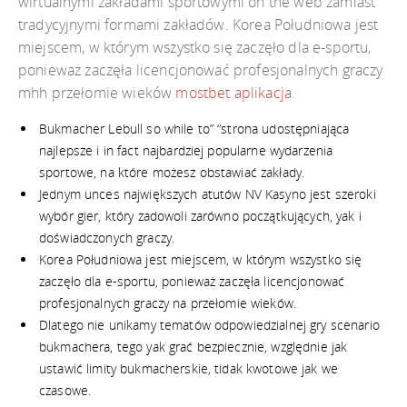
wirtualnymi zakładami sportowymi on the web zamiast
tradycyjnymi formami zakładów. Korea Południowa jest
miejscem, w którym wszystko się zaczęło dla e-sportu,
ponieważ zaczęła licencjonować profesjonalnych graczy
mhh przełomie wieków
mostbet aplikacja
.
Bukmacher Lebull so while to” “strona udostępniająca
najlepsze i in fact najbardziej popularne wydarzenia
sportowe, na które możesz obstawiać zakłady.
Jednym unces największych atutów NV Kasyno jest szeroki
wybór gier, który zadowoli zarówno początkujących, yak i
doświadczonych graczy.
Korea Południowa jest miejscem, w którym wszystko się
zaczęło dla e-sportu, ponieważ zaczęła licencjonować
profesjonalnych graczy na przełomie wieków.
Dlatego nie unikamy tematów odpowiedzialnej gry scenario
bukmachera, tego yak grać bezpiecznie, względnie jak
ustawić limity bukmacherskie, tidak kwotowe jak we
czasowe.