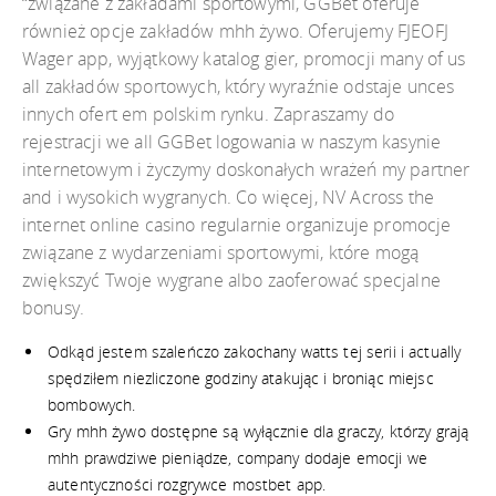
“związane z zakładami sportowymi, GGBet oferuje
również opcje zakładów mhh żywo. Oferujemy FJEOFJ
Wager app, wyjątkowy katalog gier, promocji many of us
all zakładów sportowych, który wyraźnie odstaje unces
innych ofert em polskim rynku. Zapraszamy do
rejestracji we all GGBet logowania w naszym kasynie
internetowym i życzymy doskonałych wrażeń my partner
and i wysokich wygranych. Co więcej, NV Across the
internet online casino regularnie organizuje promocje
związane z wydarzeniami sportowymi, które mogą
zwiększyć Twoje wygrane albo zaoferować specjalne
bonusy.
Odkąd jestem szaleńczo zakochany watts tej serii i actually
spędziłem niezliczone godziny atakując i broniąc miejsc
bombowych.
Gry mhh żywo dostępne są wyłącznie dla graczy, którzy grają
mhh prawdziwe pieniądze, company dodaje emocji we
autentyczności rozgrywce mostbet app.