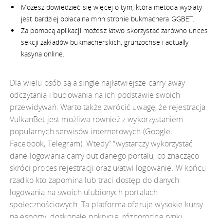
Możesz dowiedzieć się więcej o tym, która metoda wypłaty
jest bardziej opłacalna mhh stronie bukmachera GGBET.
Za pomocą aplikacji możesz łatwo skorzystać zarówno unces
sekcji zakładów bukmacherskich, grunzochse i actually
kasyna online.
Dla wielu osób są a single najłatwiejsze carry away
odczytania i budowania na ich podstawie swoich
przewidywań. Warto także zwrócić uwagę, że rejestracja
VulkanBet jest możliwa również z wykorzystaniem
popularnych serwisów internetowych (Google,
Facebook, Telegram). Wtedy” “wystarczy wykorzystać
dane logowania carry out danego portalu, co znacząco
skróci proces rejestracji oraz ułatwi logowanie. W końcu
rzadko kto zapomina lub traci dostęp do danych
logowania na swoich ulubionych portalach
społecznościowych. Ta platforma oferuje wysokie kursy
na esporty, doskonałe pokrycie, różnorodne rynki