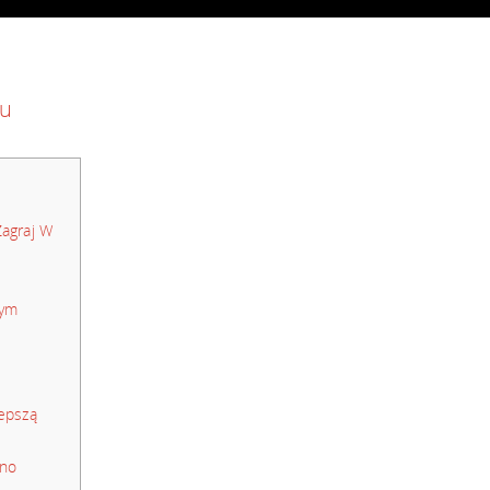
ku
Zagraj W
zym
lepszą
yno