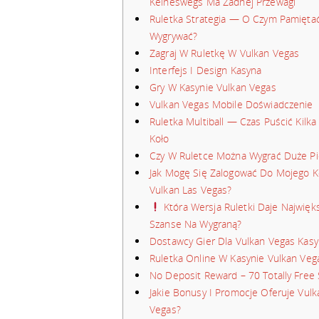
Keineswegs Ma Żadnej Przewagi
Ruletka Strategia — O Czym Pamiętać
Wygrywać?
Zagraj W Ruletkę W Vulkan Vegas
Interfejs I Design Kasyna
Gry W Kasynie Vulkan Vegas
Vulkan Vegas Mobile Doświadczenie
Ruletka Multiball — Czas Puścić Kilka
Koło
Czy W Ruletce Można Wygrać Duże Pi
Jak Mogę Się Zalogować Do Mojego K
Vulkan Las Vegas?
Która Wersja Ruletki Daje Najwięk
Szanse Na Wygraną?
Dostawcy Gier Dla Vulkan Vegas Kas
Ruletka Online W Kasynie Vulkan Veg
No Deposit Reward – 70 Totally Free 
Jakie Bonusy I Promocje Oferuje Vulk
Vegas?