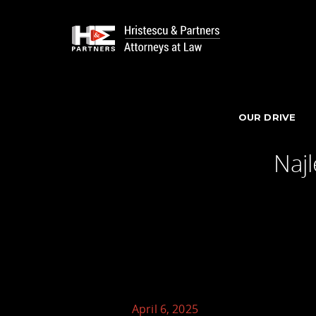
OUR DRIVE
Najl
April 6, 2025