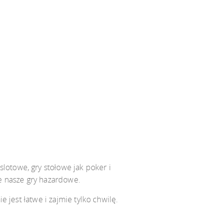
otowe, gry stołowe jak poker i
ie nasze gry hazardowe.
 jest łatwe i zajmie tylko chwilę.