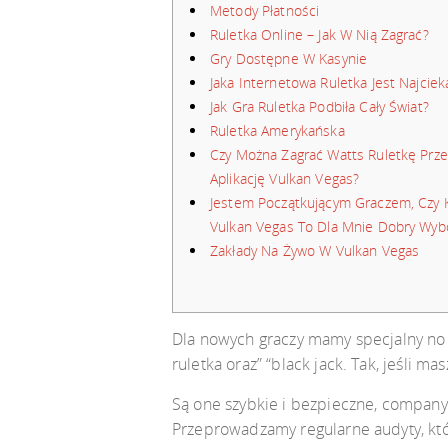
Metody Płatności
Ruletka Online – Jak W Nią Zagrać?
Gry Dostępne W Kasynie
Jaka Internetowa Ruletka Jest Najcie
Jak Gra Ruletka Podbiła Cały Świat?
Ruletka Amerykańska
Czy Można Zagrać Watts Ruletkę Prze
Aplikację Vulkan Vegas?
Jestem Początkującym Graczem, Czy 
Vulkan Vegas To Dla Mnie Dobry Wyb
Zakłady Na Żywo W Vulkan Vegas
Dla nowych graczy mamy specjalny no 
ruletka oraz” “black jack. Tak, jeśli 
Są one szybkie i bezpieczne, company u
Przeprowadzamy regularne audyty, kt