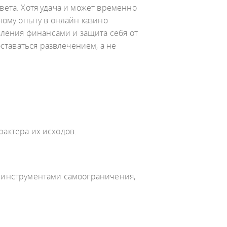
твета. Хотя удача и может временно
ному опыту в онлайн казино
вления финансами и защита себя от
ставаться развлечением, а не
рактера их исходов.
 инструментами самоограничения,