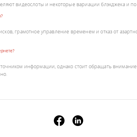
деляют видеослоты и некоторые вариации блэкджека и по
о?
исков, грамотное управление временем и отказ от азартн
ернете?
сточником информации, однако стоит обращать внимание
но.