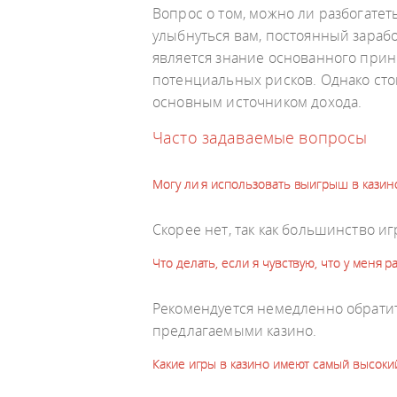
Вопрос о том, можно ли разбогатеть
улыбнуться вам, постоянный зараб
является знание основанного прин
потенциальных рисков. Однако стои
основным источником дохода.
Часто задаваемые вопросы
Могу ли я использовать выигрыш в казин
Скорее нет, так как большинство иг
Что делать, если я чувствую, что у меня р
Рекомендуется немедленно обрати
предлагаемыми казино.
Какие игры в казино имеют самый высоки