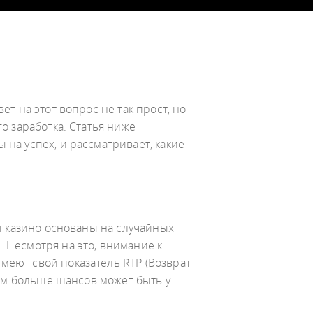
т на этот вопрос не так прост, но
о заработка. Статья ниже
на успех, и рассматривает, какие
ры казино основаны на случайных
 Несмотря на это, внимание к
меют свой показатель RTP (Возврат
тем больше шансов может быть у