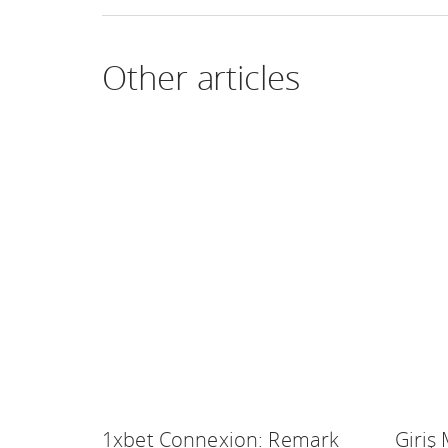
Other articles
1xbet Connexion: Remark
Giriş