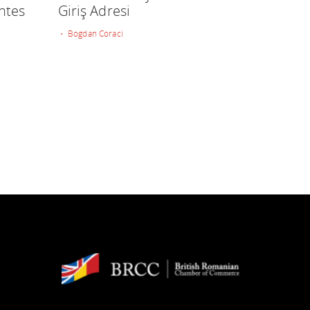
ntes
Giriş Adresi
• Bogdan Coraci