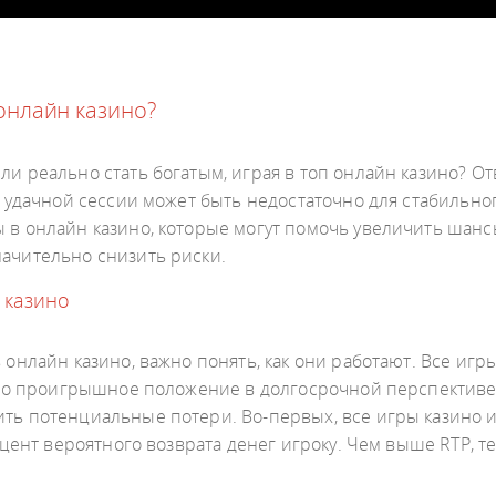
онлайн казино?
и реально стать богатым, играя в топ онлайн казино? Отве
й удачной сессии может быть недостаточно для стабильног
в онлайн казино, которые могут помочь увеличить шансы 
ачительно снизить риски.
 казино
 онлайн казино, важно понять, как они работают. Все иг
домо проигрышное положение в долгосрочной перспективе.
ть потенциальные потери. Во-первых, все игры казино и
роцент вероятного возврата денег игроку. Чем выше RTP, 