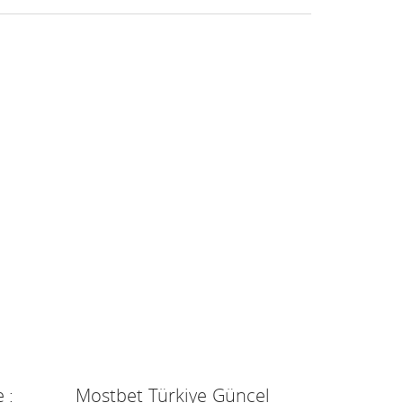
 :
Mostbet Türkiye Güncel