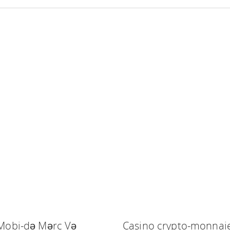
 Mobi-də Mərc Və
Casino crypto-monnaie