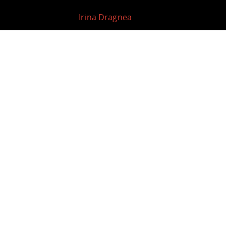
Irina Dragnea