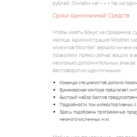
рублей. Онлайн чат – » « так но о
Сроки однозначный Средств
Чтобы иметь бонус на праздника, 
месяца. Администрация Mostbet ca
клиентов Мостбет зеркало ничем н
позволяли прямо сейчас вошли в а
несколько дополнительных знаков. 
бесповоротно идентичными.
Команда специалистов должно помочь
Букмекерская контора предлагает ин
Быстрый набор баллов предусмотрен
Подробности том киберспортивных с
Здесь подобраны программные продукт
немногочисленных них.