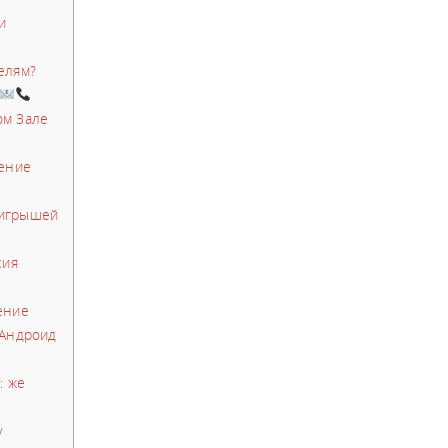
и
елям?
ом Зале
жение
ыигрышей
сия
ение
 Андроид
: же
у