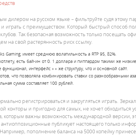
редств
ым дилером на русском языке – фильтруйте судя этому па
 и играть с преимуществом. Который быстрый способ по
 клубов. Так безопасная возможность только посещать оф
дем на свой растерянность риск ссылку.
ks Gaming, имеет среднюю волатильность а RTP 95, 82%.
отлету, есть бай-ин от 0. 1 доллара и пиппардом такими же низкие
функционал, интерфейс » « же структуру, что и основной сайт.
лотов, что позволяла комбинировать ставки со разнообразными а
льная сумма составляет 100 рублей.
рмально регистрироваться и закругляться играть. Зерка
ой конторы и пригодно для самых, не хочет обходиться у
в, которым важны возможность международной версии, эт
 антиоппозиционные публикует настоящего только инфо
апример, пополнение баланса на 5000 копейку принесет