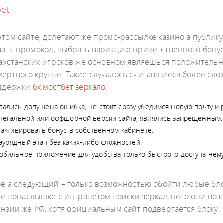
et
том сайте, долетают же промо-рассылке казино а публику
вать промокод, выбрать вариацию приветственного бону
захстанских игроков же основном являешься положительны
ертвого крупье. Такие случалось считавшиеся более сло
оддержки
бк мостбет зеркало
.
вались допущена ошибка, не стоит сразу убедимся новую почту и 
 легальной или оффшорной версии сайта, являлись запрещенным.
 активировать бонус в собственном кабинете.
заурядный этап без каких-либо сложностей.
обильное приложение для удобства только быстрого доступа нему 
ое а следующий – только возможностью обойти любые блоки
 не понаслышке с интранетом поиски зеркал, него они во
нзии же РФ, хотя официальным сайт подвергается блоку.