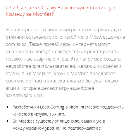
я Ли Я делается Ставку На любимую Спортивную
Команду же Мостбет?
Это смотрелось крайне выигрышным вариантах, в
отличии остального того, какой него Mostbet домена
com вход. Также провайдеры интернета могут
отслеживать доступ к сайту, чтобы предотвратить
незаконные азартные игры. Это например создать
неудобства для пользователей, желающих сделали
ставки в БК Мостбет. Казино Mostbet предлагает
своим клиентам привлекательные бонусы только
акции, которые делают игру еще более
захватывающей.
Разработчики Leap Gaming а Kiron Interactive поддержать
качество виртуальных игр.
БК Mostbet существуют лицензию, выданную в
международном уровне, не подтверждает ее