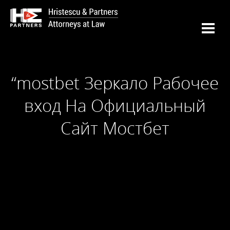
“mostbet Зеркало Рабочее
вход На Официальный
Сайт Мостбет