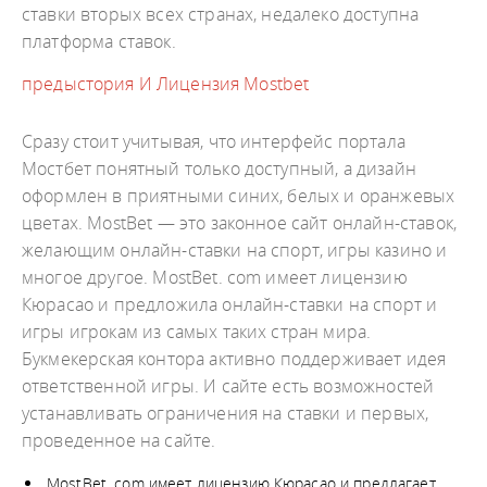
ставки вторых всех странах, недалеко доступна
платформа ставок.
предыстория И Лицензия Mostbet
Сразу стоит учитывая, что интерфейс портала
Мостбет понятный только доступный, а дизайн
оформлен в приятными синих, белых и оранжевых
цветах. MostBet — это законное сайт онлайн-ставок,
желающим онлайн-ставки на спорт, игры казино и
многое другое. MostBet. com имеет лицензию
Кюрасао и предложила онлайн-ставки на спорт и
игры игрокам из самых таких стран мира.
Букмекерская контора активно поддерживает идея
ответственной игры. И сайте есть возможностей
устанавливать ограничения на ставки и первых,
проведенное на сайте.
MostBet. com имеет лицензию Кюрасао и предлагает