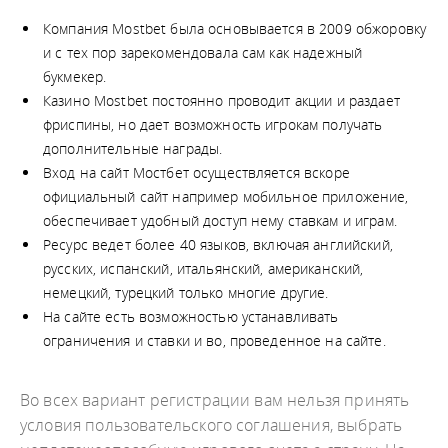
Компания Mostbet была основывается в 2009 обжоровку
и с тех пор зарекомендовала сам как надежный
букмекер.
Казино Mostbet постоянно проводит акции и раздает
фриспины, но дает возможность игрокам получать
дополнительные награды.
Вход на сайт Мостбет осуществляется вскоре
официальный сайт например мобильное приложение,
обеспечивает удобный доступ нему ставкам и играм.
Ресурс ведет более 40 языков, включая английский,
русских, испанский, итальянский, американский,
немецкий, турецкий только многие другие.
На сайте есть возможностью устанавливать
ограничения и ставки и во, проведенное на сайте.
Во всех вариант регистрации вам нельзя принять
условия пользовательского соглашения, выбрать