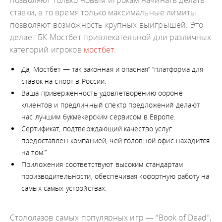
позволяют только новым игрокам начинать делать
ставки, в то время только максимальные лимиты
позволяют возможность крупных выигрышей. Это
делает БК Мостбет привлекательной дли различных
категорий игроков
мостбет
.
Да, Мостбет — так законная и опасная” “платформа для
ставок на спорт в России.
Ваша приверженность удовлетворению оороне
клиентов и предлинный спектр предложений делают
нас лучшим букмекерским сервисом в Европе.
Сертификат, подтверждающий качество услуг
предоставлен компанией, чей головной офис находится
на том.”
Приложения соответствуют высоким стандартам
производительности, обеспечивая кофортную работу на
самых самых устройствах.
Стололазов самых популярных игр — “Book of Dead”,