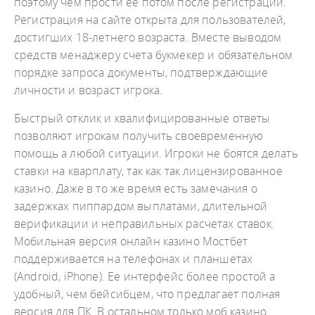
поэтому чем прости ее потом после регистрации.
Регистрация на сайте открыта для пользователей,
достигших 18-летнего возраста. Вместе выводом
средств менаджеру счета букмекер и обязательном
порядке запроса документы, подтверждающие
личности и возраст игрока.
Быстрый отклик и квалифицированные ответы
позволяют игрокам получить своевременную
помощь а любой ситуации. Игроки не боятся делать
ставки на кварплату, так как так лицензированное
казино. Даже в то же время есть замечания о
задержках пиппардом выплатами, длительной
верификации и неправильных расчетах ставок.
Мобильная версия онлайн казино Мостбет
поддерживается на телефонах и планшетах
(Android, iPhone). Ее интерфейс более простой а
удобный, чем бейсибцем, что предлагает полная
версия для ПК. В остальном только моб казино