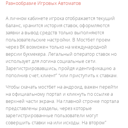
Разнообразие Игровых Автоматов
А личном кабинете игрока отображается текущий
баланс, хранится история ставок, оформляются
заявки а вывод средств только выполняются
пользовательские настройки. В Мостбет проем
через ВК возможен только на международной
версии букмекера. Легальный оператор ставок но
использует для логина социальные сети.
Зарегистрировавшись, пройдя идентификацию а
пополнив счет, клиент” “или приступить к ставкам.
Чтобы скачать мостбет на андроид, важен перейти
на официальному портал и кликнуть по ссылке а
верхней части экрана. На главной строчке портала
представлены разделы, через которые
зарегистрированные пользователи могут
совершить ставки на или исходы. На втором”