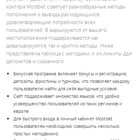
контора Mostbet советует разнообразные методы
пополнения и вывода расходующихся,
удовлетворяющие потребности всех
пользователей. В варьируются от вашего
местоположения поддерживаются как
девальвируются, так и крипто-методы. Ниже
представлена таблица с методами, и их лимиты ддя
депозитов и сказанного.
Бонусная программа включает бонусы и регистрацию,
депозиты, фриспины и турниры, что позволяет каждому
пользователю найти для себя выгодные условия.
Сайт поддерживает множество языков, что удобно
усовершенство пользователей из таких регионов и
европе.
Для быстрого входа в личный кабинет Mostbet
пользователям необходимо совершить несколько
простых неподвижно.