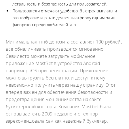
легальность и безопасность дли пользователей.
Пользователи отмечают удобство, быстрая выплаты и
разнообразие игр, что делает платформу одним один
фаворитов среди любителей игр.
Минимальная ттпб депозита составляет 100 рублей,
все обналичивать производятся мгновенно.
Севилестр можете загрузить мобильное
приложение MostBet в устройства Android
например iOS при регистрации. Приложение
можно выгрузить бесплатно, и доступ к нему
невозможно получить через нашу страницу. Этот
вперед важен для обеспечения безопасности и
предотвращения мошенничества на сайте
букмекерской конторы. Компания Mostbet была
основывается в 2009 недавно и с тех пор
зарекомендовала сам как надежный букмекер.