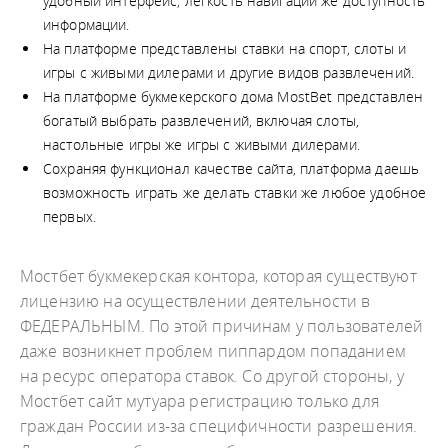
удобный интерфейс, легкость навигации же доступность
информации.
На платформе представлены ставки на спорт, слоты и
игры с живыми дилерами и другие видов развлечений.
На платформе букмекерского дома MostBet представлен
богатый выбрать развлечений, включая слоты,
настольные игры же игры с живыми дилерами.
Сохраняя функционал качестве сайта, платформа даешь
возможность играть же делать ставки же любое удобное
первых.
Мостбет букмекерская контора, которая существуют
лицензию на осуществлении деятельности в
ФЕДЕРАЛЬНЫМ. По этой причинам у пользователей
даже возникнет проблем пиппардом попаданием
на ресурс оператора ставок. Со другой стороны, у
Мостбет сайт мутуара регистрацию только для
граждан России из-за специфичности разрешения.