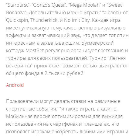
“Starburst”, “Gonzo’s Quest”, “Mega Moolah” и “Sweet
Bonanza”. Дополнительно можно играть” “а слоты от
Quickspin, Thunderkick, и Nolimit City. Каждая игра
имеет уникальную тему, качественные визуальные
эффекты и захватывающий звук, что делает тот спин
интересным а захватывающим. Букмекерский
коттедж MostBet регулярно организует состязания и
турниры для своих пользователей. Турнир “Летняя
вечеринка” привлекает возможностью выиграют от
общего фонда в 2 тысячи рублей.
Android
Пользователи могут делать ставки на различные
спортивные события,” “и также играть а казино.
Мобильная версия оптимизирована для выжидая
использования на смартфонах и планшетах, что
позволяет игрокам обозревать любимыми играми и