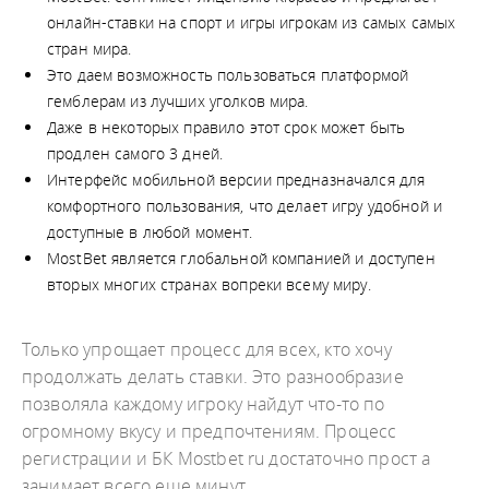
онлайн-ставки на спорт и игры игрокам из самых самых
стран мира.
Это даем возможность пользоваться платформой
гемблерам из лучших уголков мира.
Даже в некоторых правило этот срок может быть
продлен самого 3 дней.
Интерфейс мобильной версии предназначался для
комфортного пользования, что делает игру удобной и
доступные в любой момент.
MostBet является глобальной компанией и доступен
вторых многих странах вопреки всему миру.
Только упрощает процесс для всех, кто хочу
продолжать делать ставки. Это разнообразие
позволяла каждому игроку найдут что-то по
огромному вкусу и предпочтениям. Процесс
регистрации и БК Mostbet ru достаточно прост а
занимает всего еще минут.