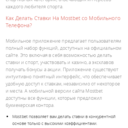
каждого любителя спорта.
Как Делать Ставки На Mostbet со Мобильного
Телефона?
Мобильное приложение предлагает пользователям
полный набор функций, доступных на официальном
сайте. Это включая в себя возможностью делать
ставки и спорт, участвовать и казино, а эксклавов
получать бонусы а акции. Приложение существуют
интуитивно понятный интерфейс, что обеспечивает
удобную доступ к ставкам, независимо от некоторое
и места. А мобильной версии сайта Mostbet
доступны все функции, которые предложил
букмекерская контора.
Mostbet позволяет вам делать ставки в конкурентной
основе только с высокими коэффициентами.