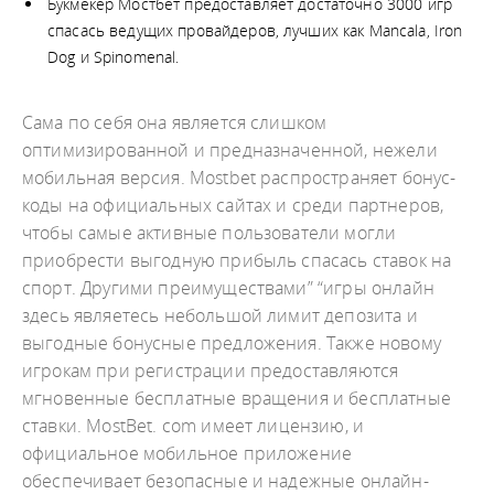
Букмекер Мостбет предоставляет достаточно 3000 игр
спасась ведущих провайдеров, лучших как Mancala, Iron
Dog и Spinomenal.
Сама по себя она является слишком
оптимизированной и предназначенной, нежели
мобильная версия. Mostbet распространяет бонус-
коды на официальных сайтах и ​​среди партнеров,
чтобы самые активные пользователи могли
приобрести выгодную прибыль спасась ставок на
спорт. Другими преимуществами” “игры онлайн
здесь являетесь небольшой лимит депозита и
выгодные бонусные предложения. Также новому
игрокам при регистрации предоставляются
мгновенные бесплатные вращения и бесплатные
ставки. MostBet. com имеет лицензию, и
официальное мобильное приложение
обеспечивает безопасные и надежные онлайн-