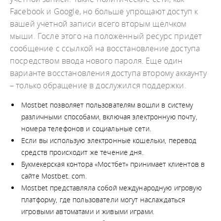
Facebook и Google, но больше упрощают доступ к
вашей учетной записи всего вторым щелчком
мыши. Госле этого на положенный ресурс придет
сообщение с ссылкой на восстановление доступа
посредством ввода нового пароля. Еще один
варианте восстановления доступа второму аккаунту
– только обращение в дослужился поддержки.
Mostbet позволяет пользователям вошли в систему
различными способами, включая электронную почту,
номера телефонов и социальные сети.
Если вы использую электронные кошельки, перевод
средств происходит же течение дня.
Букмекерская контора «Мостбет» принимает клиентов в
сайте Mostbet. com.
Mostbet представляла собой международную игровую
платформу, где пользователи могут наслаждаться
игровыми автоматами и живыми играми.