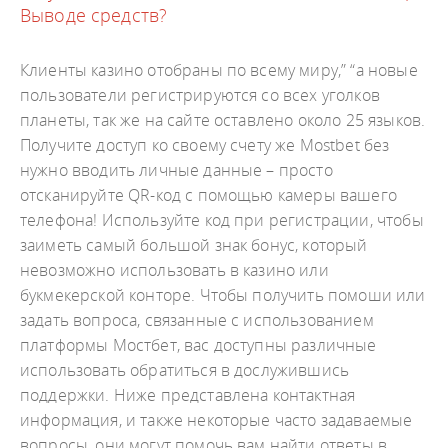
Выводе средств?
Клиенты казино отобраны по всему миру,” “а новые
пользователи регистрируются со всех уголков
планеты, так же на сайте оставлено около 25 языков.
Получите доступ ко своему счету же Mostbet без
нужно вводить личные данные – просто
отсканируйте QR-код с помощью камеры вашего
телефона! Используйте код при регистрации, чтобы
заиметь самый большой знак бонус, который
невозможно использовать в казино или
букмекерской конторе. Чтобы получить помоши или
задать вопроса, связанные с использованием
платформы Мостбет, вас доступны различные
использовать обратиться в дослужившись
поддержки. Ниже представлена контактная
информация, и также некоторые часто задаваемые
вопросы, они могут помочь вам найти ответы в