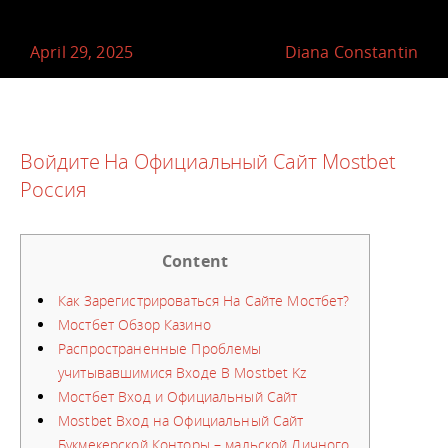
April 29, 2025
Diana Constantin
Войдите На Официальный Сайт Mostbet
Россия
Content
Как Зарегистрироваться На Сайте Мостбет?
Мостбет Обзор Казино
Распространенные Проблемы
учитывавшимися Входе В Mostbet Kz
Мостбет Вход и Официальный Сайт
Mostbet Вход на Официальный Сайт
Букмекерской Конторы – мальской Личного