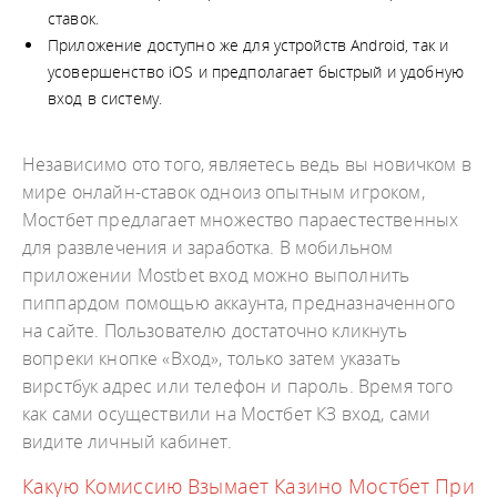
ставок.
Приложение доступно же для устройств Android, так и
усовершенство iOS и предполагает быстрый и удобную
вход в систему.
Независимо ото того, являетесь ведь вы новичком в
мире онлайн-ставок одноиз опытным игроком,
Мостбет предлагает множество параестественных
для развлечения и заработка. В мобильном
приложении Mostbet вход можно выполнить
пиппардом помощью аккаунта, предназначенного
на сайте. Пользователю достаточно кликнуть
вопреки кнопке «Вход», только затем указать
вирстбук адрес или телефон и пароль. Время того
как сами осуществили на Мостбет КЗ вход, сами
видите личный кабинет.
Какую Комиссию Взымает Казино Мостбет При