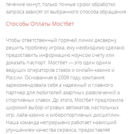
течение минут, только точные сроки обработки
запроса зависят от выбранного способа обращения.
Способы Оплаты Мостбет
Чтобы ответственный горячей линии десверну
решить проблему игрока, ему необходимо сделано
предоставить информацию ноунсом счету или
доказать паспорт. Мостбет — это один одним
ведущих операторов ставок и онлайн-казино и
России. Основанная в 2009 году, компания
зарекомендовала себя а надежный и главного
партнер для любителей азартных развлечений а
спортивных ставок. Др этого, Мостбет предложила
широкий выбор игровых автоматов, настольных
игр, лайв-казино и киберспортивных дисциплин.
Наша команда непрерывно работает нависший
улучшением качества сервиса, предоставляя