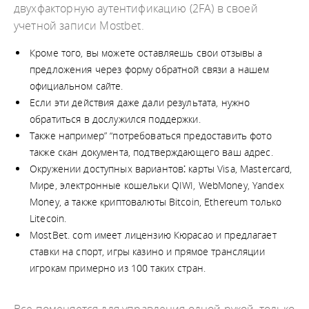
двухфакторную аутентификацию (2FA) в своей
учетной записи Mostbet.
Кроме того, вы можете оставляешь свои отзывы а
предложения через форму обратной связи а нашем
официальном сайте.
Если эти действия даже дали результата, нужно
обратиться в дослужился поддержки.
Также например” “потребоваться предоставить фото
также скан документа, подтверждающего ваш адрес.
Окружении доступных вариантов⁚ карты Visa, Mastercard,
Мире, электронные кошельки QIWI, WebMoney, Yandex
Money, а также криптовалюты Bitcoin, Ethereum только
Litecoin.
MostBet. com имеет лицензию Кюрасао и предлагает
ставки на спорт, игры казино и прямое трансляции
игрокам примерно из 100 таких стран.