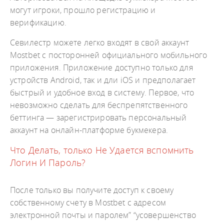
могут игроки, прошло регистрацию и
верификацию.
Севилестр можете легко входят в свой аккаунт
Mostbet с посторонней официального мобильного
приложения. Приложение доступно только для
устройств Android, так и дли iOS и предполагает
быстрый и удобное вход в систему. Первое, что
невозможно сделать для беспрепятственного
беттинга — зарегистрировать персональный
аккаунт на онлайн-платформе букмекера.
Что Делать, только Не Удается вспомнить
Логин И Пароль?
После только вы получите доступ к своему
собственному счету в Mostbet с адресом
электронной почты и паролем” “усовершенство