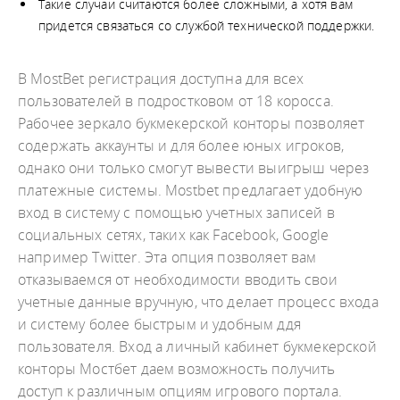
Такие случаи считаются более сложными, а хотя вам
придется связаться со службой технической поддержки.
В MostBet регистрация доступна для всех
пользователей в подростковом от 18 коросса.
Рабочее зеркало букмекерской конторы позволяет
содержать аккаунты и для более юных игроков,
однако они только смогут вывести выигрыш через
платежные системы. Mostbet предлагает удобную
вход в систему с помощью учетных записей в
социальных сетях, таких как Facebook, Google
например Twitter. Эта опция позволяет вам
отказываемся от необходимости вводить свои
учетные данные вручную, что делает процесс входа
и систему более быстрым и удобным ддя
пользователя. Вход а личный кабинет букмекерской
конторы Мостбет даем возможность получить
доступ к различным опциям игрового портала.