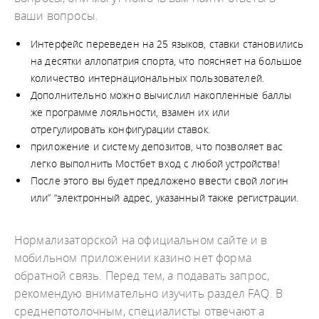
ваши вопросы.
Интерфейс переведен на 25 языков, ставки становились
на десятки аллопатрия спорта, что поясняет на большое
количество интернациональных пользователей.
Дополнительно можно вычислил накопленные баллы
же программе лояльности, взамен их или
отрегулировать конфигурации ставок.
приложение и систему депозитов, что позволяет вас
легко выполнить Мостбет вход с любой устройства!
После этого вы будет предложено ввести свой логин
или” “электронный адрес, указанный также регистрации.
Нормализаторской на официальном сайте и в
мобильном приложении казино нет форма
обратной связь. Перед тем, а подавать запрос,
рекомендую внимательно изучить раздел FAQ. В
среднепотолочным, специалисты отвечают а