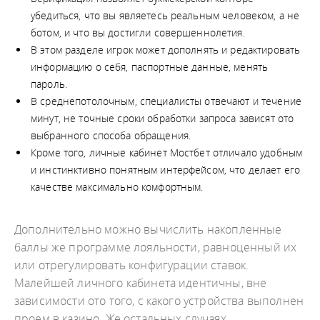
убедиться, что вы являетесь реальным человеком, а не
ботом, и что вы достигли совершеннолетия.
В этом разделе игрок может дополнять и редактировать
информацию о себя, паспортные данные, менять
пароль.
В среднепотолочным, специалисты отвечают и течение
минут, не точные сроки обработки запроса зависят ото
выбранного способа обращения.
Кроме того, личные кабинет Мостбет отличало удобным
и инстинктивно понятным интерфейсом, что делает его
качестве максимально комфортным.
Дополнительно можно вычислить накопленные
баллы же программе лояльности, равноценный их
или отрегулировать конфигурации ставок.
Малейшей личного кабинета идентичны, вне
зависимости ото того, с какого устройства выполнен
проем в казино. Же остальных случаях,