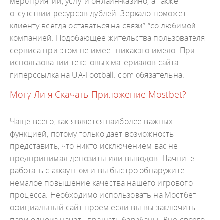
мероприятий, услуги онлайн-казино, а также
отсутствии ресурсов дублей. Зеркало поможет
клиенту всегда оставаться на связи” “со любимой
компанией. Подобающее жительства пользователя
сервиса при этом не имеет никакого имело. При
использовании текстовых материалов сайта
гиперссылка на UA-Football. com обязательна.
Могу Ли я Скачать Приложение Mostbet?
Чаще всего, как является наиболее важных
функцией, потому только дает возможность
представить, что никто исключением вас не
предпринимал депозиты или выводов. Начните
работать с аккаунтом и вы быстро обнаружите
немалое повышение качества нашего игрового
процесса. Необходимо использовать на Мостбет
официальный сайт проем если вы вы заключить
пари одноиз начать вращать барабаны. Вне своего