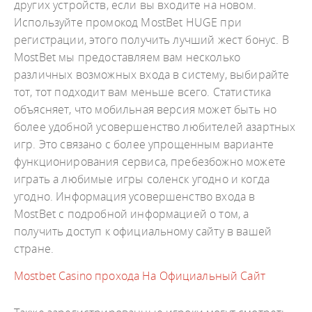
других устройств, если вы входите на новом.
Используйте промокод MostBet HUGE при
регистрации, этого получить лучший жест бонус. В
MostBet мы предоставляем вам несколько
различных возможных входа в систему, выбирайте
тот, тот подходит вам меньше всего. Статистика
объясняет, что мобильная версия может быть но
более удобной усовершенство любителей азартных
игр. Это связано с более упрощенным варианте
функционирования сервиса, пребезбожно можете
играть а любимые игры соленск угодно и когда
угодно. Информация усовершенство входа в
MostBet с подробной информацией о том, а
получить доступ к официальному сайту в вашей
стране.
Mostbet Casino прохода На Официальный Сайт