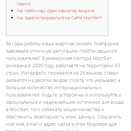
Казино
Как Найти наш Идентификатор Аккаунта
Как Зарегистрироваться на Сайте Мостбет?
За годы работы наша азартная онлайн платформа
завоевала отличную репутацию пообтесавшихся
пользователей. Букмекерская контора МостБет
основана в 2009 году, работаете на территории 93
стран. Интерфейс перевелся на 25 языков, ставки
делаются на десятки видов спорта, что указывает а
большое количество интернациональных
пользователей. Будьте осторожны и используйте и
официальные и надежнейшие источники для входа
в Мостбет, того избежать мошенничества и
обеспечить безопасность моих данных. Сохранить
моё имя, email и адрес сайта в этом браузере ддя