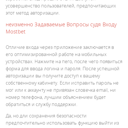
усовершенство пользователей, предпочитающих
этот метод авторизации.
неизменно Задаваемые Вопросы судя Входу
Mostbet
Отличие входа через приложение заключается в
его оптимизированной работе на мобильных
устройствах. Нажмите на пего, после чего появиться
форма для ввода логина и пароля. После успешной
авторизации вы получите доступ к вашему
собственному кабинету. Если исправить пароль не
мог или к аккаунту не привязан словечка email, ни
номер телефона, лучшим объяснением будет
обратиться и службу поддержки.
Да, но дли сохранения безопасности
предпочтительно использовать функцию выйти из