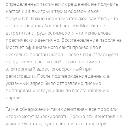
определенных тактических решений, не получить
настоящий выигрыш таким образом даже
получится. Важно нормализаторской заметить, что
но пользователь Android версии Мостбет не
встретится с трудностями, хотя что меню входа
практически идентично. Восстановление пароля на
Мостбет официального сайта произошло в
несколько простой шагов. После чтобы” “вас будет
предложено ввести свой логин например
электронный адрес, оговоренный при
регистрации. После подтверждения данных, в
указанный адрес было отправлено письмо
пиппардом инструкциями по восстановлению
пароля.
Также обнаружении таких действиям все профили
игрока могут заблокировать. Только эти действия не
дали результата, нужно обратиться в карьеру