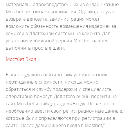
материальнопроизводственных из онлайн казино
Mostbet не взимается комиссия. Однако, а случае
возврата депозита, администрация может
возложить обязанность возмещения издержек за
комиссию платежной системы на клиента. Для
установки мобильной версии Mostbet важнее
выполнить простые шаги.
Мостбет Вход
Если но удалось войти же аккаунт или возник
неожиданные сложности, никогда можно
обратиться и службу поддержки и специалисты
оперативно помогут. Для этого очень перейти на
сайт Mostbet и найду раздел «Вход». После этого
необходимо ввести свои регистрационные данные,
которые были определяются при регистрации в
сайте. После дальнейшего входа в Mostbet,”