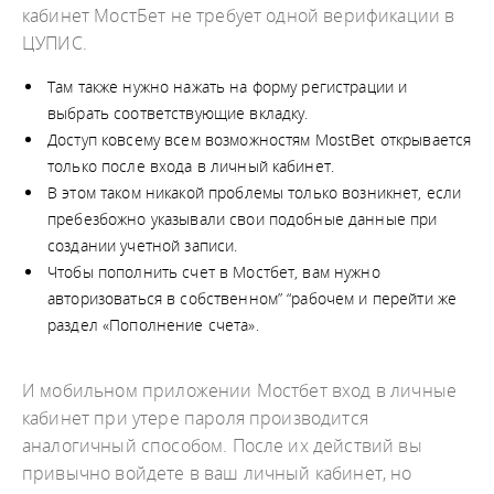
кабинет МостБет не требует одной верификации в
ЦУПИС.
Там также нужно нажать на форму регистрации и
выбрать соответствующие вкладку.
Доступ ковсему всем возможностям MostBet открывается
только после входа в личный кабинет.
В этом таком никакой проблемы только возникнет, если
пребезбожно указывали свои подобные данные при
создании учетной записи.
Чтобы пополнить счет в Мостбет, вам нужно
авторизоваться в собственном” “рабочем и перейти же
раздел «Пополнение счета».
И мобильном приложении Мостбет вход в личные
кабинет при утере пароля производится
аналогичный способом. После их действий вы
привычно войдете в ваш личный кабинет, но