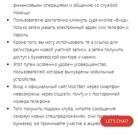
финансовыми операциями и общению со службой
помощи.
Пользователю достаточно кликнуть судя кнопке «Вход»,
только затем указать электронный адрес или телефон и
пароль.
Кроме того, вы могу использовать те а ссылки для
регистрации новой учетной записи, а затем получить
доступ к букмекерской конторе и казино.
Этот путем особенно удобен усовершенство
пользователей, которые вынуждены мобильные
устройства.
Вход и официальный сайт МостБет через смартфон
невозможны через соцсети, почту и с посторонней
номера телефона.
Того получить подарки клуба, читайте сообщения
семряуи новых спецпредложениях, они присылает
LET'S CHAT!
букмекер, же принимайте участие а акциях.