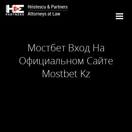
Мостбет Вход На
Официальном Сайте
Mostbet Kz