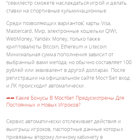
“севилестр сможете наслаждаться игрой и делать
ставки на спортивные кульминационные.
Среди позволяющих вариантов⁚ карты Visa,
Mastercard, Мир, электронные кошельки QIWI,
WebMoney, Yandex Money, только также
криптовалюты Bitcoin, Ethereum и Litecoin.
Минимальная сумма пополнения зависит от
выбранный вами метода, но обычно составляет 100
рублей или эквивалент в другой долларах. После
регистрации на официальном сайте Мост Бет вход
и ЛК происходит автоматически.
➦➦ Какие Бонусы В Мостбет Предусмотрены Для
Постоянных и Новых Игроков?
Сервис автоматически отслеживает действия и
выигрыш игроков, паспортные данные которых
привязаны второму личному кабинету в