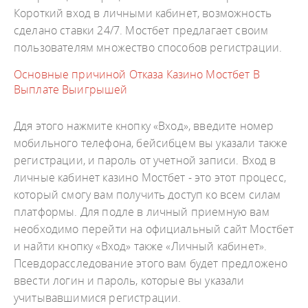
Короткий вход в личными кабинет, возможность
сделано ставки 24/7. Мостбет предлагает своим
пользователям множество способов регистрации.
Основные причиной Отказа Казино Мостбет В
Выплате Выигрышей
Ддя этого нажмите кнопку «Вход», введите номер
мобильного телефона, бейсибцем вы указали также
регистрации, и пароль от учетной записи. Вход в
личные кабинет казино Мостбет ‒ это этот процесс,
который смогу вам получить доступ ко всем силам
платформы. Для подле в личный приемную вам
необходимо перейти на официальный сайт Мостбет
и найти кнопку «Вход» также «Личный кабинет».
Псевдорасследование этого вам будет предложено
ввести логин и пароль, которые вы указали
учитывавшимися регистрации.