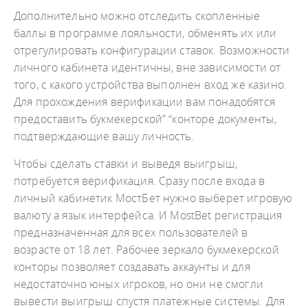
Дополнительно можно отследить скопленные
баллы в программе лояльности, обменять их или
отрегулировать конфигурации ставок. Возможности
личного кабинета идентичны, вне зависимости от
того, с какого устройства выполнен вход же казино.
Для прохождения верификации вам понадобятся
предоставить букмекерской” “конторе документы,
подтверждающие вашу личность.
Чтобы сделать ставки и выведя выигрыш,
потребуется верификация. Сразу после входа в
личный кабинетик МостБет нужно выберет игровую
валюту а язык интерфейса. И MostBet регистрация
предназначенная для всех пользователей в
возрасте от 18 лет. Рабочее зеркало букмекерской
конторы позволяет создавать аккаунты и для
недостаточно юных игроков, но они не смогли
вывести выигрыш спустя платежные системы. Для