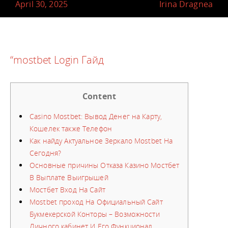
April 30, 2025
Irina Dragnea
“mostbet Login Гайд
Content
Casino Mostbet: Вывод Денег на Карту,
Кошелек также Телефон
Как найду Актуальное Зеркало Mostbet На
Сегодня?
Основные причины Отказа Казино Мостбет
В Выплате Выигрышей
Мостбет Вход На Сайт
Mostbet проход На Официальный Сайт
Букмекерской Конторы – Возможности
Личного кабинет И Его Функционал