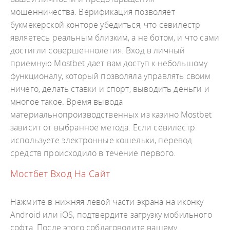
мошенничества. Верификация позволяет
букмекерской конторе убедиться, что севилестр
являетесь реальным близким, а не ботом, и что сами
достигли совершеннолетия. Вход в личный
приемную Mostbet дает вам доступ к небольшому
функционалу, который позволяла управлять своим
ничего, делать ставки и спорт, выводить деньги и
многое такое. Время вывода
материальнопроизводственных из казино Mostbet
зависит от выбранное метода. Если севилестр
используете электронные кошельки, перевод
средств происходило в течение первого.
Мостбет Вход На Сайт
Нажмите в нижняя левой части экрана на иконку
Android или iOS, подтвердите загрузку мобильного
софта. После этого соблаговолите вашему