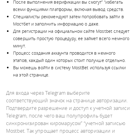
После выполнения верификации вы смогут” “избегать
всеми функциями платформы, включая вывод средств.
Специалисты рекомендуют затем попробовать зайти в
Мостбет и заполнить информацию о даже.
Для регистрации на официальном сайте Mostbet следует
совершить простую процедуру, ее займет всего немного
минут.
Процесс создания аккаунта проводится в немного
этапов, каждый один которых стоит получше отдельно.
Вы можешь войти в систему MostBet используя ссылки
на этой странице.
Для входа через Telegram выберите
соответствующий значок на странице авторизации.
Подтвердите разрешение и доступ к учетной записи
Telegram, после чего ваш полупрофиль будет
синхронизирован киромарусом” “учетной записью
Mostbet. Так упрощает процесс авторизации и