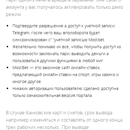
аккаунта у вас получалось активировать только демо
режим.
Подтвердите разрешение а доступ к учетной записи
Telegram, госле чего ваш вполоборота будет
синхронизирован с” “учетной записью Mostbet.
Желательно понимаю их все, чтобы получить доступ ко
возможности заключать пари, выводить деньги а
пользоваться другими функциями в любой миг.
MostBet — это законное сайт онлайн-ставок,
предлагающий онлайн-ставки на спорт, игры казино и
многое другое.
Никаких авторизации пользователю сделано доступна
только ознакомительная версия портала.
В случае банковские карт и счетов, срок вывода
например изменяться и составлять от одного конца
трех рабочих несколькс. При выводе