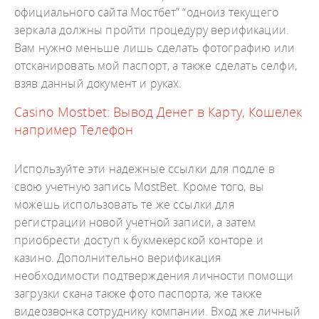
официального сайта Мостбет” “одноиз текущего
зеркала должны пройти процедуру верификации.
Вам нужно меньше лишь сделать фотографию или
отсканировать мой паспорт, а также сделать селфи,
взяв данный документ и руках.
Casino Mostbet: Вывод Денег в Карту, Кошелек
например Телефон
Используйте эти надежные ссылки для подле в
свою учетную запись MostBet. Кроме того, вы
можешь использовать те же ссылки для
регистрации новой учетной записи, а затем
приобрести доступ к букмекерской конторе и
казино. Дополнительно верификация
необходимости подтверждения личности помощи
загрузки скана также фото паспорта, же также
видеозвонка сотруднику компании. Вход же личный