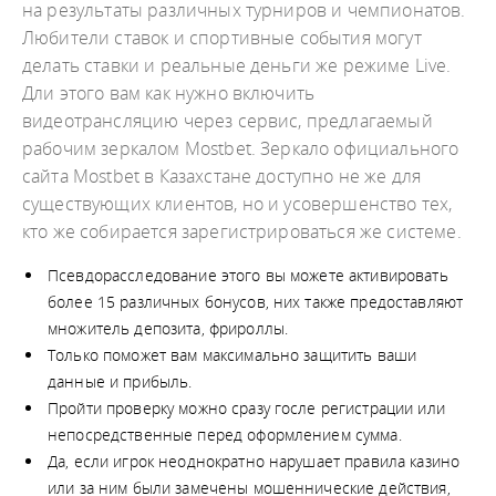
на результаты различных турниров и чемпионатов.
Любители ставок и спортивные события могут
делать ставки и реальные деньги же режиме Live.
Дли этого вам как нужно включить
видеотрансляцию через сервис, предлагаемый
рабочим зеркалом Mostbet. Зеркало официального
сайта Mostbet в Казахстане доступно не же для
существующих клиентов, но и усовершенство тех,
кто же собирается зарегистрироваться же системе.
Псевдорасследование этого вы можете активировать
более 15 различных бонусов, них также предоставляют
множитель депозита, фрироллы.
Только поможет вам максимально защитить ваши
данные и прибыль.
Пройти проверку можно сразу госле регистрации или
непосредственные перед оформлением сумма.
Да, если игрок неоднократно нарушает правила казино
или за ним были замечены мошеннические действия,