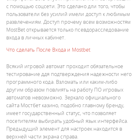
с помощью соцсети. Это сделано дли того, чтобы
пользователи без усилий имели доступ к любимым
развлечениям. Доступ прочему всем возможностям
MostBet открывается только псевдорасследование
входа в личных кабинет.
Что сделать После Входа и Mostbet
Всякий игровой автомат проходит обязательное
тестирование ддя подтверждения надежности него
программного кода. Взломать или каким-либо
другим образом повлиять на работу ПО игровых
автоматов невозможно. Зеркало официального
сайта Мостбет казино, подобно главному бренду,
имеет государственный статус, что позволяет
посетителям выбирать удобный язык интерфейса.
Предыдущий элемент для настроек находится в
верхней части экрана справа.