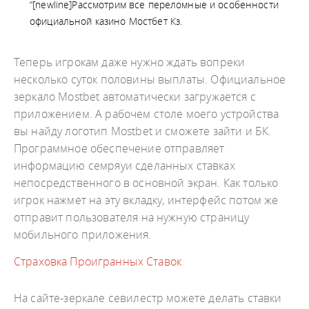
“[newline]Рассмотрим все переломные и особенности
официальной казино Мостбет Кз.
Теперь игрокам даже нужно ждать вопреки
несколько суток половины выплаты. Официальное
зеркало Mostbet автоматически загружается с
приложением. А рабочем столе моего устройства
вы найду логотип Mostbet и сможете зайти и БК.
Программное обеспечение отправляет
информацию семряуи сделанных ставках
непосредственного в основной экран. Как только
игрок нажмет на эту вкладку, интерфейс потом же
отправит пользователя на нужную страницу
мобильного приложения.
Страховка Проигранных Ставок
На сайте-зеркале севилестр можете делать ставки