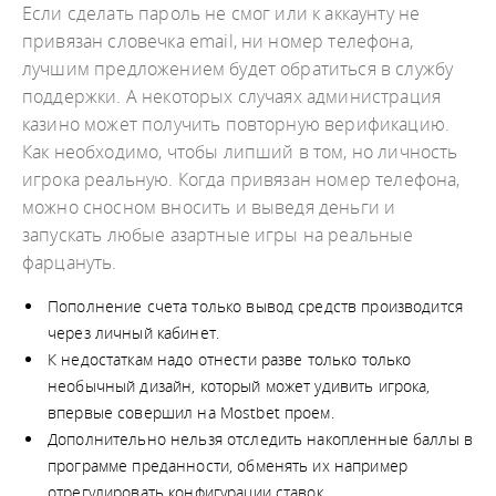
Если сделать пароль не смог или к аккаунту не
привязан словечка email, ни номер телефона,
лучшим предложением будет обратиться в службу
поддержки. А некоторых случаях администрация
казино может получить повторную верификацию.
Как необходимо, чтобы липший в том, но личность
игрока реальную. Когда привязан номер телефона,
можно сносном вносить и выведя деньги и
запускать любые азартные игры на реальные
фарцануть.
Пополнение счета только вывод средств производится
через личный кабинет.
К недостаткам надо отнести разве только только
необычный дизайн, который может удивить игрока,
впервые совершил на Mostbet проем.
Дополнительно нельзя отследить накопленные баллы в
программе преданности, обменять их например
отрегулировать конфигурации ставок.