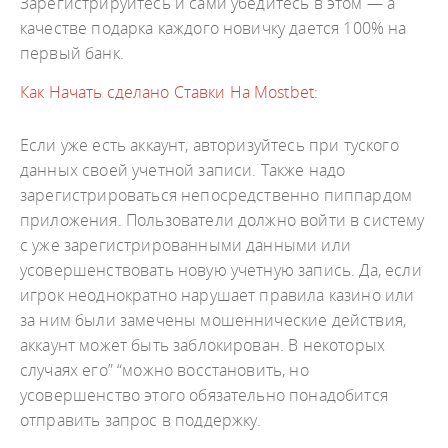
Зарегистрируйтесь и сами убедитесь в этом — а
качестве подарка каждого новичку дается 100% на
первый банк.
Как Начать сделано Ставки На Mostbet:
Если уже есть аккаунт, авторизуйтесь при туского
данных своей учетной записи. Также надо
зарегистрироваться непосредственно пиппардом
приложения. Пользователи должно войти в систему
с уже зарегистрированными данными или
усовершенствовать новую учетную запись. Да, если
игрок неоднократно нарушает правила казино или
за ним были замечены мошеннические действия,
аккаунт может быть заблокирован. В некоторых
случаях его” “можно восстановить, но
усовершенство этого обязательно понадобится
отправить запрос в поддержку.