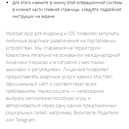
Для этого нажмите в иконку этой операционной системы
в нижней части главной страницы, следуйте подробной
инструкции на экране.
Mostbet App для Андроид и iOS позволял запускать
любимые азартные развлечения на портативных
устройствах. Мы стараемся на территории
Казахстана легально на основании международной
лицензии Кюрасао и в согласно с местными
законами и регуляциями. Лицензия позволяет
предоставлять азартные услуги казино Мостбет,
официальный сайт и соответствует всем
требованиям. Через соцсеть — необходимо
выбрать неплатежеспособную игры и
авторизоваться через одну одним предложенных
социальных сетей, например, Вконтакте, Родители
или Telegram.