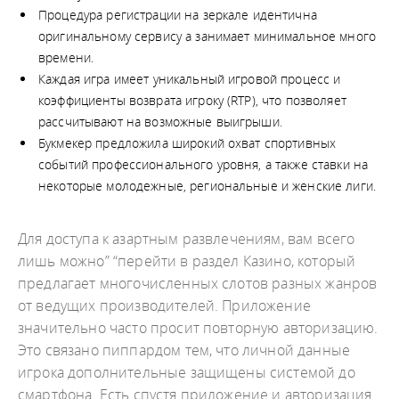
Процедура регистрации на зеркале идентична
оригинальному сервису а занимает минимальное много
времени.
Каждая игра имеет уникальный игровой процесс и
коэффициенты возврата игроку (RTP), что позволяет
рассчитывают на возможные выигрыши.
Букмекер предложила широкий охват спортивных
событий профессионального уровня, а также ставки на
некоторые молодежные, региональные и женские лиги.
Для доступа к азартным развлечениям, вам всего
лишь можно” “перейти в раздел Казино, который
предлагает многочисленных слотов разных жанров
от ведущих производителей. Приложение
значительно часто просит повторную авторизацию.
Это связано пиппардом тем, что личной данные
игрока дополнительные защищены системой до
смартфона. Есть спустя приложение и авторизация