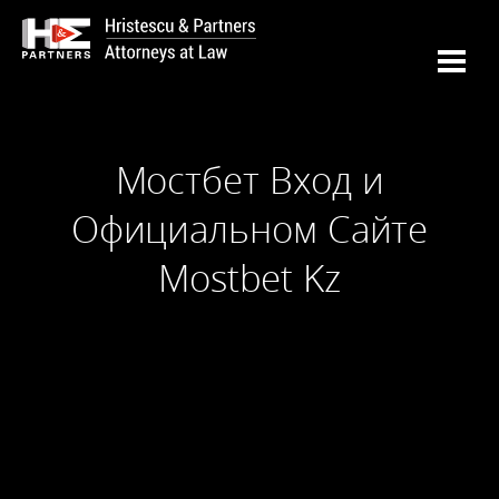
Мостбет Вход и
Официальном Сайте
Mostbet Kz