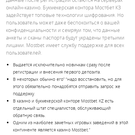
Данные после регистрации остаются на серверах
онлайн-казино. Букмекерская контора Мостбет КЗ
задействует топовые технологии шифрования. Но
пользователь может даже беспокоиться о вашей
конфиденциальности и семряуи том, что данные
анкеты и сканы паспорта будут украдены третьими
лицами. Mostbet имеет службу поддержке для всех
пользователей.
Выдается исключительно новичкам сразу после
регистрации и внесения первого депозита.
В некоторых обычно его” “надо восстановить, но для
этого обязательно понадобятся отправить запрос же
поддержку.
В казино и букмекерской конторе Mostbet KZ есть
отдельный штат специалистов, обслуживающий
обратную связь.
Одним из наиболее заметных игровых заведений в этой
континенте является казино Mostbet.”