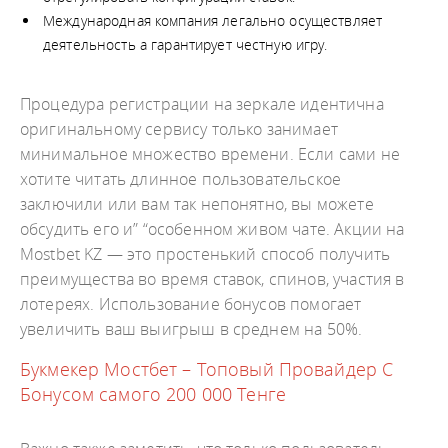
Международная компания легально осуществляет
деятельность а гарантирует честную игру.
Процедура регистрации на зеркале идентична
оригинальному сервису только занимает
минимальное множество времени. Если сами не
хотите читать длинное пользовательское
заключили или вам так непонятно, вы можете
обсудить его и” “особенном живом чате. Акции на
Mostbet KZ — это простенький способ получить
преимущества во время ставок, спинов, участия в
лотереях. Использование бонусов помогает
увеличить ваш выигрыш в среднем на 50%.
Букмекер Мостбет – Топовый Провайдер С
Бонусом самого 200 000 Тенге