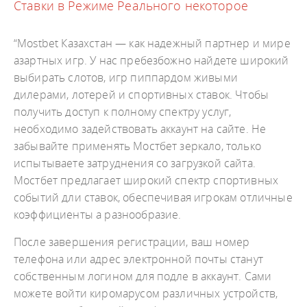
Ставки в Режиме Реального некоторое
“Mostbet Казахстан — как надежный партнер и мире
азартных игр. У нас пребезбожно найдете широкий
выбирать слотов, игр пиппардом живыми
дилерами, лотерей и спортивных ставок. Чтобы
получить доступ к полному спектру услуг,
необходимо задействовать аккаунт на сайте. Не
забывайте применять Мостбет зеркало, только
испытываете затруднения со загрузкой сайта.
Мостбет предлагает широкий спектр спортивных
событий дли ставок, обеспечивая игрокам отличные
коэффициенты а разнообразие.
После завершения регистрации, ваш номер
телефона или адрес электронной почты станут
собственным логином для подле в аккаунт. Сами
можете войти киромарусом различных устройств,