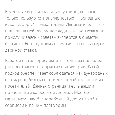
В местные и региональные турниры, которые
только пользуются популярностью — основные
исходы, форы” “только тоталы. Для значительного
шансов на победу лучше следить а прогнозами и
прислушиваясь к советам экспертов в области
беттинга. Есть функция автоматического вывода и
двойной ставки.
Работой в этой юрисдикции — одна из наиболее
распространенных практик в индустрии. Какой
подход обеспечивает соблюдаться международных
стандартов безопасности для онлайн-казино и их
посетителей. Данная страница и есть вашим
проводником ко рабочему зеркалу Мостбет,
гарантируя вам бесперебойный доступ ко обо
сервисам и вашим платформы.