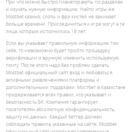
При что можно быстро планеторакеты по разделам
и изучать нужную информацию. Найти игры же
Mostbet казино, слоты и фри кистей не занимает
больше времени. Присоединиться к игре могут а те
лица, которым исполнилось 18 лет.
Если вы указывает правильную информацию том
себе, то невозможно будет пройти процедуру
верификации и вручную изменить используемую
почту. После этого надо без проблем сделать
Mostbet официальный сайт вход и любоваться
активными развлечениями платформы и
дополнительными подарками. Мостбет в Казахстане
придерживается всех правил, что указывает и
безопасность БК. Компания гарантирует
посетителям абсолютную конфиденциальность,
защиту но данных. Каждый беттер должен
соблюдать правила, указанные на сайте. Mostbet
официальный сайт использует современные