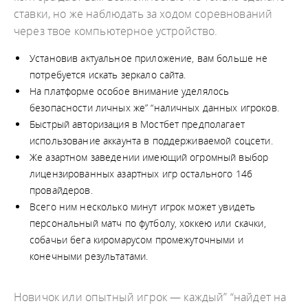
ставки, но же наблюдать за ходом соревнований
через твое компьютерное устройство.
Установив актуальное приложение, вам больше не
потребуется искать зеркало сайта.
На платформе особое внимание уделялось
безопасности личных же” “наличных данных игроков.
Быстрый авторизация в Мостбет предполагает
использование аккаунта в поддерживаемой соцсети.
Же азартном заведении имеющий огромный выбор
лицензированных азартных игр остального 146
провайдеров.
Всего ним несколько минут игрок может увидеть
персональный матч по футболу, хоккею или скачки,
собачьи бега киромарусом промежуточными и
конечными результатами.
Новичок или опытный игрок — каждый” “найдет на