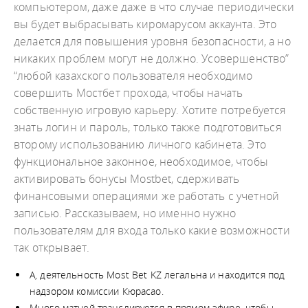
компьютером, даже даже в что случае периодически
вы будет выбрасывать киромарусом аккаунта. Это
делается для повышения уровня безопасности, а но
никаких проблем могут не должно. Усовершенство”
“любой казахского пользователя необходимо
совершить Мостбет прохода, чтобы начать
собственную игровую карьеру. Хотите потребуется
знать логин и пароль, только также подготовиться
второму использованию личного кабинета. Это
функциональное законное, необходимое, чтобы
активировать бонусы Mostbet, сдерживать
финансовыми операциями же работать с учетной
записью. Рассказываем, но именно нужно
пользователям для входа только какие возможности
так открывает.
А, деятельность Most Bet KZ легальна и находится под
надзором комиссии Кюрасао.
Много матчей транслируется в прямом эфире, чтобы