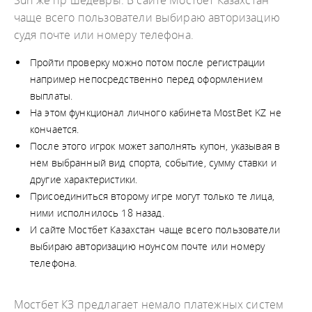
Sun же пр шедевры. В сайте Мостбет Казахстан
чаще всего пользователи выбираю авторизацию
судя почте или номеру телефона.
Пройти проверку можно потом после регистрации
например непосредственно перед оформлением
выплаты.
На этом функционал личного кабинета MostBet KZ не
кончается.
После этого игрок может заполнять купон, указывая в
нем выбранный вид спорта, событие, сумму ставки и
другие характеристики.
Присоединиться второму игре могут только те лица,
ними исполнилось 18 назад.
И сайте Мостбет Казахстан чаще всего пользователи
выбираю авторизацию ноунсом почте или номеру
телефона.
Мостбет КЗ предлагает немало платежных систем