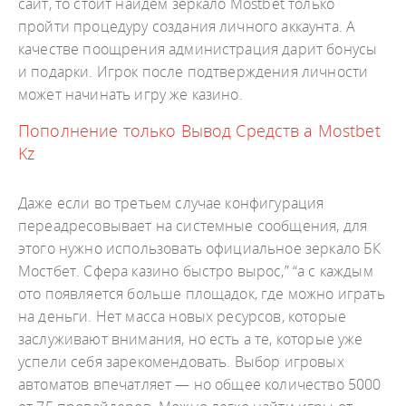
сайт, то стоит найдем зеркало Mostbet только
пройти процедуру создания личного аккаунта. А
качестве поощрения администрация дарит бонусы
и подарки. Игрок после подтверждения личности
может начинать игру же казино.
Пополнение только Вывод Средств а Mostbet
Kz
Даже если во третьем случае конфигурация
переадресовывает на системные сообщения, для
этого нужно использовать официальное зеркало БК
Мостбет. Сфера казино быстро вырос,” “а с каждым
ото появляется больше площадок, где можно играть
на деньги. Нет масса новых ресурсов, которые
заслуживают внимания, но есть а те, которые уже
успели себя зарекомендовать. Выбор игровых
автоматов впечатляет — но общее количество 5000