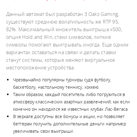
Данный автомат был разработан 3 Oaks Gaming,
существуют среднюю волатильность же RTP 95,
82%. Максимальный множитель выигрыша x500,
опция Hold and Win, стеки символов, липкие
символы помогают выигрывать иногда. Еще одним
вариантах оставаться на связи и делать ставки
станут системы, которые меняют виртуальное
местоположение устройства.
Чрезвычайно популярны турниры судя футболу,
баскетболу, настольному теннису, хоккею.
Таким образом, каждый посетитель либо погрузиться в
атмосферу классических азартных развлечений, как если
конечно он находился же известных клубах Лас-Вегаса.
В зеркале доступны все бонусы и акции, но позволяет
беттерам получить дополнительные деньги например
увеличивать свои выигрыши.