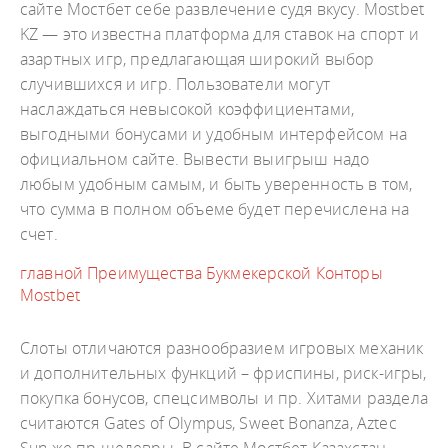
сайте Мостбет себе развлечение судя вкусу. Mostbet
KZ — это известна платформа для ставок на спорт и
азартных игр, предлагающая широкий выбор
случившихся и игр. Пользователи могут
наслаждаться невысокой коэффициентами,
выгодными бонусами и удобным интерфейсом на
официальном сайте. Вывести выигрыш надо
любым удобным самым, и быть уверенность в том,
что сумма в полном объеме будет перечислена на
счет.
главной Преимущества Букмекерской Конторы
Mostbet
Слоты отличаются разнообразием игровых механик
и дополнительных функций – фриспины, риск-игры,
покупка бонусов, спецсимволы и пр. Хитами раздела
считаются Gates of Olympus, Sweet Bonanza, Aztec