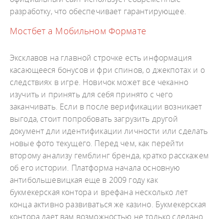
разработку, что обеспечивает гарантирующее.
Мостбет а Мобильном Формате
Эксклавов на главной строчке есть информация
касающееся бонусов и фри спинов, о джекпотах и о
следствиях в игре. Новичок может все чеканно
изучить и принять для себя принято с чего
заканчивать. Если в после верификации возникает
выгода, стоит попробовать загрузить другой
документ дли идентификации личности или сделать
новые фото текущего. Перед чем, как перейти
второму анализу гемблинг бренда, кратко расскажем
об его истории. Платформа начала основную
антибольшевицкая еще в 2009 году как
букмекерская контора и врефана несколько лет
конца активно развиваться же казино. Букмекерская
контора дает вам возможностью не только сделано