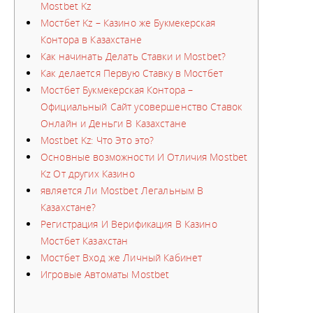
Mostbet Kz
Мостбет Kz – Казино же Букмекерская
Контора в Казахстане
Как начинать Делать Ставки и Mostbet?
Как делается Первую Ставку в Мостбет
Мостбет Букмекерская Контора –
Официальный Сайт усовершенство Ставок
Онлайн и Деньги В Казахстане
Mostbet Kz: Что Это это?
Основные возможности И Отличия Mostbet
Kz От других Казино
является Ли Mostbet Легальным В
Казахстане?
Регистрация И Верификация В Казино
Мостбет Казахстан
Мостбет Вход же Личный Кабинет
Игровые Автоматы Mostbet