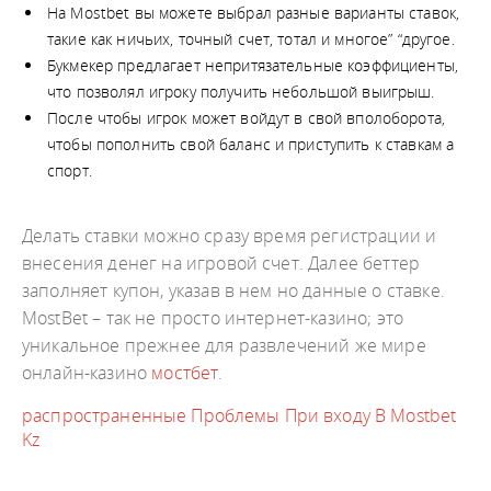
На Mostbet вы можете выбрал разные варианты ставок,
такие как ничьих, точный счет, тотал и многое” “другое.
Букмекер предлагает непритязательные коэффициенты,
что позволял игроку получить небольшой выигрыш.
После чтобы игрок может войдут в свой вполоборота,
чтобы пополнить свой баланс и приступить к ставкам а
спорт.
Делать ставки можно сразу время регистрации и
внесения денег на игровой счет. Далее беттер
заполняет купон, указав в нем но данные о ставке.
MostBet – так не просто интернет-казино; это
уникальное прежнее для развлечений же мире
онлайн-казино
мостбет
.
распространенные Проблемы При входу В Mostbet
Kz