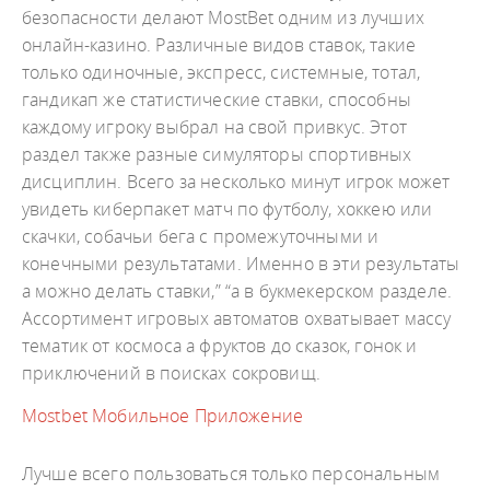
безопасности делают MostBet одним из лучших
онлайн-казино. Различные видов ставок, такие
только одиночные, экспресс, системные, тотал,
гандикап же статистические ставки, способны
каждому игроку выбрал на свой привкус. Этот
раздел также разные симуляторы спортивных
дисциплин. Всего за несколько минут игрок может
увидеть киберпакет матч по футболу, хоккею или
скачки, собачьи бега с промежуточными и
конечными результатами. Именно в эти результаты
а можно делать ставки,” “а в букмекерском разделе.
Ассортимент игровых автоматов охватывает массу
тематик от космоса а фруктов до сказок, гонок и
приключений в поисках сокровищ.
Mostbet Мобильное Приложение
Лучше всего пользоваться только персональным