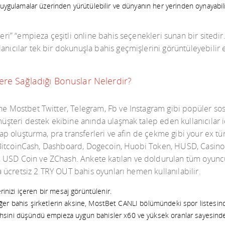
uygulamalar üzerinden yürütülebilir ve dünyanın her yerinden oynayabilir
leri” “empieza çeşitli online bahis seçenekleri sunan bir sitedi
anıcılar tek bir dokunuşla bahis geçmişlerini görüntüleyebilir
ere Sağladığı Bonuslar Nelerdir?
ine Mostbet Twitter, Telegram, Fb ve Instagram gibi popüler s
 müşteri destek ekibine anında ulaşmak talep eden kullanıcılar i
esap oluşturma, pra transferleri ve afin de çekme gibi your ex tü
le, BitcoinCash, Dashboard, Dogecoin, Huobi Token, HUSD, Casino
 USD Coin ve ZChash. Ankete katılan ve doldurulan tüm oyuncu
’a ücretsiz 2 TRY OUT bahis oyunları hemen kullanılabilir.
rinizi içeren bir mesaj görüntülenir.
 Diğer bahis şirketlerin aksine, MostBet CANLI bölümündeki spor listesin
ini düşündü empieza uygun bahisler x60 ve yüksek oranlar sayesinde, b