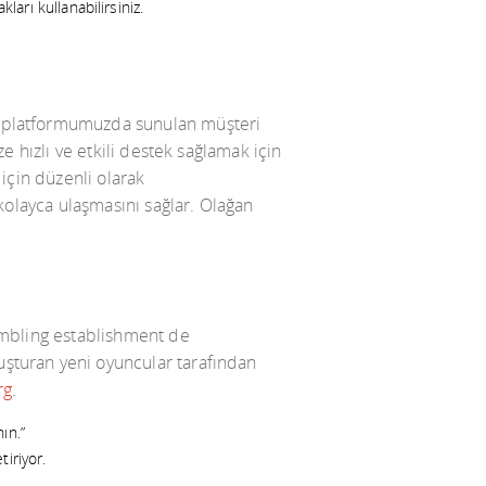
arı kullanabilirsiniz.
, platformumuzda sunulan müşteri
e hızlı ve etkili destek sağlamak için
için düzenli olarak
kolayca ulaşmasını sağlar. Olağan
ambling establishment de
şturan yeni oyuncular tarafından
rg
.
ın.”
tiriyor.