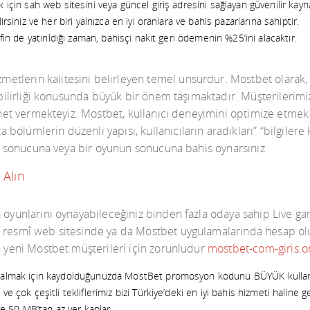
için sah web sitesini veya güncel giriş adresini sağlayan güvenilir kaynakl
rsiniz ve her biri yalnızca en iyi oranlara ve bahis pazarlarına sahiptir.
fin de yatırıldığı zaman, bahisçi nakit geri ödemenin %25’ini alacaktır.
tlerin kalitesini belirleyen temel unsurdur. Mostbet olarak
ebilirliği konusunda büyük bir önem taşımaktadır. Müşterilerimiz
izmet vermekteyiz. Mostbet, kullanıcı deneyimini optimize etmek 
ölümlerin düzenli yapısı, kullanıcıların aradıkları” “bilgilere 
ğin sonucuna veya bir oyunun sonucuna bahis oynarsınız.
Alın
a oyunlarını oynayabileceğiniz binden fazla odaya sahip Live g
 resmî web sitesinde ya da Mostbet uygulamalarında hesap olu
n yeni Mostbet müşterileri için zorunludur
mostbet-com-giris.o
u almak için kaydolduğunuzda MostBet promosyon kodunu BÜYÜK kullan
 çok çeşitli tekliflerimiz bizi Türkiye’deki en iyi bahis hizmeti haline ge
 ve 50 MB’tan az yer kaplar.