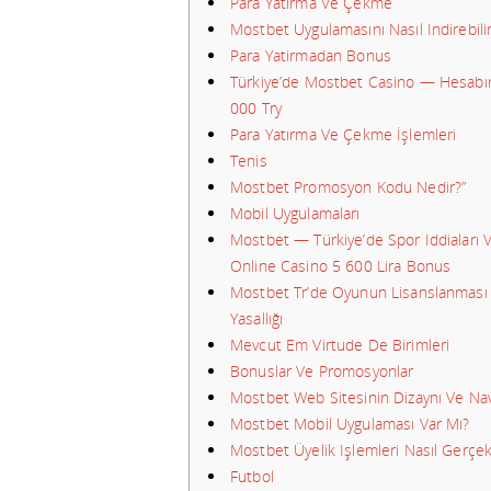
Para Yatırma Ve Çekme
Mostbet Uygulamasını Nasıl Indirebili
Para Yatirmadan Bonus
Türkiye’de Mostbet Casino — Hesabı
000 Try
Para Yatırma Ve Çekme İşlemleri
Tenis
Mostbet Promosyon Kodu Nedir?”
Mobil Uygulamaları
Mostbet — Türkiye’de Spor Iddiaları 
Online Casino 5 600 Lira Bonus
Mostbet Tr’de Oyunun Lisanslanması
Yasallığı
Mevcut Em Virtude De Birimleri
Bonuslar Ve Promosyonlar
Mostbet Web Sitesinin Dizaynı Ve Na
Mostbet Mobil Uygulaması Var Mı?
Mostbet Üyelik Işlemleri Nasıl Gerçekle
Futbol