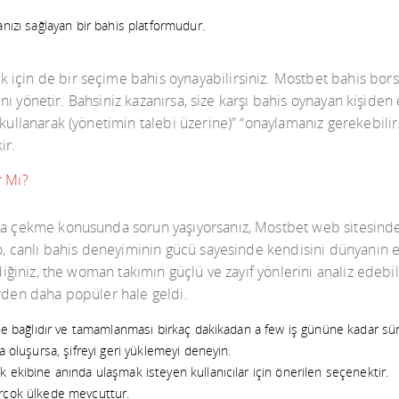
nızı sağlayan bir bahis platformudur.
çin de bir seçime bahis oynayabilirsiniz. Mostbet bahis borsas
rını yönetir. Bahsiniz kazanırsa, size karşı bahis oynayan kişiden 
 kullanarak (yönetimin talebi üzerine)” “onaylamanız gerekebil
ir.
r Mı?
ya çekme konusunda sorun yaşıyorsanız, Mostbet web sitesinde 
no, canlı bahis deneyiminin gücü sayesinde kendisini dünyanın 
ildiğiniz, the woman takımın güçlü ve zayıf yönlerini analiz ed
erden daha popüler hale geldi.
ne bağlıdır ve tamamlanması birkaç dakikadan a few iş gününe kadar süre
a oluşursa, şifreyi geri yüklemeyi deneyin.
ekibine anında ulaşmak isteyen kullanıcılar için önerilen seçenektir.
rçok ülkede mevcuttur.