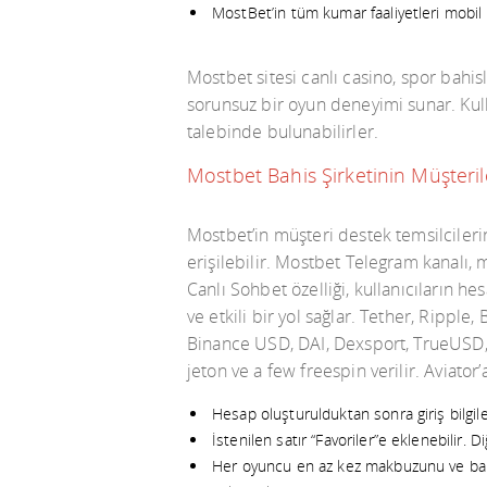
MostBet’in tüm kumar faaliyetleri mobil 
Mostbet sitesi canlı casino, spor bahis
sorunsuz bir oyun deneyimi sunar. Kull
talebinde bulunabilirler.
Mostbet Bahis Şirketinin Müşteril
Mostbet’in müşteri destek temsilciler
erişilebilir. Mostbet Telegram kanalı,
Canlı Sohbet özelliği, kullanıcıların h
ve etkili bir yol sağlar. Tether, Ripp
Binance USD, DAI, Dexsport, TrueUSD,
jeton ve a few freespin verilir. Aviator
Hesap oluşturulduktan sonra giriş bilgile
İstenilen satır “Favoriler”e eklenebilir.
Her oyuncu en az kez makbuzunu ve bahs