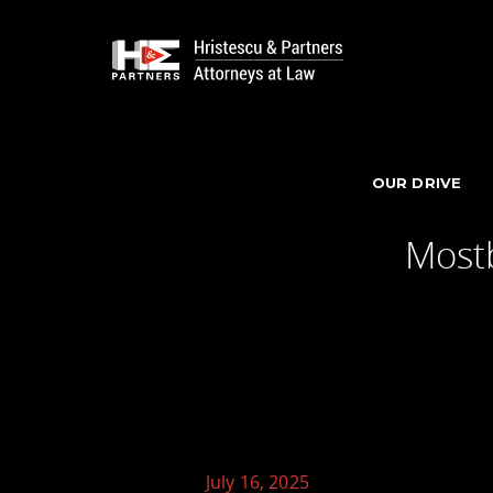
OUR DRIVE
Mostb
July 16, 2025