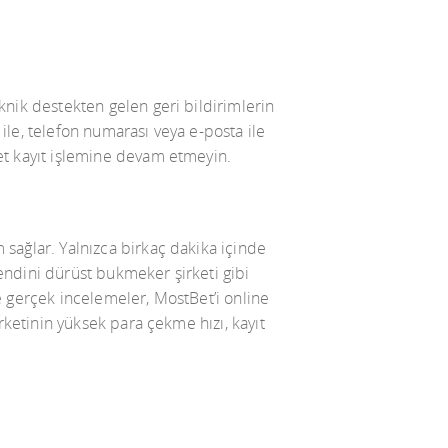
knik destekten gelen geri bildirimlerin
 ile, telefon numarası veya e-posta ile
et kayıt işlemine devam etmeyin.
 sağlar. Yalnızca birkaç dakika içinde
endini dürüst bukmeker şirketi gibi
e gerçek incelemeler, MostBet’i online
irketinin yüksek para çekme hızı, kayıt