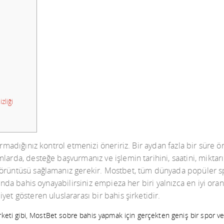
zliği
ırmadığınız kontrol etmenizi öneririz. Bir aydan fazla bir süre 
arda, desteğe başvurmanız ve işlemin tarihini, saatini, miktarı
görüntüsü sağlamanız gerekir. Mostbet, tüm dünyada popüler 
ında bahis oynayabilirsiniz empieza her biri yalnızca en iyi oran
et gösteren uluslararası bir bahis şirketidir.
keti gibi, MostBet sobre bahis yapmak için gerçekten geniş bir spor ve d