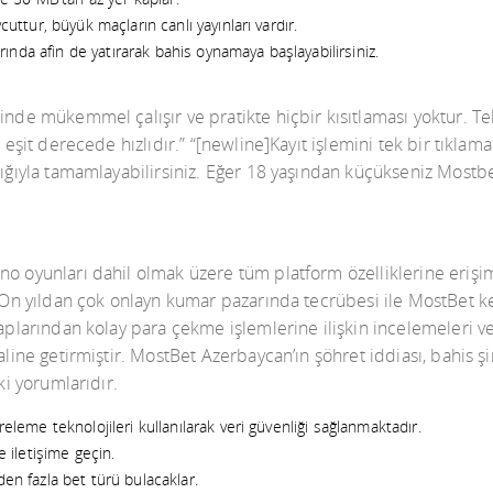
cuttur, büyük maçların canlı yayınları vardır.
nda afin de yatırarak bahis oynamaya başlayabilirsiniz.
inde mükemmel çalışır ve pratikte hiçbir kısıtlaması yoktur. Te
 eşit derecede hızlıdır.” “[newline]Kayıt işlemini tek bir tıklama
lığıyla tamamlayabilirsiniz. Eğer 18 yaşından küçükseniz Mostb
o oyunları dahil olmak üzere tüm platform özelliklerine erişim
. On yıldan çok onlayn kumar pazarında tecrübesi ile MostBet k
saplarından kolay para çekme işlemlerine ilişkin incelemeleri v
aline getirmiştir. MostBet Azerbaycan’ın şöhret iddiası, bahis ş
ki yorumlarıdır.
releme teknolojileri kullanılarak veri güvenliği sağlanmaktadır.
e iletişime geçin.
den fazla bet türü bulacaklar.