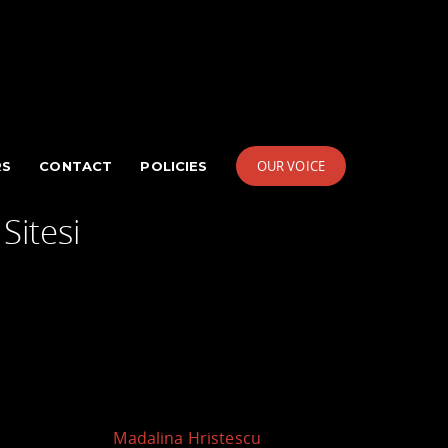
OUR VOICE
RS
CONTACT
POLICIES
Sitesi
Madalina Hristescu