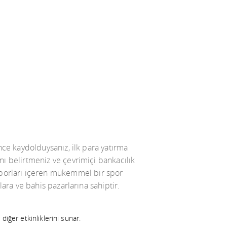
önce kaydolduysanız, ilk para yatırma
nı belirtmeniz ve çevrimiçi bankacılık
sporları içeren mükemmel bir spor
lara ve bahis pazarlarına sahiptir.
iğer etkinliklerini sunar.