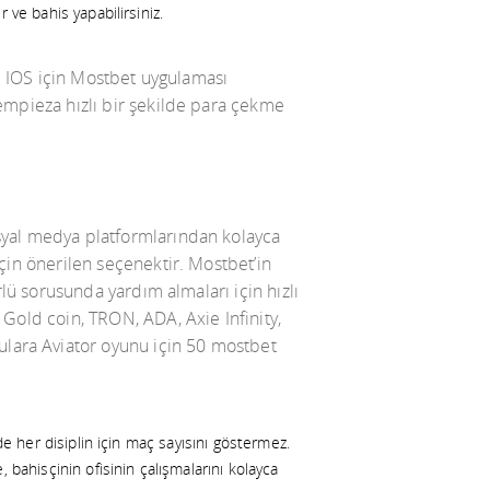
 ve bahis yapabilirsiniz.
r. IOS için Mostbet uygulaması
 empieza hızlı bir şekilde para çekme
osyal medya platformlarından kolayca
çin önerilen seçenektir. Mostbet’in
rlü sorusunda yardım almaları için hızlı
 Gold coin, TRON, ADA, Axie Infinity,
lara Aviator oyunu için 50 mostbet
de her disiplin için maç sayısını göstermez.
ahisçinin ofisinin çalışmalarını kolayca