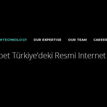
#TECHNOLOGY
OUR EXPERTISE
OUR TEAM
CAREE
et Türkiye’deki Resmi Internet 