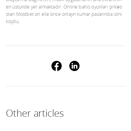
en üstünde yer almaktadır. Online bahis oyunları şirkəti
olan Mostbet on elle önce onlayn kumar pazarında izini
koydu.
Other articles