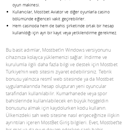
oyun makinesi.
Kullanıcılar, Mostbet Aviator ve diğer oyunlarla casino
bölümünde eğlenceli vakit geçirebilirler.
Hem casinoda hem de bahis şirketinde ortak bir hesap
kullanıldığı için ayrı bir kayıt veya yetkilendirme gerekmez.
Bu basit adımlar, Mostbet’in Windows versiyonunu
cihazınıza kolayca yüklemenizi sağlar. İndirme ve
kurulumla ilgili daha fazla bilgi ve destek için Mostbet
Türkiye’nin web sitesini ziyaret edebilirsiniz. Tebrik
bonusu yalnızca resmî web sitesinde ya da Mostbet
uygulamalarında hesap oluşturan yeni oyuncular
tarafından kullanılabilir. Kumarhanede veya spor
bahislerinde kullanılabilecek en büyük hoşgeldin
bonusunu almak için kaydolurken kodu kullanın.
Ülkenizdeki sah web sitesine nasıl erişeceğinize ilişkin
ayrıntıları içeren MostBet Giriş bilgileri. Evet, Mostbet’te
bir maç ya da oyun devam ederken canlı bahis