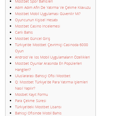
Mostbet Spor Bahisleri
Adım Adım Afin De Yatırma Ve Çekme Kılavuzu
Mostbet Mobil Uygulaması Güvenilir Mi?
Oyuncunun Kişisel Hesabı
Mostbet Casino Incelemesi
Canlı Bahis
Mostbet Güncel Giriş
Türkiye’de Mostbet Çevrimiçi Casinoda 6000
Oyun
Android Ve Ios Mobil Uygulamaların Özellikleri
Mostbet Oyunlar Arasında En Popülerleri
Hangileri?
Uluslararası Bahisçi Ofisi Mostbet
Q: Mostbet Türkiye’de Para Yatırma Işlemleri
Nasıl Yapılır?
Mosbet Kayıt Formu
Para Çekme Süresi
Türkiye’deki Mostbet Lisansı
Bahisçi Ofisinde Mobil Bahis