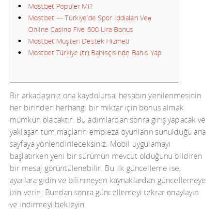
Mostbet Popüler Mi?
Mostbet — Türkiye’de Spor Iddiaları Veə
Online Casino Five 600 Lira Bonus
Mostbet Müşteri Destek Hizmeti
Mostbet Türkiye (tr) Bahisçisinde Bahis Yap
Bir arkadaşınız ona kaydolursa, hesabın yenilenmesinin
her birinden herhangi bir miktar için bonus almak
mümkün olacaktır. Bu adımlardan sonra giriş yapacak ve
yaklaşan tüm maçların empieza oyunların sunulduğu ana
sayfaya yönlendirileceksiniz. Mobil uygulamayı
başlatırken yeni bir sürümün mevcut olduğunu bildiren
bir mesaj görüntülenebilir. Bu ilk güncelleme ise,
ayarlara gidin ve bilinmeyen kaynaklardan güncellemeye
izin verin. Bundan sonra güncellemeyi tekrar onaylayın
ve indirmeyi bekleyin.