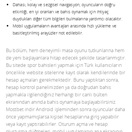
Dahası, kolay ve sezgisel navigasyon, oyuncuların doğru
etkinliği, en iyi oranları ve bahis oynamak için ihtiyaç
duydukları diğer tüm bilgileri bulmalarına yardımcı olacaktır.
Mobil uygulamaların avantajları arasında hızlı yükleme ve
basitleştirilmiş arayüzler not edilebilir.
Bu bölüm, hem deneyimli masa oyunu tutkunlarına hem
de yeni başlayanlara hitap edecek şekilde tasarlanmıştır.
Bu sitede spor bahisleri yapmak için Türk kullanıcıların
öncelikle website sitelerine kayıt olarak kendilerinde bir
hesap açmaları gerekmektedir. Bunu yaptıktan sonra,
hesap kontrol panelinizden ya da doğrudan bahis
yapmakla ilgilendiğiniz herhangi bir canlı bülten
ekranından anında bahis oynamaya başlayabilirsiniz.
Mostbet indir Android işleminden sonra oyuncular daha
önce yapmamışlarsa kişisel hesaplarına giriş yapabilir
veya kayıt yaptırabilirler. Oturum açma ve hesap
oluşturma düğmeleri, mobil uygulamanın ana ekranının