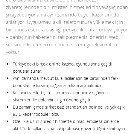
ziyaretçilerinden biri müşteri hizmetlerinin yavaşlığından
şikayet ediyor ama aynı zamanda büyük kazancını da
anlatıyor. Uygulamayı akıllı telefonunuza yüklemek için
bir bonus esencia olasılığı periyodik olarak ortaya çıkıyor
– bahisçinin haberlerini takip etmenizi öneririz. Web
sitesinde listelenen minimum sistem gereksinimleri
yoktur.
Türkiye’deki birçok online kazino, oyuncularına çeşitli
bonuslar sunar.
Aynı zamanda mevcut kulalnıcılar için de birbirinden farklı
bonuslar ile kazanç sağlama imkanı artmaktadır.
Kullanıcı verileri şifreli koruma altındadır ve güvenlik
sistemleri ile dolandırıcılığın önüne geçilir.
Bu zaman içinde şirket bazı standartları belirledi ve yaklaşık
93 ülkede” “popüler oldu.
Özellikle uzun süredir hizmette olması empieza binlerce
aktif Türk kullanıcısına sahip olması, güvenilirliğini kanıtlayan