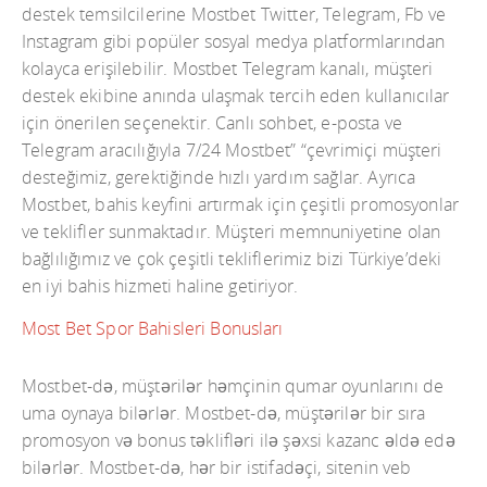
destek temsilcilerine Mostbet Twitter, Telegram, Fb ve
Instagram gibi popüler sosyal medya platformlarından
kolayca erişilebilir. Mostbet Telegram kanalı, müşteri
destek ekibine anında ulaşmak tercih eden kullanıcılar
için önerilen seçenektir. Canlı sohbet, e-posta ve
Telegram aracılığıyla 7/24 Mostbet” “çevrimiçi müşteri
desteğimiz, gerektiğinde hızlı yardım sağlar. Ayrıca
Mostbet, bahis keyfini artırmak için çeşitli promosyonlar
ve teklifler sunmaktadır. Müşteri memnuniyetine olan
bağlılığımız ve çok çeşitli tekliflerimiz bizi Türkiye’deki
en iyi bahis hizmeti haline getiriyor.
Most Bet Spor Bahisleri Bonusları
Mostbet-də, müştərilər həmçinin qumar oyunlarını de
uma oynaya bilərlər. Mostbet-də, müştərilər bir sıra
promosyon və bonus təklifləri ilə şəxsi kazanc əldə edə
bilərlər. Mostbet-də, hər bir istifadəçi, sitenin veb