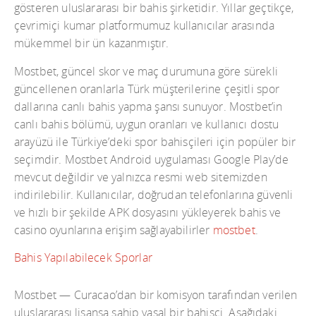
gösteren uluslararası bir bahis şirketidir. Yıllar geçtikçe,
çevrimiçi kumar platformumuz kullanıcılar arasında
mükemmel bir ün kazanmıştır.
Mostbet, güncel skor ve maç durumuna göre sürekli
güncellenen oranlarla Türk müşterilerine çeşitli spor
dallarına canlı bahis yapma şansı sunuyor. Mostbet’in
canlı bahis bölümü, uygun oranları ve kullanıcı dostu
arayüzü ile Türkiye’deki spor bahisçileri için popüler bir
seçimdir. Mostbet Android uygulaması Google Play’de
mevcut değildir ve yalnızca resmi web sitemizden
indirilebilir. Kullanıcılar, doğrudan telefonlarına güvenli
ve hızlı bir şekilde APK dosyasını yükleyerek bahis ve
casino oyunlarına erişim sağlayabilirler
mostbet
.
Bahis Yapılabilecek Sporlar
Mostbet — Curacao’dan bir komisyon tarafından verilen
uluslararası lisansa sahip yasal bir bahisçi. Aşağıdaki