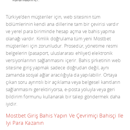
Türkiye’den müşteriler için, web sitesinin tüm
bölümlerinin kendi ana dillerine tam bir çevirisi vardır
ve yerel para biriminde hesap açma ve bahis yapma
olanağı vardır. Kimlik doğrulama tüm yeni Mostbet
müşterileri için zorunludur. Prosedür, yönetime resmi
belgelerin (pasaport, uluslararası ehliyet) elektronik
versiyonlarının sağlanmasını içerir. Bahis şirketinin web
sitesine giriş yapmak sadece doğrudan değil, aynı
zamanda sosyal ağlar aracılığıyla da yapılabilir. Ortaya
çıkan soru ayrıntılı bir açıklama veya belgesel kanıtların
sağlanmasını gerektiriyorsa, e-posta yoluyla veya geri
bildirim formunu kullanarak bir talep göndermek daha
iyidir.
Mostbet Giriş Bahis Yapın Ve Çevrimiçi Bahisçi Ile
Iyi Para Kazanın