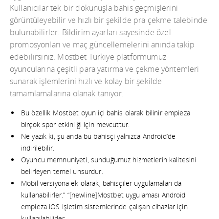
Kullanıcılar tek bir dokunuşla bahis geçmişlerini
görüntüleyebilir ve hızlı bir şekilde pra çekme talebinde
bulunabilirler. Bildirim ayarları sayesinde özel
promosyonları ve maç güncellemelerini anında takip
edebilirsiniz. Mostbet Türkiye platformumuz
oyuncularına çeşitli para yatırma ve çekme yöntemleri
sunarak işlemlerini hızlı ve kolay bir şekilde
tamamlamalarına olanak tanıyor.
Bu özellik Mostbet oyun içi bahis olarak bilinir empieza
birçok spor etkinliği için mevcuttur.
Ne yazık ki, şu anda bu bahisçi yalnızca Android’de
indirilebilir.
Oyuncu memnuniyeti, sunduğumuz hizmetlerin kalitesini
belirleyen temel unsurdur.
Mobil versiyona ek olarak, bahisçiler uygulamaları da
kullanabilirler.” “[newline]Mostbet uygulaması Android
empieza iOS işletim sistemlerinde çalışan cihazlar için
kullanılabilirler.