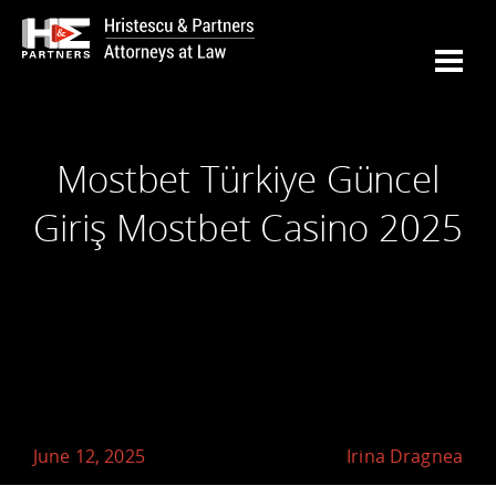
Mostbet Türkiye Güncel
Giriş Mostbet Casino 2025
June 12, 2025
Irina Dragnea