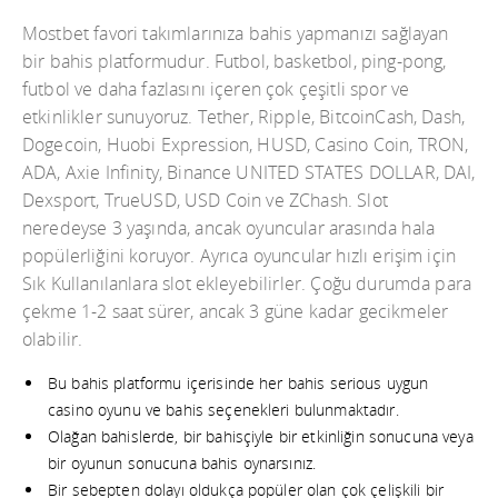
Mostbet favori takımlarınıza bahis yapmanızı sağlayan
bir bahis platformudur. Futbol, basketbol, ping-pong,
futbol ve daha fazlasını içeren çok çeşitli spor ve
etkinlikler sunuyoruz. Tether, Ripple, BitcoinCash, Dash,
Dogecoin, Huobi Expression, HUSD, Casino Coin, TRON,
ADA, Axie Infinity, Binance UNITED STATES DOLLAR, DAI,
Dexsport, TrueUSD, USD Coin ve ZChash. Slot
neredeyse 3 yaşında, ancak oyuncular arasında hala
popülerliğini koruyor. Ayrıca oyuncular hızlı erişim için
Sık Kullanılanlara slot ekleyebilirler. Çoğu durumda para
çekme 1-2 saat sürer, ancak 3 güne kadar gecikmeler
olabilir.
Bu bahis platformu içerisinde her bahis serious uygun
casino oyunu ve bahis seçenekleri bulunmaktadır.
Olağan bahislerde, bir bahisçiyle bir etkinliğin sonucuna veya
bir oyunun sonucuna bahis oynarsınız.
Bir sebepten dolayı oldukça popüler olan çok çelişkili bir