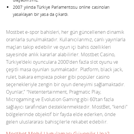
2007 yılında Türkiye Parlamentosu online casinoları
yasaklayan bir yasa da çıkardı.
Mostbet e-spor bahisleri, her gün güncellenen dinamik
oranlarla sunulmaktadır. Kullanıcılarımız, canlı yayınlarla
maçları takip edebilir ve oyun içi bahis özellikleri
sayesinde anlık kararlar alabilirler. Mostbet Casino,
Türkiye’deki oyunculara 2000’den fazla slot oyunu ve
çeşitli masa oyunları sunmaktadır. Platform, black jack,
rulet, bakara empieza poker gibi popüler casino
seçenekleriyle zengin bir oyun deneyimi sağlamaktadır.
Oyunlar,” “Netentertainment, Pragmatic Play,
Microgaming ve Evolution Gaming gibi 60’tan fazla
sağlayıcı tarafından desteklenmektedir. MostBet, “kendi”
bölgelerinde objektif bir fayda elde ederken, önde
gelen uluslararası bahisçilerle rekabet edebilir.
Mostbet Mobil Uygulaması Güvenilir Una?