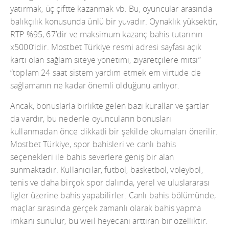
yatırmak, üç çiftte kazanmak vb. Bu, oyuncular arasında
balıkçılık konusunda ünlü bir yuvadır. Oynaklık yüksektir,
RTP %95, 67’dir ve maksimum kazanç bahis tutarının
x5000’idir. Mostbet Türkiye resmi adresi sayfası açık
kartı olan sağlam siteye yönetimi, ziyaretçilere mitsi”
“toplam 24 saat sistem yardım etmek em virtude de
sağlamanın ne kadar önemli olduğunu anlıyor.
Ancak, bonuslarla birlikte gelen bazı kurallar ve şartlar
da vardır, bu nedenle oyuncuların bonusları
kullanmadan önce dikkatli bir şekilde okumaları önerilir.
Mostbet Türkiye, spor bahisleri ve canlı bahis
seçenekleri ile bahis severlere geniş bir alan
sunmaktadır. Kullanıcılar, futbol, basketbol, voleybol,
tenis ve daha birçok spor dalında, yerel ve uluslararası
ligler üzerine bahis yapabilirler. Canlı bahis bölümünde,
maçlar sırasında gerçek zamanlı olarak bahis yapma
imkanı sunulur, bu weil heyecanı arttıran bir özelliktir.