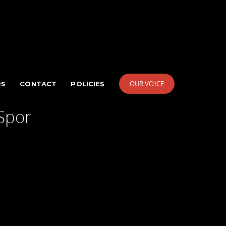
OUR VOICE
RS
CONTACT
POLICIES
 Spor