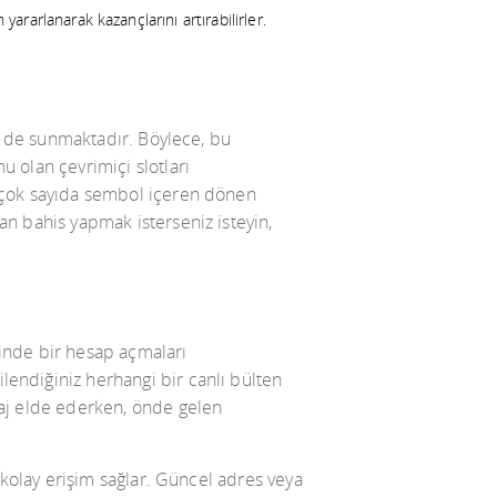
ararlanarak kazançlarını artırabilirler.
et de sunmaktadır. Böylece, bu
 olan çevrimiçi slotları
a çok sayıda sembol içeren dönen
an bahis yapmak isterseniz isteyin,
erinde bir hesap açmaları
endiğiniz herhangi bir canlı bülten
taj elde ederken, önde gelen
 kolay erişim sağlar. Güncel adres veya