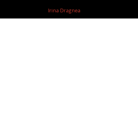
Irina Dragnea