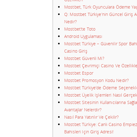
Mostbet, Türk Oyunculara Ödeme Ya
Q: Mostbet Türkiye’nin Güncel Giriş A
Nedir?
Mostbet’te Toto
Android Uygulaması
Mostbet Türkiye – Güvenilir Spor Bahi
Casino Giriş
Mostbet Güvenli Mi?
Mostbet Çevrimiçi Casino Ve Özellikle
Mostbet Espor
Mostbet Promosyon Kodu Nedir?
Mostbet Türkiye’de Ödeme Seçenekl
Mostbet Üyelik Işlemleri Nasıl Gerçekle
Mostbet Sitesinin Kullanıcılarına Sağla
Avantajlar Nelerdir?
Nasıl Para Yatırılır Ve Çekilir?
Mostbet Türkiye: Canlı Casino Empie
Bahisleri Için Giriş Adresi!