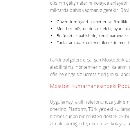
ofisinin çalışmalarını kolayca anlayab
miktarda bahis yapmanız gerekir. Böyl
Güvenilir müşteri hizmetleri ve özellikl
Mostbet müşteri destek ekibi, oyuncuları
Bu ücretsiz bahislerle, kendi paranızı ri
Fonlar anında kredilendirilecektir; mo
Farklı bölgelerde çalışan Mostbet ikiz 
alabilirsiniz. Yöntemlerin geri kalanın
ofisine engelsiz ücretsiz erişim şu anda
Mostbet Kumarhanesindeki Popül
Uygulamayı akıllı telefonunuza yüklemek
öneririz. Platform, Türkiye’deki kullanı
hizmet sunan bir müşteri destek ekibi 
almak istediğinde, ekibimize kolayca u