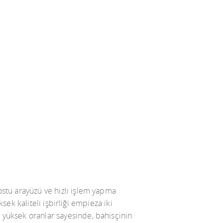
stu arayüzü ve hızlı işlem yapma
sek kaliteli işbirliği empieza iki
yüksek oranlar sayesinde, bahisçinin