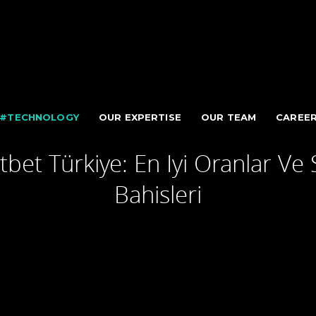
#TECHNOLOGY
OUR EXPERTISE
OUR TEAM
CAREE
bet Türkiye: En Iyi Oranlar Ve
Bahisleri