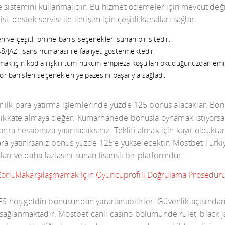
e sistemini kullanmalıdır. Bu hizmet ödemeler için mevcut değ
 destek servisi ile iletişim için çeşitli kanalları sağlar.
ri ve çeşitli online bahis seçenekleri sunan bir sitedir.
8/JAZ lisans numarası ile faaliyet göstermektedir.
olmak için kodla ilişkili tüm hüküm empieza koşulları okuduğunuzdan emi
r bahisleri seçenekleri yelpazesini başarıyla sağladı.
ilk para yatırma işlemlerinde yüzde 125 bonus alacaklar. Bonu
 dikkate almaya değer. Kumarhanede bonusla oynamak istiyorsanı
nra hesabınıza yatırılacaksınız. Teklifi almak için kayıt oldukta
ra yatırırsanız bonus yüzde 125’e yükselecektir. Mostbet Türkiye,
rı ve daha fazlasını sunan lisanslı bir platformdur.
 Zorluklakarşılaşmamak Için Oyuncuprofili Doğrulama Prosedür
 FS hoş geldin bonusundan yararlanabilirler. Güvenlik açısından
iği sağlanmaktadır. Mostbet canlı casino bölümünde rulet, black