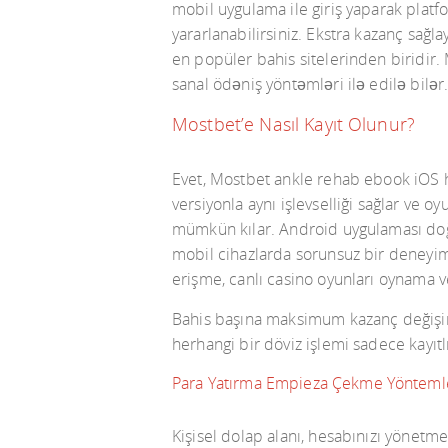
mobil uygulama ile giriş yaparak platf
yararlanabilirsiniz. Ekstra kazanç sağl
en popüler bahis sitelerinden biridir. 
sanal ödəniş yöntəmləri ilə edilə bilər
Mostbet’e Nasıl Kayıt Olunur?
Evet, Mostbet ankle rehab ebook iOS 
versiyonla aynı işlevselliği sağlar ve 
mümkün kılar. Android uygulaması doğ
mobil cihazlarda sorunsuz bir deneyim 
erişme, canlı casino oyunları oynama v
Bahis başına maksimum kazanç değişir
herhangi bir döviz işlemi sadece kayıtlı 
Para Yatırma Empieza Çekme Yönteml
Kişisel dolap alanı, hesabınızı yönetme