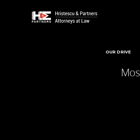
OUR DRIVE
Most