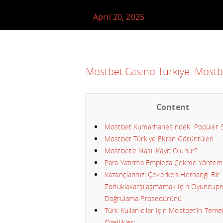
April 20, 2025
Mostbet Casino Türkiye ️ Mostb
Content
Mostbet Kumarhanesindeki Popüler S
Mostbet Türkiye Ekran Görüntüleri
Mostbet’e Nasıl Kayıt Olunur?
Para Yatırma Empieza Çekme Yönteml
Kazançlarınızı Çekerken Herhangi Bir
Zorluklakarşılaşmamak Için Oyuncupro
Doğrulama Prosedürünü
Türk Kullanıcılar Için Mostbet’in Teme
Özellikleri