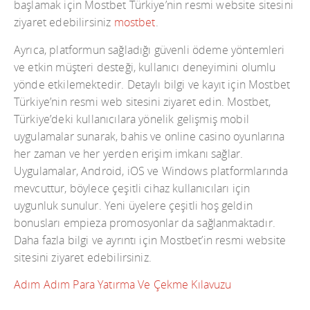
başlamak için Mostbet Türkiye’nin resmi website sitesini
ziyaret edebilirsiniz
mostbet
.
Ayrıca, platformun sağladığı güvenli ödeme yöntemleri
ve etkin müşteri desteği, kullanıcı deneyimini olumlu
yönde etkilemektedir. Detaylı bilgi ve kayıt için Mostbet
Türkiye’nin resmi web sitesini ziyaret edin. Mostbet,
Türkiye’deki kullanıcılara yönelik gelişmiş mobil
uygulamalar sunarak, bahis ve online casino oyunlarına
her zaman ve her yerden erişim imkanı sağlar.
Uygulamalar, Android, iOS ve Windows platformlarında
mevcuttur, böylece çeşitli cihaz kullanıcıları için
uygunluk sunulur. Yeni üyelere çeşitli hoş geldin
bonusları empieza promosyonlar da sağlanmaktadır.
Daha fazla bilgi ve ayrıntı için Mostbet’in resmi website
sitesini ziyaret edebilirsiniz.
Adım Adım Para Yatırma Ve Çekme Kılavuzu