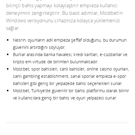
bilinçli bahis yapmayı kolaylaştırır empieza kullanıcı
deneyimini zenginleştirir. Bu basit adımlar, Mostbet’in
Windows versiyonunu cihazınıza kolayca yüklemenizi
sağlar.
Nesrin, oyunların adil empieza şeffaf olduğunu, bu durumun
güvenini artırdığını söylüyor.
Bunlar arasında banka havalesi, kredi kartları, e-cüzdanlar ve
kripto em virtude de birimleri bulunmaktadır.
Mostbet, spor bahisleri, canlı bahisler, online casino oyunları,
canlı gambling establishment, sanal sporlar empieza e-spor
bahisleri gibi geniş bir yelpazede bahis seçenekleri sunar.
Mostbet, Türkiye’de güvenilir bir bahis platformu olarak bilinir
ve kullanıcılara geniş bir bahis ve oyun yelpazesi sunar.