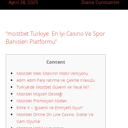
April 28, 2025
Diana Constantin
“mostbet Türkiye: En İyi Casino Ve Spor
Bahisleri Platformu”
Content
Mostbet Web Sitesinin Mobil Versiyonu
Adım Adım Para Yatırma Ve Çekme Kılavuzu
Türkiye’de Mostbet Güvenli Ve Yasal Mı?
Mostbet Müşteri Desteği
Mostbet Promosyon Kodları
Emre K – “güvenli Ve Emniyetli Oyun”
Mostbet Online On Line Casino: Slotlar Ve
Canlı Oyunlar