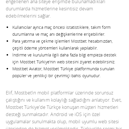
engellenen ana siteye erişimde bulunamadıkları
durumlarda hizmetlerine kesintisiz devam
edebilmelerini sağlar.
Kullanıcılar ayrıca maç öncesi istatistiklere, takım form
durumlarına ve maç anı değişkenlerine erişebilirler.
Para yatırma ve çekme işlemleri Mostbet hesabınızdan,
çeşitli ödeme yöntemleri kullanılarak yapılabilir.
İndirme ve kurulumla ilgili daha fazla bilgi empieza destek
için Mostbet Türkiye’nin web sitesini ziyaret edebilirsiniz.
Mostbet Aviator, Mostbet Türkiye platformunda sunulan
popüler ve yenilikçi bir çevrimiçi bahis oyunudur.
Elif, Mostbet’in mobil platformlar üzerinde sorunsuz
çalıştığını ve kullanım kolaylığı sağladığını anlatıyor. Evet,
Mostbet Türkiye’de Türkçe konuşan müşteri hizmetleri
desteği sunmaktadır. Android ve iOS için özel
uygulamalar sunulmakta olup, mobil uyumlu web sitesi
üzerinden de hizmet verilmektedir. Türkiye’de resmi bir