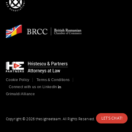
Cookie Policy
Terms & Conditions
Connect with us on LinkedIn
Grimaldi Alliance
LET'S CHAT!
Copyright © 2026 thesigtreeteam. All Rights Reserved.