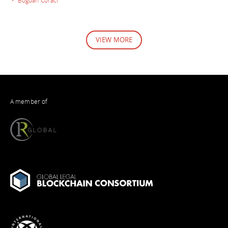
• Bogdan Coraci
VIEW MORE
A member of