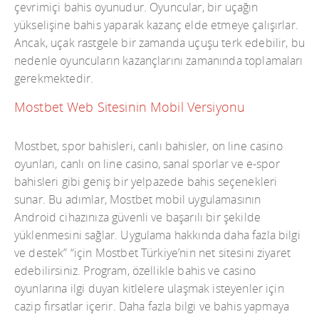
çevrimiçi bahis oyunudur. Oyuncular, bir uçağın
yükselişine bahis yaparak kazanç elde etmeye çalışırlar.
Ancak, uçak rastgele bir zamanda uçuşu terk edebilir, bu
nedenle oyuncuların kazançlarını zamanında toplamaları
gerekmektedir.
Mostbet Web Sitesinin Mobil Versiyonu
Mostbet, spor bahisleri, canlı bahisler, on line casino
oyunları, canlı on line casino, sanal sporlar ve e-spor
bahisleri gibi geniş bir yelpazede bahis seçenekleri
sunar. Bu adımlar, Mostbet mobil uygulamasının
Android cihazınıza güvenli ve başarılı bir şekilde
yüklenmesini sağlar. Uygulama hakkında daha fazla bilgi
ve destek” “için Mostbet Türkiye’nin net sitesini ziyaret
edebilirsiniz. Program, özellikle bahis ve casino
oyunlarına ilgi duyan kitlelere ulaşmak isteyenler için
cazip fırsatlar içerir. Daha fazla bilgi ve bahis yapmaya